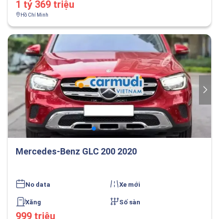
1 tỷ 369 triệu
Hồ Chí Minh
Mercedes-Benz GLC 200 2020
No data
Xe mới
Xăng
Số sàn
999 triệu