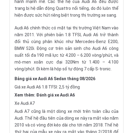
hành mạnh mẽ. Các thế hệ của Audi A6 đều được
trang bị hệ dẫn động Quattro nổi tiếng, do đó luôn thể
hiện được sức hút riêng biệt trong thị trường xe sang.
Audi A6 chính thức có mặt tại thị trường Việt Nam vào
năm 2011. Với phiên bản 1.8 TFSI, Audi A6 trở thành
đối thủ cùng phân khúc như
Mercedes-Benz E200
,
BMW 520i
. Động cơ trên sản sinh cho Audi A6 công
suất tối đa 190 mã lực từ 4.200 – 6.200 vòng/phút, và
mô-men xoắn cực đại 320Nm từ 1.400 – 4.100
vòng/phút. Đi kèm là hộp số tự động 7 cấp S-tronic.
Bảng giá xe Audi A6 Sedan tháng 08/2026
Giá xe Audi A6 1.8 TFSI: 2,5 tỷ đồng
Xem thêm:
Đánh giá xe Audi A6
Xe Audi A7
Audi A7 cũng là một dòng xe mới trên toàn cầu của
Audi. Thế hệ đầu tiên của dòng xe này ra mắt vào năm
2010 và có vòng đời kéo dài cho tới năm 2018. Thế hệ
thứ hai của mẫu xe này ra mắt vào tháng 2/2018 để