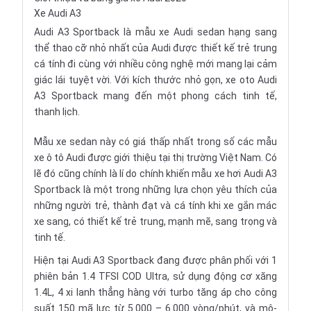
Xe Audi A3
Audi A3 Sportback là mẫu
xe Audi sedan
hạng sang
thể thao cỡ nhỏ nhất của Audi được thiết kế trẻ trung
cá tính đi cùng với nhiều công nghệ mới mang lại cảm
giác lái tuyệt vời. Với kích thước nhỏ gọn, xe oto Audi
A3 Sportback mang đến một phong cách tinh tế,
thanh lịch.
Mẫu
xe sedan
này có giá thấp nhất trong số các mẫu
xe ô tô Audi được giới thiệu tại thị trường Việt Nam. Có
lẽ đó cũng chính là lí do chính khiến mẫu xe hơi Audi A3
Sportback là một trong những lựa chọn yêu thích của
những người trẻ, thành đạt và cá tính khi xe gắn mác
xe sang, có thiết kế trẻ trung, mạnh mẽ, sang trọng và
tinh tế.
Hiện tại Audi A3 Sportback đang được phân phối với 1
phiên bản 1.4 TFSI COD Ultra, sử dụng động cơ xăng
1.4L, 4 xi lanh thẳng hàng với turbo tăng áp cho công
suất 150 mã lực từ 5.000 – 6.000 vòng/phút, và mô-