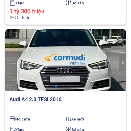
Xăng
Số sàn
1 tỷ 300 triệu
Hồ Chí Minh
Audi A4 2.0 TFSI 2016
No data
Xe mới
Xăng
Số sàn