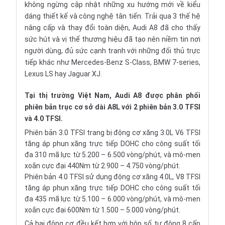
không ngừng cập nhật những xu hướng mới về kiểu
dáng thiết kế và công nghệ tân tiến. Trải qua 3 thế hệ
nâng cấp và thay đổi toàn diện, Audi A8 đã cho thấy
sức hút và vị thế thương hiệu đã tạo nên niềm tin nơi
người dùng, đủ sức cạnh tranh với những đối thủ trực
tiếp khác như
Mercedes-Benz S-Class
,
BMW 7-series
,
Lexus LS
hay
Jaguar XJ
.
Tại thị trường Việt Nam, Audi A8 được phân phối
phiên bản trục cơ sở dài A8L với 2 phiên bản 3.0 TFSI
và 4.0 TFSI.
Phiên bản 3.0 TFSI trang bị động cơ xăng 3.0L V6 TFSI
tăng áp phun xăng trực tiếp DOHC cho công suất tối
đa 310 mã lực từ 5.200 – 6.500 vòng/phút, và mô-men
xoắn cực đại 440Nm từ 2.900 – 4.750 vòng/phút.
Phiên bản 4.0 TFSI sử dụng động cơ xăng 4.0L, V8 TFSI
tăng áp phun xăng trực tiếp DOHC cho công suất tối
đa 435 mã lực từ 5.100 – 6.000 vòng/phút, và mô-men
xoắn cực đại 600Nm từ 1.500 – 5.000 vòng/phút.
Cả hai động cơ đều kết hợp với hộp số tự động 8 cấp