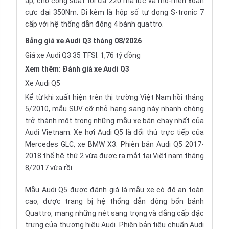
áp, cho công suất tối đa 220 mã lực và mô-men xoắn
cực đại 350Nm. Đi kèm là hộp số tự đọng S-tronic 7
cấp với hệ thống dẫn động 4 bánh quattro.
Bảng giá xe Audi Q3 tháng 08/2026
Giá xe Audi Q3 35 TFSI: 1,76 tỷ đồng
Xem thêm:
Đánh giá xe Audi Q3
Xe Audi Q5
Kể từ khi xuất hiện trên thị trường Việt Nam hồi tháng
5/2010, mẫu SUV cỡ nhỏ hạng sang này nhanh chóng
trở thành một trong những mẫu xe bán chạy nhất của
Audi Vietnam. Xe hơi Audi Q5 là đối thủ trực tiếp của
Mercedes GLC
, xe
BMW X3
. Phiên bản Audi Q5 2017-
2018 thế hệ thứ 2 vừa được ra mắt tại Việt nam tháng
8/2017 vừa rồi.
Mẫu Audi Q5 được đánh giá là mẫu xe có độ an toàn
cao, được trang bị hệ thống dẫn động bốn bánh
Quattro, mang những nét sang trọng và đẳng cấp đặc
trưng của thương hiệu Audi. Phiên bản tiêu chuẩn Audi