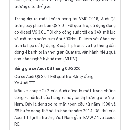
trường ô tô thế giới.
Trong dịp ra mắt khách hàng tại VMS 2018, Audi Q8
trưng bày phiên bản Q8 3.0 TFSI quattro, sử dụng động
cơ diesel V6 3.0L TDI cho công suất tối đa 340 mã lực
và mô-men xoắn cực đại 600Nm. Đi kèm với động cơ
trên là hộp số tự động 8 cấp Tiptronic và hệ thống dẫn
động 4 bánh toàn thời gian Quattro, vận hành hiệu quả
nhờ công nghệ hybrid mới (MHEV).
Bảng giá xe Audi Q8 tháng 08/2026
Giá xe Audi Q8 3.0 TFSI quattro: 4,5 tỷ đồng
Xe Audi TT
Mẫu xe coupe 2+2 của Audi cũng là một trong những
dòng xe nổi bật của hãng xe này tại thị trường ô tô Việt
Nam. Đây là dòng xe ra mắt toàn cầu từ năm 1998 và
đã bước sang thế hệ thứ ba từ năm 2014. Đối thủ của
Audi TT tại thị trường Việt Nam gồm BMW Z4 và Lexus
RC.