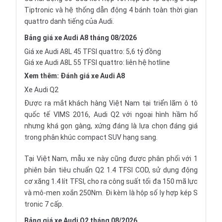
Tiptronic và hệ thống dẫn động 4 bánh toàn thời gian
quattro danh tiếng của Audi.
Bảng giá xe Audi A8 tháng 08/2026
Giá xe Audi A8L 45 TFSI quattro: 5,6 tỷ đồng
Giá xe Audi A8L 55 TFSI quattro: liên hệ hotline
Xem thêm:
Đánh giá xe Audi A8
Xe Audi Q2
Được ra mắt khách hàng Việt Nam tại triển lãm ô tô
quốc tế VIMS 2016, Audi Q2 với ngoại hình hầm hố
nhưng khá gọn gàng, xứng đáng là lựa chọn đáng giá
trong phân khúc compact SUV hạng sang.
Tại Việt Nam, mẫu xe này cũng được phân phối với 1
phiên bản tiêu chuẩn Q2 1.4 TFSI COD, sử dụng động
cơ xăng 1.4 lít TFSI, cho ra công suất tối đa 150 mã lực
và mô-men xoắn 250Nm. Đi kèm là hộp số ly hợp kép S
tronic 7 cấp.
Bảng giá xe Audi Q2 tháng 08/2026