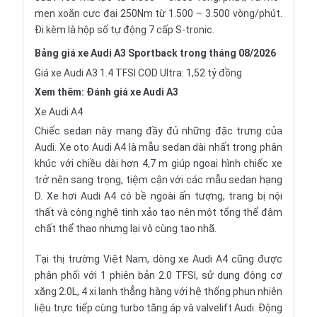
men xoắn cực đại 250Nm từ 1.500 – 3.500 vòng/phút.
Đi kèm là hộp số tự động 7 cấp S-tronic.
Bảng giá xe Audi A3 Sportback trong tháng 08/2026
Giá xe Audi A3 1.4 TFSI COD Ultra: 1,52 tỷ đồng
Xem thêm:
Đánh giá xe Audi A3
Xe Audi A4
Chiếc sedan này mang đầy đủ những đặc trưng của
Audi. Xe oto Audi A4 là mẫu sedan dài nhất trong phân
khúc với chiều dài hơn 4,7 m giúp ngoại hình chiếc xe
trở nên sang trọng, tiệm cận với các mẫu sedan hạng
D. Xe hơi Audi A4 có bề ngoài ấn tượng, trang bị nội
thất và công nghệ tinh xảo tạo nên một tổng thể đậm
chất thể thao nhưng lại vô cùng tao nhã.
Tại thị trường Việt Nam, dòng xe Audi A4 cũng được
phân phối với 1 phiên bản 2.0 TFSI, sử dụng động cơ
xăng 2.0L, 4 xi lanh thẳng hàng với hệ thống phun nhiên
liệu trực tiếp cùng turbo tăng áp và valvelift Audi. Động