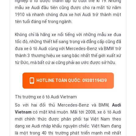
nghiệp ô tô được thành lập từ cuối thế kỉ 19. Những
mẫu xe Audi đầu tiên cũng được cho ra mắt từ năm
1910 và nhanh chóng đưa
xe hơi
Audi trở thành một
tên tuổi đáng nể trong ngành.
Không chỉ là hãng xe nổi tiếng với những mẫu xe đua
tốc độ, những thiết kế sang trọng và đẳng cấp cũng đã
đưa xe ô tô Audi cùng với
Mercedes-Benz
và
BMW
trở
thành 3 thương hiệu xe sang bậc nhất thế giới xuất xứ
từ Đức, mà bất cứ ai cũng phải ao ước được sở hữu.
HOTLINE TOÀN QUỐC: 0938119439
Thị trường xe ô tô Audi Vietnam
So với hai đối thủ Mercedes-Benz và BMW,
Audi
Vietnam
có mặt khá muộn. Mãi tới 2008, xe ô tô Audi
mới chính thức được phân phối tại Việt Nam theo
dạng
xe Audi nhập khẩu
nguyên chiếc. Việt Nam đang
là một trong 40 thị trường phát triển mạnh mẽ nhất