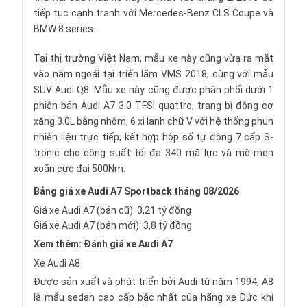
tiếp tục cạnh tranh với
Mercedes-Benz CLS
Coupe và
BMW 8 series
.
Tại thị trường Việt Nam, mẫu xe này cũng vừa ra mắt
vào năm ngoái tại triển lãm
VMS 2018
, cùng với mẫu
SUV Audi Q8
. Mẫu xe này cũng được phân phối dưới 1
phiên bản Audi A7 3.0 TFSI quattro, trang bị động cơ
xăng 3.0L bằng nhôm, 6 xi lanh chữ V với hệ thống phun
nhiên liệu trực tiếp, kết hợp hộp số tự động 7 cấp S-
tronic cho công suất tối đa 340 mã lực và mô-men
xoắn cực đại 500Nm.
Bảng giá xe Audi A7 Sportback tháng 08/2026
Giá xe Audi A7 (bản cũ): 3,21 tỷ đồng
Giá xe Audi A7 (bản mới): 3,8 tỷ đồng
Xem thêm:
Đánh giá xe Audi A7
Xe Audi A8
Được sản xuất và phát triển bởi Audi từ năm 1994, A8
là mẫu sedan cao cấp bậc nhất của hãng xe Đức khi