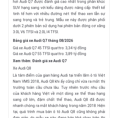
hơi Audi Q7 được đánh giá cao nhất trong phân khúc
SUV hạng sang với kiểu dáng được nâng cấp thiết kế
tinh tế hơn với nhiều đường nét thể thao xen lẫn sự
sang trọng và trẻ trung. Mẫu xe này được phân phối
dưới 2 phiên bản sử dụng hai phiên bản động cơ xăng
3.0L V6 TFSI và 2.0L I4 TFSI.
Bảng giá xe Audi Q7 tháng 08/2026
Giá xe Audi Q7 45 TFSI quattro: 3,34 tỷ đồng
Giá xe Audi Q7 55 TFSI quattro: 3,89 tỷ đồng
Xem thêm:
Đánh giá xe Audi Q7
Xe Audi Q8
Là tâm điểm của gian hàng Audi tại triển lãm ô tô Việt
Nam
VMS 2018
, Audi Q8 khi ấy cũng chỉ vừa ra mắt thị
trường toàn cầu chưa lâu. Tuy nhiên trước nhu cầu
của khách hàng Việt về một dòng xe thể thao hạng
sang cỡ lớn, đậm chất thể thao, Audi Q8 đã được
nhanh chóng ra mắt khách hàng trong năm 2018. Hiện
tại, quá trình mua bán ô tô Audi Q8 cũng không phải
đơn giản, do mẫu xe này đang bán khá chạy trên thị