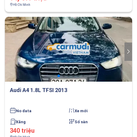
Hồ Chí Minh
Audi A4 1.8L TFSI 2013
No data
Xe mới
Xăng
Số sàn
340 triệu