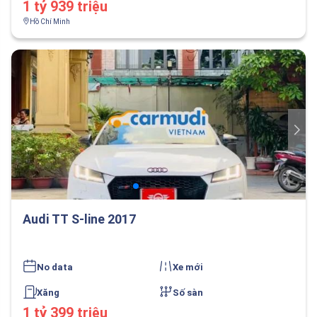
1 tỷ 939 triệu
Hồ Chí Minh
Audi TT S-line 2017
No data
Xe mới
Xăng
Số sàn
1 tỷ 399 triệu