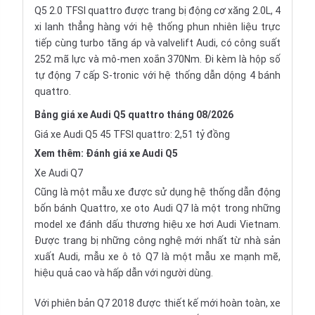
Q5 2.0 TFSI quattro được trang bị động cơ xăng 2.0L, 4
xi lanh thẳng hàng với hệ thống phun nhiên liệu trực
tiếp cùng turbo tăng áp và valvelift Audi, có công suất
252 mã lực và mô-men xoắn 370Nm. Đi kèm là hộp số
tự động 7 cấp S-tronic với hệ thống dẫn dộng 4 bánh
quattro.
Bảng giá xe Audi Q5 quattro tháng 08/2026
Giá xe Audi Q5 45 TFSI quattro: 2,51 tỷ đồng
Xem thêm:
Đánh giá xe Audi Q5
Xe Audi Q7
Cũng là một mẫu xe được sử dụng hệ thống dẫn động
bốn bánh Quattro, xe oto Audi Q7 là một trong những
model xe đánh dấu thương hiệu xe hơi Audi Vietnam.
Được trang bị những công nghệ mới nhất từ nhà sản
xuất Audi, mẫu xe ô tô Q7 là một mẫu xe mạnh mẽ,
hiệu quả cao và hấp dẫn với người dùng.
Với phiên bản Q7 2018 được thiết kế mới hoàn toàn, xe