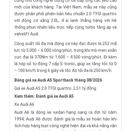
cũng như công nghệ động cơ để đáp ứng các yêu cầu
mới của khách hàng. Tại Việt Nam, mẫu xe này cũng
được phân phối phiên bản tiêu chuẩn 2.0 TFSI quattro
với động cơ xăng 2.0L, 4 xi lanh thẳng hàng với hệ
thống phun nhiên liệu trực tiếp cùng turbo tăng áp và
valvelift Audi.
Công suất tối đa mà động cơ này đạt được là 252 mã
lực từ 5.000 – 6.000 vòng/phút, trong khi mô-men xoắn
cực đại là 370Nm từ 1.600 – 4.500 vòng/phút, Đi kèm
là hộp số tự động 7 cấp S-tronic, giúp xe tăng tốc từ 0
– 100 km/h trong 6 giây và tốc độ tối đa là 250 km/h.
Bảng giá xe Audi A5 Sportback tháng 08/2026
Giá xe Audi A5 2.0 TFSI quattro: 2,51 tỷ đồng
Xem thêm:
Đánh giá xe Audi A5
Xe Audi A6
Audi A6 là dòng xe sedan hạng sang ra đời từ năm
1994, Audi A6 được đánh giá là mẫu xe hoàn hảo khi
tích hợp hàng loạt công nghệ hiện đại và khả năng vận