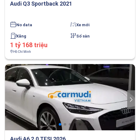
Audi Q3 Sportback 2021
No data
Xe mới
Xăng
Số sàn
1 tỷ 168 triệu
Hồ Chí Minh
Audi A6 2.0 TFSI 2026