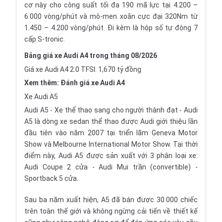
cơ này cho công suất tối đa 190 mã lực tại 4.200 –
6.000 vòng/phút và mô-men xoắn cực đại 320Nm từ
1.450 – 4.200 vòng/phút. Đi kèm là hộp số tự động 7
cấp S-tronic.
Bảng giá xe Audi A4 trong tháng 08/2026
Giá xe Audi A4 2.0 TFSI: 1,670 tỷ đồng
Xem thêm:
Đánh giá xe Audi A4
Xe Audi A5
Audi A5 - Xe thể thao sang cho người thành đạt - Audi
A5 là dòng xe sedan thể thao được Audi giới thiệu lần
đầu tiên vào năm 2007 tại triển lãm
Geneva Motor
Show
và
Melbourne International Motor Show
. Tại thời
điểm này, Audi A5 được sản xuất với 3 phân loại xe:
Audi Coupe
2 cửa -
Audi Mui trần (convertible)
-
Sportback 5
cửa.
Sau ba năm xuất hiện, A5 đã bán được 30.000 chiếc
trên toàn thế giới và không ngừng cải tiến về thiết kế