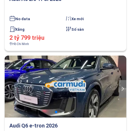
No data
Xe mới
Xăng
Số sàn
2 tỷ 799 triệu
Hồ Chí Minh
Audi Q6 e-tron 2026