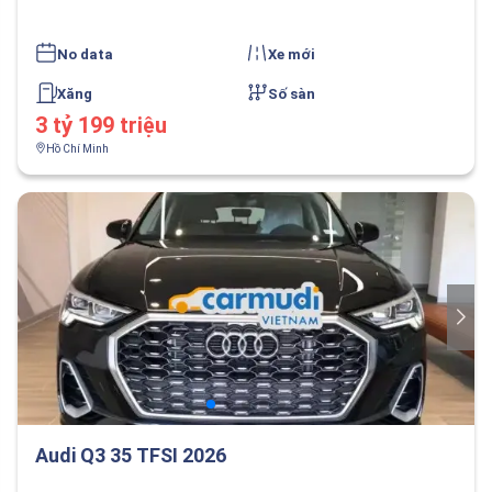
No data
Xe mới
Xăng
Số sàn
3 tỷ 199 triệu
Hồ Chí Minh
Audi Q3 35 TFSI 2026