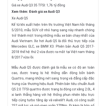
Giá xe Audi Q3 35 TFSI: 1,76 tỷ đồng
Xem thêm:
Đánh giá xe Audi Q3
Xe Audi Q5
Kể từ khi xuất hiện trên thị trường Việt Nam hồi tháng
5/2010, mẫu SUV cỡ nhỏ hạng sang này nhanh chóng
trở thành một trong những mẫu xe bán chạy nhất của
Audi Vietnam. Xe hơi Audi Q5 là đối thủ trực tiếp của
Mercedes GLC
, xe
BMW X3
. Phiên bản Audi Q5 2017-
2018 thế hệ thứ 2 vừa được ra mắt tại Việt nam tháng
8/2017 vừa rồi.
Mẫu Audi Q5 được đánh giá là mẫu xe có độ an toàn
cao, được trang bị hệ thống dẫn động bốn bánh
Quattro, mang những nét sang trọng và đẳng cấp đặc
trưng của thương hiệu Audi. Phiên bản tiêu chuẩn Audi
Q5 2.0 TFSI quattro được trang bị động cơ xăng 2.0L, 4
xi lanh thẳng hàng với hệ thống phun nhiên liệu trực
tiếp cùng turbo tăng áp và valvelift Audi, có công suất
252 mã lực và mô-men xoắn 370Nm. Đi kèm là hộp số