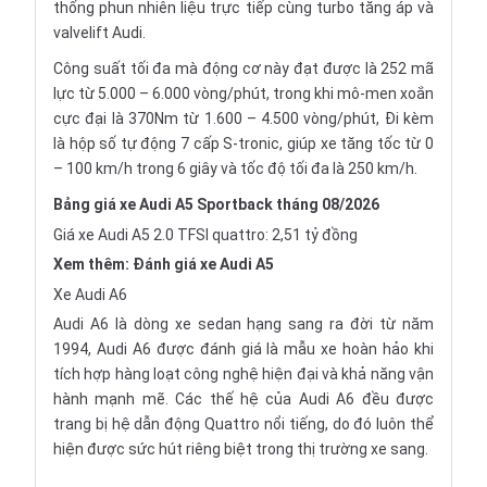
thống phun nhiên liệu trực tiếp cùng turbo tăng áp và
valvelift Audi.
Công suất tối đa mà động cơ này đạt được là 252 mã
lực từ 5.000 – 6.000 vòng/phút, trong khi mô-men xoắn
cực đại là 370Nm từ 1.600 – 4.500 vòng/phút, Đi kèm
là hộp số tự động 7 cấp S-tronic, giúp xe tăng tốc từ 0
– 100 km/h trong 6 giây và tốc độ tối đa là 250 km/h.
Bảng giá xe Audi A5 Sportback tháng 08/2026
Giá xe Audi A5 2.0 TFSI quattro: 2,51 tỷ đồng
Xem thêm:
Đánh giá xe Audi A5
Xe Audi A6
Audi A6 là dòng xe sedan hạng sang ra đời từ năm
1994, Audi A6 được đánh giá là mẫu xe hoàn hảo khi
tích hợp hàng loạt công nghệ hiện đại và khả năng vận
hành mạnh mẽ. Các thế hệ của Audi A6 đều được
trang bị hệ dẫn động Quattro nổi tiếng, do đó luôn thể
hiện được sức hút riêng biệt trong thị trường xe sang.