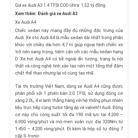
Giá xe Audi A3 1.4 TFSI COD Ultra: 1,52 tỷ đồng
Xem thêm:
Đánh giá xe Audi A3
Xe Audi A4
Chiếc sedan này mang đầy đủ những đặc trưng của
Audi. Xe oto Audi A4 là mẫu sedan dài nhất trong phân
khúc với chiều dài hơn 4,7 m giúp ngoại hình chiếc xe
trở nên sang trọng, tiệm cận với các mẫu sedan hạng
D. Xe hơi Audi A4 có bề ngoài ấn tượng, trang bị nội
thất và công nghệ tinh xảo tạo nên một tổng thể đậm
chất thể thao nhưng lại vô cùng tao nhã.
Tại thị trường Việt Nam, dòng xe Audi A4 cũng được
phân phối với 1 phiên bản 2.0 TFSI, sử dụng động cơ
xăng 2.0L, 4 xi lanh thẳng hàng với hệ thống phun nhiên
liệu trực tiếp cùng turbo tăng áp và valvelift Audi. Động
cơ này cho công suất tối đa 190 mã lực tại 4.200 –
6.000 vòng/phút và mô-men xoắn cực đại 320Nm từ
1.450 – 4.200 vòng/phút. Đi kèm là hộp số tự động 7
cấp S-tronic.