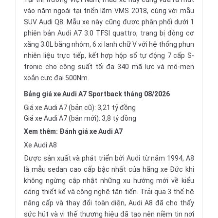
vào năm ngoái tại triển lãm
VMS 2018
, cùng với mẫu
SUV Audi Q8
. Mẫu xe này cũng được phân phối dưới 1
phiên bản Audi A7 3.0 TFSI quattro, trang bị động cơ
xăng 3.0L bằng nhôm, 6 xi lanh chữ V với hệ thống phun
nhiên liệu trực tiếp, kết hợp hộp số tự động 7 cấp S-
tronic cho công suất tối đa 340 mã lực và mô-men
xoắn cực đại 500Nm.
Bảng giá xe Audi A7 Sportback tháng 08/2026
Giá xe Audi A7 (bản cũ): 3,21 tỷ đồng
Giá xe Audi A7 (bản mới): 3,8 tỷ đồng
Xem thêm:
Đánh giá xe Audi A7
Xe Audi A8
Được sản xuất và phát triển bởi Audi từ năm 1994, A8
là mẫu sedan cao cấp bậc nhất của hãng xe Đức khi
không ngừng cập nhật những xu hướng mới về kiểu
dáng thiết kế và công nghệ tân tiến. Trải qua 3 thế hệ
nâng cấp và thay đổi toàn diện, Audi A8 đã cho thấy
sức hút và vị thế thương hiệu đã tạo nên niềm tin nơi