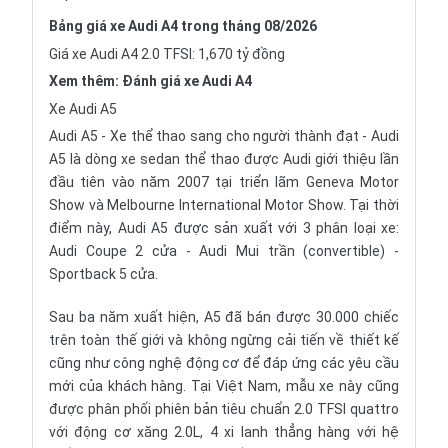
Bảng giá xe Audi A4 trong tháng 08/2026
Giá xe Audi A4 2.0 TFSI: 1,670 tỷ đồng
Xem thêm:
Đánh giá xe Audi A4
Xe Audi A5
Audi A5 - Xe thể thao sang cho người thành đạt - Audi
A5 là dòng xe sedan thể thao được Audi giới thiệu lần
đầu tiên vào năm 2007 tại triển lãm
Geneva Motor
Show
và
Melbourne International Motor Show
. Tại thời
điểm này, Audi A5 được sản xuất với 3 phân loại xe:
Audi Coupe
2 cửa -
Audi Mui trần (convertible)
-
Sportback 5
cửa.
Sau ba năm xuất hiện, A5 đã bán được 30.000 chiếc
trên toàn thế giới và không ngừng cải tiến về thiết kế
cũng như công nghệ động cơ để đáp ứng các yêu cầu
mới của khách hàng. Tại Việt Nam, mẫu xe này cũng
được phân phối phiên bản tiêu chuẩn 2.0 TFSI quattro
với động cơ xăng 2.0L, 4 xi lanh thẳng hàng với hệ