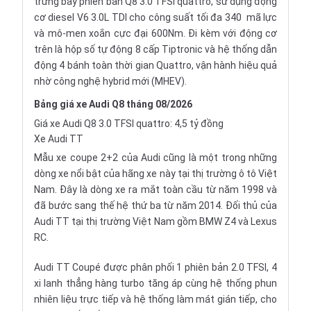
trưng bày phiên bản Q8 3.0 TFSI quattro, sử dụng động
cơ diesel V6 3.0L TDI cho công suất tối đa 340 mã lực
và mô-men xoắn cực đại 600Nm. Đi kèm với động cơ
trên là hộp số tự động 8 cấp Tiptronic và hệ thống dẫn
động 4 bánh toàn thời gian Quattro, vận hành hiệu quả
nhờ công nghệ hybrid mới (MHEV).
Bảng giá xe Audi Q8 tháng 08/2026
Giá xe Audi Q8 3.0 TFSI quattro: 4,5 tỷ đồng
Xe Audi TT
Mẫu xe coupe 2+2 của Audi cũng là một trong những
dòng xe nổi bật của hãng xe này tại thị trường ô tô Việt
Nam. Đây là dòng xe ra mắt toàn cầu từ năm 1998 và
đã bước sang thế hệ thứ ba từ năm 2014. Đối thủ của
Audi TT tại thị trường Việt Nam gồm BMW Z4 và Lexus
RC.
Audi TT Coupé được phân phối 1 phiên bản 2.0 TFSI, 4
xi lanh thẳng hàng turbo tăng áp cùng hệ thống phun
nhiên liệu trực tiếp và hệ thống làm mát gián tiếp, cho