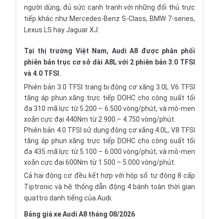
người dùng, đủ sức cạnh tranh với những đối thủ trực
tiếp khác như
Mercedes-Benz S-Class
,
BMW 7-series
,
Lexus LS
hay
Jaguar XJ
.
Tại thị trường Việt Nam, Audi A8 được phân phối
phiên bản trục cơ sở dài A8L với 2 phiên bản 3.0 TFSI
và 4.0 TFSI.
Phiên bản 3.0 TFSI trang bị động cơ xăng 3.0L V6 TFSI
tăng áp phun xăng trực tiếp DOHC cho công suất tối
đa 310 mã lực từ 5.200 – 6.500 vòng/phút, và mô-men
xoắn cực đại 440Nm từ 2.900 – 4.750 vòng/phút.
Phiên bản 4.0 TFSI sử dụng động cơ xăng 4.0L, V8 TFSI
tăng áp phun xăng trực tiếp DOHC cho công suất tối
đa 435 mã lực từ 5.100 – 6.000 vòng/phút, và mô-men
xoắn cực đại 600Nm từ 1.500 – 5.000 vòng/phút.
Cả hai động cơ đều kết hợp với hộp số tự động 8 cấp
Tiptronic và hệ thống dẫn động 4 bánh toàn thời gian
quattro danh tiếng của Audi.
Bảng giá xe Audi A8 tháng 08/2026