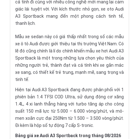
cá tính đi cùng với nhiều công nghệ mới mang lại cảm
giác lái tuyệt vời. Với kích thước nhỏ gọn, xe oto Audi
A3 Sportback mang đến một phong cách tinh tế,
thanh lịch.
Mẫu
xe sedan
này có giá thấp nhất trong số các mẫu
xe ô tô Audi được giới thiệu tại thị trường Việt Nam. Có
lẽ đó cũng chính là lí do chính khiến mẫu xe hơi Audi A3
Sportback là một trong những lựa chọn yêu thích của
những người trẻ, thành đạt và cá tính khi xe gắn mác
xe sang, có thiết kế trẻ trung, mạnh mẽ, sang trọng và
tinh tế.
Hiện tại Audi A3 Sportback đang được phân phối với 1
phiên bản 1.4 TFSI COD Ultra, sử dụng động cơ xăng
1.4L, 4 xi lanh thẳng hàng với turbo tăng áp cho công
suất 150 mã lực từ 5.000 – 6.000 vòng/phút, và mô-
men xoắn cực đại 250Nm từ 1.500 – 3.500 vòng/phút.
Đi kèm là hộp số tự động 7 cấp S-tronic.
Bảng giá xe Audi A3 Sportback trong tháng 08/2026