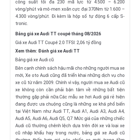
công suất tối đa 230 mã lực từ 4.500 – 6.200
vòng/phút và mô-men xoắn cực đại 370Nm từ 1.600 –
4.300 vòng/phút. Đi kèm là hộp số tự động 6 cấp S-
tronic.
Bảng giá xe Audi TT coupé tháng 08/2026
Giá xe Audi TT Coupé 2.0 TFSI: 2,06 tỷ đồng
Xem thêm:
Đánh giá xe Audi TT
Bảng giá xe Audi cũ
Bên cạnh chính sách hậu mãi cho những người mua xe
mới, Xe oto Audi cũng đã triển khai những dịch vụ cho
xe cũ từ năm 2009. Chính vì vậy, người mua xe Audi cũ
xe không còn cần phải bận tâm về những bất tiện
thường gặp phải nữa.Các mẫu xe hơi Audi giá rẻ hiện
đang được ưa chuộng cũng là những xe khá phổ biến
tại Việt Nam như Audi TT, Audi A1, Audi A3, Audi A4,
Audi A5, Audi A6, Audi Q5, Q7. Mức giá của những chiếc
Audi cũ thường chênh lệch dựa trên đời xe và loại xe
cũ nhập khẩu hay trong nước, bảng giá xe Audi cũ