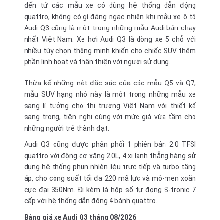
đến tứ các mẫu xe có dùng hệ thống dẫn động
quattro, không có gì đáng ngạc nhiên khi mẫu xe ô tô
Audi Q3 cũng là một trong những mẫu Audi bán chạy
nhất Việt Nam. Xe hơi Audi Q3 là dòng xe 5 chỗ với
nhiều tùy chọn thông minh khiến cho chiếc SUV thêm
phần linh hoạt và thân thiện với người sử dụng.
Thừa kế những nét đặc sắc của các mẫu Q5 và Q7,
mẫu SUV hạng nhỏ này là một trong những mẫu xe
sang lí tưởng cho thị trường Việt Nam với thiết kế
sang trọng, tiện nghi cùng với mức giá vừa tầm cho
những người trẻ thành đạt.
Audi Q3 cũng được phân phối 1 phiên bản 2.0 TFSI
quattro với động cơ xăng 2.0L, 4 xi lanh thẳng hàng sử
dụng hệ thống phun nhiên liệu trực tiếp và turbo tăng
áp, cho công suất tối đa 220 mã lực và mô-men xoắn
cực đại 350Nm. Đi kèm là hộp số tự đọng S-tronic 7
cấp với hệ thống dẫn động 4 bánh quattro.
Bảng giá xe Audi Q3 tháng 08/2026