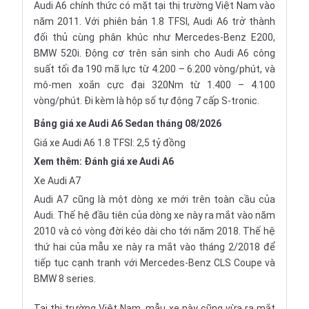
Audi A6 chính thức có mặt tại thị trường Việt Nam vào
năm 2011. Với phiên bản 1.8 TFSI, Audi A6 trở thành
đối thủ cùng phân khúc như
Mercedes-Benz E200
,
BMW 520i
. Động cơ trên sản sinh cho Audi A6 công
suất tối đa 190 mã lực từ 4.200 – 6.200 vòng/phút, và
mô-men xoắn cực đại 320Nm từ 1.400 – 4.100
vòng/phút. Đi kèm là hộp số tự động 7 cấp S-tronic.
Bảng giá xe Audi A6 Sedan tháng 08/2026
Giá xe Audi A6 1.8 TFSI: 2,5 tỷ đồng
Xem thêm:
Đánh giá xe Audi A6
Xe Audi A7
Audi A7 cũng là một dòng xe mới trên toàn cầu của
Audi. Thế hệ đầu tiên của dòng xe này ra mắt vào năm
2010 và có vòng đời kéo dài cho tới năm 2018. Thế hệ
thứ hai của mẫu xe này ra mắt vào tháng 2/2018 để
tiếp tục cạnh tranh với
Mercedes-Benz CLS
Coupe và
BMW 8 series
.
Tại thị trường Việt Nam, mẫu xe này cũng vừa ra mắt