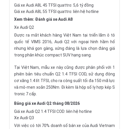
Giá xe Audi A8L 45 TFSI quattro: 5,6 tỷ đồng
Giá xe Audi A8L 55 TFSI quattro: liên hệ hotline
Xem thêm:
Đánh giá xe Audi A8
Xe Audi Q2
Được ra mắt khách hàng Việt Nam tại triển lãm ô tô
quốc tế VIMS 2016, Audi Q2 với ngoại hình hầm hố
nhưng khá gọn gàng, xứng đáng là lựa chọn đáng giá
trong phân khúc compact SUV hạng sang.
Tại Việt Nam, mẫu xe này cũng được phân phối với 1
phiên bản tiêu chuẩn Q2 1.4 TFSI COD, sử dụng động
cơ xăng 1.4 lít TFSI, cho ra công suất tối đa 150 mã lực
và mô-men xoắn 250Nm. Đi kèm là hộp số ly hợp kép S
tronic 7 cấp.
Bảng giá xe Audi Q2 tháng 08/2026
Giá xe Audi Q2 1.4 TFSI COD: liên hệ hotline
Xe Audi Q3
Với việc có tới 70% doanh số bán xe của Audi Vietnam