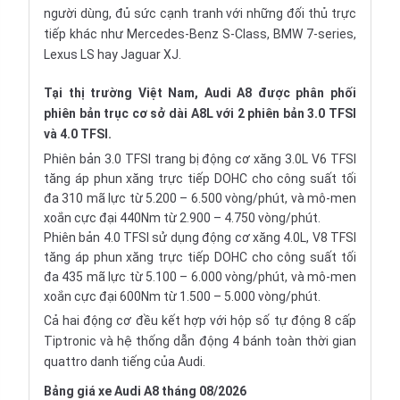
người dùng, đủ sức cạnh tranh với những đối thủ trực
tiếp khác như
Mercedes-Benz S-Class
,
BMW 7-series
,
Lexus LS
hay
Jaguar XJ
.
Tại thị trường Việt Nam, Audi A8 được phân phối
phiên bản trục cơ sở dài A8L với 2 phiên bản 3.0 TFSI
và 4.0 TFSI.
Phiên bản 3.0 TFSI trang bị động cơ xăng 3.0L V6 TFSI
tăng áp phun xăng trực tiếp DOHC cho công suất tối
đa 310 mã lực từ 5.200 – 6.500 vòng/phút, và mô-men
xoắn cực đại 440Nm từ 2.900 – 4.750 vòng/phút.
Phiên bản 4.0 TFSI sử dụng động cơ xăng 4.0L, V8 TFSI
tăng áp phun xăng trực tiếp DOHC cho công suất tối
đa 435 mã lực từ 5.100 – 6.000 vòng/phút, và mô-men
xoắn cực đại 600Nm từ 1.500 – 5.000 vòng/phút.
Cả hai động cơ đều kết hợp với hộp số tự động 8 cấp
Tiptronic và hệ thống dẫn động 4 bánh toàn thời gian
quattro danh tiếng của Audi.
Bảng giá xe Audi A8 tháng 08/2026