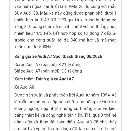
vào năm ngoái tại triển lãm
VMS 2018
, cùng với mẫu
SUV Audi Q8
. Mẫu xe này cũng được phân phối dưới 1
phiên bản Audi A7 3.0 TFSI quattro, trang bị động cơ
xăng 3.0L bằng nhôm, 6 xi lanh chữ V với hệ thống phun
nhiên liệu trực tiếp, kết hợp hộp số tự động 7 cấp S-
tronic cho công suất tối đa 340 mã lực và mô-men
xoắn cực đại 500Nm.
Bảng giá xe Audi A7 Sportback tháng 08/2026
Giá xe Audi A7 (bản cũ): 3,21 tỷ đồng
Giá xe Audi A7 (bản mới): 3,8 tỷ đồng
Xem thêm:
Đánh giá xe Audi A7
Xe Audi A8
Được sản xuất và phát triển bởi Audi từ năm 1994, A8
là mẫu sedan cao cấp bậc nhất của hãng xe Đức khi
không ngừng cập nhật những xu hướng mới về kiểu
dáng thiết kế và công nghệ tân tiến. Trải qua 3 thế hệ
nâng cấp và thay đổi toàn diện, Audi A8 đã cho thấy
sức hút và vị thế thương hiệu đã tạo nên niềm tin nơi