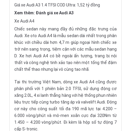
Giá xe Audi A3 1.4 TFSI COD Ultra: 1,52 tỷ đồng
Xem thêm:
Đánh giá xe Audi A3
Xe Audi A4
Chiếc sedan này mang đầy đủ những đặc trưng của
Audi. Xe oto Audi A4 là mẫu sedan dài nhất trong phân
khúc với chiều dài hơn 4,7 m giúp ngoại hình chiếc xe
trở nên sang trọng, tiệm cận với các mẫu sedan hạng
D. Xe hơi Audi A4 có bề ngoài ấn tượng, trang bị nội
thất và công nghệ tinh xảo tạo nên một tổng thể đậm
chất thể thao nhưng lại vô cùng tao nhã.
Tại thị trường Việt Nam, dòng xe Audi A4 cũng được
phân phối với 1 phiên bản 2.0 TFSI, sử dụng động cơ
xăng 2.0L, 4 xi lanh thẳng hàng với hệ thống phun nhiên
liệu trực tiếp cùng turbo tăng áp và valvelift Audi. Động
cơ này cho công suất tối đa 190 mã lực tại 4.200 –
6.000 vòng/phút và mô-men xoắn cực đại 320Nm từ
1.450 – 4.200 vòng/phút. Đi kèm là hộp số tự động 7
cấp S-tronic.