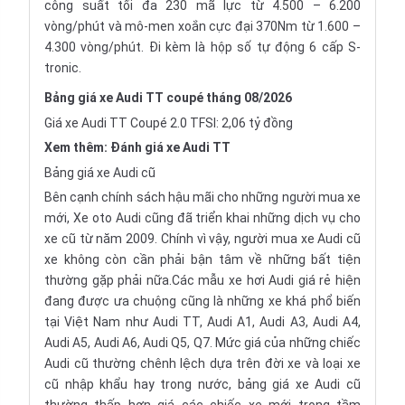
công suất tối đa 230 mã lực từ 4.500 – 6.200
vòng/phút và mô-men xoắn cực đại 370Nm từ 1.600 –
4.300 vòng/phút. Đi kèm là hộp số tự động 6 cấp S-
tronic.
Bảng giá xe Audi TT coupé tháng 08/2026
Giá xe Audi TT Coupé 2.0 TFSI: 2,06 tỷ đồng
Xem thêm:
Đánh giá xe Audi TT
Bảng giá xe Audi cũ
Bên cạnh chính sách hậu mãi cho những người mua xe
mới, Xe oto Audi cũng đã triển khai những dịch vụ cho
xe cũ từ năm 2009. Chính vì vậy, người mua xe Audi cũ
xe không còn cần phải bận tâm về những bất tiện
thường gặp phải nữa.Các mẫu xe hơi Audi giá rẻ hiện
đang được ưa chuộng cũng là những xe khá phổ biến
tại Việt Nam như Audi TT, Audi A1, Audi A3, Audi A4,
Audi A5, Audi A6, Audi Q5, Q7. Mức giá của những chiếc
Audi cũ thường chênh lệch dựa trên đời xe và loại xe
cũ nhập khẩu hay trong nước, bảng giá xe Audi cũ