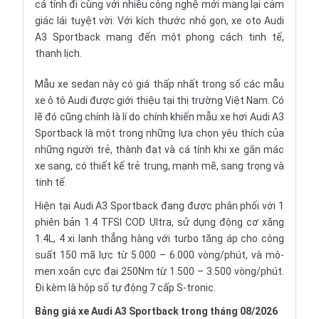
cá tính đi cùng với nhiều công nghệ mới mang lại cảm
giác lái tuyệt vời. Với kích thước nhỏ gọn, xe oto Audi
A3 Sportback mang đến một phong cách tinh tế,
thanh lịch.
Mẫu
xe sedan
này có giá thấp nhất trong số các mẫu
xe ô tô Audi được giới thiệu tại thị trường Việt Nam. Có
lẽ đó cũng chính là lí do chính khiến mẫu xe hơi Audi A3
Sportback là một trong những lựa chọn yêu thích của
những người trẻ, thành đạt và cá tính khi xe gắn mác
xe sang, có thiết kế trẻ trung, mạnh mẽ, sang trọng và
tinh tế.
Hiện tại Audi A3 Sportback đang được phân phối với 1
phiên bản 1.4 TFSI COD Ultra, sử dụng động cơ xăng
1.4L, 4 xi lanh thẳng hàng với turbo tăng áp cho công
suất 150 mã lực từ 5.000 – 6.000 vòng/phút, và mô-
men xoắn cực đại 250Nm từ 1.500 – 3.500 vòng/phút.
Đi kèm là hộp số tự động 7 cấp S-tronic.
Bảng giá xe Audi A3 Sportback trong tháng 08/2026