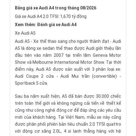
Bảng giá xe Audi A4 trong tháng 08/2026
Giá xe Audi A4 2.0 TFSI: 1,670 tỷ đồng
Xem thêm:
Đánh giá xe Audi A4
Xe Audi A5
Audi A5 - Xe thể thao sang cho người thành đạt - Audi
A5 là dòng xe sedan thể thao được Audi giới thiệu lần
đầu tiên vào năm 2007 tại triển lãm
Geneva Motor
Show
và
Melbourne International Motor Show
. Tại thời
điểm này, Audi A5 được sản xuất với 3 phân loại xe:
Audi Coupe
2 cửa -
Audi Mui trần (convertible)
-
Sportback 5
cửa.
Sau ba năm xuất hiện, A5 đã bán được 30.000 chiếc
trên toàn thế giới và không ngừng cải tiến về thiết kế
cũng như công nghệ động cơ để đáp ứng các yêu cầu
mới của khách hàng. Tại Việt Nam, mẫu xe này cũng
được phân phối phiên bản tiêu chuẩn 2.0 TFSI quattro
với động cơ xăng 2.0L, 4 xi lanh thẳng hàng với hệ