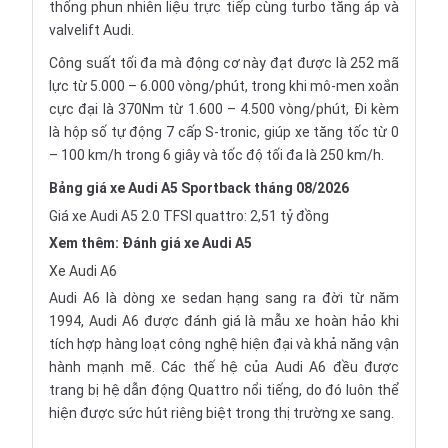
thống phun nhiên liệu trực tiếp cùng turbo tăng áp và
valvelift Audi.
Công suất tối đa mà động cơ này đạt được là 252 mã
lực từ 5.000 – 6.000 vòng/phút, trong khi mô-men xoắn
cực đại là 370Nm từ 1.600 – 4.500 vòng/phút, Đi kèm
là hộp số tự động 7 cấp S-tronic, giúp xe tăng tốc từ 0
– 100 km/h trong 6 giây và tốc độ tối đa là 250 km/h.
Bảng giá xe Audi A5 Sportback tháng 08/2026
Giá xe Audi A5 2.0 TFSI quattro: 2,51 tỷ đồng
Xem thêm:
Đánh giá xe Audi A5
Xe Audi A6
Audi A6 là dòng xe sedan hạng sang ra đời từ năm
1994, Audi A6 được đánh giá là mẫu xe hoàn hảo khi
tích hợp hàng loạt công nghệ hiện đại và khả năng vận
hành mạnh mẽ. Các thế hệ của Audi A6 đều được
trang bị hệ dẫn động Quattro nổi tiếng, do đó luôn thể
hiện được sức hút riêng biệt trong thị trường xe sang.