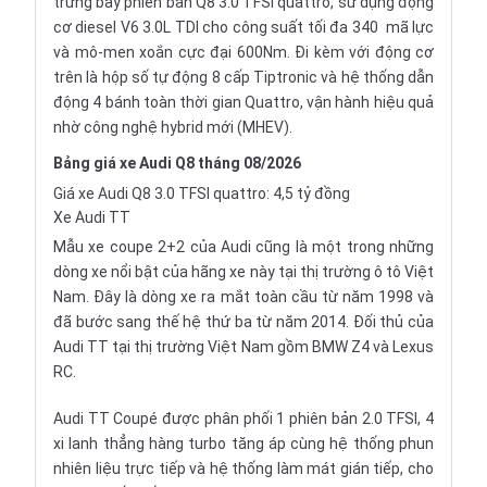
trưng bày phiên bản Q8 3.0 TFSI quattro, sử dụng động
cơ diesel V6 3.0L TDI cho công suất tối đa 340 mã lực
và mô-men xoắn cực đại 600Nm. Đi kèm với động cơ
trên là hộp số tự động 8 cấp Tiptronic và hệ thống dẫn
động 4 bánh toàn thời gian Quattro, vận hành hiệu quả
nhờ công nghệ hybrid mới (MHEV).
Bảng giá xe Audi Q8 tháng 08/2026
Giá xe Audi Q8 3.0 TFSI quattro: 4,5 tỷ đồng
Xe Audi TT
Mẫu xe coupe 2+2 của Audi cũng là một trong những
dòng xe nổi bật của hãng xe này tại thị trường ô tô Việt
Nam. Đây là dòng xe ra mắt toàn cầu từ năm 1998 và
đã bước sang thế hệ thứ ba từ năm 2014. Đối thủ của
Audi TT tại thị trường Việt Nam gồm BMW Z4 và Lexus
RC.
Audi TT Coupé được phân phối 1 phiên bản 2.0 TFSI, 4
xi lanh thẳng hàng turbo tăng áp cùng hệ thống phun
nhiên liệu trực tiếp và hệ thống làm mát gián tiếp, cho