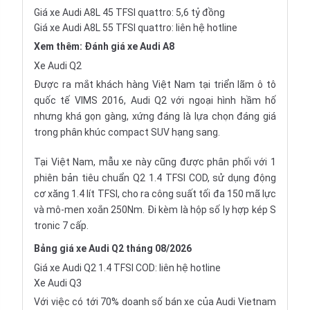
Giá xe Audi A8L 45 TFSI quattro: 5,6 tỷ đồng
Giá xe Audi A8L 55 TFSI quattro: liên hệ hotline
Xem thêm:
Đánh giá xe Audi A8
Xe Audi Q2
Được ra mắt khách hàng Việt Nam tại triển lãm ô tô
quốc tế VIMS 2016, Audi Q2 với ngoại hình hầm hố
nhưng khá gọn gàng, xứng đáng là lựa chọn đáng giá
trong phân khúc compact SUV hạng sang.
Tại Việt Nam, mẫu xe này cũng được phân phối với 1
phiên bản tiêu chuẩn Q2 1.4 TFSI COD, sử dụng động
cơ xăng 1.4 lít TFSI, cho ra công suất tối đa 150 mã lực
và mô-men xoắn 250Nm. Đi kèm là hộp số ly hợp kép S
tronic 7 cấp.
Bảng giá xe Audi Q2 tháng 08/2026
Giá xe Audi Q2 1.4 TFSI COD: liên hệ hotline
Xe Audi Q3
Với việc có tới 70% doanh số bán xe của Audi Vietnam