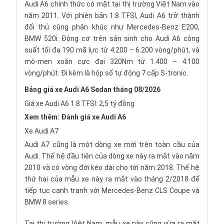
Audi A6 chính thức có mặt tại thị trường Việt Nam vào
năm 2011. Với phiên bản 1.8 TFSI, Audi A6 trở thành
đối thủ cùng phân khúc như
Mercedes-Benz E200
,
BMW 520i
. Động cơ trên sản sinh cho Audi A6 công
suất tối đa 190 mã lực từ 4.200 – 6.200 vòng/phút, và
mô-men xoắn cực đại 320Nm từ 1.400 – 4.100
vòng/phút. Đi kèm là hộp số tự động 7 cấp S-tronic.
Bảng giá xe Audi A6 Sedan tháng 08/2026
Giá xe Audi A6 1.8 TFSI: 2,5 tỷ đồng
Xem thêm:
Đánh giá xe Audi A6
Xe Audi A7
Audi A7 cũng là một dòng xe mới trên toàn cầu của
Audi. Thế hệ đầu tiên của dòng xe này ra mắt vào năm
2010 và có vòng đời kéo dài cho tới năm 2018. Thế hệ
thứ hai của mẫu xe này ra mắt vào tháng 2/2018 để
tiếp tục cạnh tranh với
Mercedes-Benz CLS
Coupe và
BMW 8 series
.
Tại thị trường Việt Nam, mẫu xe này cũng vừa ra mắt