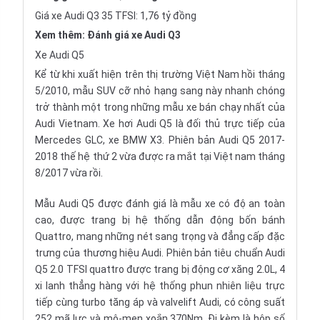
Giá xe Audi Q3 35 TFSI: 1,76 tỷ đồng
Xem thêm:
Đánh giá xe Audi Q3
Xe Audi Q5
Kể từ khi xuất hiện trên thị trường Việt Nam hồi tháng
5/2010, mẫu SUV cỡ nhỏ hạng sang này nhanh chóng
trở thành một trong những mẫu xe bán chạy nhất của
Audi Vietnam. Xe hơi Audi Q5 là đối thủ trực tiếp của
Mercedes GLC
, xe
BMW X3
. Phiên bản Audi Q5 2017-
2018 thế hệ thứ 2 vừa được ra mắt tại Việt nam tháng
8/2017 vừa rồi.
Mẫu Audi Q5 được đánh giá là mẫu xe có độ an toàn
cao, được trang bị hệ thống dẫn động bốn bánh
Quattro, mang những nét sang trọng và đẳng cấp đặc
trưng của thương hiệu Audi. Phiên bản tiêu chuẩn Audi
Q5 2.0 TFSI quattro được trang bị động cơ xăng 2.0L, 4
xi lanh thẳng hàng với hệ thống phun nhiên liệu trực
tiếp cùng turbo tăng áp và valvelift Audi, có công suất
252 mã lực và mô-men xoắn 370Nm. Đi kèm là hộp số