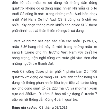
đến tứ các mẫu xe có dùng hệ thống dẫn động
quattro, không có gì đáng ngạc nhiên khi mẫu xe ô tô
Audi Q3 cũng là một trong những mẫu Audi bán chạy
nhất Việt Nam. Xe hơi Audi Q3 là dòng xe 5 chỗ với
nhiều tùy chọn thông minh khiến cho chiếc SUV thêm
phần linh hoạt và thân thiện với người sử dụng.
Thừa kế những nét đặc sắc của các mẫu Q5 và Q7,
mẫu SUV hạng nhỏ này là một trong những mẫu xe
sang lí tưởng cho thị trường Việt Nam với thiết kế
sang trọng, tiện nghi cùng với mức giá vừa tầm cho
những người trẻ thành đạt.
Audi Q3 cũng được phân phối 1 phiên bản 2.0 TFSI
quattro với động cơ xăng 2.0L, 4 xi lanh thẳng hàng sử
dụng hệ thống phun nhiên liệu trực tiếp và turbo tăng
áp, cho công suất tối đa 220 mã lực và mô-men xoắn
cực đại 350Nm. Đi kèm là hộp số tự đọng S-tronic 7
cấp với hệ thống dẫn động 4 bánh quattro.
Bảng giá xe Audi Q3 tháng 08/2026