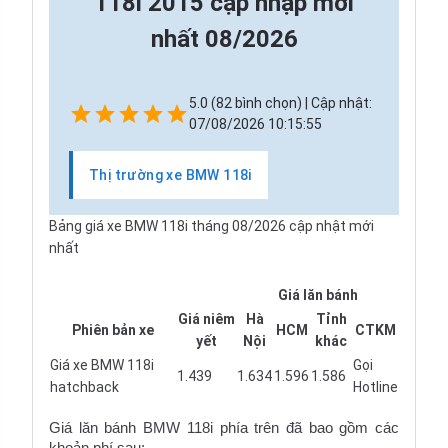
118i 2015 cập nhập mới
nhất 08/2026
5.0 (82 bình chọn) | Cập nhật:
07/08/2026 10:15:55
Thị trường xe BMW 118i
Bảng giá xe BMW 118i tháng 08/2026 cập nhật mới
nhất
Bảng giá BMW 118i tháng 08/2026
Giá lăn bánh
Giá niêm
Hà
Tỉnh
Phiên bản xe
HCM
CTKM
yết
Nội
khác
Giá xe BMW 118i
Gọi
1.439
1.634
1.596
1.586
hatchback
Hotline
Giá lăn bánh BMW 118i phía trên đã bao gồm các
khoản phí sau: