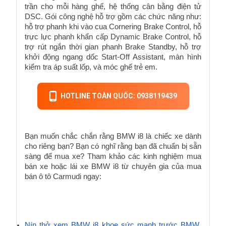
trần cho mỗi hàng ghế, hệ thống cân bằng điện tử 
DSC. Gói công nghệ hỗ trợ gồm các chức năng như: 
hỗ trợ phanh khi vào cua Cornering Brake Control, hỗ 
trực lực phanh khẩn cấp Dynamic Brake Control, hỗ 
trợ rút ngắn thời gian phanh Brake Standby, hỗ trợ 
khởi động ngang dốc Start-Off Assistant, màn hình 
kiểm tra áp suất lốp, và móc ghế trẻ em.
HOTLINE TOÀN QUỐC: 0938119439
Bạn muốn chắc chắn rằng BMW i8 là chiếc xe dành 
cho riêng bạn? Bạn có nghĩ rằng bạn đã chuẩn bị sẵn 
sàng để mua xe? Tham khảo các kinh nghiệm mua 
bán xe hoặc lái xe BMW i8 từ chuyên gia của 
mua 
bán ô tô
 Carmudi ngay:
Nín thở xem BMW i8 khoe sức mạnh trước BMW 