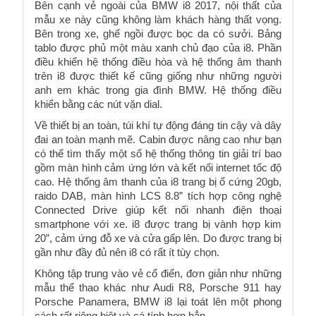
Bên cạnh vẻ ngoài của BMW i8 2017, nội thất của 
mẫu xe này cũng không làm khách hàng thất vọng. 
Bên trong xe, ghế ngồi được bọc da có sưởi. Bảng 
tablo được phủ một màu xanh chủ đạo của i8. Phần 
điều khiển hệ thống điều hòa và hệ thống âm thanh 
trên i8 được thiết kế cũng giống như những người 
anh em khác trong gia đình BMW. Hệ thống điều 
khiển bằng các nút vặn dial. 
Về thiết bị an toàn, túi khí tự động đáng tin cậy và dây 
đai an toàn mạnh mẽ. Cabin được nâng cao như bạn 
có thể tìm thấy một số hệ thống thông tin giải trí bao 
gồm màn hình cảm ứng lớn và kết nối internet tốc độ 
cao. Hệ thống âm thanh của i8 trang bị ổ cứng 20gb, 
raido DAB, màn hình LCS 8.8” tích hợp công nghệ 
Connected Drive giúp kết nối nhanh điện thoại 
smartphone với xe. i8 được trang bị vành hợp kim 
20”, cảm ứng đỗ xe và cửa gấp lên. Do được trang bị 
gần như đầy đủ nên i8 có rất ít tùy chọn.
Không tập trung vào vẻ cổ điển, đơn giản như những 
mẫu thể thao khác như Audi R8, Porsche 911 hay 
Porsche Panamera,
 BMW i8 lại toát lên một phong 
cách rất riêng biệt và cá tính hơn hẳn.