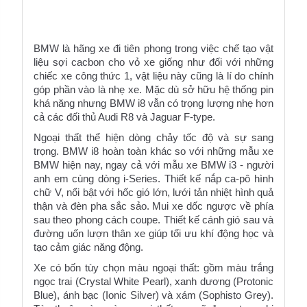
BMW là hãng xe đi tiên phong trong việc chế tạo vật 
liệu sợi cacbon cho vỏ xe giống như đối với những 
chiếc xe công thức 1, vật liệu này cũng là lí do chính 
góp phần vào là nhẹ xe. Mặc dù sở hữu hệ thống pin 
khá năng nhưng BMW i8 vẫn có trọng lượng nhẹ hơn 
cả các đối thủ Audi R8 và Jaguar F-type.
Ngoại thất thể hiện dòng chảy tốc độ và sự sang 
trọng. BMW i8 hoàn toàn khác so với những mẫu xe 
BMW hiện nay, ngay cả với 
mẫu xe BMW i3
- người 
anh em cùng dòng i-Series. Thiết kế nắp ca-pô hình 
chữ V, nổi bật với hốc gió lớn, lưới tản nhiệt hình quả 
thận và đèn pha sắc sảo. Mui xe dốc ngược về phía 
sau theo phong cách coupe. Thiết kế cánh gió sau và 
đường uốn lượn thân xe giúp tối ưu khí động học và 
tạo cảm giác năng động.
Xe có bốn tùy chọn màu ngoại thất: gồm màu trắng 
ngọc trai (Crystal White Pearl), xanh dương (Protonic 
Blue), ánh bạc (Ionic Silver) và xám (Sophisto Grey). 