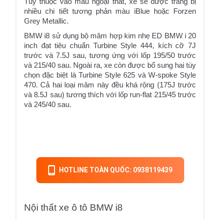
Tùy thuộc vào màu ngoại thất, xe sẽ được trang bị 
nhiều chi tiết tương phản màu iBlue hoặc Forzen 
Grey Metallic.
BMW i8 sử dụng bộ mâm hợp kim nhẹ ED BMW i 20 
inch đạt tiêu chuẩn Turbine Style 444, kích cỡ 7J 
trước và 7.5J sau, tương ứng với lốp 195/50 trước 
và 215/40 sau. Ngoài ra, xe còn được bổ sung hai tùy 
chọn đặc biệt là Turbine Style 625 và W-spoke Style 
470. Cả hai loại mâm này đều khá rộng (175J trước 
và 8.5J sau) tương thích với lốp run-flat 215/45 trước 
và 245/40 sau.
HOTLINE TOÀN QUỐC: 0938119439
Nội thất xe ô tô BMW i8