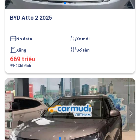
BYD Atto 2 2025
No data
Xe mới
Xăng
Số sàn
669 triệu
Hồ Chí Minh