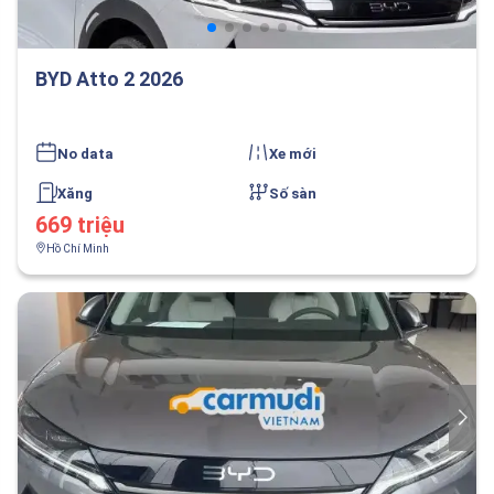
BYD Atto 2 2026
No data
Xe mới
Xăng
Số sàn
669 triệu
Hồ Chí Minh