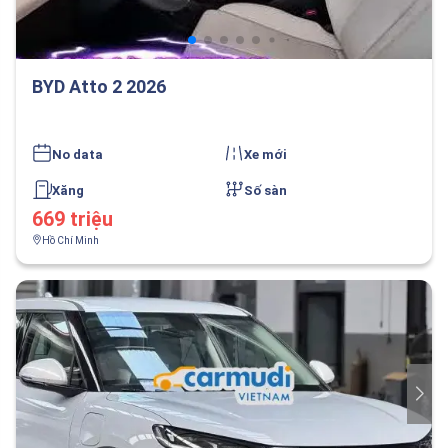
BYD Atto 2 2026
No data
Xe mới
Xăng
Số sàn
669 triệu
Hồ Chí Minh