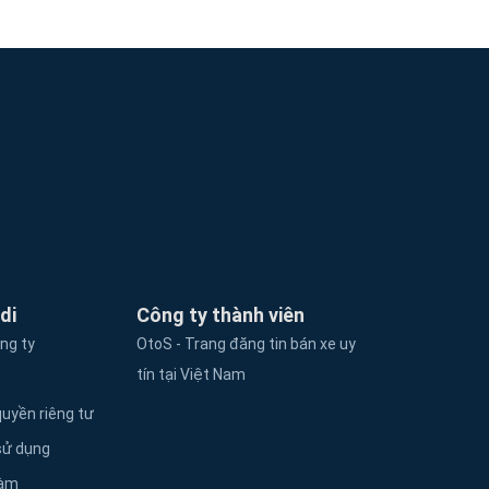
di
Công ty thành viên
ông ty
OtoS - Trang đăng tin bán xe uy
tín tại Việt Nam
uyền riêng tư
sử dụng
làm