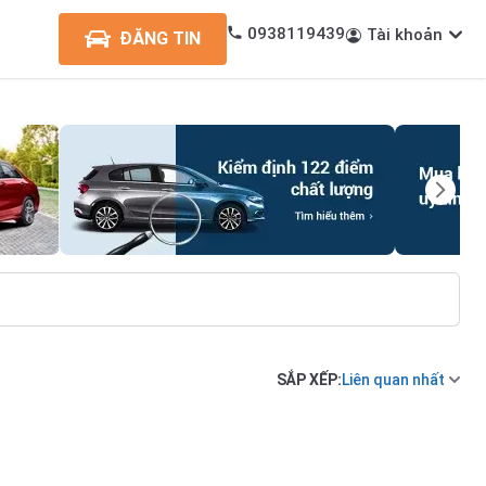
0938119439
Tài khoản
ĐĂNG TIN
SẮP XẾP:
Liên quan nhất