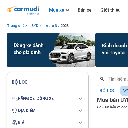
Mua xe
Bán xe
Giới thiệu
Trang chủ
BYD
Atto 3
2023
BỘ LỌC
BỎ LỌC
BY
HÃNG XE, DÒNG XE
Mua bán BYD
Có 0 tin bán xe ch
ĐỊA ĐIỂM
GIÁ