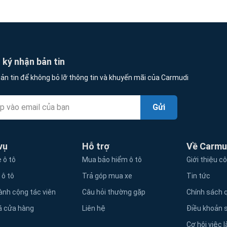
ký nhận bản tin
ản tin để không bỏ lỡ thông tin và khuyến mãi của Carmudi
Gửi
vụ
Hỗ trợ
Về Carmu
 ô tô
Mua bảo hiểm ô tô
Giới thiệu c
 ô tô
Trả góp mua xe
Tin tức
ành cộng tác viên
Câu hỏi thường gặp
Chính sách q
á cửa hàng
Liên hệ
Điều khoản 
Cơ hội việc 