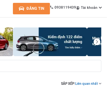
0938119439
Tài khoản
ĐĂNG TIN
SẮP XẾP:
Liên quan nhất