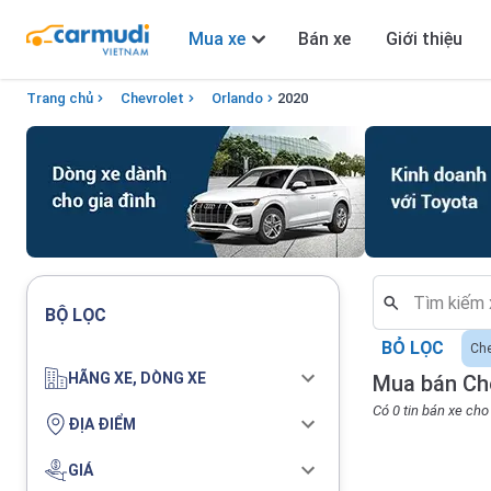
Mua xe
Bán xe
Giới thiệu
Trang chủ
Chevrolet
Orlando
2020
BỘ LỌC
BỎ LỌC
Che
HÃNG XE, DÒNG XE
Mua bán Che
Có 0 tin bán xe ch
ĐỊA ĐIỂM
GIÁ