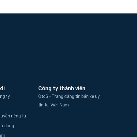
di
Công ty thành viên
ông ty
OtoS - Trang đăng tin bán xe uy
tín tại Việt Nam
uyền riêng tư
sử dụng
làm