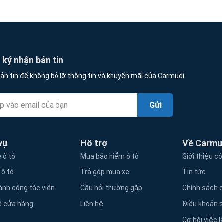
ký nhận bản tin
ản tin để không bỏ lỡ thông tin và khuyến mãi của Carmudi
Gửi
vụ
Hỗ trợ
Về Carmu
 ô tô
Mua bảo hiểm ô tô
Giới thiệu c
 ô tô
Trả góp mua xe
Tin tức
ành cộng tác viên
Câu hỏi thường gặp
Chính sách q
á cửa hàng
Liên hệ
Điều khoản 
Cơ hội việc 