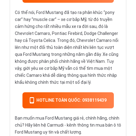
Có thể nói, Ford Mustang đã tạo ra phân khúc “pony
car” hay “muscle car” – xe cơ bắp Mỹ, từ đó truyền
cảm hứng cho rất nhiều mẫu xe ra đời sau, đó là
Chevrolet Camaro, Pontiac Firebird, Dodge Challenger
hay cả
Toyota Celica
. Trong đó, Chevrolet Camaro nổi
lên như một đối thủ toàn diện nhất khi liên tục vượt
qua Ford Mustang trong những năm gần đây. Xe cũng
không được phân phối chính hãng về Việt Nam. Tuy
vậy, giới yêu xe cơ bắp Mỹ vẫn có thể tìm mua một
chiếc Camaro khá dễ dàng thông qua hình thức nhập
khẩu không chính thức tại một số đại lý.
HOTLINE TOÀN QUỐC: 0938119439
Bạn muốn mua Ford Mustang giá rẻ, chính hãng, chính
chủ? Hãy liên hệ
Carmudi
- kênh thông tin mua bán ô tô
Ford Mustang uy tín và chất lượng.