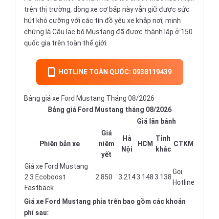
trên thị trường, dòng xe cơ bắp này vẫn giữ được sức
hút khó cưỡng với các tín đồ yêu xe khắp nơi, minh
chứng là Câu lạc bộ Mustang đã được thành lập ở 150
quốc gia trên toàn thế giới.
HOTLINE TOÀN QUỐC: 0938119439
Bảng giá xe Ford Mustang Tháng 08/2026
Bảng giá Ford Mustang tháng 08/2026
Giá lăn bánh
Giá
Hà
Tỉnh
Phiên bản xe
niêm
HCM
CTKM
Nội
khác
yết
Giá xe Ford Mustang
Gọi
2.3 Ecoboost
2.850
3.214
3.148
3.138
Hotline
Fastback
Giá xe Ford Mustang phía trên bao gồm các khoản
phí sau: