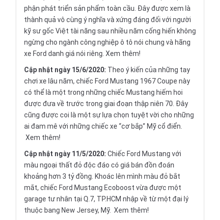
phận phát triển sản phẩm toàn cầu. Đây được xem là
thành quả vô cùng ý nghĩa và xứng đáng đối với người
kỹ sư gốc Việt tài năng sau nhiều năm cống hiến không
ngừng cho ngành công nghiệp ô tô nói chung và hãng
xe Ford danh giá nói riêng.
Xem thêm!
Cập nhật ngày 15/6/2020:
Theo ý kiến của những tay
chơi xe lâu năm, chiếc Ford Mustang 1967 Coupe này
có thể là một trong những chiếc Mustang hiếm hoi
được đưa về trước trong giai đoạn thập niên 70. Đây
cũng được coi là một sự lựa chọn tuyệt vời cho những
ai đam mê với những chiếc xe “cơ bắp” Mỹ cổ điển.
Xem thêm!
Cập nhật ngày 11/5/2020:
Chiếc Ford Mustang với
màu ngoại thất đỏ độc đáo có giá bán đồn đoán
khoảng hơn 3 tỷ đồng. Khoác lên mình màu đỏ bắt
mắt, chiếc Ford Mustang Ecoboost vừa được một
garage tư nhân tại Q.7, TP.HCM nhập về từ một đại lý
thuộc bang New Jersey, Mỹ.
Xem thêm!