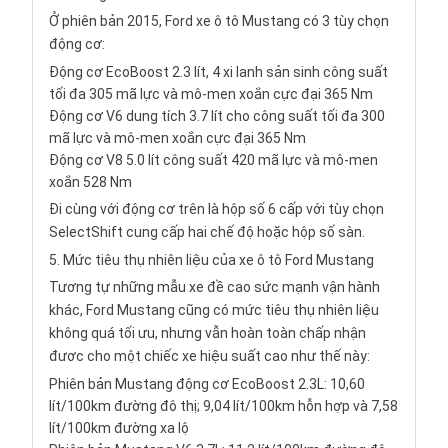
Ở phiên bản 2015, Ford xe ô tô Mustang có 3 tùy chọn
động cơ:
Động cơ EcoBoost 2.3 lít, 4 xi lanh sản sinh công suất
tối đa 305 mã lực và mô-men xoắn cực đại 365 Nm
Động cơ V6 dung tích 3.7 lít cho công suất tối đa 300
mã lực và mô-men xoắn cực đại 365 Nm
Động cơ V8 5.0 lít công suất 420 mã lực và mô-men
xoắn 528 Nm
Đi cùng với động cơ trên là hộp số 6 cấp với tùy chọn
SelectShift cung cấp hai chế độ hoặc hộp số sàn.
5. Mức tiêu thụ nhiên liệu của xe ô tô Ford Mustang
Tương tự những mẫu xe đề cao sức mạnh vận hành
khác, Ford Mustang cũng có mức tiêu thụ nhiên liệu
không quá tối ưu, nhưng vẫn hoàn toàn chấp nhận
đươc cho một chiếc xe hiệu suất cao như thế này:
Phiên bản Mustang động cơ EcoBoost 2.3L: 10,60
lít/100km đường đô thị; 9,04 lít/100km hỗn hợp và 7,58
lít/100km đường xa lộ