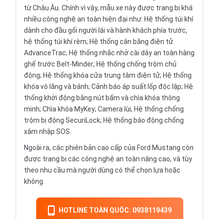
từ Châu Âu. Chính vì vậy, mẫu xe này được trang bị khá
nhiều công nghệ an toàn hiện đại như: Hệ thống túi khí
dành cho đầu gối người lái và hành khách phía trước,
hệ thống túi khí rèm; Hệ thống cân bằng điện tử
AdvanceTrac; Hệ thống nhắc nhở cài dây an toàn hàng
ghế trước Belt-Minder; Hệ thống chống trộm chủ
động; Hệ thống khóa cửa trung tâm điện tử; Hệ thống
khóa vô lăng và bánh; Cảnh báo áp suất lốp độc lập; Hệ
thống khởi động bằng nút bấm và chìa khóa thông
minh; Chìa khóa MyKey; Camera lùi, Hệ thống chống
trộm bị động SecuriLock; Hệ thống báo động chống
xâm nhập SOS.
Ngoài ra, các phiên bản cao cấp của Ford Mustang còn
được trang bị các công nghệ an toàn nâng cao, và tùy
theo nhu cầu mà người dùng có thể chọn lựa hoặc
không.
HOTLINE TOÀN QUỐC: 0938119439