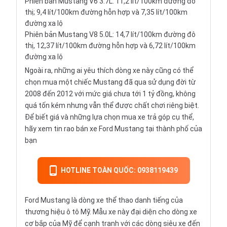
Phiên bản Mustang V6 3.7L: 11,2 lít/100km đường đô
thị; 9,4 lít/100km đường hỗn hợp và 7,35 lít/100km
đường xa lộ
Phiên bản Mustang V8 5.0L: 14,7 lít/100km đường đô
thị, 12,37 lít/100km đường hỗn hợp và 6,72 lít/100km
đường xa lộ
Ngoài ra, những ai yêu thích dòng xe này cũng có thể
chọn mua một chiếc Mustang đã qua sử dụng đời từ
2008 đến 2012 với mức giá chưa tới 1 tỷ đồng, không
quá tốn kém nhưng vẫn thể được chất chơi riêng biệt.
Để biết giá và những lựa chọn mua xe trả góp cụ thể,
hãy xem tin rao bán xe Ford Mustang tại thành phố của
bạn
HOTLINE TOÀN QUỐC: 0938119439
Ford Mustang là dòng xe thể thao danh tiếng của
thương hiệu ô tô Mỹ. Mẫu xe này đại diện cho dòng xe
cơ bắp của Mỹ để cạnh tranh với các dòng siêu xe đến