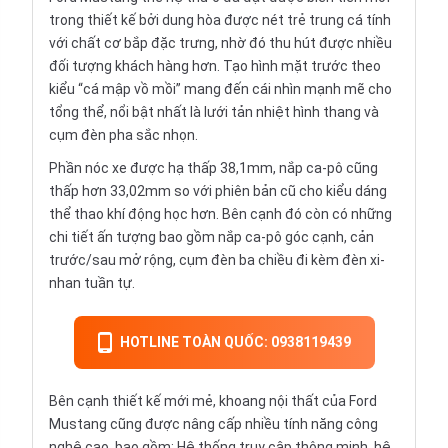
trong thiết kế bởi dung hòa được nét trẻ trung cá tính
với chất cơ bắp đặc trưng, nhờ đó thu hút được nhiều
đối tượng khách hàng hơn. Tạo hình mặt trước theo
kiểu “cá mập vồ mồi” mang đến cái nhìn mạnh mẽ cho
tổng thể, nổi bật nhất là lưới tản nhiệt hình thang và
cụm đèn pha sắc nhọn.
Phần nóc xe được hạ thấp 38,1mm, nắp ca-pô cũng
thấp hơn 33,02mm so với phiên bản cũ cho kiểu dáng
thể thao khí động học hơn. Bên cạnh đó còn có những
chi tiết ấn tượng bao gồm nắp ca-pô góc cạnh, cản
trước/sau mở rộng, cụm đèn ba chiều đi kèm đèn xi-
nhan tuần tự.
HOTLINE TOÀN QUỐC: 0938119439
Bên cạnh thiết kế mới mẻ, khoang nội thất của Ford
Mustang cũng được nâng cấp nhiều tính năng công
nghệ cao, bao gồm: Hệ thống truy cập thông minh, hệ