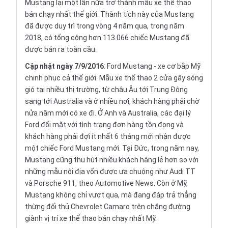
Mustang lại một lần nữa trở thành mẫu xe thể thao
bán chạy nhất thế giới. Thành tích này của Mustang
đã được duy trì trong vòng 4 năm qua, trong năm
2018, có tổng cộng hơn 113.066 chiếc Mustang đã
được bán ra toàn cầu.
Cập nhật ngày 7/9/2016
: Ford Mustang - xe cơ bắp Mỹ
chinh phục cả thế giới. Mẫu xe thể thao 2 cửa gây sóng
gió tại nhiều thị trường, từ châu Âu tới Trung Đông
sang tới Australia và ở nhiều nơi, khách hàng phải chờ
nửa năm mới có xe đi. Ở Anh và Australia, các đại lý
Ford đối mặt với tình trạng đơn hàng tồn đọng và
khách hàng phải đợi ít nhất 6 tháng mới nhận được
một chiếc Ford Mustang mới. Tại Đức, trong năm nay,
Mustang cũng thu hút nhiều khách hàng lẻ hơn so với
những mẫu nội địa vốn được ưa chuộng như Audi TT
và Porsche 911, theo Automotive News. Còn ở Mỹ,
Mustang không chỉ vượt qua, mà đang đáp trả thẳng
thừng đối thủ Chevrolet Camaro trên chặng đường
giành vị trí xe thể thao bán chạy nhất Mỹ.