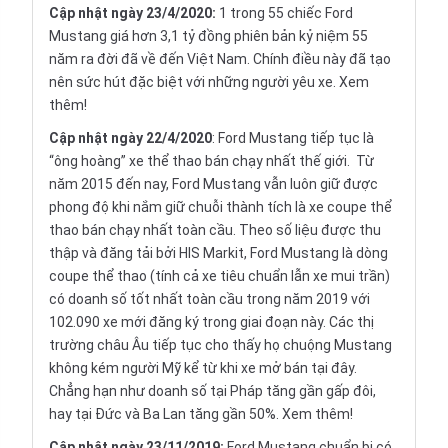
Cập nhật ngày 23/4/2020:
1 trong 55 chiếc Ford
Mustang giá hơn 3,1 tỷ đồng phiên bản kỷ niệm 55
năm ra đời đã về đến Việt Nam. Chính điều này đã tạo
nên sức hút đặc biệt với những người yêu xe.
Xem
thêm!
Cập nhật ngày 22/4/2020
: Ford Mustang tiếp tục là
“ông hoàng” xe thể thao bán chạy nhất thế giới. Từ
năm 2015 đến nay, Ford Mustang vẫn luôn giữ được
phong độ khi nắm giữ chuỗi thành tích là xe coupe thể
thao bán chạy nhất toàn cầu. Theo số liệu được thu
thập và đăng tải bởi HIS Markit, Ford Mustang là dòng
coupe thể thao (tính cả xe tiêu chuẩn lẫn xe mui trần)
có doanh số tốt nhất toàn cầu trong năm 2019 với
102.090 xe mới đăng ký trong giai đoạn này. Các thị
trường châu Âu tiếp tục cho thấy họ chuộng Mustang
không kém người Mỹ kể từ khi xe mở bán tại đây.
Chẳng hạn như doanh số tại Pháp tăng gần gấp đôi,
hay tại Đức và Ba Lan tăng gần 50%.
Xem thêm!
Cập nhật ngày 23/11/2019:
Ford Mustang chuẩn bị có