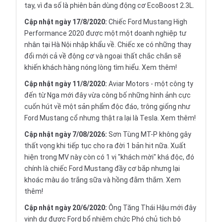
tay, vì đa số là phiên bản dùng động cơ EcoBoost 2.3L.
Cập nhật ngày 17/8/2020:
Chiếc Ford Mustang High
Performance 2020 được một một doanh nghiệp tư
nhân tại Hà Nội nhập khẩu về. Chiếc xe có những thay
đổi mới cả về động cơ và ngoại thất chắc chắn sẽ
khiến khách hàng nóng lòng tìm hiểu.
Xem thêm!
Cập nhật ngày 11/8/2020:
Aviar Motors - một công ty
đến từ Nga mới đây vừa công bố những hình ảnh cực
cuốn hút về một sản phẩm độc đáo, trông giống như
Ford Mustang cổ nhưng thật ra lại là Tesla.
Xem thêm!
Cập nhật ngày 7/08/2026:
Sơn Tùng MT-P không gây
thất vọng khi tiếp tục cho ra đời 1 bản hit nữa. Xuất
hiện trong MV này còn có 1 vị "khách mời" khá độc, đó
chính là chiếc Ford Mustang đầy cơ bắp nhưng lại
khoác màu áo trắng sữa và hồng đằm thắm.
Xem
thêm!
Cập nhật ngày 20/6/2020:
Ông Tăng Thái Hậu mới đây
vinh dự được Ford bổ nhiệm chức Phó chủ tịch bộ