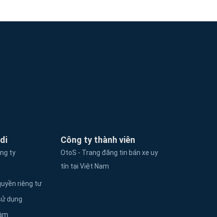
di
Công ty thành viên
ông ty
OtoS - Trang đăng tin bán xe uy
tín tại Việt Nam
uyền riêng tư
sử dụng
làm