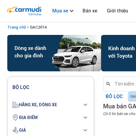
Mua xe
Bán xe
Giới thiệu
Trang chủ
GAC
2014
BỘ LỌC
BỎ LỌC
GA
HÃNG XE, DÒNG XE
Mua bán GA
Có 0 tin bán xe ch
ĐỊA ĐIỂM
GIÁ