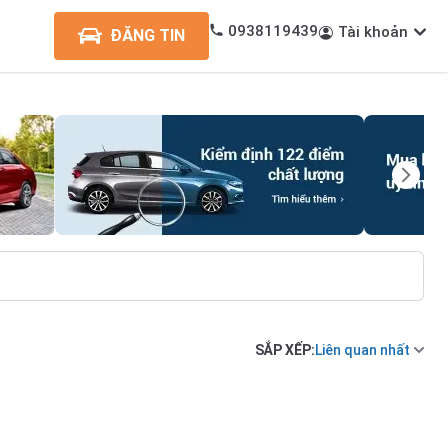
0938119439
Tài khoản
ĐĂNG TIN
SẮP XẾP:
Liên quan nhất