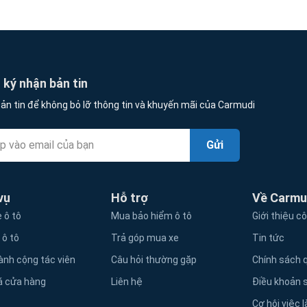
ký nhận bản tin
ản tin để không bỏ lỡ thông tin và khuyến mãi của Carmudi
Gửi
vụ
Hỗ trợ
Về Carmu
 ô tô
Mua bảo hiểm ô tô
Giới thiệu c
 ô tô
Trả góp mua xe
Tin tức
ành cộng tác viên
Câu hỏi thường gặp
Chính sách q
á cửa hàng
Liên hệ
Điều khoản 
Cơ hội việc 