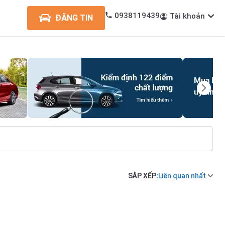
0938119439
Tài khoản
ĐĂNG TIN
SẮP XẾP:
Liên quan nhất