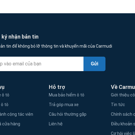
ký nhận bản tin
ản tin để không bỏ lỡ thông tin và khuyến mãi của Carmudi
Gửi
vụ
Hỗ trợ
Về Carmu
 ô tô
Mua bảo hiểm ô tô
Giới thiệu c
 ô tô
Trả góp mua xe
Tin tức
ành cộng tác viên
Câu hỏi thường gặp
Chính sách q
á cửa hàng
Liên hệ
Điều khoản 
Cơ hội việc 