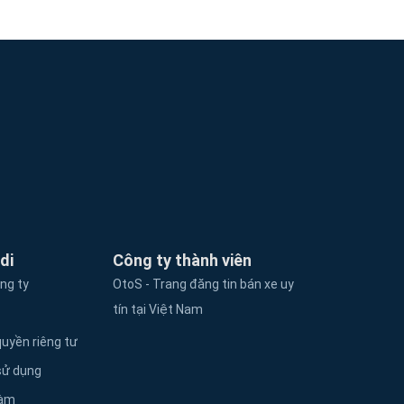
di
Công ty thành viên
ông ty
OtoS - Trang đăng tin bán xe uy
tín tại Việt Nam
uyền riêng tư
sử dụng
làm