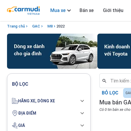
Mua xe
Bán xe
Giới thiệu
Trang chủ
GAC
M8
2022
BỘ LỌC
BỎ LỌC
GA
HÃNG XE, DÒNG XE
Mua bán GA
Có 0 tin bán xe ch
ĐỊA ĐIỂM
GIÁ