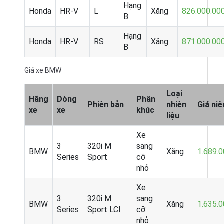
Hạng
Honda
HR-V
L
Xăng
826.000.00
B
Hạng
Honda
HR-V
RS
Xăng
871.000.00
B
Giá xe BMW
Loại
Hãng
Dòng
Phân
Phiên bản
nhiên
Giá ni
xe
xe
khúc
liệu
Xe
3
320i M
sang
BMW
Xăng
1.689.
Series
Sport
cỡ
nhỏ
Xe
3
320i M
sang
BMW
Xăng
1.635.
Series
Sport LCI
cỡ
nhỏ