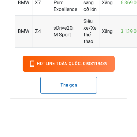
BMW
X7
Pure
sang
Xăng
6.369.
Excellence
cỡ lớn
Siêu
sDrive20i
xe/Xe
BMW
Z4
Xăng
3.139.
M Sport
thể
thao
HOTLINE TOÀN QUỐC: 0938119439
Thu gọn