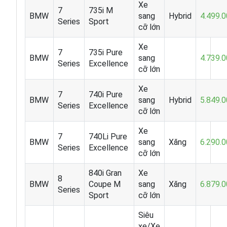
Xe
7
735i M
BMW
sang
Hybrid
4.499.
Series
Sport
cỡ lớn
Xe
7
735i Pure
BMW
sang
4.739.
Series
Excellence
cỡ lớn
Xe
7
740i Pure
BMW
sang
Hybrid
5.849.
Series
Excellence
cỡ lớn
Xe
7
740Li Pure
BMW
sang
Xăng
6.290.
Series
Excellence
cỡ lớn
840i Gran
Xe
8
BMW
Coupe M
sang
Xăng
6.879.
Series
Sport
cỡ lớn
Siêu
xe/Xe