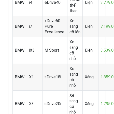
BMW
i4
eDrive40
Điện
3.779.
thể
thao
xDrive60
Xe
BMW
i7
Pure
sang
Điện
7.199.
Excellence
cỡ lớn
Xe
sang
BMW
iX3
M Sport
Điện
3.539.
cỡ
nhỏ
Xe
sang
BMW
X1
sDrive18i
Xăng
1.859.
cỡ
nhỏ
Xe
sang
BMW
X3
sDrive20i
Xăng
1.795.
cỡ
nhỏ