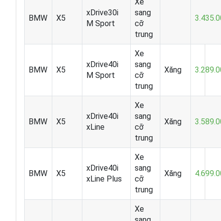
Xe
xDrive30i
sang
BMW
X5
3.435.
M Sport
cỡ
trung
Xe
xDrive40i
sang
BMW
X5
Xăng
3.289.
M Sport
cỡ
trung
Xe
xDrive40i
sang
BMW
X5
Xăng
3.589.
xLine
cỡ
trung
Xe
xDrive40i
sang
BMW
X5
Xăng
4.699.
xLine Plus
cỡ
trung
Xe
sang