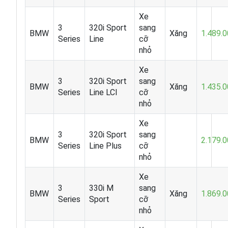
Xe
3
320i Sport
sang
BMW
Xăng
1.489.
Series
Line
cỡ
nhỏ
Xe
3
320i Sport
sang
BMW
Xăng
1.435.
Series
Line LCI
cỡ
nhỏ
Xe
3
320i Sport
sang
BMW
2.179.
Series
Line Plus
cỡ
nhỏ
Xe
3
330i M
sang
BMW
Xăng
1.869.
Series
Sport
cỡ
nhỏ