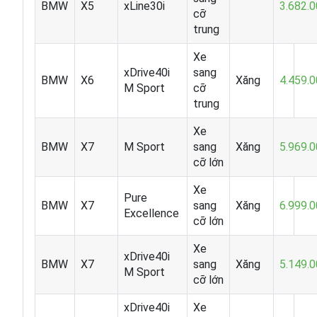
BMW
X5
xLine30i
3.682.
cỡ
trung
Xe
xDrive40i
sang
BMW
X6
Xăng
4.459.
M Sport
cỡ
trung
Xe
BMW
X7
M Sport
sang
Xăng
5.969.
cỡ lớn
Xe
Pure
BMW
X7
sang
Xăng
6.999.
Excellence
cỡ lớn
Xe
xDrive40i
BMW
X7
sang
Xăng
5.149.
M Sport
cỡ lớn
xDrive40i
Xe