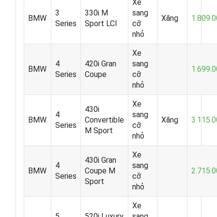
Xe
3
330i M
sang
BMW
Xăng
1.809.
Series
Sport LCI
cỡ
nhỏ
Xe
4
420i Gran
sang
BMW
1.699.
Series
Coupe
cỡ
nhỏ
Xe
430i
4
sang
BMW
Convertible
Xăng
3.115.
Series
cỡ
M Sport
nhỏ
Xe
430i Gran
4
sang
BMW
Coupe M
2.715.
Series
cỡ
Sport
nhỏ
Xe
5
520i Luxury
sang