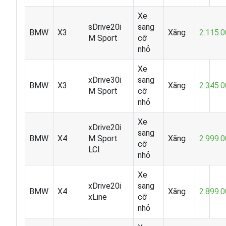
Xe
sDrive20i
sang
BMW
X3
Xăng
2.115.
M Sport
cỡ
nhỏ
Xe
xDrive30i
sang
BMW
X3
Xăng
2.345.
M Sport
cỡ
nhỏ
Xe
xDrive20i
sang
BMW
X4
M Sport
Xăng
2.999.
cỡ
LCI
nhỏ
Xe
xDrive20i
sang
BMW
X4
Xăng
2.899.
xLine
cỡ
nhỏ