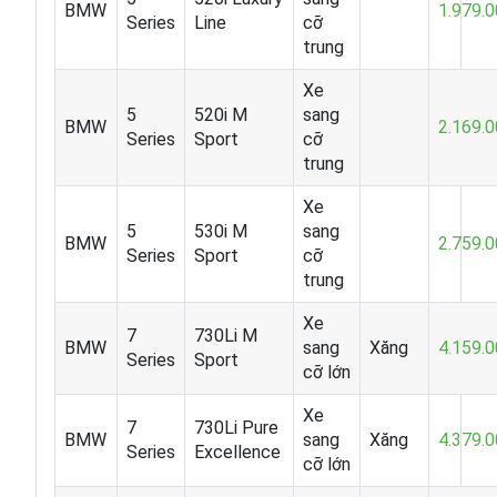
BMW
1.979.
Series
Line
cỡ
trung
Xe
5
520i M
sang
BMW
2.169.
Series
Sport
cỡ
trung
Xe
5
530i M
sang
BMW
2.759.
Series
Sport
cỡ
trung
Xe
7
730Li M
BMW
sang
Xăng
4.159.
Series
Sport
cỡ lớn
Xe
7
730Li Pure
BMW
sang
Xăng
4.379.
Series
Excellence
cỡ lớn