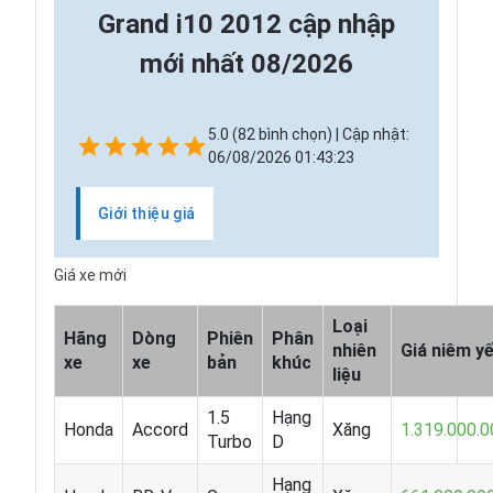
Grand i10 2012 cập nhập
mới nhất 08/2026
5.0 (82 bình chọn) | Cập nhật:
06/08/2026 01:43:23
Giới thiệu giá
Giá xe mới
Loại
Hãng
Dòng
Phiên
Phân
nhiên
Giá niêm y
xe
xe
bản
khúc
liệu
1.5
Hạng
Honda
Accord
Xăng
1.319.000.0
Turbo
D
Hạng