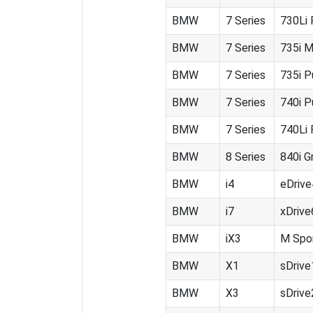
BMW
7 Series
730Li 
BMW
7 Series
735i M
BMW
7 Series
735i P
BMW
7 Series
740i P
BMW
7 Series
740Li 
BMW
8 Series
840i G
BMW
i4
eDriv
BMW
i7
xDrive
BMW
iX3
M Spo
BMW
X1
sDrive
BMW
X3
sDrive