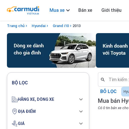
Mua xe
Bán xe
Giới thiệu
Trang chủ
Hyundai
Grand i10
2013
BỘ LỌC
BỎ LỌC
Hy
HÃNG XE, DÒNG XE
Mua bán Hyu
Có 0 tin bán xe ch
ĐỊA ĐIỂM
GIÁ