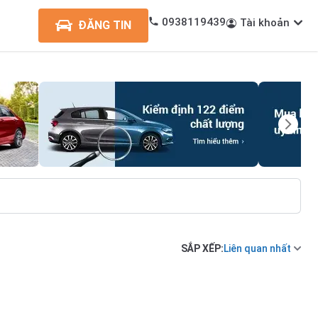
0938119439
Tài khoản
ĐĂNG TIN
SẮP XẾP:
Liên quan nhất