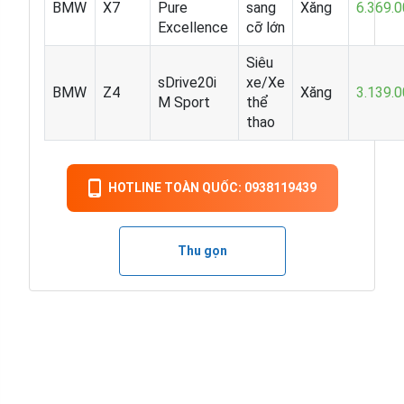
BMW
X7
Pure
sang
Xăng
6.369.
Excellence
cỡ lớn
Siêu
sDrive20i
xe/Xe
BMW
Z4
Xăng
3.139.
M Sport
thể
thao
HOTLINE TOÀN QUỐC: 0938119439
Thu gọn