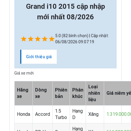
Grand i10 2015 cập nhập
mới nhất 08/2026
5.0 (82 bình chọn) | Cập nhật:
06/08/2026 09:07:19
Giới thiệu giá
Giá xe mới
Loại
Hãng
Dòng
Phiên
Phân
nhiên
Giá niêm y
xe
xe
bản
khúc
liệu
1.5
Hạng
Honda
Accord
Xăng
1.319.000.0
Turbo
D
Hạng