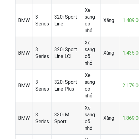
Xe
3
320i Sport
sang
BMW
Xăng
1.489.
Series
Line
cỡ
nhỏ
Xe
3
320i Sport
sang
BMW
Xăng
1.435.
Series
Line LCI
cỡ
nhỏ
Xe
3
320i Sport
sang
BMW
2.179.
Series
Line Plus
cỡ
nhỏ
Xe
3
330i M
sang
BMW
Xăng
1.869.
Series
Sport
cỡ
nhỏ