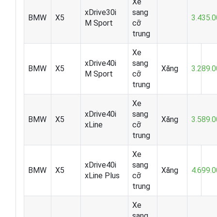
Xe
xDrive30i
sang
BMW
X5
3.435.
M Sport
cỡ
trung
Xe
xDrive40i
sang
BMW
X5
Xăng
3.289.
M Sport
cỡ
trung
Xe
xDrive40i
sang
BMW
X5
Xăng
3.589.
xLine
cỡ
trung
Xe
xDrive40i
sang
BMW
X5
Xăng
4.699.
xLine Plus
cỡ
trung
Xe
sang