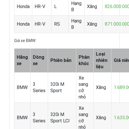
Hạng
Honda
HR-V
L
Xăng
826.000.00
B
Hạng
Honda
HR-V
RS
Xăng
871.000.00
B
Giá xe BMW
Loại
Hãng
Dòng
Phân
Phiên bản
nhiên
Giá ni
xe
xe
khúc
liệu
Xe
3
320i M
sang
BMW
Xăng
1.689.
Series
Sport
cỡ
nhỏ
Xe
3
320i M
sang
BMW
Xăng
1.635.
Series
Sport LCI
cỡ
nhỏ