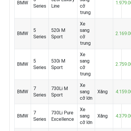
BMW
1.979.
Series
Line
cỡ
trung
Xe
5
520i M
sang
BMW
2.169.
Series
Sport
cỡ
trung
Xe
5
530i M
sang
BMW
2.759.
Series
Sport
cỡ
trung
Xe
7
730Li M
BMW
sang
Xăng
4.159.
Series
Sport
cỡ lớn
Xe
7
730Li Pure
BMW
sang
Xăng
4.379.
Series
Excellence
cỡ lớn