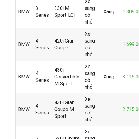
Xe
3
330i M
sang
BMW
Xăng
1.809.
Series
Sport LCI
cỡ
nhỏ
Xe
4
420i Gran
sang
BMW
1.699.
Series
Coupe
cỡ
nhỏ
Xe
430i
4
sang
BMW
Convertible
Xăng
3.115.
Series
cỡ
M Sport
nhỏ
Xe
430i Gran
4
sang
BMW
Coupe M
2.715.
Series
cỡ
Sport
nhỏ
Xe
5
520i Luxury
sang