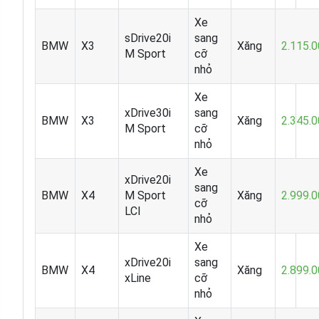
Xe
sDrive20i
sang
BMW
X3
Xăng
2.115.
M Sport
cỡ
nhỏ
Xe
xDrive30i
sang
BMW
X3
Xăng
2.345.
M Sport
cỡ
nhỏ
Xe
xDrive20i
sang
BMW
X4
M Sport
Xăng
2.999.
cỡ
LCI
nhỏ
Xe
xDrive20i
sang
BMW
X4
Xăng
2.899.
xLine
cỡ
nhỏ