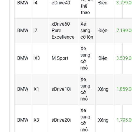
BMW
i4
eDrive40
Điện
3.779.
thể
thao
xDrive60
Xe
BMW
i7
Pure
sang
Điện
7.199.
Excellence
cỡ lớn
Xe
sang
BMW
iX3
M Sport
Điện
3.539.
cỡ
nhỏ
Xe
sang
BMW
X1
sDrive18i
Xăng
1.859.
cỡ
nhỏ
Xe
sang
BMW
X3
sDrive20i
Xăng
1.795.
cỡ
nhỏ