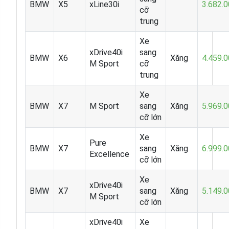
BMW
X5
xLine30i
3.682.
cỡ
trung
Xe
xDrive40i
sang
BMW
X6
Xăng
4.459.
M Sport
cỡ
trung
Xe
BMW
X7
M Sport
sang
Xăng
5.969.
cỡ lớn
Xe
Pure
BMW
X7
sang
Xăng
6.999.
Excellence
cỡ lớn
Xe
xDrive40i
BMW
X7
sang
Xăng
5.149.
M Sport
cỡ lớn
xDrive40i
Xe