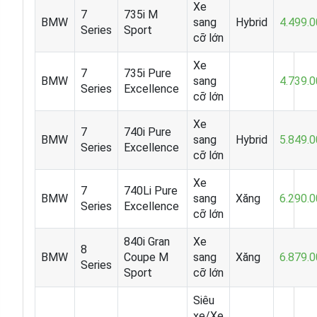
Xe
7
735i M
BMW
sang
Hybrid
4.499.
Series
Sport
cỡ lớn
Xe
7
735i Pure
BMW
sang
4.739.
Series
Excellence
cỡ lớn
Xe
7
740i Pure
BMW
sang
Hybrid
5.849.
Series
Excellence
cỡ lớn
Xe
7
740Li Pure
BMW
sang
Xăng
6.290.
Series
Excellence
cỡ lớn
840i Gran
Xe
8
BMW
Coupe M
sang
Xăng
6.879.
Series
Sport
cỡ lớn
Siêu
xe/Xe