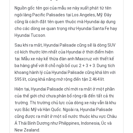
Nguồn gốc tên gọi của mẫu xe này xuất phát từ tên
ngôi làng Pacific Palisades tại Los Angeles, Mỹ. Đây
cũng là cách đặt tên quen thuộc mà Hyundai áp dụng
cho các dòng xe quan trọng như Hyundai Santa Fe hay
Hyundai Tucson.
Sau khi ra mắt, Hyundai Palisade cũng sẽ là dòng SUV
có kích thước lớn nhất của Hyundai ở thời điểm hiện
tại. Mẫu xe này kế thừa đàn anh Maxcruz với thiết kế
ba hàng ghế với 8 chỗ ngồi bố cục 2 + 3 + 3. Dung tích
khoang hành lý của Hyundai Palisade cũng khá lớn với
595 lít, cùng khả năng mở rộng đến tận 2.464 lít.
Hiện tại, Hyundai Palisade chỉ mới ra mắt ở một phần
của thế giới chứ chưa phân bổ rộng rãi đến tất cả thị
trường. Thị trường chủ lực của dòng xe này vẫn là khu
vực Bắc Mỹ và Hàn Quốc. Ngoài ra, Hyundai Palisade
cũng được ra mắt ở một số nước thuộc khu vực Châu
Á Thái Bình Dương như Philippines, Indonesia, Úc và
New Zealand.