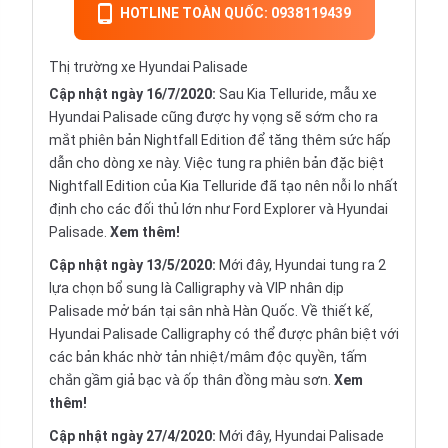
HOTLINE TOÀN QUỐC: 0938119439
Thị trường xe Hyundai Palisade
Cập nhật ngày 16/7/2020:
Sau Kia Telluride, mẫu xe
Hyundai Palisade cũng được hy vọng sẽ sớm cho ra
mắt phiên bản Nightfall Edition để tăng thêm sức hấp
dẫn cho dòng xe này. Việc tung ra phiên bản đặc biệt
Nightfall Edition của Kia Telluride đã tạo nên nỗi lo nhất
định cho các đối thủ lớn như Ford Explorer và Hyundai
Palisade.
Xem thêm!
Cập nhật ngày 13/5/2020:
Mới đây, Hyundai tung ra 2
lựa chọn bổ sung là Calligraphy và VIP nhân dịp
Palisade mở bán tại sân nhà Hàn Quốc. Về thiết kế,
Hyundai Palisade Calligraphy có thể được phân biệt với
các bản khác nhờ tản nhiệt/mâm độc quyền, tấm
chắn gầm giả bạc và ốp thân đồng màu sơn.
Xem
thêm!
Cập nhật ngày 27/4/2020:
Mới đây, Hyundai Palisade