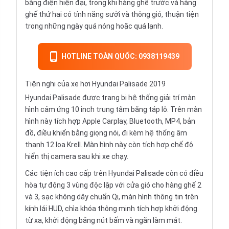
bằng điện hiện đại, trong khi hàng ghế trước và hàng
ghế thứ hai có tính năng sưởi và thông gió, thuận tiện
trong những ngày quá nóng hoặc quá lạnh.
HOTLINE TOÀN QUỐC: 0938119439
Tiện nghi của xe hơi Hyundai Palisade 2019
Hyundai Palisade được trang bị hệ thống giải trí màn
hình cảm ứng 10 inch trung tâm băng táp lô. Trên màn
hình này tích hợp Apple Carplay, Bluetooth, MP4, bản
đồ, điều khiển bằng giọng nói, đi kèm hệ thống âm
thanh 12 loa Krell. Màn hình này còn tích hợp chế độ
hiển thị camera sau khi xe chạy.
Các tiện ích cao cấp trên Hyundai Palisade còn có điều
hòa tự động 3 vùng độc lập với cửa gió cho hàng ghế 2
và 3, sạc không dây chuẩn Qi, màn hình thông tin trên
kính lái HUD, chìa khóa thông minh tích hợp khởi động
từ xa, khởi động bằng nút bấm và ngăn làm mát.