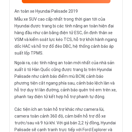
An toàn xe Hyundai Palisade 2019
Mẫu xe SUV cao cấp nhất trong thời gian tới của
Hyundai được trang bị các tính năng an toàn hiện đại
hàng đầu như cân bằng điện tử ESC, ổn định thân xe
VSM và kiểm soát lực kéo TCS, hỗ trợ khởi hành ngang
dốc HAC và hỗ trợ đổ đèo DBC, hệ thống cảnh báo áp
suất lốp TPMS.
Ngoài ra, các tính năng an toàn mới nhất của nhà sản
xuất ô tô Hàn Quốc cũng được trang bị trên Hyundai
Palisade như cảnh báo điểm mù BCW, cảnh báo
phương tiện cắt ngang phía sau, cảnh báo lệch làn và
hỗ trợ duy trì làn đường, cảnh báo quên trẻ em trên xe,
phanh tay điện tử kết hợp hỗ trợ phanh tự động.
Các tiện ích an toàn hỗ trợ khác như camera lùi,
camera toàn cảnh 360 độ, cảm biến hỗ trợ đỗ xe
trước/sau và 9 túi khí. Với giá bán 2,2 tỷ đồng, Hyundai
Palisade sẽ cạnh tranh trực tiếp với Ford Explorer và