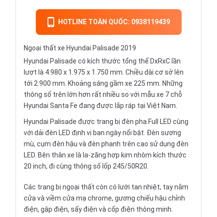
HOTLINE TOÀN QUỐC: 0938119439
Ngoại thất xe Hyundai Palisade 2019
Hyundai Palisade có kích thước tổng thể DxRxC lần
lượt là 4.980 x 1.975 x 1.750 mm. Chiều dài cơ sở lên
tới 2.900 mm. Khoảng sáng gầm xe 225 mm. Những
thông số trên lớn hơn rất nhiều so với mẫu xe 7 chỗ
Hyundai Santa Fe đang được lắp ráp tại Việt Nam.
Hyundai Palisade được trang bị đèn pha Full LED cùng
với dải đèn LED định vị ban ngày nổi bật. Đèn sương
mù, cụm đèn hậu và đèn phanh trên cao sử dụng đèn
LED. Bên thân xe là la-zăng hợp kim nhôm kích thước
20 inch, đi cùng thông số lốp 245/50R20.
Các trang bị ngoại thất còn có lưới tan nhiệt, tay nắm
cửa và viềm cửa mạ chrome, gương chiếu hậu chỉnh
điện, gập điện, sấy điện và cốp điện thông minh.