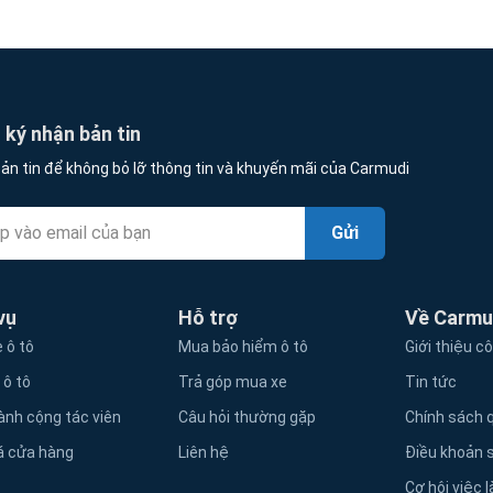
ký nhận bản tin
ản tin để không bỏ lỡ thông tin và khuyến mãi của Carmudi
Gửi
vụ
Hỗ trợ
Về Carmu
 ô tô
Mua bảo hiểm ô tô
Giới thiệu c
 ô tô
Trả góp mua xe
Tin tức
ành cộng tác viên
Câu hỏi thường gặp
Chính sách q
á cửa hàng
Liên hệ
Điều khoản 
Cơ hội việc 