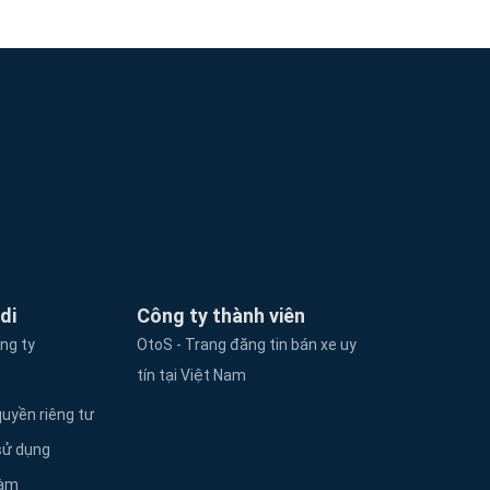
di
Công ty thành viên
ông ty
OtoS - Trang đăng tin bán xe uy
tín tại Việt Nam
uyền riêng tư
sử dụng
làm