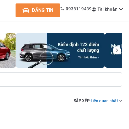
0938119439
Tài khoản
ĐĂNG TIN
SẮP XẾP:
Liên quan nhất