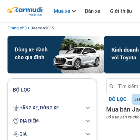
Mua xe
Bán xe
Giới thiệu
Trang chủ
Jaecoo
2015
BỘ LỌC
BỎ LỌC
Ja
HÃNG XE, DÒNG XE
Mua bán Ja
Có 0 tin bán xe ch
ĐỊA ĐIỂM
GIÁ