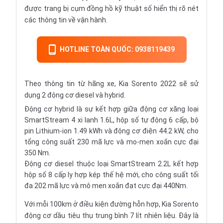
được trang bị cụm đồng hồ kỹ thuật số hiển thị rõ nét
các thông tin về vận hành.
HOTLINE TOÀN QUỐC: 0938119439
Theo thông tin từ hãng xe, Kia Sorento 2022 sẽ sử
dụng 2 động cơ diesel và hybrid.
Động cơ hybrid là sự kết hợp giữa động cơ xăng loại
SmartStream 4 xi lanh 1.6L, hộp số tự động 6 cấp, bộ
pin Lithium-ion 1.49 kWh và động cơ điện 44.2 kW, cho
tổng công suất 230 mã lực và mo-men xoắn cực đại
350 Nm.
Động cơ diesel thuộc loại SmartStream 2.2L kết hợp
hộp số 8 cấp ly hợp kép thế hệ mới, cho công suất tối
đa 202 mã lực và mô men xoắn đạt cực đại 440Nm.
Với mỗi 100km ở điều kiện đường hỗn hợp, Kia Sorento
động cơ dầu tiêu thụ trung bình 7 lít nhiên liệu. Đây là