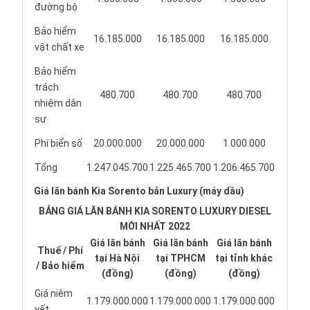
đường bộ
Bảo hiểm
16.185.000
16.185.000
16.185.000
vật chất xe
Bảo hiểm
trách
480.700
480.700
480.700
nhiệm dân
sự
Phí biển số
20.000.000
20.000.000
1.000.000
Tổng
1.247.045.700
1.225.465.700
1.206.465.700
Giá lăn bánh Kia Sorento bản Luxury (máy dầu)
BẢNG GIÁ LĂN BÁNH KIA SORENTO LUXURY DIESEL
MỚI NHẤT 2022
Giá lăn bánh
Giá lăn bánh
Giá lăn bánh
Thuế / Phí
tại Hà Nội
tại TPHCM
tại tỉnh khác
/ Bảo hiểm
(đồng)
(đồng)
(đồng)
Giá niêm
1.179.000.000
1.179.000.000
1.179.000.000
yết