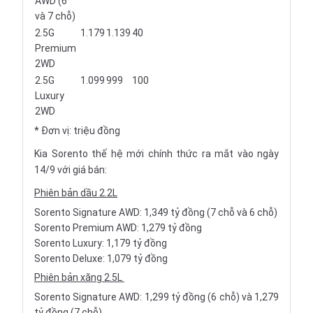
AWD (6
và 7 chỗ)
2.5G
1.179
1.139
40
Premium
2WD
2.5G
1.099
999
100
Luxury
2WD
* Đơn vị: triệu đồng
Kia Sorento thế hệ mới chính thức ra mắt vào ngày
14/9 với giá bán:
Phiên bản dầu 2.2L
Sorento Signature AWD: 1,349 tỷ đồng (7 chỗ và 6 chỗ)
Sorento Premium AWD: 1,279 tỷ đồng
Sorento Luxury: 1,179 tỷ đồng
Sorento Deluxe: 1,079 tỷ đồng
Phiên bản xăng 2.5L
Sorento Signature AWD: 1,299 tỷ đồng (6 chỗ) và 1,279
tỷ đồng (7 chỗ)