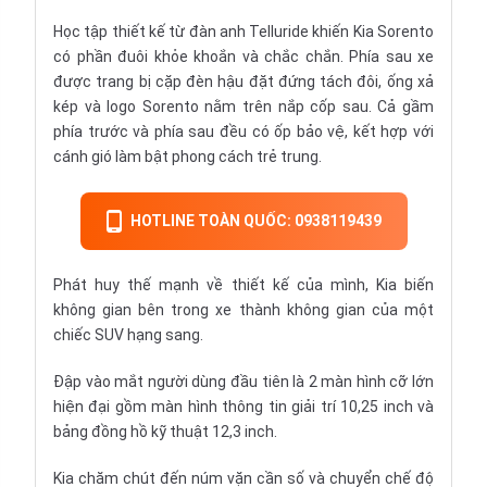
Học tập thiết kế từ đàn anh Telluride khiến Kia Sorento
có phần đuôi khỏe khoắn và chắc chắn. Phía sau xe
được trang bị cặp đèn hậu đặt đứng tách đôi, ống xả
kép và logo Sorento nằm trên nắp cốp sau. Cả gầm
phía trước và phía sau đều có ốp bảo vệ, kết hợp với
cánh gió làm bật phong cách trẻ trung.
HOTLINE TOÀN QUỐC: 0938119439
Phát huy thế mạnh về thiết kế của mình, Kia biến
không gian bên trong xe thành không gian của một
chiếc SUV hạng sang.
Đập vào mắt người dùng đầu tiên là 2 màn hình cỡ lớn
hiện đại gồm màn hình thông tin giải trí 10,25 inch và
bảng đồng hồ kỹ thuật 12,3 inch.
Kia chăm chút đến núm vặn cần số và chuyển chế độ