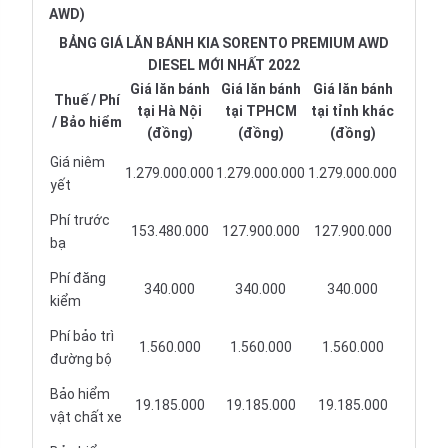
AWD)
BẢNG GIÁ LĂN BÁNH KIA SORENTO PREMIUM AWD
DIESEL MỚI NHẤT 2022
Giá lăn bánh
Giá lăn bánh
Giá lăn bánh
Thuế / Phí
tại Hà Nội
tại TPHCM
tại tỉnh khác
/ Bảo hiểm
(đồng)
(đồng)
(đồng)
Giá niêm
1.279.000.000
1.279.000.000
1.279.000.000
yết
Phí trước
153.480.000
127.900.000
127.900.000
bạ
Phí đăng
340.000
340.000
340.000
kiểm
Phí bảo trì
1.560.000
1.560.000
1.560.000
đường bộ
Bảo hiểm
19.185.000
19.185.000
19.185.000
vật chất xe