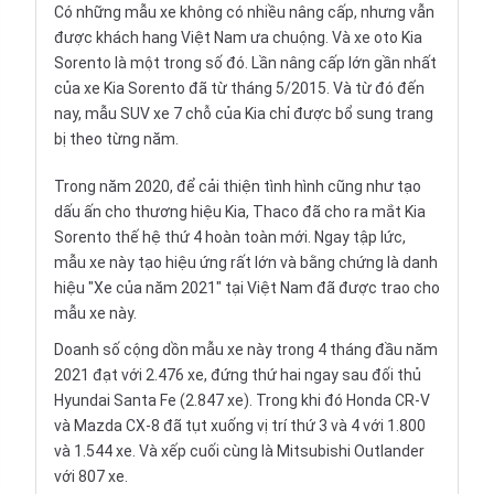
Có những mẫu xe không có nhiều nâng cấp, nhưng vẫn
được khách hang Việt Nam ưa chuộng. Và xe oto Kia
Sorento là một trong số đó. Lần nâng cấp lớn gần nhất
của xe Kia Sorento đã từ tháng 5/2015. Và từ đó đến
nay, mẫu SUV xe 7 chỗ của Kia chỉ được bổ sung trang
bị theo từng năm.
Trong năm 2020, để cải thiện tình hình cũng như tạo
dấu ấn cho thương hiệu Kia, Thaco đã cho ra mắt
Kia
Sorento
thế hệ thứ 4 hoàn toàn mới. Ngay tập lức,
mẫu xe này tạo hiệu ứng rất lớn và bằng chứng là danh
hiệu "Xe của năm 2021" tại Việt Nam đã được trao cho
mẫu xe này.
Doanh số cộng dồn mẫu xe này trong 4 tháng đầu năm
2021 đạt với 2.476 xe, đứng thứ hai ngay sau đối thủ
Hyundai Santa Fe (2.847 xe). Trong khi đó Honda CR-V
và Mazda CX-8 đã tụt xuống vị trí thứ 3 và 4 với 1.800
và 1.544 xe. Và xếp cuối cùng là Mitsubishi Outlander
với 807 xe.