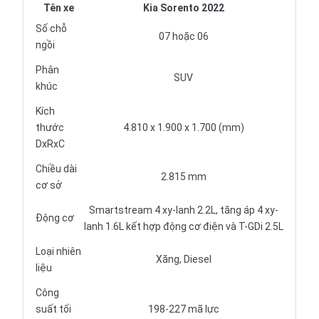
Tên xe
Kia Sorento 2022
Số chỗ
07 hoặc 06
ngồi
Phân
SUV
khúc
Kích
thước
4.810 x 1.900 x 1.700 (mm)
DxRxC
Chiều dài
2.815 mm
cơ sở
Smartstream 4 xy-lanh 2.2L, tăng áp 4 xy-
Động cơ
lanh 1.6L kết hợp động cơ điện và T-GDi 2.5L
Loại nhiên
Xăng, Diesel
liệu
Công
suất tối
198-227 mã lực