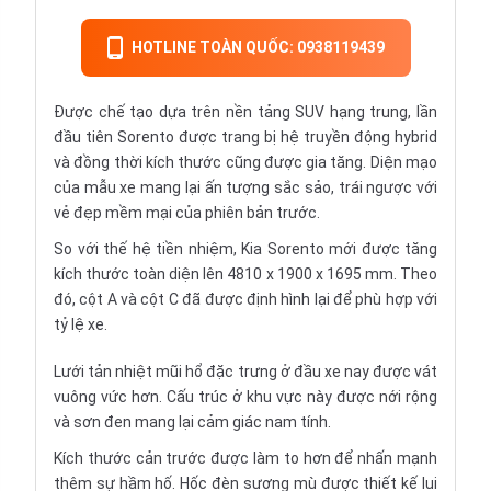
HOTLINE TOÀN QUỐC: 0938119439
Được chế tạo dựa trên nền tảng SUV hạng trung, lần
đầu tiên Sorento được trang bị hệ truyền động hybrid
và đồng thời kích thước cũng được gia tăng. Diện mạo
của mẫu xe mang lại ấn tượng sắc sảo, trái ngược với
vẻ đẹp mềm mại của phiên bản trước.
So với thế hệ tiền nhiệm, Kia Sorento mới được tăng
kích thước toàn diện lên 4810 x 1900 x 1695 mm. Theo
đó, cột A và cột C đã được định hình lại để phù hợp với
tỷ lệ xe.
Lưới tản nhiệt mũi hổ đặc trưng ở đầu xe nay được vát
vuông vức hơn. Cấu trúc ở khu vực này được nới rộng
và sơn đen mang lại cảm giác nam tính.
Kích thước cản trước được làm to hơn để nhấn mạnh
thêm sự hầm hố. Hốc đèn sương mù được thiết kế lui