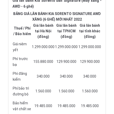
Giá lăn bánh Kia Sorento bản Signature (Máy xăng -
AWD - 6 ghế)
BẢNG GIÁ LĂN BÁNH KIA SORENTO SIGNATURE AWD
XĂNG (6 GHẾ) MỚI NHẤT 2022
Giá lăn bánh
Giá lăn bánh
Giá lăn bánh
Thuế / Phí
tại Hà Nội
tại TPHCM
tại tỉnh khác
/ Bảo hiểm
(đồng)
(đồng)
(đồng)
Giá niêm
1.299.000.000
1.299.000.000
1.299.000.000
yết
Phí trước
155.880.000
129.900.000
129.900.000
bạ
Phí đăng
340.000
340.000
340.000
kiểm
Phí bảo trì
1.560.000
1.560.000
1.560.000
đường bộ
Bảo hiểm
19.485.000
19.485.000
19.485.000
vật chất xe