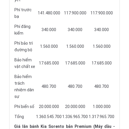
Phí trước
141.480.000
117.900.000
117.900.000
bạ
Phí đăng
340.000
340.000
340.000
kiểm
Phí bảo trì
1.560.000
1.560.000
1.560.000
đường bộ
Bảo hiểm
17.685.000
17.685.000
17.685.000
vật chất xe
Bảo hiểm
trách
480.700
480.700
480.700
nhiệm dân
sự
Phí biển số
20.000.000
20.000.000
1.000.000
Tổng
1.360.545.700
1.336.965.700
1.317.965.700
Giá lăn bánh Kia Sorento bản Premium (Máy dầu -