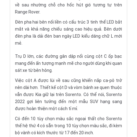
về sau nhường chỗ cho hốc hút gió tương tự trên
Range Rover.
Đèn pha hai bên nối liền có cấu trúc 3 tinh thể LED bắt
mắt và khả năng chiếu sáng cao hiệu quả. Bên dưới
đèn pha là dải đèn ban ngày LED kiểu dáng chữ L mới
mẻ.
Trụ D lớn, các đường gân dập nổi cùng cột C ốp bạc
mang đến ấn tượng mạnh mẽ cho người dùng khi quan
sát xe từ bên hông.
Việc cột A được lùi về sau cũng khiến nắp ca-pô trở
nên dài hơn. Thiết kế cột D và vòm bánh xe quen thuộc
vẫn được Kia giữ lại trên Sorento. Có thể nói, Sorento
2022 gợi liên tưởng đến một mẫu SUV hạng sang
được hoàn thiện một cách tỉ mỉ.
Có đến 10 tùy chọn màu sắc ngoại thất cho Sorento
thế hệ thứ 4 có sẵn trong 10 tùy chọn màu sắc, đi kèm
bộ vành có kích thước từ 17 đến 20 inch.