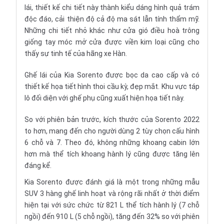
lái, thiết kế chi tiết này thành kiểu dáng hình quả trám
độc đáo, cải thiện độ cả độ ma sát lẫn tính thẩm mỹ.
Những chi tiết nhỏ khác như cửa gió điều hoà trông
giống tay móc mở cửa được viền kim loại cũng cho
thấy sự tinh tế của hãng xe Hàn.
Ghế lái của Kia Sorento được bọc da cao cấp và có
thiết kế họa tiết hình thoi cầu kỳ, đẹp mắt. Khu vực táp
lô đối diện với ghế phụ cũng xuất hiện họa tiết này.
So với phiên bản trước, kích thước của Sorento 2022
to hơn, mang đến cho người dùng 2 tùy chọn cấu hình
6 chỗ và 7. Theo đó, không những khoang cabin lớn
hơn mà thể tích khoang hành lý cũng được tăng lên
đáng kể.
Kia Sorento được đánh giá là một trong những mẫu
SUV 3 hàng ghế linh hoạt và rộng rãi nhất ở thời điểm
hiện tại với sức chức từ 821 L thể tích hành lý (7 chỗ
ngồi) đến 910 L (5 chỗ ngồi), tăng đến 32% so với phiên