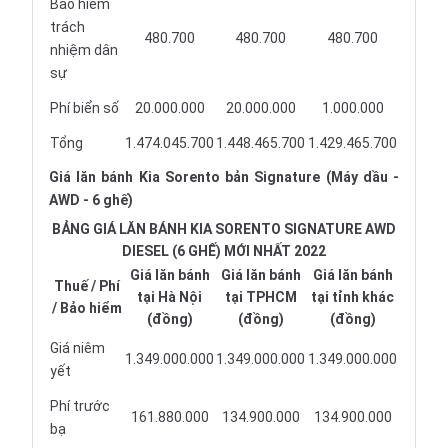
Bảo hiểm
trách
480.700
480.700
480.700
nhiệm dân
sự
Phí biển số
20.000.000
20.000.000
1.000.000
Tổng
1.474.045.700
1.448.465.700
1.429.465.700
Giá lăn bánh Kia Sorento bản Signature (Máy dầu -
AWD - 6 ghế)
BẢNG GIÁ LĂN BÁNH KIA SORENTO SIGNATURE AWD
DIESEL (6 GHẾ) MỚI NHẤT 2022
Giá lăn bánh
Giá lăn bánh
Giá lăn bánh
Thuế / Phí
tại Hà Nội
tại TPHCM
tại tỉnh khác
/ Bảo hiểm
(đồng)
(đồng)
(đồng)
Giá niêm
1.349.000.000
1.349.000.000
1.349.000.000
yết
Phí trước
161.880.000
134.900.000
134.900.000
bạ