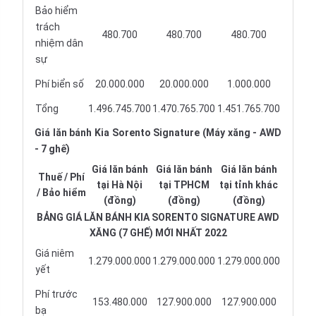
Bảo hiểm
trách
480.700
480.700
480.700
nhiệm dân
sự
Phí biển số
20.000.000
20.000.000
1.000.000
Tổng
1.496.745.700
1.470.765.700
1.451.765.700
Giá lăn bánh Kia Sorento Signature (Máy xăng - AWD
- 7 ghế)
Giá lăn bánh
Giá lăn bánh
Giá lăn bánh
Thuế / Phí
tại Hà Nội
tại TPHCM
tại tỉnh khác
/ Bảo hiểm
(đồng)
(đồng)
(đồng)
BẢNG GIÁ LĂN BÁNH KIA SORENTO SIGNATURE AWD
XĂNG (7 GHẾ) MỚI NHẤT 2022
Giá niêm
1.279.000.000
1.279.000.000
1.279.000.000
yết
Phí trước
153.480.000
127.900.000
127.900.000
bạ