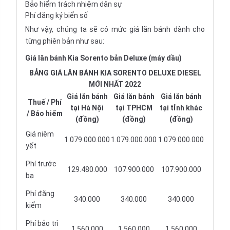
Bảo hiểm trách nhiệm dân sự
Phí đăng ký biển số
Như vậy, chúng ta sẽ có mức giá lăn bánh dành cho
từng phiên bản như sau:
Giá lăn bánh Kia Sorento bản Deluxe (máy dầu)
BẢNG GIÁ LĂN BÁNH KIA SORENTO DELUXE DIESEL
MỚI NHẤT 2022
Giá lăn bánh
Giá lăn bánh
Giá lăn bánh
Thuế / Phí
tại Hà Nội
tại TPHCM
tại tỉnh khác
/ Bảo hiểm
(đồng)
(đồng)
(đồng)
Giá niêm
1.079.000.000
1.079.000.000
1.079.000.000
yết
Phí trước
129.480.000
107.900.000
107.900.000
bạ
Phí đăng
340.000
340.000
340.000
kiểm
Phí bảo trì
1.560.000
1.560.000
1.560.000