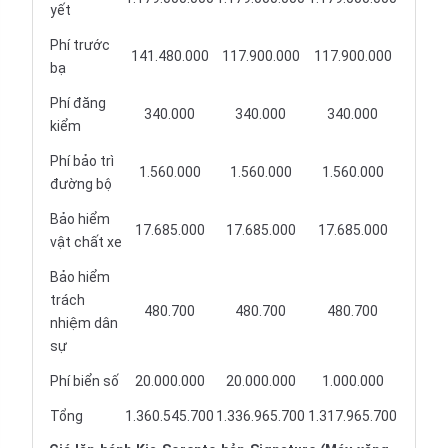
yết
Phí trước
141.480.000
117.900.000
117.900.000
bạ
Phí đăng
340.000
340.000
340.000
kiểm
Phí bảo trì
1.560.000
1.560.000
1.560.000
đường bộ
Bảo hiểm
17.685.000
17.685.000
17.685.000
vật chất xe
Bảo hiểm
trách
480.700
480.700
480.700
nhiệm dân
sự
Phí biển số
20.000.000
20.000.000
1.000.000
Tổng
1.360.545.700
1.336.965.700
1.317.965.700