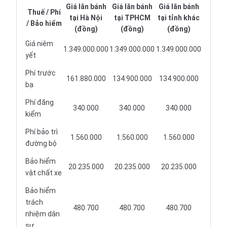
Giá lăn bánh
Giá lăn bánh
Giá lăn bánh
Thuế / Phí
tại Hà Nội
tại TPHCM
tại tỉnh khác
/ Bảo hiểm
(đồng)
(đồng)
(đồng)
Giá niêm
1.349.000.000
1.349.000.000
1.349.000.000
yết
Phí trước
161.880.000
134.900.000
134.900.000
bạ
Phí đăng
340.000
340.000
340.000
kiểm
Phí bảo trì
1.560.000
1.560.000
1.560.000
đường bộ
Bảo hiểm
20.235.000
20.235.000
20.235.000
vật chất xe
Bảo hiểm
trách
480.700
480.700
480.700
nhiệm dân
sự