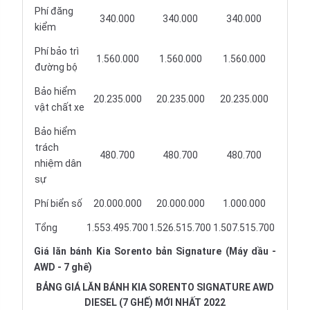
Phí đăng
340.000
340.000
340.000
kiểm
Phí bảo trì
1.560.000
1.560.000
1.560.000
đường bộ
Bảo hiểm
20.235.000
20.235.000
20.235.000
vật chất xe
Bảo hiểm
trách
480.700
480.700
480.700
nhiệm dân
sự
Phí biển số
20.000.000
20.000.000
1.000.000
Tổng
1.553.495.700
1.526.515.700
1.507.515.700
Giá lăn bánh Kia Sorento bản Signature (Máy dầu -
AWD - 7 ghế)
BẢNG GIÁ LĂN BÁNH KIA SORENTO SIGNATURE AWD
DIESEL (7 GHẾ) MỚI NHẤT 2022