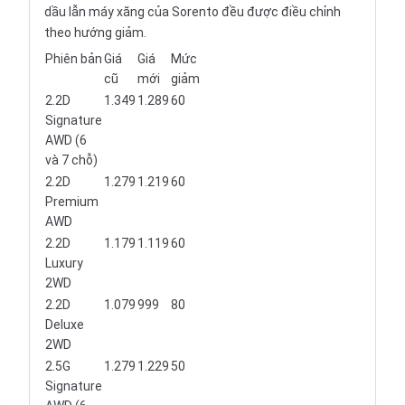
dầu lẫn máy xăng của Sorento đều được điều chỉnh
theo hướng giảm.
Phiên bản
Giá
Giá
Mức
cũ
mới
giảm
2.2D
1.349
1.289
60
Signature
AWD (6
và 7 chỗ)
2.2D
1.279
1.219
60
Premium
AWD
2.2D
1.179
1.119
60
Luxury
2WD
2.2D
1.079
999
80
Deluxe
2WD
2.5G
1.279
1.229
50
Signature