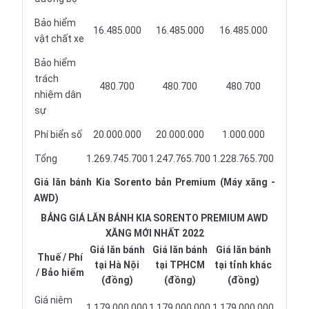
Bảo hiểm
16.485.000
16.485.000
16.485.000
vật chất xe
Bảo hiểm
trách
480.700
480.700
480.700
nhiệm dân
sự
Phí biển số
20.000.000
20.000.000
1.000.000
Tổng
1.269.745.700
1.247.765.700
1.228.765.700
Giá lăn bánh Kia Sorento bản Premium (Máy xăng -
AWD)
BẢNG GIÁ LĂN BÁNH KIA SORENTO PREMIUM AWD
XĂNG MỚI NHẤT 2022
Giá lăn bánh
Giá lăn bánh
Giá lăn bánh
Thuế / Phí
tại Hà Nội
tại TPHCM
tại tỉnh khác
/ Bảo hiểm
(đồng)
(đồng)
(đồng)
Giá niêm
1.179.000.000
1.179.000.000
1.179.000.000