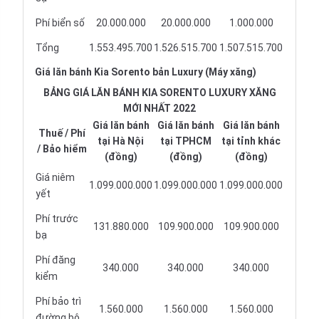
Phí biển số
20.000.000
20.000.000
1.000.000
Tổng
1.553.495.700
1.526.515.700
1.507.515.700
Giá lăn bánh Kia Sorento bản Luxury (Máy xăng)
BẢNG GIÁ LĂN BÁNH KIA SORENTO LUXURY XĂNG
MỚI NHẤT 2022
Giá lăn bánh
Giá lăn bánh
Giá lăn bánh
Thuế / Phí
tại Hà Nội
tại TPHCM
tại tỉnh khác
/ Bảo hiểm
(đồng)
(đồng)
(đồng)
Giá niêm
1.099.000.000
1.099.000.000
1.099.000.000
yết
Phí trước
131.880.000
109.900.000
109.900.000
bạ
Phí đăng
340.000
340.000
340.000
kiểm
Phí bảo trì
1.560.000
1.560.000
1.560.000
đường bộ