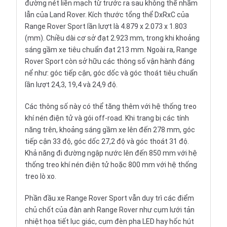
đường nét liền mạch từ trước ra sau không thể nhầm
lẫn của
Land Rover
. Kích thước tổng thể DxRxC của
Range Rover Sport lần lượt là 4.879 x 2.073 x 1.803
(mm). Chiều dài cơ sở đạt 2.923 mm, trong khi khoảng
sáng gầm xe tiêu chuẩn đạt 213 mm. Ngoài ra, Range
Rover Sport còn sở hữu các thông số vận hành đáng
nể như: góc tiếp cận, góc dốc và góc thoát tiêu chuẩn
lần lượt 24,3, 19,4 và 24,9 độ.
Các thông số này có thể tăng thêm với hệ thống treo
khí nén điện tử và gói off-road. Khi trang bị các tính
năng trên, khoảng sáng gầm xe lên đến 278 mm, góc
tiếp cận 33 độ, góc dốc 27,2 độ và góc thoát 31 độ.
Khả năng đi đường ngập nước lên đến 850 mm với hệ
thống treo khí nén điện tử hoặc 800 mm với hệ thống
treo lò xo.
Phần đầu xe Range Rover Sport vẫn duy trì các điểm
chủ chốt của đàn anh Range Rover như cụm lưới tản
nhiệt họa tiết lục giác, cụm đèn pha LED hay hốc hút