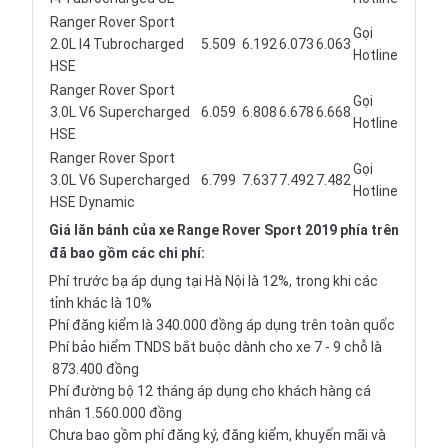
Ranger Rover Sport
Gọi
2.0L I4 Tubrocharged
5.509
6.192
6.073
6.063
Hotline
HSE
Ranger Rover Sport
Gọi
3.0L V6 Supercharged
6.059
6.808
6.678
6.668
Hotline
HSE
Ranger Rover Sport
Gọi
3.0L V6 Supercharged
6.799
7.637
7.492
7.482
Hotline
HSE Dynamic
Giá lăn bánh của xe Range Rover Sport 2019 phía trên
đã bao gồm các chi phí:
Phí trước bạ áp dụng tại Hà Nội là 12%, trong khi các
tỉnh khác là 10%
Phí đăng kiểm là 340.000 đồng áp dụng trên toàn quốc
Phí bảo hiểm TNDS bắt buộc dành cho xe 7 - 9 chỗ là
873.400 đồng
Phí đường bộ 12 tháng áp dụng cho khách hàng cá
nhân 1.560.000 đồng
Chưa bao gồm phí đăng ký, đăng kiểm, khuyến mãi và