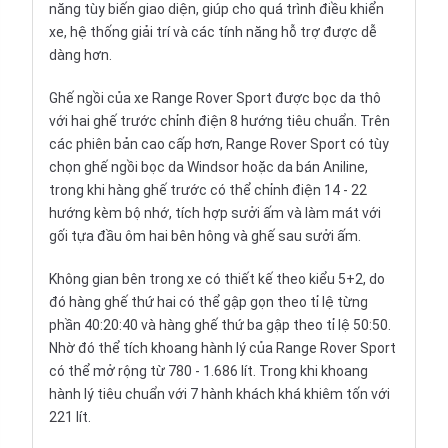
năng tùy biến giao diện, giúp cho quá trình điều khiển
xe, hệ thống giải trí và các tính năng hỗ trợ được dễ
dàng hơn.
Ghế ngồi của xe Range Rover Sport được bọc da thô
với hai ghế trước chỉnh điện 8 hướng tiêu chuẩn. Trên
các phiên bản cao cấp hơn, Range Rover Sport có tùy
chọn ghế ngồi bọc da Windsor hoặc da bán Aniline,
trong khi hàng ghế trước có thể chỉnh điện 14 - 22
hướng kèm bộ nhớ, tích hợp sưởi ấm và làm mát với
gối tựa đầu ôm hai bên hông và ghế sau sưởi ấm.
Không gian bên trong xe có thiết kế theo kiểu 5+2, do
đó hàng ghế thứ hai có thể gập gọn theo tỉ lệ từng
phần 40:20:40 và hàng ghế thứ ba gập theo tỉ lệ 50:50.
Nhờ đó thể tích khoang hành lý của Range Rover Sport
có thể mở rộng từ 780 - 1.686 lít. Trong khi khoang
hành lý tiêu chuẩn với 7 hành khách khá khiêm tốn với
221 lít.