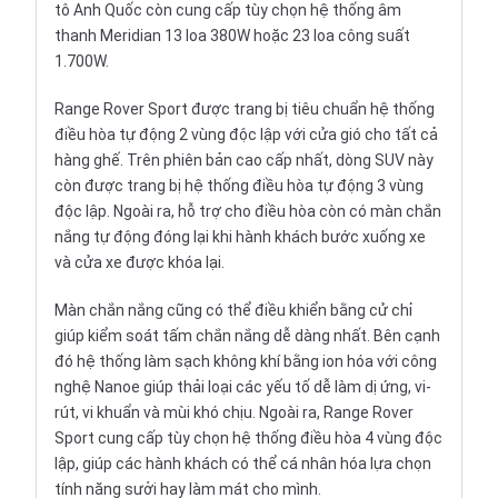
tô Anh Quốc còn cung cấp tùy chọn hệ thống âm
thanh Meridian 13 loa 380W hoặc 23 loa công suất
1.700W.
Range Rover Sport được trang bị tiêu chuẩn hệ thống
điều hòa tự động 2 vùng độc lập với cửa gió cho tất cả
hàng ghế. Trên phiên bản cao cấp nhất, dòng SUV này
còn được trang bị hệ thống điều hòa tự động 3 vùng
độc lập. Ngoài ra, hỗ trợ cho điều hòa còn có màn chắn
nắng tự động đóng lại khi hành khách bước xuống xe
và cửa xe được khóa lại.
Màn chắn nắng cũng có thể điều khiển bằng cử chỉ
giúp kiểm soát tấm chắn nắng dễ dàng nhất. Bên cạnh
đó hệ thống làm sạch không khí bằng ion hóa với công
nghệ Nanoe giúp thải loại các yếu tố dễ làm dị ứng, vi-
rút, vi khuẩn và mùi khó chịu. Ngoài ra, Range Rover
Sport cung cấp tùy chọn hệ thống điều hòa 4 vùng độc
lập, giúp các hành khách có thể cá nhân hóa lựa chọn
tính năng sưởi hay làm mát cho mình.