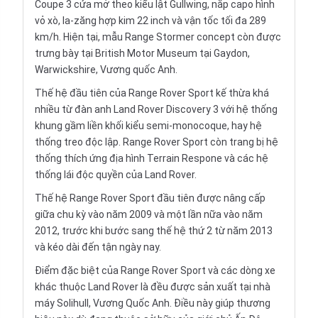
Coupe 3 cửa mở theo kiểu lật Gullwing, nắp capo hình
vỏ xò, la-zăng hợp kim 22 inch và vận tốc tối đa 289
km/h. Hiện tại, mẫu Range Stormer concept còn được
trưng bày tại British Motor Museum tại Gaydon,
Warwickshire, Vương quốc Anh.
Thế hệ đầu tiên của Range Rover Sport kế thừa khá
nhiều từ đàn anh Land Rover Discovery 3 với hệ thống
khung gầm liền khối kiểu semi-monocoque, hay hệ
thống treo độc lập. Range Rover Sport còn trang bị hệ
thống thích ứng địa hình Terrain Respone và các hệ
thống lái độc quyền của Land Rover.
Thế hệ Range Rover Sport đầu tiên được nâng cấp
giữa chu kỳ vào năm 2009 và một lần nữa vào năm
2012, trước khi bước sang thế hệ thứ 2 từ năm 2013
và kéo dài đến tận ngày nay.
Điểm đặc biệt của Range Rover Sport và các dòng xe
khác thuộc Land Rover là đều được sản xuất tại nhà
máy Solihull, Vương Quốc Anh. Điều này giúp thương