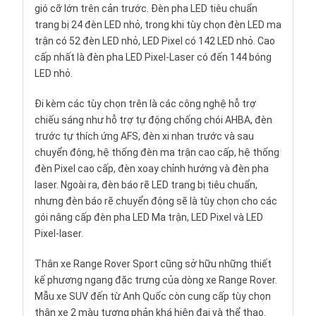
gió cỡ lớn trên cản trước. Đèn pha LED tiêu chuẩn
trang bị 24 đèn LED nhỏ, trong khi tùy chọn đèn LED ma
trận có 52 đèn LED nhỏ, LED Pixel có 142 LED nhỏ. Cao
cấp nhất là đèn pha LED Pixel-Laser có đến 144 bóng
LED nhỏ.
Đi kèm các tùy chọn trên là các công nghệ hỗ trợ
chiếu sáng như hỗ trợ tự động chống chói AHBA, đèn
trước tự thích ứng AFS, đèn xi nhan trước và sau
chuyển động, hệ thống đèn ma trận cao cấp, hệ thống
đèn Pixel cao cấp, đèn xoay chỉnh hướng và đèn pha
laser. Ngoài ra, đèn báo rẽ LED trang bị tiêu chuẩn,
nhưng đèn báo rẽ chuyển động sẽ là tùy chọn cho các
gói nâng cấp đèn pha LED Ma trận, LED Pixel và LED
Pixel-laser.
Thân xe Range Rover Sport cũng sở hữu những thiết
kế phương ngang đặc trưng của dòng xe Range Rover.
Mẫu xe SUV đến từ Anh Quốc còn cung cấp tùy chọn
thân xe 2 màu tương phản khá hiện đại và thể thao.