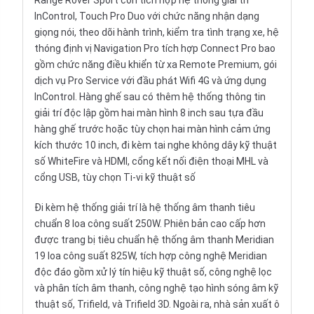
Range Rover Sport còn tích hợp hệ thống giải trí
InControl, Touch Pro Duo với chức năng nhận dạng
giọng nói, theo dõi hành trình, kiểm tra tình trạng xe, hệ
thóng định vị Navigation Pro tích hợp Connect Pro bao
gồm chức năng điều khiển từ xa Remote Premium, gói
dịch vụ Pro Service với đầu phát Wifi 4G và ứng dụng
InControl. Hàng ghế sau có thêm hệ thống thông tin
giải trí độc lập gồm hai màn hình 8 inch sau tựa đầu
hàng ghế trước hoặc tùy chọn hai màn hình cảm ứng
kích thước 10 inch, đi kèm tai nghe không dây kỹ thuật
số WhiteFire và HDMI, cổng kết nối điện thoại MHL và
cổng USB, tùy chọn Ti-vi kỹ thuật số
Đi kèm hệ thống giải trí là hệ thống âm thanh tiêu
chuẩn 8 loa công suất 250W. Phiên bản cao cấp hơn
được trang bị tiêu chuẩn hệ thống âm thanh Meridian
19 loa công suất 825W, tích hợp công nghệ Meridian
độc đáo gồm xử lý tín hiệu kỹ thuật số, công nghệ lọc
và phân tích âm thanh, công nghệ tạo hình sóng âm kỹ
thuật số, Trifield, và Trifield 3D. Ngoài ra, nhà sản xuất ô