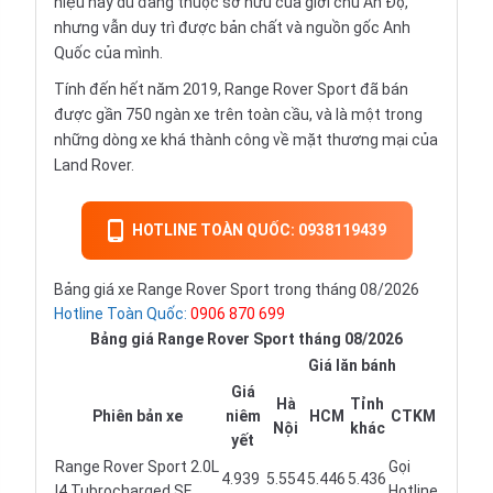
hiệu này dù đang thuộc sở hữu của giới chủ Ấn Độ,
nhưng vẫn duy trì được bản chất và nguồn gốc Anh
Quốc của mình.
Tính đến hết năm 2019, Range Rover Sport đã bán
được gần 750 ngàn xe trên toàn cầu, và là một trong
những dòng xe khá thành công về mặt thương mại của
Land Rover.
HOTLINE TOÀN QUỐC: 0938119439
Bảng giá xe Range Rover Sport trong tháng 08/2026
Hotline Toàn Quốc:
0906 870 699
Bảng giá Range Rover Sport tháng 08/2026
Giá lăn bánh
Giá
Hà
Tỉnh
Phiên bản xe
niêm
HCM
CTKM
Nội
khác
yết
Range Rover Sport 2.0L
Gọi
4.939
5.554
5.446
5.436
I4 Tubrocharged SE
Hotline