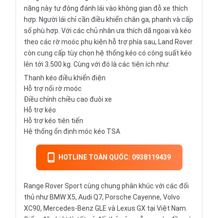
năng này tự động đánh lái vào không gian đỗ xe thích
hợp. Người lái chỉ cần điều khiển chân ga, phanh và cấp
số phù hợp. Với các chủ nhân ưa thích dã ngoại và kéo
theo các rờ moóc phụ kiện hỗ trợ phía sau, Land Rover
còn cung cấp tùy chọn hệ thống kéo có công suất kéo
lên tới 3.500 kg. Cùng với đó là các tiện ích như:
Thanh kéo điều khiển điện
Hỗ trợ nối rờ moóc
Điều chỉnh chiều cao đuôi xe
Hỗ trợ kéo
Hỗ trợ kéo tiên tiến
Hệ thống ổn định móc kéo TSA
HOTLINE TOÀN QUỐC: 0938119439
Range Rover Sport cùng chung phân khúc với các đối
thủ như BMW X5, Audi Q7, Porsche Cayenne, Volvo
XC90, Mercedes-Benz GLE và Lexus GX tại Việt Nam.