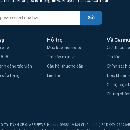
ản tin để không bỏ lỡ thông tin và khuyến mãi của Carmudi
Gửi
vụ
Hỗ trợ
Về Carmu
 ô tô
Mua bảo hiểm ô tô
Giới thiệu c
 ô tô
Trả góp mua xe
Tin tức
ành cộng tác viên
Câu hỏi thường gặp
Chính sách q
á cửa hàng
Liên hệ
Điều khoản 
Cơ hội việc 
Chứng nhận
G TY TNHH XE CLASSIFIEDS. Hotline: 0938119439 (Toàn quốc) Số ĐKKD: 031264