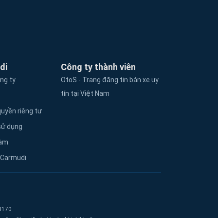
di
Công ty thành viên
ông ty
OtoS - Trang đăng tin bán xe uy
tín tại Việt Nam
uyền riêng tư
sử dụng
làm
 Carmudi
8170