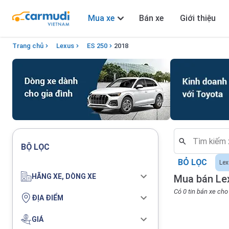
Mua xe
Bán xe
Giới thiệu
Trang chủ
Lexus
ES 250
2018
BỘ LỌC
BỎ LỌC
Le
HÃNG XE, DÒNG XE
Mua bán Le
Có 0 tin bán xe ch
ĐỊA ĐIỂM
GIÁ