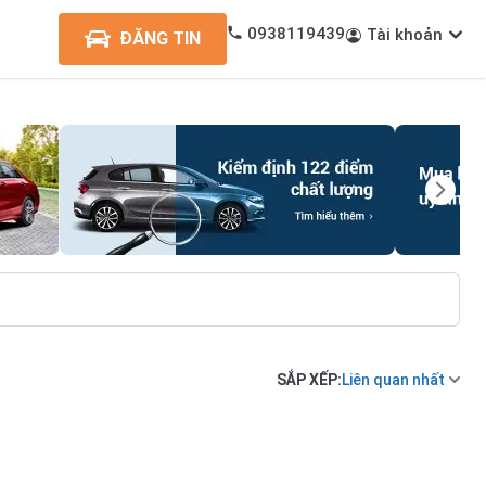
0938119439
Tài khoản
ĐĂNG TIN
SẮP XẾP:
Liên quan nhất