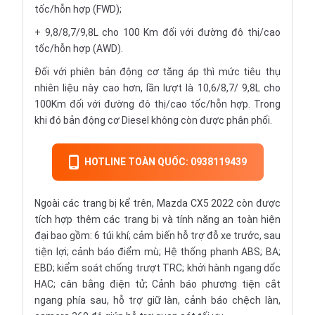
tốc/hỗn hợp (FWD);
+ 9,8/8,7/9,8L cho 100 Km đối với đường đô thị/cao
tốc/hỗn hợp (AWD).
Đối với phiên bản động cơ tăng áp thì mức tiêu thụ
nhiên liệu này cao hơn, lần lượt là 10,6/8,7/ 9,8L cho
100Km đối với đường đô thị/cao tốc/hỗn hợp. Trong
khi đó bản động cơ Diesel không còn được phân phối.
HOTLINE TOÀN QUỐC: 0938119439
Ngoài các trang bị kể trên, Mazda CX5 2022 còn được
tích hợp thêm các trang bị và tính năng an toàn hiện
đại bao gồm: 6 túi khí; cảm biến hỗ trợ đỗ xe trước, sau
tiện lợi; cảnh báo điểm mù; Hệ thống phanh ABS; BA;
EBD; kiểm soát chống trượt TRC; khởi hành ngang dốc
HAC; cân bằng điện tử; Cảnh báo phương tiện cắt
ngang phía sau, hỗ trợ giữ làn, cảnh báo chệch làn,