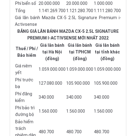
Phí biển số
20.000.000
20.000.000
1.000.000
Tổng
1.141.269.700
1.121.280.700
1.111.280.700
Giá lăn bánh Mazda CX-5 2.5L Signature Premium i-
Activsense
BẢNG GIÁ LĂN BÁNH MAZDA CX-5 2.5L SIGNATURE
PREMIUM I-ACTIVSENSE MỚI NHẤT 2022
Giá lăn bánh
Giá lăn bánh
Giá lăn bánh
Thuế / Phí /
tại Hà Nội
tại TPHCM
tại tỉnh khác
Bảo hiểm
(đồng)
(đồng)
(đồng)
Giá niêm
1.059.000.000
1.059.000.000
1.059.000.000
yết
Phí trước
127.080.000
105.900.000
105.900.000
bạ
Phí đăng
340.000
340.000
340.000
kiểm
Phí bảo trì
1.560.000
1.560.000
1.560.000
đường bộ
Bảo hiểm
trách
480.700
480.700
480.700
nhiệm dân