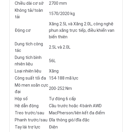
Chiều dài cơ sở
2700 mm
Không tải/toàn
1570/2020 kg
tải
Xăng 2.5L và Xăng 2.0L, công nghệ
Động cơ
phun xăng trực tiếp, điều khiển van
biến thiên
Dung tích công
2.5L và 2.0L
tác
Dung tích bình
56L
nhiên liệu
Loại nhiên liệu
Xăng
Công suất tối đa
154-188 mã lực
Mô men xoắn cực
200-252 Nm
đại
Hộp số
Tự động 6 cấp
Hệ dẫn động
Cầu trước hoặc 4 bánh AWD
Treo trước/sau
MacPherson/liên kết đa điểm
Phanh trước/sau
Đĩa thông gió/đĩa đặc
Tay lái trợ lực
Điện