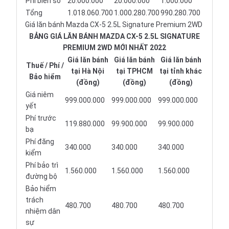
Phí biển số
20.000.000
20.000.000
1.000.000
Tổng
1.018.060.700
1.000.280.700
990.280.700
Giá lăn bánh Mazda CX-5 2.5L Signature Premium 2WD
BẢNG GIÁ LĂN BÁNH MAZDA CX-5 2.5L SIGNATURE
PREMIUM 2WD MỚI NHẤT 2022
Giá lăn bánh
Giá lăn bánh
Giá lăn bánh
Thuế / Phí /
tại Hà Nội
tại TPHCM
tại tỉnh khác
Bảo hiểm
(đồng)
(đồng)
(đồng)
Giá niêm
999.000.000
999.000.000
999.000.000
yết
Phí trước
119.880.000
99.900.000
99.900.000
bạ
Phí đăng
340.000
340.000
340.000
kiểm
Phí bảo trì
1.560.000
1.560.000
1.560.000
đường bộ
Bảo hiểm
trách
480.700
480.700
480.700
nhiệm dân
sự