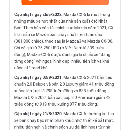
Cập nhật ngày 26/5/2022:
Mazda CX-5 là một trong
những mẫu xe hot nhất của nhà sản xuất ôtô Nhật
Bản. Theo báo cáo tài chính của Mazda năm 2021, CX-
5 là mẫu xe Mazda bán chạy nhất trên toàn cầu
(381.800 chiếc), theo sau là Mazda3 và Mazda CX-30.
Chỉ có giá từ 26.250 USD (ở Việt Nam là 839 triệu
đồng), Madza-CX-5 được đánh giá là chiếc xe "đáng
từng đồng" với ngoại hình đẹp, nhiều tiện ích và khả
năng off-road khá.
Cập nhật ngày 03/9/2021:
Mazda CX-5 2021 bản tiêu
chuẩn 2.0 Deluxe và bản 2.0 Luxury giảm 41 triệu đồng
xuống lần lượt là 798 triệu đồng và 838 triệu đồng.
Mazda CX-5 2021 bản cao cấp 2.0 Premium giảm 42
triệu đồng từ 919 triệu xuống 877 triệu đồng.
Cập nhật ngày 21/8/2020:
Mazda CX-5 thường lọt top
xe bán chạy bậc nhất phân khúc nhờ thiết kế bắt mắt,
nhiều tiện nghi và chính sách ưu đãi linh hoạt từ nhà