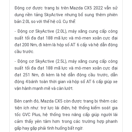
Động cơ được trang bị trên Mazda CX5 2022 vẫn sử
dụng nền tảng SkyActive nhưng bổ sung thêm phiên
bản 2.0L so với thế hệ cũ. Cụ thể:
- Động cơ SkyActive (2.0L), máy xăng cung cấp công
suất tối đa đạt 188 mã lực và mô-men xoắn cực đại
đạt 200 Nm, đi kèm là hộp số AT 6 cấp và hệ dẫn động
cầu trước.
- Động cơ SkyActive (2.5L), máy xăng cung cấp công
suất tối đa đạt 188 mã lực và mô-men xoắn cực đại
đạt 251 Nm, đi kèm là hệ dẫn động cầu trước, dẫn
động 4 bánh toàn thời gian và hộp số AT 6 cấp giúp xe
vận hành mạnh mẽ và càn lướt.
Bên cạnh đó, Mazda CX5 còn được trang bị thêm các
tiện ích như: trợ lực lái điện, hệ thống kiểm soát gia
tốc GVC Plus, hệ thống treo nâng cấp giúp người lái
cảm thấy yên tâm hơn trong các trường hợp phanh
gấp hay gặp phải tình huống bất ngờ.