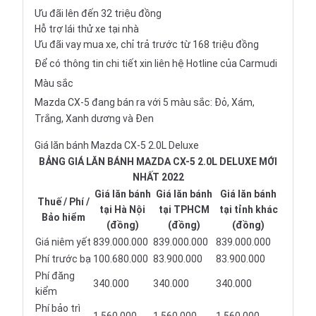
Ưu đãi lên đến 32 triệu đồng
Hỗ trợ lái thử xe tại nhà
Ưu đãi vay mua xe, chỉ trả trước từ 168 triệu đồng
Để có thông tin chi tiết xin liên hệ Hotline của Carmudi
Màu sắc
Mazda CX-5
đang bán ra với 5 màu sắc: Đỏ, Xám,
Trắng, Xanh dương và Đen
Giá lăn bánh Mazda CX-5 2.0L Deluxe
BẢNG GIÁ LĂN BÁNH MAZDA CX-5 2.0L DELUXE MỚI
NHẤT 2022
Giá lăn bánh
Giá lăn bánh
Giá lăn bánh
Thuế / Phí /
tại Hà Nội
tại TPHCM
tại tỉnh khác
Bảo hiểm
(đồng)
(đồng)
(đồng)
Giá niêm yết
839.000.000
839.000.000
839.000.000
Phí trước bạ
100.680.000
83.900.000
83.900.000
Phí đăng
340.000
340.000
340.000
kiểm
Phí bảo trì