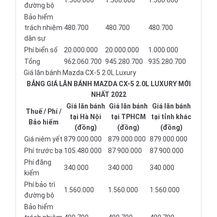
1.560.000
1.560.000
1.560.000
đường bộ
Bảo hiểm
trách nhiệm
480.700
480.700
480.700
dân sự
Phí biển số
20.000.000
20.000.000
1.000.000
Tổng
962.060.700
945.280.700
935.280.700
Giá lăn bánh Mazda CX-5 2.0L Luxury
BẢNG GIÁ LĂN BÁNH MAZDA CX-5 2.0L LUXURY MỚI
NHẤT 2022
Giá lăn bánh
Giá lăn bánh
Giá lăn bánh
Thuế / Phí /
tại Hà Nội
tại TPHCM
tại tỉnh khác
Bảo hiểm
(đồng)
(đồng)
(đồng)
Giá niêm yết
879.000.000
879.000.000
879.000.000
Phí trước bạ
105.480.000
87.900.000
87.900.000
Phí đăng
340.000
340.000
340.000
kiểm
Phí bảo trì
1.560.000
1.560.000
1.560.000
đường bộ
Bảo hiểm