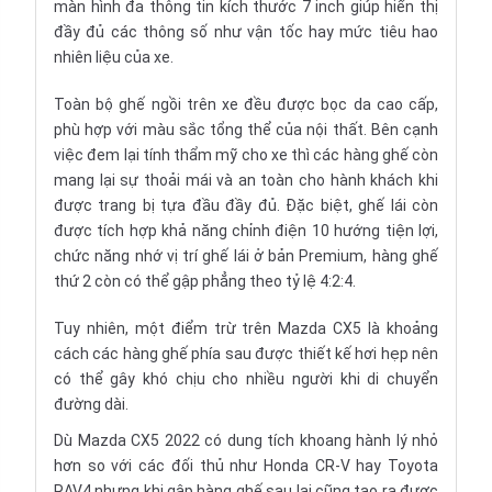
màn hình đa thông tin kích thước 7 inch giúp hiển thị
đầy đủ các thông số như vận tốc hay mức tiêu hao
nhiên liệu của xe.
Toàn bộ ghế ngồi trên xe đều được bọc da cao cấp,
phù hợp với màu sắc tổng thể của nội thất. Bên cạnh
việc đem lại tính thẩm mỹ cho xe thì các hàng ghế còn
mang lại sự thoải mái và an toàn cho hành khách khi
được trang bị tựa đầu đầy đủ. Đặc biệt, ghế lái còn
được tích hợp khả năng chỉnh điện 10 hướng tiện lợi,
chức năng nhớ vị trí ghế lái ở bản Premium, hàng ghế
thứ 2 còn có thể gập phẳng theo tỷ lệ 4:2:4.
Tuy nhiên, một điểm trừ trên Mazda CX5 là khoảng
cách các hàng ghế phía sau được thiết kế hơi hẹp nên
có thể gây khó chịu cho nhiều người khi di chuyển
đường dài.
Dù Mazda CX5 2022 có dung tích khoang hành lý nhỏ
hơn so với các đối thủ như Honda CR-V hay Toyota
RAV4 nhưng khi gập hàng ghế sau lại cũng tạo ra được