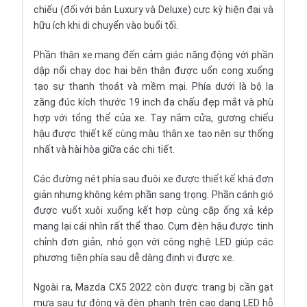
chiếu (đối với bản Luxury và Deluxe) cực kỳ hiện đại và
hữu ích khi di chuyển vào buổi tối.
Phần thân xe mang đến cảm giác năng động với phần
dập nổi chạy dọc hai bên thân được uốn cong xuống
tạo sự thanh thoát và mềm mại. Phía dưới là bộ la
zăng đúc kích thước 19 inch đa chấu đẹp mắt và phù
hợp với tổng thể của xe. Tay nắm cửa, gương chiếu
hậu được thiết kế cùng màu thân xe tạo nên sự thống
nhất và hài hòa giữa các chi tiết.
Các đường nét phía sau đuôi xe được thiết kế khá đơn
giản nhưng không kém phần sang trọng. Phần cánh gió
được vuốt xuôi xuống kết hợp cùng cặp ống xả kép
mang lại cái nhìn rất thể thao. Cụm đèn hậu được tinh
chỉnh đơn giản, nhỏ gọn với công nghệ LED giúp các
phương tiện phía sau dễ dàng định vị được xe.
Ngoài ra, Mazda CX5 2022 còn được trang bị cần gạt
mưa sau tự động và đèn phanh trên cao dạng LED hỗ