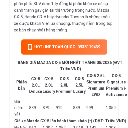
phân phối. SUV dưới 1 tỷ đồng là phân khúc xe có sự
cạnh tranh gay gắt tại thị trường trong nước. Mazda
CX-5, Honda CR-V hay Hyundai Tucson là những mẫu
xe được khách Việt ưa chuộng, thường nằm trong top
xe bán chạy nhất hàng tháng.
HOTLINE TOÀN QUỐC: 0938119439
BẢNG GIÁ MAZDA CX-5 MỚI NHẤT THÁNG 08/2026 (ĐVT:
Triệu VNĐ)
CX-5 2.5L
CX-5
CX-5
CX-5
CX-5
CX-5
Phiên
Signature
Signature
2.0L
2.0L
2.0L
2.5L
bản
Premium
Premium i-
Deluxe
Luxury
Premium
Luxury
2WD
Activsense
Giá
niêm
839
879
919
889
999
1.059
yết
Giá xe Mazda CX-5 lăn bánh tham khảo (*) (ĐVT: Triệu VNĐ)
Hà Nội
962
1.007
1.052
1.018
1.141
1.208