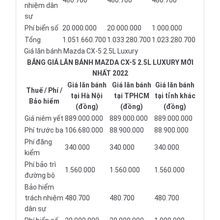
480.700
480.700
480.700
nhiệm dân
sự
Phí biển số
20.000.000
20.000.000
1.000.000
Tổng
1.051.660.700
1.033.280.700
1.023.280.700
Giá lăn bánh Mazda CX-5 2.5L Luxury
BẢNG GIÁ LĂN BÁNH MAZDA CX-5 2.5L LUXURY MỚI
NHẤT 2022
Giá lăn bánh
Giá lăn bánh
Giá lăn bánh
Thuế / Phí /
tại Hà Nội
tại TPHCM
tại tỉnh khác
Bảo hiểm
(đồng)
(đồng)
(đồng)
Giá niêm yết
889.000.000
889.000.000
889.000.000
Phí trước bạ
106.680.000
88.900.000
88.900.000
Phí đăng
340.000
340.000
340.000
kiểm
Phí bảo trì
1.560.000
1.560.000
1.560.000
đường bộ
Bảo hiểm
trách nhiệm
480.700
480.700
480.700
dân sự