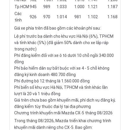
Tp.HCM
945
989
1.033
1.000
1.121
1.187
Các
926
970
1.014
981
1.102
1.168
tỉnh
Giá xe phía trên đã bao gồm các khoản phí sau:
Lệ phí trước bạ dành cho khu vực Hà Nội (6%), TPHCM
và tỉnh khác (5%) (đã giảm 50% dành cho xe lắp ráp
trong nước)
Phí đăng kiểm đối với xe ô tô dưới 10 chỗ ngồi 340.000
đồng
Phí bảo hiểm dân sự bắt buộc với xe 4 - 5 chỗ không
đăng ký kinh doanh 480.700 đồng
Phí đường bộ 12 tháng là 1.560.000 đồng
Phí biển số khu vực Hà Nội, TPHCM và tỉnh khác lần
lượt là 20 và 1 triệu đồng
Giá trên chưa bao gồm khuyến mãi, phí dịch vụ đăng ký,
đăng kiểm tùy thuộc đại lý tại địa phương
Chương trình khuyến mãi Mazda CX-5 tháng 08/2026
Trong tháng 08/2026, Mazda triển khai chương trình
khuyến mãi dành riêng cho CX-5. Bao gồm: