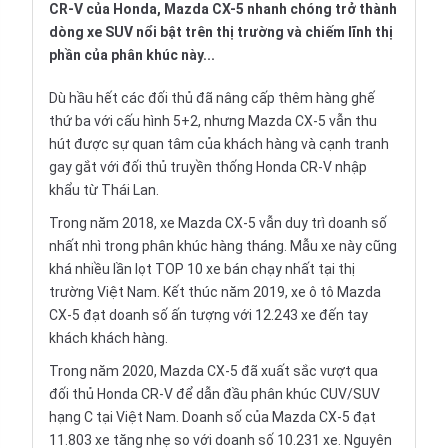
CR-V của Honda, Mazda CX-5 nhanh chóng trở thành
dòng xe SUV nổi bật trên thị trường và chiếm lĩnh thị
phần của phân khúc này...
Dù hầu hết các đối thủ đã nâng cấp thêm hàng ghế
thứ ba với cấu hình 5+2, nhưng Mazda CX-5 vẫn thu
hút được sự quan tâm của khách hàng và cạnh tranh
gay gắt với đối thủ truyền thống Honda CR-V nhập
khẩu từ Thái Lan.
Trong năm 2018, xe Mazda CX-5 vẫn duy trì doanh số
nhất nhì trong phân khúc hàng tháng. Mẫu xe này cũng
khá nhiều lần lọt TOP 10 xe bán chạy nhất tại thị
trường Việt Nam. Kết thúc năm 2019, xe ô tô Mazda
CX-5 đạt doanh số ấn tượng với 12.243 xe đến tay
khách khách hàng.
Trong năm 2020,
Mazda
CX-5 đã xuất sắc vượt qua
đối thủ Honda CR-V để dẫn đầu phân khúc CUV/SUV
hạng C tại Việt Nam. Doanh số của Mazda CX-5 đạt
11.803 xe tăng nhẹ so với doanh số 10.231 xe. Nguyên