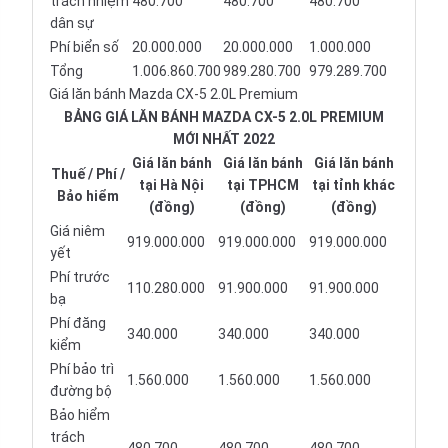
trách nhiệm
480.700
480.700
480.700
dân sự
Phí biển số
20.000.000
20.000.000
1.000.000
Tổng
1.006.860.700
989.280.700
979.289.700
Giá lăn bánh Mazda CX-5 2.0L Premium
BẢNG GIÁ LĂN BÁNH MAZDA CX-5 2.0L PREMIUM
MỚI NHẤT 2022
Giá lăn bánh
Giá lăn bánh
Giá lăn bánh
Thuế / Phí /
tại Hà Nội
tại TPHCM
tại tỉnh khác
Bảo hiểm
(đồng)
(đồng)
(đồng)
Giá niêm
919.000.000
919.000.000
919.000.000
yết
Phí trước
110.280.000
91.900.000
91.900.000
bạ
Phí đăng
340.000
340.000
340.000
kiểm
Phí bảo trì
1.560.000
1.560.000
1.560.000
đường bộ
Bảo hiểm
trách