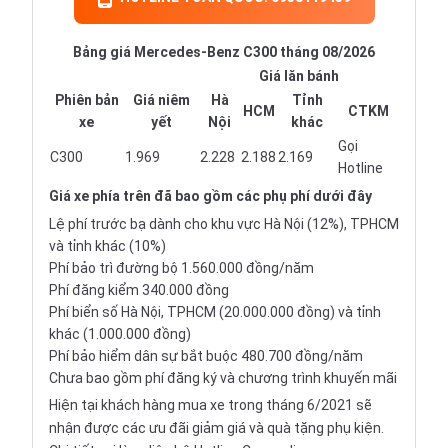
Bảng giá Mercedes-Benz C300 tháng 08/2026
Giá lăn bánh
Phiên bản
Giá niêm
Hà
Tỉnh
HCM
CTKM
xe
yết
Nội
khác
Gọi
C300
1.969
2.228
2.188
2.169
Hotline
Giá xe
phía trên đã bao gồm các phụ phí dưới đây
Lệ phí trước bạ dành cho khu vực Hà Nội (12%), TPHCM
và tỉnh khác (10%)
Phí bảo trì đường bộ 1.560.000 đồng/năm
Phí đăng kiểm 340.000 đồng
Phí biển số Hà Nội, TPHCM (20.000.000 đồng) và tỉnh
khác (1.000.000 đồng)
Phí bảo hiểm dân sự bắt buộc 480.700 đồng/năm
Chưa bao gồm phí đăng ký và chương trình khuyến mãi
Hiện tại khách hàng mua xe trong tháng 6/2021 sẽ
nhận được các ưu đãi giảm giá và quà tặng phụ kiện.