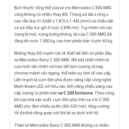
Kích thước tổng thể của xe oto Mercedes C 300 AMG
cũng không có nhiều thay đổi. Thông số dài x rộng x
cao vẫn duy trì 4.686 x 1.810 x 1.442 (mm) và chiều dài
cơ sở tiếp tục giữ ở mức 2.840 mm. Tuy nhiên với các
trang bị mới, trọng lượng không tải của C 300 AMG đã
tăng lên mức 1.580 kg, cao hơn phiên bản trước 60 kg.
Những thay đổi mạnh mẽ về thiết kế đến từ phần đầu
xe Mercedes-Benz C 300 AMG. Nổi bật nhất chính là
cụm lưới tản nhiệt với họa tiết kim cương và nẹp
chrome mảnh vắt ngang, thể hiện sự tinh tế cao cấp.
Liền mạch là cụm đèn pha được nâng cấp công nghệ
Multi-Beam LED, sở hữu các tính năng chiếu sáng cao
cấp tương tự phiên bản
xe C 200 Exclusive
. Theo công
bố của nhà sản xuất, cụm đèn pha trên xe oto C 300
AMG cho tầm chiếu xa lên đến 650 mét, tăng cường
tối đa khả năng quan sát khi lái xe dưới trời tối.
Thân xe Mercedes-Benz C 300 AMG không có nhiều