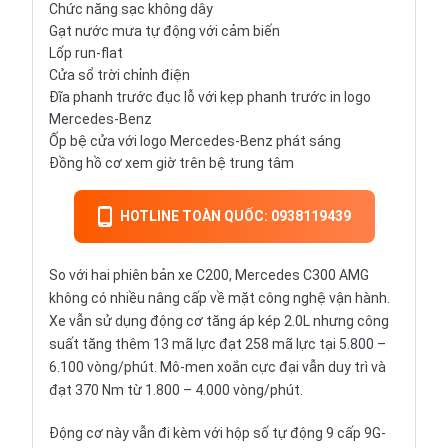
Chức năng sạc không dây
Gạt nước mưa tự động với cảm biến
Lốp run-flat
Cửa sổ trời chỉnh điện
Đĩa phanh trước đục lỗ với kẹp phanh trước in logo
Mercedes-Benz
Ốp bệ cửa với logo Mercedes-Benz phát sáng
Đồng hồ cơ xem giờ trên bệ trung tâm
HOTLINE TOÀN QUỐC: 0938119439
So với hai phiên bản xe C200, Mercedes C300 AMG
không có nhiều nâng cấp về mặt công nghệ vận hành.
Xe vẫn sử dụng động cơ tăng áp kép 2.0L nhưng công
suất tăng thêm 13 mã lực đạt 258 mã lực tại 5.800 –
6.100 vòng/phút. Mô-men xoắn cực đại vẫn duy trì và
đạt 370 Nm từ 1.800 – 4.000 vòng/phút.
Động cơ này vẫn đi kèm với hộp số tự động 9 cấp 9G-