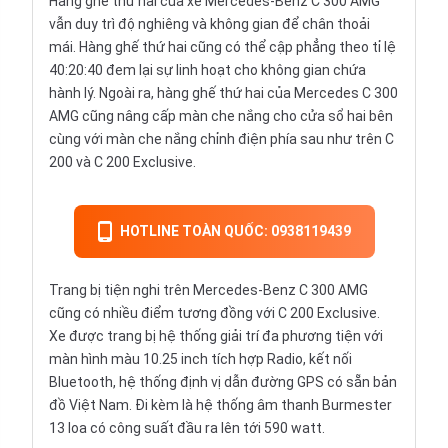
Hàng ghế thứ hai của xe Mercedes-Benz C 300 AMG
vẫn duy trì độ nghiêng và không gian để chân thoải
mái. Hàng ghế thứ hai cũng có thể cập phẳng theo tỉ lệ
40:20:40 đem lại sự linh hoạt cho không gian chứa
hành lý. Ngoài ra, hàng ghế thứ hai của Mercedes C 300
AMG cũng nâng cấp màn che nắng cho cửa sổ hai bên
cùng với màn che nắng chỉnh điện phía sau như trên C
200 và C 200 Exclusive.
HOTLINE TOÀN QUỐC: 0938119439
Trang bị tiện nghi trên Mercedes-Benz C 300 AMG
cũng có nhiều điểm tương đồng với C 200 Exclusive.
Xe được trang bị hệ thống giải trí đa phương tiện với
màn hình màu 10.25 inch tích hợp Radio, kết nối
Bluetooth, hệ thống định vị dẫn đường GPS có sẵn bản
đồ Việt Nam. Đi kèm là hệ thống âm thanh Burmester
13 loa có công suất đầu ra lên tới 590 watt.