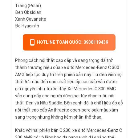
Trắng (Polar)
Đen Obsidian
Xanh Cavansite
Đỏ Hyacinth
HOTLINE TOÀN QUỐC: 0938119439
Phong cách nội thất cao cấp và sang trọng đã trở
thành thương hiệu của xe ô tô Mercedes-Benz C 300
AMG tiếp tục duy trì trên phiên bản này. Từ đèn viền nội
thất 64 màu đến các chất liệu ốp cao cấp vẫn được
giữ nguyên như trước đây. Xe Mercedes C 300 AMG
vẫn cung cấp cho người dùng hai tùy chọn màu nội
thất: Đen và Nâu Saddle. Bên cạnh đó là chất liệu ốp gỗ
nội thất cao cấp Anthracite open-pore oak màu xám
sang trọng nhưng không kém phần thể thao.
Khác với hai phiên bản C 200, xe ô tô Mercedes-Benz C
300 AMG có vô lăng bọc da nappa với đáy bằng thể