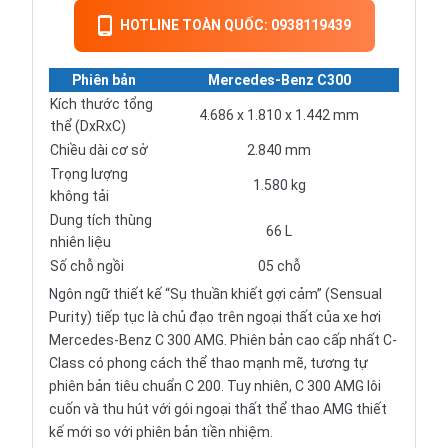
HOTLINE TOÀN QUỐC: 0938119439
Phiên bản
Mercedes-Benz C300
Kích thước tổng
4.686 x 1.810 x 1.442 mm
thể (DxRxC)
Chiều dài cơ sở
2.840 mm
Trọng lượng
1.580 kg
không tải
Dung tích thùng
66 L
nhiên liệu
Số chỗ ngồi
05 chỗ
Ngôn ngữ thiết kế “Sụ thuần khiết gợi cảm” (Sensual
Purity) tiếp tục là chủ đạo trên ngoại thất của xe hơi
Mercedes-Benz C 300 AMG. Phiên bản cao cấp nhất C-
Class có phong cách thể thao mạnh mẽ, tương tự
phiên bản tiêu chuẩn C 200. Tuy nhiên, C 300 AMG lôi
cuốn và thu hút với gói ngoại thất thể thao AMG thiết
kế mới so với phiên bản tiền nhiệm.