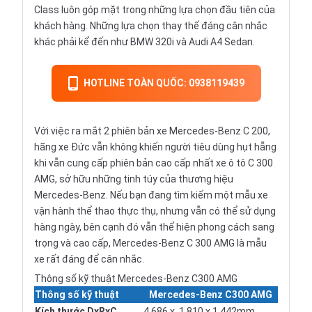
Class luôn góp mặt trong những lựa chọn đầu tiên của
khách hàng. Những lựa chọn thay thế đáng cân nhắc
khác phải kể đến như
BMW 320i
và
Audi A4 Sedan
.
HOTLINE TOÀN QUỐC: 0938119439
Với việc ra mắt 2 phiên bản xe Mercedes-Benz C 200,
hãng xe Đức vẫn không khiến người tiêu dùng hụt hẫng
khi vẫn cung cấp phiên bản cao cấp nhất xe ô tô C 300
AMG, sở hữu những tinh túy của thương hiệu
Mercedes-Benz. Nếu bạn đang tìm kiếm một mẫu xe
vận hành thể thao thực thụ, nhưng vẫn có thể sử dụng
hàng ngày, bên cạnh đó vẫn thể hiện phong cách sang
trọng và cao cấp, Mercedes-Benz C 300 AMG là mẫu
xe rất đáng để cân nhắc.
Thông số kỹ thuật Mercedes-Benz C300 AMG
Thông số kỹ thuật
Mercedes-Benz C300 AMG
Kích thước DxRxC
4.686 x 1.810 x 1.442mm