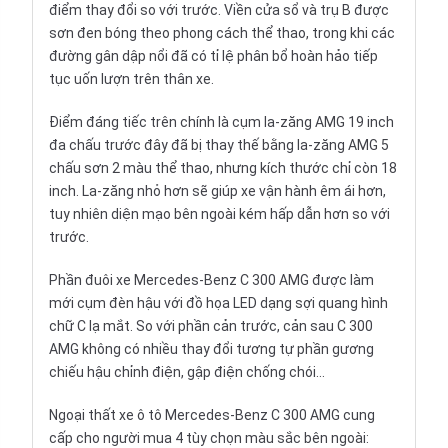
điểm thay đổi so với trước. Viền cửa sổ và trụ B được
sơn đen bóng theo phong cách thể thao, trong khi các
đường gân dập nổi đã có tỉ lệ phân bổ hoàn hảo tiếp
tục uốn lượn trên thân xe.
Điểm đáng tiếc trên chính là cụm la-zăng AMG 19 inch
đa chấu trước đây đã bị thay thế bằng la-zăng AMG 5
chấu sơn 2 màu thể thao, nhưng kích thước chỉ còn 18
inch. La-zăng nhỏ hơn sẽ giúp xe vận hành êm ái hơn,
tuy nhiên diện mạo bên ngoài kém hấp dẫn hơn so với
trước.
Phần đuôi xe Mercedes-Benz C 300 AMG được làm
mới cụm đèn hậu với đồ họa LED dạng sợi quang hình
chữ C lạ mắt. So với phần cản trước, cản sau C 300
AMG không có nhiều thay đổi tương tự phần gương
chiếu hậu chỉnh điện, gập điện chống chói…
Ngoại thất xe ô tô Mercedes-Benz C 300 AMG cung
cấp cho người mua 4 tùy chọn màu sắc bên ngoài: