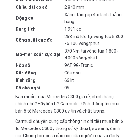
Chiều dài cơ sở
2.840 mm
Xăng, tăng áp 4 xi lanh thẳng
Động cơ
hàng
Dung tích
1.991 cc
258 mã lực tại vòng tua 5.800
Công suất cực đại
- 6.100 vòng/phút
370 Nm tại vòng tua 1.800 -
Mô-men xoắn cực đại
4.000 vòng/phút
Hộp số
9AT 9G-Tronic
Dẫn động
Cầu sau
Bình xăng
66 lít
Số chỗ ngồi
05
Bạn muốn mua Mercedes C300 giá rẻ, chính hãng,
chính chủ? Hãy liên hệ Carmudi - kênh thông tin mua
bán ô tô Mercedes C300 uy tín và chất lượng.
Carmudi chuyên cung cấp thông tin chi tiết mua bán ô
tô Mercedes C300 , thông số kỹ thuật, so sánh, đánh
giá. Chúng tôi còn là cầu nối giữa người mua và đại lý