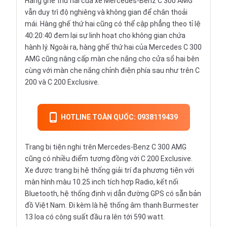
Hàng ghế thứ hai của xe Mercedes-Benz C 300 AMG
vẫn duy trì độ nghiêng và không gian để chân thoải
mái. Hàng ghế thứ hai cũng có thể cập phẳng theo tỉ lệ
40:20:40 đem lại sự linh hoạt cho không gian chứa
hành lý. Ngoài ra, hàng ghế thứ hai của Mercedes C 300
AMG cũng nâng cấp màn che nắng cho cửa sổ hai bên
cùng với màn che nắng chỉnh điện phía sau như trên C
200 và C 200 Exclusive.
HOTLINE TOÀN QUỐC: 0938119439
Trang bị tiện nghi trên Mercedes-Benz C 300 AMG
cũng có nhiều điểm tương đồng với C 200 Exclusive.
Xe được trang bị hệ thống giải trí đa phương tiện với
màn hình màu 10.25 inch tích hợp Radio, kết nối
Bluetooth, hệ thống định vị dẫn đường GPS có sẵn bản
đồ Việt Nam. Đi kèm là hệ thống âm thanh Burmester
13 loa có công suất đầu ra lên tới 590 watt.