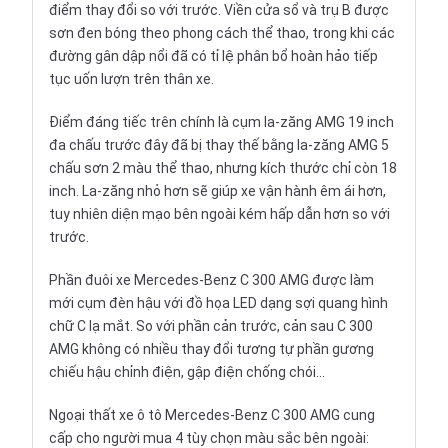
điểm thay đổi so với trước. Viền cửa sổ và trụ B được
sơn đen bóng theo phong cách thể thao, trong khi các
đường gân dập nổi đã có tỉ lệ phân bổ hoàn hảo tiếp
tục uốn lượn trên thân xe.
Điểm đáng tiếc trên chính là cụm la-zăng AMG 19 inch
đa chấu trước đây đã bị thay thế bằng la-zăng AMG 5
chấu sơn 2 màu thể thao, nhưng kích thước chỉ còn 18
inch. La-zăng nhỏ hơn sẽ giúp xe vận hành êm ái hơn,
tuy nhiên diện mạo bên ngoài kém hấp dẫn hơn so với
trước.
Phần đuôi xe Mercedes-Benz C 300 AMG được làm
mới cụm đèn hậu với đồ họa LED dạng sợi quang hình
chữ C lạ mắt. So với phần cản trước, cản sau C 300
AMG không có nhiều thay đổi tương tự phần gương
chiếu hậu chỉnh điện, gập điện chống chói…
Ngoại thất xe ô tô Mercedes-Benz C 300 AMG cung
cấp cho người mua 4 tùy chọn màu sắc bên ngoài: