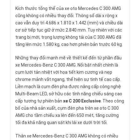
Kích thước tổng thể của xe oto Mercedes C 300 AMG
cũng không có nhiều thay đổi. Thông số dài x rộng x
cao vẫn duy trì 4.686 x 1.810 x 1.442 (mm) và chiều dài
cơ sở tiếp tục giữ ở mức 2.840 mm. Tuy nhiên với các
trang bị mới, trọng lượng không tải của C 300 AMG đã
tăng lên mức 1.580 kg, cao hơn phiên bản trước 60 kg.
Những thay đổi mạnh mẽ về thiết kế đến từ phần đầu
xe Mercedes-Benz C 300 AMG. Nổi bật nhất chính là
cụm lưới tản nhiệt với họa tiết kim cương và nẹp
chrome mảnh vắt ngang, thể hiện sự tinh tế cao cấp.
Liền mạch là cụm đèn pha được nâng cấp công nghệ
Multi-Beam LED, sở hữu các tính năng chiếu sáng cao
cấp tương tự phiên bản
xe C 200 Exclusive
. Theo công
bố của nhà sản xuất, cụm đèn pha trên xe oto C 300
AMG cho tầm chiếu xa lên đến 650 mét, tăng cường
tối đa khả năng quan sát khi lái xe dưới trời tối.
Thân xe Mercedes-Benz C 300 AMG không có nhiều