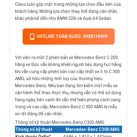
Class luôn góp mặt trong những lựa chọn đầu tiên của
khách hàng. Những lựa chọn thay thế đáng cân nhắc
khác phải kể đến như
BMW 320i
và
Audi A4 Sedan
.
HOTLINE TOÀN QUỐC: 0938119439
Với việc ra mắt 2 phiên bản xe Mercedes-Benz C 200,
hãng xe Đức vẫn không khiến người tiêu dùng hụt hẫng
khi vẫn cung cấp phiên bản cao cấp nhất xe ô tô C 300
AMG, sở hữu những tinh túy của thương hiệu
Mercedes-Benz. Nếu bạn đang tìm kiếm một mẫu xe
vận hành thể thao thực thụ, nhưng vẫn có thể sử dụng
hàng ngày, bên cạnh đó vẫn thể hiện phong cách sang
trọng và cao cấp, Mercedes-Benz C 300 AMG là mẫu
xe rất đáng để cân nhắc.
Thông số kỹ thuật Mercedes-Benz C300 AMG
Thông số kỹ thuật
Mercedes-Benz C300 AMG
Kích thước DxRxC
4.686 x 1.810 x 1.442mm