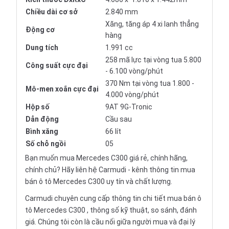
Chiều dài cơ sở
2.840 mm
Xăng, tăng áp 4 xi lanh thẳng
Động cơ
hàng
Dung tích
1.991 cc
258 mã lực tại vòng tua 5.800
Công suất cực đại
- 6.100 vòng/phút
370 Nm tại vòng tua 1.800 -
Mô-men xoắn cực đại
4.000 vòng/phút
Hộp số
9AT 9G-Tronic
Dẫn động
Cầu sau
Bình xăng
66 lít
Số chỗ ngồi
05
Bạn muốn mua Mercedes C300 giá rẻ, chính hãng,
chính chủ? Hãy liên hệ Carmudi - kênh thông tin mua
bán ô tô Mercedes C300 uy tín và chất lượng.
Carmudi chuyên cung cấp thông tin chi tiết mua bán ô
tô Mercedes C300 , thông số kỹ thuật, so sánh, đánh
giá. Chúng tôi còn là cầu nối giữa người mua và đại lý