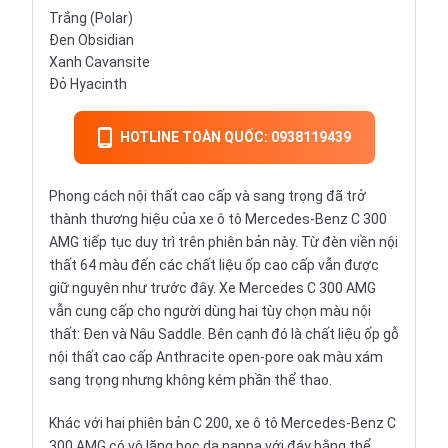
Trắng (Polar)
Đen Obsidian
Xanh Cavansite
Đỏ Hyacinth
HOTLINE TOÀN QUỐC: 0938119439
Phong cách nội thất cao cấp và sang trọng đã trở
thành thương hiệu của xe ô tô Mercedes-Benz C 300
AMG tiếp tục duy trì trên phiên bản này. Từ đèn viền nội
thất 64 màu đến các chất liệu ốp cao cấp vẫn được
giữ nguyên như trước đây. Xe Mercedes C 300 AMG
vẫn cung cấp cho người dùng hai tùy chọn màu nội
thất: Đen và Nâu Saddle. Bên cạnh đó là chất liệu ốp gỗ
nội thất cao cấp Anthracite open-pore oak màu xám
sang trọng nhưng không kém phần thể thao.
Khác với hai phiên bản C 200, xe ô tô Mercedes-Benz C
300 AMG có vô lăng bọc da nappa với đáy bằng thể