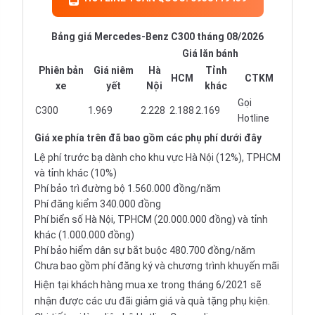
Bảng giá Mercedes-Benz C300 tháng 08/2026
Giá lăn bánh
Phiên bản
Giá niêm
Hà
Tỉnh
HCM
CTKM
xe
yết
Nội
khác
Gọi
C300
1.969
2.228
2.188
2.169
Hotline
Giá xe
phía trên đã bao gồm các phụ phí dưới đây
Lệ phí trước bạ dành cho khu vực Hà Nội (12%), TPHCM
và tỉnh khác (10%)
Phí bảo trì đường bộ 1.560.000 đồng/năm
Phí đăng kiểm 340.000 đồng
Phí biển số Hà Nội, TPHCM (20.000.000 đồng) và tỉnh
khác (1.000.000 đồng)
Phí bảo hiểm dân sự bắt buộc 480.700 đồng/năm
Chưa bao gồm phí đăng ký và chương trình khuyến mãi
Hiện tại khách hàng mua xe trong tháng 6/2021 sẽ
nhận được các ưu đãi giảm giá và quà tặng phụ kiện.