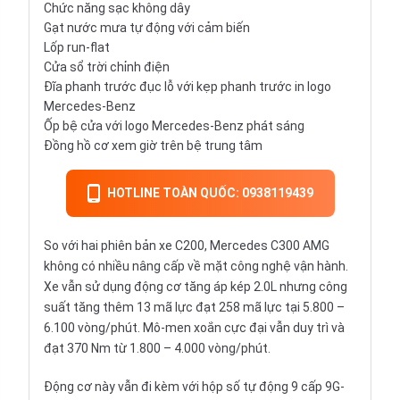
Chức năng sạc không dây
Gạt nước mưa tự động với cảm biến
Lốp run-flat
Cửa sổ trời chỉnh điện
Đĩa phanh trước đục lỗ với kẹp phanh trước in logo
Mercedes-Benz
Ốp bệ cửa với logo Mercedes-Benz phát sáng
Đồng hồ cơ xem giờ trên bệ trung tâm
HOTLINE TOÀN QUỐC: 0938119439
So với hai phiên bản xe C200, Mercedes C300 AMG
không có nhiều nâng cấp về mặt công nghệ vận hành.
Xe vẫn sử dụng động cơ tăng áp kép 2.0L nhưng công
suất tăng thêm 13 mã lực đạt 258 mã lực tại 5.800 –
6.100 vòng/phút. Mô-men xoắn cực đại vẫn duy trì và
đạt 370 Nm từ 1.800 – 4.000 vòng/phút.
Động cơ này vẫn đi kèm với hộp số tự động 9 cấp 9G-