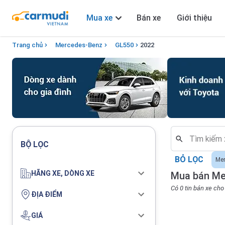
Mua xe
Bán xe
Giới thiệu
Trang chủ
Mercedes-Benz
GL550
2022
BỘ LỌC
BỎ LỌC
Me
HÃNG XE, DÒNG XE
Mua bán Me
Có 0 tin bán xe ch
ĐỊA ĐIỂM
GIÁ