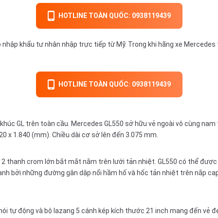
HOTLINE TOÀN QUỐC: 0938119439
ập khẩu tư nhân nhập trực tiếp từ Mỹ. Trong khi hãng xe Mercedes tạ
HOTLINE TOÀN QUỐC: 0938119439
húc GL trên toàn cầu. Mercedes GL550 sở hữu vẻ ngoài vô cùng nam tí
920 x 1.840 (mm). Chiều dài cơ sở lên đến 3.075 mm.
 2 thanh crom lớn bắt mắt nằm trên lưới tản nhiệt. GL550 có thể được 
anh bởi những đường gân dập nổi hầm hố và hốc tản nhiệt trên nắp cap
ói tự động và bộ lazang 5 cánh kép kích thước 21 inch mang đến vẻ đ