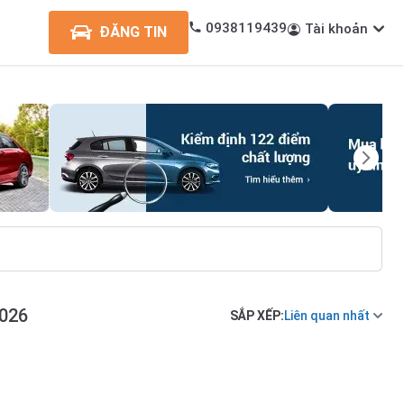
0938119439
Tài khoản
ĐĂNG TIN
2026
SẮP XẾP:
Liên quan nhất