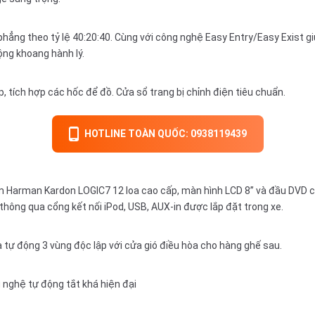
ẳng theo tỷ lệ 40:20:40. Cùng với công nghệ Easy Entry/Easy Exist giú
ộng khoang hành lý.
tích hợp các hốc để đồ. Cửa sổ trang bị chỉnh điện tiêu chuẩn.
HOTLINE TOÀN QUỐC: 0938119439
arman Kardon LOGIC7 12 loa cao cấp, màn hình LCD 8’’ và đầu DVD ch
g thông qua cổng kết nối iPod, USB, AUX-in được lắp đặt trong xe.
tự động 3 vùng độc lập với cửa gió điều hòa cho hàng ghế sau.
 nghệ tự động tắt khá hiện đại