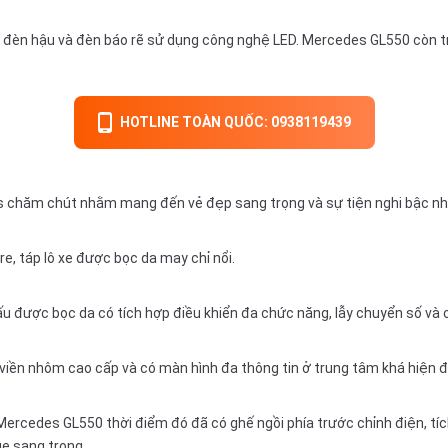
 đèn hậu và đèn báo rẽ sử dụng công nghệ LED. Mercedes GL550 còn tr
HOTLINE TOÀN QUỐC: 0938119439
s chăm chút nhằm mang đến vẻ đẹp sang trọng và sự tiện nghi bậc nh
e, táp lô xe được bọc da may chỉ nổi.
u được bọc da có tích hợp điều khiển đa chức năng, lẫy chuyển số và cầ
iền nhôm cao cấp và có màn hình đa thông tin ở trung tâm khá hiện đ
 Mercedes GL550 thời điểm đó đã có ghế ngồi phía trước chỉnh điện, t
ge sang trọng.