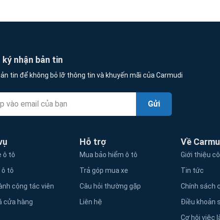
ký nhận bản tin
ản tin để không bỏ lỡ thông tin và khuyến mãi của Carmudi
Gửi
vụ
Hỗ trợ
Về Carmu
 ô tô
Mua bảo hiểm ô tô
Giới thiệu c
 ô tô
Trả góp mua xe
Tin tức
ành cộng tác viên
Câu hỏi thường gặp
Chính sách q
á cửa hàng
Liên hệ
Điều khoản 
Cơ hội việc 