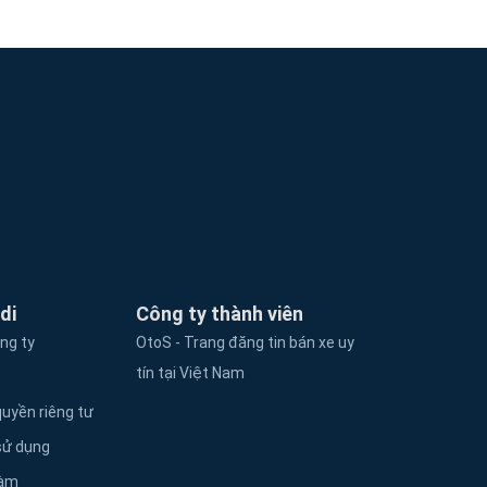
di
Công ty thành viên
ông ty
OtoS - Trang đăng tin bán xe uy
tín tại Việt Nam
uyền riêng tư
sử dụng
làm