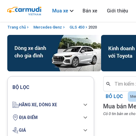
Mua xe
Bán xe
Giới thiệu
Trang chủ
Mercedes-Benz
GLS 450
2020
BỘ LỌC
BỎ LỌC
Me
HÃNG XE, DÒNG XE
Mua bán Me
Có 0 tin bán xe ch
ĐỊA ĐIỂM
GIÁ