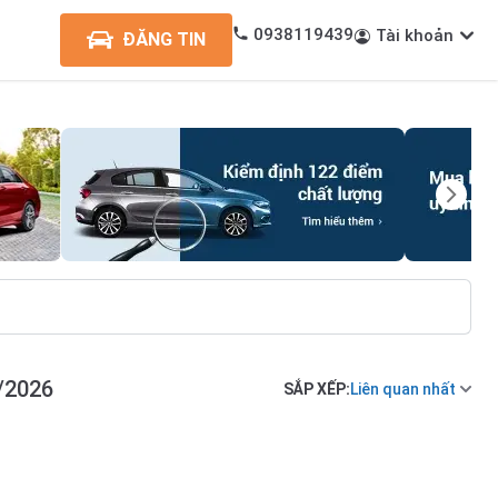
0938119439
Tài khoản
ĐĂNG TIN
/2026
SẮP XẾP:
Liên quan nhất