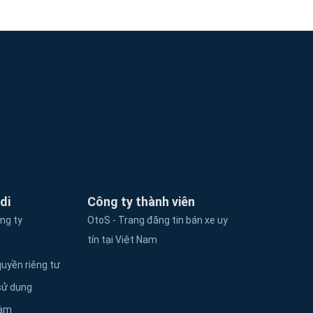
di
Công ty thành viên
ông ty
OtoS - Trang đăng tin bán xe uy
tín tại Việt Nam
uyền riêng tư
sử dụng
làm