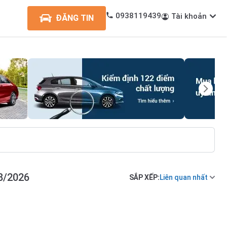
0938119439
Tài khoản
ĐĂNG TIN
8/2026
SẮP XẾP:
Liên quan nhất