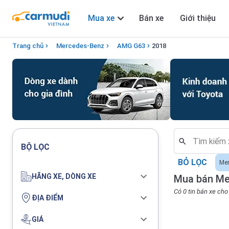
Mua xe
Bán xe
Giới thiệu
Trang chủ
Mercedes-Benz
AMG G63
2018
BỘ LỌC
BỎ LỌC
Me
HÃNG XE, DÒNG XE
Mua bán Me
Có 0 tin bán xe c
ĐỊA ĐIỂM
GIÁ