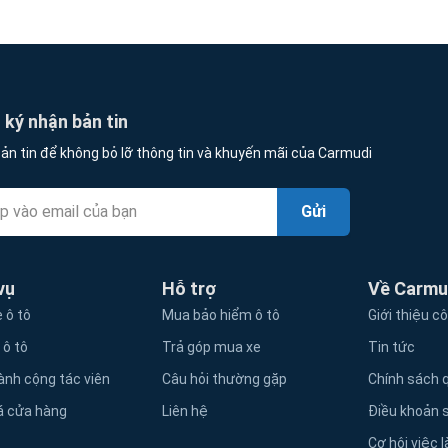
ký nhận bản tin
ản tin để không bỏ lỡ thông tin và khuyến mãi của Carmudi
Gửi
vụ
Hỗ trợ
Về Carmu
 ô tô
Mua bảo hiểm ô tô
Giới thiệu c
 ô tô
Trả góp mua xe
Tin tức
ành cộng tác viên
Câu hỏi thường gặp
Chính sách q
á cửa hàng
Liên hệ
Điều khoản 
Cơ hội việc 