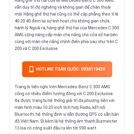
Hàng ghế thứ hai của xe Mercedes-Benz C 300 AMG
vẫn duy trì độ nghiêng và không gian để chân thoải
mái. Hàng ghế thứ hai cũng có thể cập phẳng theo tỉ lệ
40:20:40 đem lại sự linh hoạt cho không gian chứa
hành lý. Ngoài ra, hàng ghế thứ hai của Mercedes C 300
AMG cũng nâng cấp màn che nắng cho cửa sổ hai bên
cùng với màn che nắng chỉnh điện phía sau như trên C
200 và C 200 Exclusive.
HOTLINE TOÀN QUỐC: 0938119439
Trang bị tiện nghi trên Mercedes-Benz C 300 AMG
cũng có nhiều điểm tương đồng với C 200 Exclusive.
Xe được trang bị hệ thống giải trí đa phương tiện với
màn hình màu 10.25 inch tích hợp Radio, kết nối
Bluetooth, hệ thống định vị dẫn đường GPS có sẵn bản
đồ Việt Nam. Đi kèm là hệ thống âm thanh Burmester
13 loa có công suất đầu ra lên tới 590 watt.