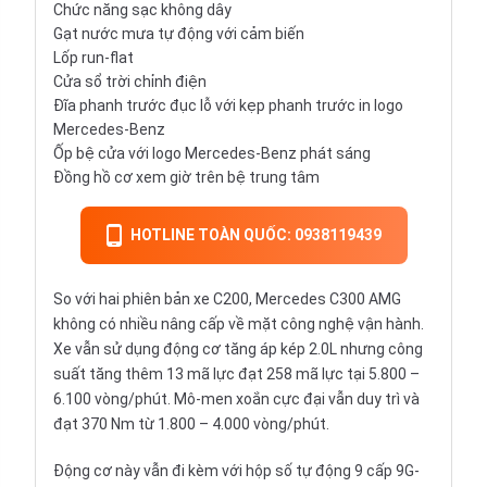
Chức năng sạc không dây
Gạt nước mưa tự động với cảm biến
Lốp run-flat
Cửa sổ trời chỉnh điện
Đĩa phanh trước đục lỗ với kẹp phanh trước in logo
Mercedes-Benz
Ốp bệ cửa với logo Mercedes-Benz phát sáng
Đồng hồ cơ xem giờ trên bệ trung tâm
HOTLINE TOÀN QUỐC: 0938119439
So với hai phiên bản xe C200, Mercedes C300 AMG
không có nhiều nâng cấp về mặt công nghệ vận hành.
Xe vẫn sử dụng động cơ tăng áp kép 2.0L nhưng công
suất tăng thêm 13 mã lực đạt 258 mã lực tại 5.800 –
6.100 vòng/phút. Mô-men xoắn cực đại vẫn duy trì và
đạt 370 Nm từ 1.800 – 4.000 vòng/phút.
Động cơ này vẫn đi kèm với hộp số tự động 9 cấp 9G-