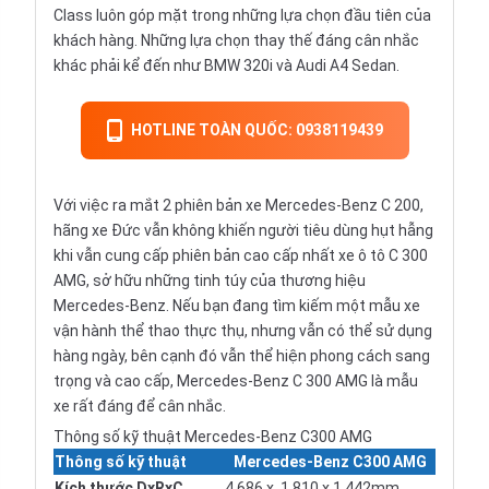
Class luôn góp mặt trong những lựa chọn đầu tiên của
khách hàng. Những lựa chọn thay thế đáng cân nhắc
khác phải kể đến như
BMW 320i
và
Audi A4 Sedan
.
HOTLINE TOÀN QUỐC: 0938119439
Với việc ra mắt 2 phiên bản xe Mercedes-Benz C 200,
hãng xe Đức vẫn không khiến người tiêu dùng hụt hẫng
khi vẫn cung cấp phiên bản cao cấp nhất xe ô tô C 300
AMG, sở hữu những tinh túy của thương hiệu
Mercedes-Benz. Nếu bạn đang tìm kiếm một mẫu xe
vận hành thể thao thực thụ, nhưng vẫn có thể sử dụng
hàng ngày, bên cạnh đó vẫn thể hiện phong cách sang
trọng và cao cấp, Mercedes-Benz C 300 AMG là mẫu
xe rất đáng để cân nhắc.
Thông số kỹ thuật Mercedes-Benz C300 AMG
Thông số kỹ thuật
Mercedes-Benz C300 AMG
Kích thước DxRxC
4.686 x 1.810 x 1.442mm