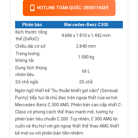
HOTLINE TOÀN QUỐC: 0938119439
Phiên bản
Mercedes-Benz C300
Kích thước tổng
4.686 x 1.810 x 1.442 mm
thể (DxRxC)
Chiều dài cơ sở
2.840 mm
Trọng lượng
1.580 kg
không tải
Dung tích thùng
66 L
nhiên liệu
Số chỗ ngồi
05 chỗ
Ngôn ngữ thiết kế “Sụ thuần khiết gợi cảm” (Sensual
Purity) tiếp tục là chủ đạo trên ngoại thất của xe hơi
Mercedes-Benz C 300 AMG. Phiên bản cao cấp nhất C-
Class có phong cách thể thao mạnh mẽ, tương tự
phiên bản tiêu chuẩn C 200. Tuy nhiên, C 300 AMG lôi
cuốn và thu hút với gói ngoại thất thể thao AMG thiết
kế mới so với phiên bản tiền nhiệm.