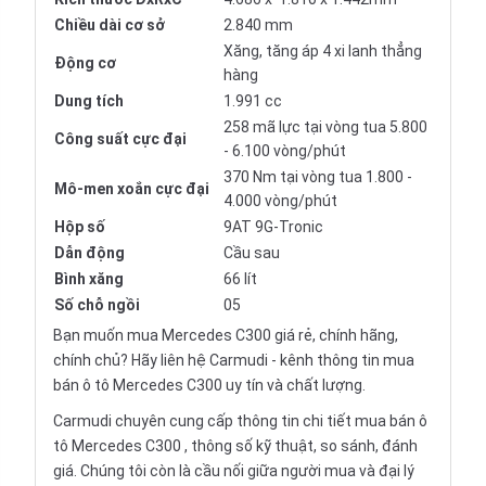
Chiều dài cơ sở
2.840 mm
Xăng, tăng áp 4 xi lanh thẳng
Động cơ
hàng
Dung tích
1.991 cc
258 mã lực tại vòng tua 5.800
Công suất cực đại
- 6.100 vòng/phút
370 Nm tại vòng tua 1.800 -
Mô-men xoắn cực đại
4.000 vòng/phút
Hộp số
9AT 9G-Tronic
Dẫn động
Cầu sau
Bình xăng
66 lít
Số chỗ ngồi
05
Bạn muốn mua Mercedes C300 giá rẻ, chính hãng,
chính chủ? Hãy liên hệ Carmudi - kênh thông tin mua
bán ô tô Mercedes C300 uy tín và chất lượng.
Carmudi chuyên cung cấp thông tin chi tiết mua bán ô
tô Mercedes C300 , thông số kỹ thuật, so sánh, đánh
giá. Chúng tôi còn là cầu nối giữa người mua và đại lý