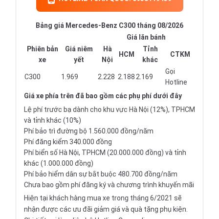
Bảng giá Mercedes-Benz C300 tháng 08/2026
Giá lăn bánh
Phiên bản
Giá niêm
Hà
Tỉnh
HCM
CTKM
xe
yết
Nội
khác
Gọi
C300
1.969
2.228
2.188
2.169
Hotline
Giá xe
phía trên đã bao gồm các phụ phí dưới đây
Lệ phí trước bạ dành cho khu vực Hà Nội (12%), TPHCM
và tỉnh khác (10%)
Phí bảo trì đường bộ 1.560.000 đồng/năm
Phí đăng kiểm 340.000 đồng
Phí biển số Hà Nội, TPHCM (20.000.000 đồng) và tỉnh
khác (1.000.000 đồng)
Phí bảo hiểm dân sự bắt buộc 480.700 đồng/năm
Chưa bao gồm phí đăng ký và chương trình khuyến mãi
Hiện tại khách hàng mua xe trong tháng 6/2021 sẽ
nhận được các ưu đãi giảm giá và quà tặng phụ kiện.