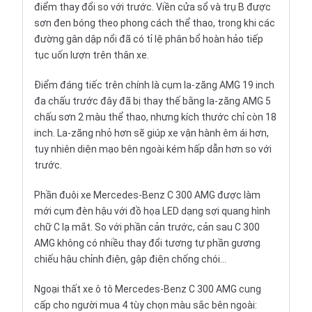
điểm thay đổi so với trước. Viền cửa sổ và trụ B được
sơn đen bóng theo phong cách thể thao, trong khi các
đường gân dập nổi đã có tỉ lệ phân bổ hoàn hảo tiếp
tục uốn lượn trên thân xe.
Điểm đáng tiếc trên chính là cụm la-zăng AMG 19 inch
đa chấu trước đây đã bị thay thế bằng la-zăng AMG 5
chấu sơn 2 màu thể thao, nhưng kích thước chỉ còn 18
inch. La-zăng nhỏ hơn sẽ giúp xe vận hành êm ái hơn,
tuy nhiên diện mạo bên ngoài kém hấp dẫn hơn so với
trước.
Phần đuôi xe Mercedes-Benz C 300 AMG được làm
mới cụm đèn hậu với đồ họa LED dạng sợi quang hình
chữ C lạ mắt. So với phần cản trước, cản sau C 300
AMG không có nhiều thay đổi tương tự phần gương
chiếu hậu chỉnh điện, gập điện chống chói…
Ngoại thất xe ô tô Mercedes-Benz C 300 AMG cung
cấp cho người mua 4 tùy chọn màu sắc bên ngoài: