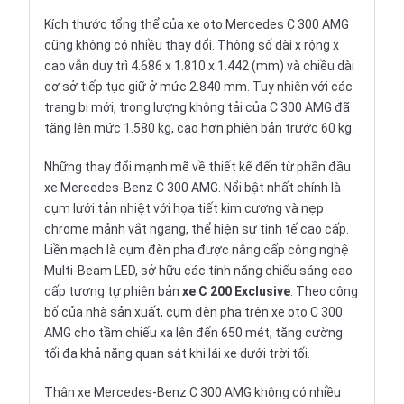
Kích thước tổng thể của xe oto Mercedes C 300 AMG
cũng không có nhiều thay đổi. Thông số dài x rộng x
cao vẫn duy trì 4.686 x 1.810 x 1.442 (mm) và chiều dài
cơ sở tiếp tục giữ ở mức 2.840 mm. Tuy nhiên với các
trang bị mới, trọng lượng không tải của C 300 AMG đã
tăng lên mức 1.580 kg, cao hơn phiên bản trước 60 kg.
Những thay đổi mạnh mẽ về thiết kế đến từ phần đầu
xe Mercedes-Benz C 300 AMG. Nổi bật nhất chính là
cụm lưới tản nhiệt với họa tiết kim cương và nẹp
chrome mảnh vắt ngang, thể hiện sự tinh tế cao cấp.
Liền mạch là cụm đèn pha được nâng cấp công nghệ
Multi-Beam LED, sở hữu các tính năng chiếu sáng cao
cấp tương tự phiên bản
xe C 200 Exclusive
. Theo công
bố của nhà sản xuất, cụm đèn pha trên xe oto C 300
AMG cho tầm chiếu xa lên đến 650 mét, tăng cường
tối đa khả năng quan sát khi lái xe dưới trời tối.
Thân xe Mercedes-Benz C 300 AMG không có nhiều