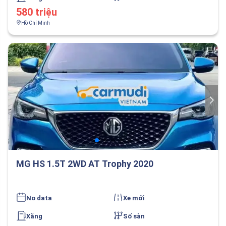
580 triệu
Hồ Chí Minh
MG HS 1.5T 2WD AT Trophy 2020
No data
Xe mới
Xăng
Số sàn