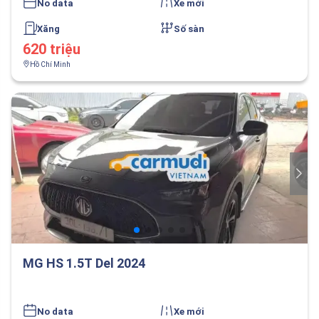
No data
Xe mới
Xăng
Số sàn
620 triệu
Hồ Chí Minh
MG HS 1.5T Del 2024
No data
Xe mới