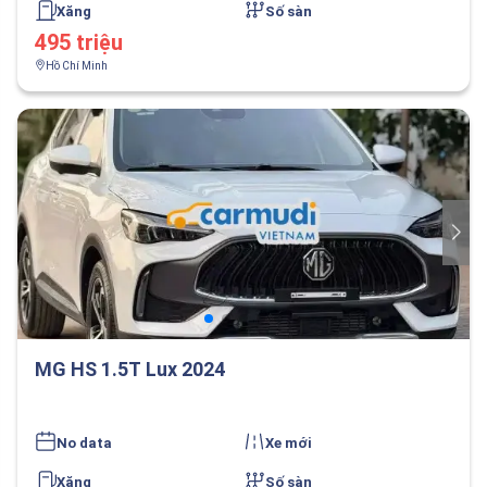
Xăng
Số sàn
495 triệu
Hồ Chí Minh
MG HS 1.5T Lux 2024
No data
Xe mới
Xăng
Số sàn