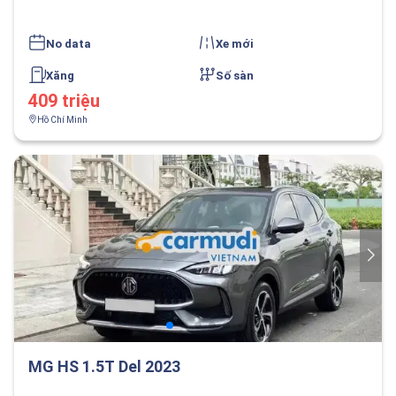
No data
Xe mới
Xăng
Số sàn
409 triệu
Hồ Chí Minh
MG HS 1.5T Del 2023