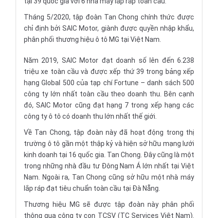
tại 39 quốc gia với 6 nhà máy lắp ráp toàn cầu.
Tháng 5/2020, tập đoàn Tan Chong chính thức được
chỉ định bởi SAIC Motor, giành được quyền nhập khẩu,
phân phối thương hiệu ô tô MG tại Việt Nam.
Năm 2019, SAIC Motor đạt doanh số lên đến 6.238
triệu xe toàn cầu và được xếp thứ 39 trong bảng xếp
hạng Global 500 của tạp chí Fortune – danh sách 500
công ty lớn nhất toàn cầu theo doanh thu. Bên cạnh
đó, SAIC Motor cũng đạt hạng 7 trong xếp hạng các
công ty ô tô có doanh thu lớn nhất thế giới.
Về Tan Chong, tập đoàn này đã hoạt động trong thị
trường ô tô gần một thập kỷ và hiện sở hữu mạng lưới
kinh doanh tại 16 quốc gia. Tan Chong. Đây cũng là một
trong những nhà đầu tư Đông Nam Á lớn nhất tại Việt
Nam. Ngoài ra, Tan Chong cũng sở hữu một nhà máy
lắp ráp đạt tiêu chuẩn toàn cầu tại Đà Nẵng.
Thương hiệu MG sẽ được tập đoàn này phân phối
thông qua công ty con TCSV (TC Services Việt Nam).