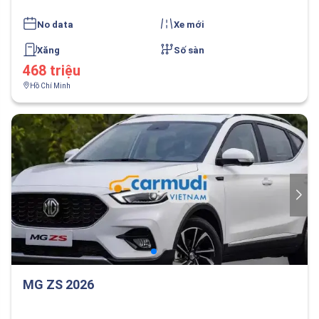
No data
Xe mới
Xăng
Số sàn
468 triệu
Hồ Chí Minh
MG ZS 2026