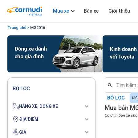
Mua xe
Bán xe
Giới thiệu
Trang chủ
MG
2016
BỘ LỌC
BỎ LỌC
MG
HÃNG XE, DÒNG XE
Mua bán MG
Có 0 tin bán xe ch
ĐỊA ĐIỂM
GIÁ