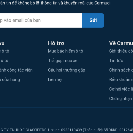
ản tin để không bỏ lỡ thông tin và khuyến mãi của Carmudi
Gửi
vụ
Hỗ trợ
Về Carmu
 ô tô
Mua bảo hiểm ô tô
Giới thiệu c
 ô tô
Trả góp mua xe
Tin tức
ành cộng tác viên
Câu hỏi thường gặp
Chính sách q
á cửa hàng
Liên hệ
Điều khoản 
Cơ hội việc 
Chứng nhận
G TY TNHH XE CLASSIFIEDS. Hotline: 0938119439 (Toàn quốc) Số ĐKKD: 031264