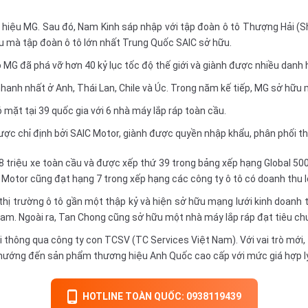
hiệu MG. Sau đó, Nam Kinh sáp nhập với tập đoàn ô tô Thượng Hải (Sh
ệu mà tập đoàn ô tô lớn nhất Trung Quốc SAIC sở hữu.
ô MG đã phá vỡ hơn 40 kỷ lục tốc độ thế giới và giành được nhiều danh 
anh nhất ở Anh, Thái Lan, Chile và Úc. Trong năm kế tiếp, MG sở hữu mạ
mặt tại 39 quốc gia với 6 nhà máy lắp ráp toàn cầu.
c chỉ định bởi SAIC Motor, giành được quyền nhập khẩu, phân phối th
 triệu xe toàn cầu và được xếp thứ 39 trong bảng xếp hạng Global 500
Motor cũng đạt hạng 7 trong xếp hạng các công ty ô tô có doanh thu lớ
hị trường ô tô gần một thập kỷ và hiện sở hữu mạng lưới kinh doanh t
am. Ngoài ra, Tan Chong cũng sở hữu một nhà máy lắp ráp đạt tiêu ch
thông qua công ty con TCSV (TC Services Việt Nam). Với vai trò mới,
 hướng đến sản phẩm thương hiệu Anh Quốc cao cấp với mức giá hợp lý
HOTLINE TOÀN QUỐC: 0938119439