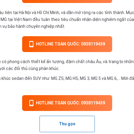
 tiên tại Hà Nội và Hồ Chí Minh, và dần mở rộng ra các tỉnh thành. Mụ
 xe MG tại Việt Nam đều tuân theo tiêu chuẩn nhận diện nghiêm ngặt c
h vụ bảo hành chuyên nghiệp nhất.
HOTLINE TOÀN QUỐC: 0938119439
ó phong cách thiết kế ấn tượng, đậm chất châu Âu, và trang bị những
với các đối thủ cùng phân khúc.
n khúc sedan đến SUV như: MG ZS, MG HS, MG 3, MG 5 và MG 6,… Mới đâ
HOTLINE TOÀN QUỐC: 0938119439
Thu gọn