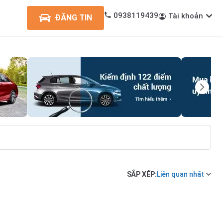
0938119439
Tài khoản
ĐĂNG TIN
SẮP XẾP:
Liên quan nhất