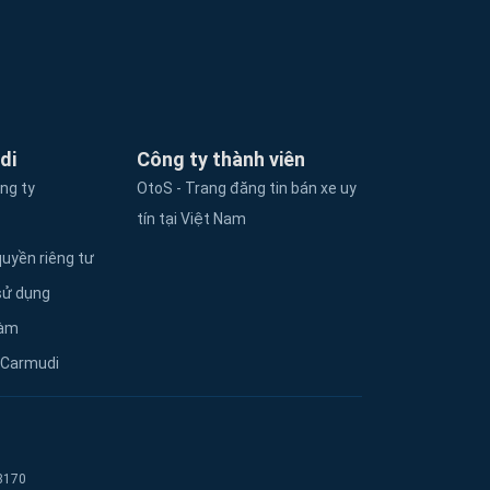
di
Công ty thành viên
ông ty
OtoS - Trang đăng tin bán xe uy
tín tại Việt Nam
uyền riêng tư
sử dụng
làm
 Carmudi
8170