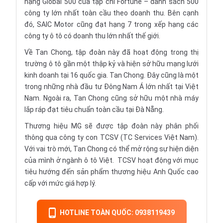
hạng Global 500 của tạp chí Fortune – danh sách 500
công ty lớn nhất toàn cầu theo doanh thu. Bên cạnh
đó, SAIC Motor cũng đạt hạng 7 trong xếp hạng các
công ty ô tô có doanh thu lớn nhất thế giới.
Về Tan Chong, tập đoàn này đã hoạt động trong thị
trường ô tô gần một thập kỷ và hiện sở hữu mạng lưới
kinh doanh tại 16 quốc gia. Tan Chong. Đây cũng là một
trong những nhà đầu tư Đông Nam Á lớn nhất tại Việt
Nam. Ngoài ra, Tan Chong cũng sở hữu một nhà máy
lắp ráp đạt tiêu chuẩn toàn cầu tại Đà Nẵng.
Thương hiệu MG sẽ được tập đoàn này phân phối
thông qua công ty con TCSV (TC Services Việt Nam).
Với vai trò mới, Tan Chong có thể mở rộng sự hiện diện
của mình ở ngành ô tô Việt. TCSV hoạt động với mục
tiêu hướng đến sản phẩm thương hiệu Anh Quốc cao
cấp với mức giá hợp lý.
HOTLINE TOÀN QUỐC: 0938119439