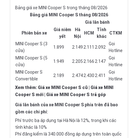
Bảng giá xe MINI Cooper S trong tháng 08/2026
Bảng giá MINI Cooper S tháng 08/2026
Giá lăn bánh
Giá niêm
Hà
Tỉnh
Phiên bản xe
HCM
CTKM
yết
Nội
khác
MINI Cooper S (3
Gọi
1.899
2.149
2.111
2.092
cửa)
Hotline
MINI Cooper S (5
Gọi
1.949
2.205
2.166
2.147
cửa)
Hotline
MINI Cooper S
Gọi
2.189
2.474
2.430
2.411
Convertible
Hotline
Xem thêm
:
Giá xe MINI Cooper S cũ
|
Giá xe MINI
Cooper S mới
|
Giá xe MINI Cooper S trả góp
Giá lăn bánh của xe MINI Cooper S phía trên đã bao
gồm các chi phí:
Phí trước bạ áp dụng tại Hà Nội là 12%, trong khi các
tỉnh khác là 10%
Phí đăng kiểm là 340.000 đồng áp dụng trên toàn quốc