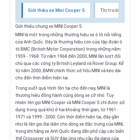
Giới thiệu xe Mini Cooper S
Thị trường xe Mini
Giới thiệu chung xe MINI Cooper S
MINI là một trong những thường hiệu xe ô tô nổi tiếng
của Anh Quốc. Đây là thương hiệu con của tập đoàn ô
tô BMC (British Motor Corporation) trong những năm
1959 - 1968. Từ năm 1968 đến 2000, MINI lần lượt đổi
chủ qua các công ty British Leyland và Rover Group. Kể
từ năm 2000, BMW chính thức sở hữu MINI và kéo dài
cho đến thời điểm hiện tại.
Trong suốt quá trình tồn tại cho đến nay, MINI là
thương hiệu đồng hành cùng dòng xe cỡ nhỏ. Tuy
nhiên tên gọi MINI Cooper và MINI Cooper S chỉ được sử
dụng trong quá khứ ở hai khoảng thời gian, từ 1961 -
1971 và 1999 - 2000. Còn thời điểm hiện tại, đây gần
như là tên gọi đại diện cho dòng xe đặc trưng của MINI,
trong khi hãng xe Anh Quốc đang dần phổ cập các biến
thể Crossover và SUV đáp ứng nhu cầu đa dạng của