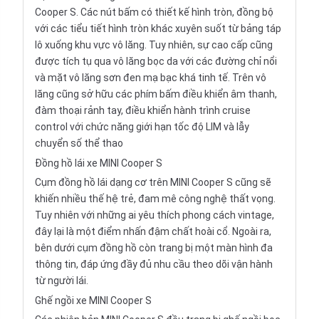
Cooper S. Các nút bấm có thiết kế hình tròn, đồng bộ
với các tiểu tiết hình tròn khác xuyên suốt từ bảng táp
lô xuống khu vực vô lăng. Tuy nhiên, sự cao cấp cũng
được tích tụ qua vô lăng bọc da với các đường chỉ nổi
và mặt vô lăng sơn đen mạ bạc khá tinh tế. Trên vô
lăng cũng sở hữu các phím bấm điều khiển âm thanh,
đàm thoại rảnh tay, điều khiển hành trình cruise
control với chức năng giới hạn tốc độ LIM và lẫy
chuyển số thể thao
Đồng hồ lái xe MINI Cooper S
Cụm đồng hồ lái dạng cơ trên MINI Cooper S cũng sẽ
khiến nhiều thế hệ trẻ, đam mê công nghệ thất vọng.
Tuy nhiên với những ai yêu thích phong cách vintage,
đây lại là một điểm nhấn đậm chất hoài cổ. Ngoài ra,
bên dưới cụm đồng hồ còn trang bị một màn hình đa
thông tin, đáp ứng đầy đủ nhu cầu theo dõi vận hành
từ người lái.
Ghế ngồi xe MINI Cooper S