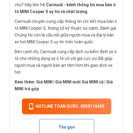
chủ? Hãy liên hệ
Carmudi
- kênh thông tin mua bán ô
tô MINI Cooper S uy tín và chất lượng.
Carmudi chuyên cung cấp thông tin chi tiết
mua bán ô
tô
MINI Cooper S, thông số kỹ thuật, so sánh, đánh giá.
Chúng tôi còn là cầu nối giữa người mua và đại lý bán
xe hơi MINI Cooper S uy tín trên toàn quốc.
Bên cạnh đó, Carmudi cung cấp dịch vụ
kiểm định xe ô
tô
cho những dòng xe ô tô cũ với giá cực ưu đãi giúp
người mua và người bán an tâm hơn khi giao dịch xe
hơi.
Xem thêm:
Giá MINI
|
Giá MINI mới
|
Giá MINI cũ
|
Giá
MINI trả góp
HOTLINE TOÀN QUỐC: 0938119439
Thu gọn