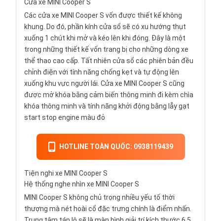
Cửa xe MINI Cooper S
Các cửa xe MINI Cooper S vốn được thiết kế không
khung. Do đó, phần kính cửa sổ sẽ có xu hướng thụt
xuống 1 chút khi mở và kéo lên khi đóng. Đây là một
trong những thiết kế vốn trang bị cho những dòng xe
thể thao cao cấp. Tất nhiên cửa sổ các phiên bản đều
chỉnh điện với tính năng chống kẹt và tự động lên
xuống khu vực người lái. Cửa xe MINI Cooper S cũng
được mở khóa bằng cảm biến thông minh đi kèm chìa
khóa thông minh và tính năng khởi động bằng lẫy gạt
start stop engine màu đỏ
HOTLINE TOÀN QUỐC: 0938119439
Tiện nghi xe MINI Cooper S
Hệ thống nghe nhìn xe MINI Cooper S
MINI Cooper S không chủ trọng nhiều yếu tố thời
thượng mà nét hoài cổ đặc trưng chính là điểm nhấn.
Trung tâm táp lô sẽ là màn hình giải trí kích thước 6.5