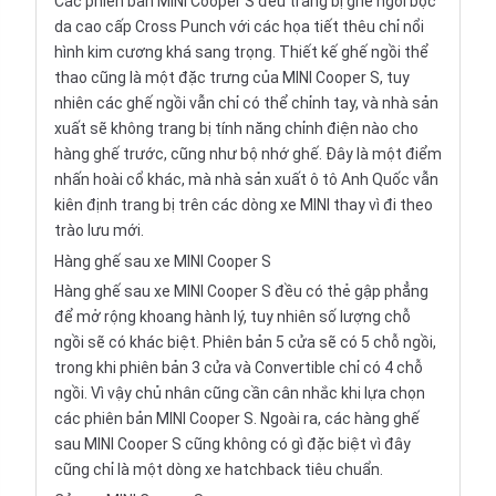
Các phiên bản MINI Cooper S đều trang bị ghế ngồi bọc
da cao cấp Cross Punch với các họa tiết thêu chỉ nổi
hình kim cương khá sang trọng. Thiết kế ghế ngồi thể
thao cũng là một đặc trưng của MINI Cooper S, tuy
nhiên các ghế ngồi vẫn chỉ có thể chỉnh tay, và nhà sản
xuất sẽ không trang bị tính năng chỉnh điện nào cho
hàng ghế trước, cũng như bộ nhớ ghế. Đây là một điểm
nhấn hoài cổ khác, mà nhà sản xuất ô tô Anh Quốc vẫn
kiên định trang bị trên các dòng xe MINI thay vì đi theo
trào lưu mới.
Hàng ghế sau xe MINI Cooper S
Hàng ghế sau xe MINI Cooper S đều có thẻ gập phẳng
để mở rộng khoang hành lý, tuy nhiên số lượng chỗ
ngồi sẽ có khác biệt. Phiên bản 5 cửa sẽ có 5 chỗ ngồi,
trong khi phiên bản 3 cửa và Convertible chỉ có 4 chỗ
ngồi. Vì vậy chủ nhân cũng cần cân nhắc khi lựa chọn
các phiên bản MINI Cooper S. Ngoài ra, các hàng ghế
sau MINI Cooper S cũng không có gì đặc biệt vì đây
cũng chỉ là một dòng xe hatchback tiêu chuẩn.