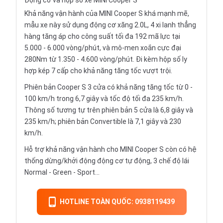
Động cơ và hộp số xe MINI Cooper S
Khả năng vận hành của MINI Cooper S khá mạnh mẽ,
mẫu xe này sử dụng động cơ xăng 2.0L, 4 xi lanh thẳng
hàng tăng áp cho công suất tối đa 192 mã lực tại
5.000 - 6.000 vòng/phút, và mô-men xoắn cực đại
280Nm từ 1.350 - 4.600 vòng/phút. Đi kèm hộp số ly
hợp kép 7 cấp cho khả năng tăng tốc vượt trội.
Phiên bản Cooper S 3 cửa có khả năng tăng tốc từ 0 -
100 km/h trong 6,7 giây và tốc độ tối đa 235 km/h.
Thông số tương tự trên phiên bản 5 cửa là 6,8 giây và
235 km/h; phiên bản Convertible là 7,1 giây và 230
km/h.
Hỗ trợ khả năng vận hành cho MINI Cooper S còn có hệ
thống dừng/khởi động động cơ tự động, 3 chế độ lái
Normal - Green - Sport...
HOTLINE TOÀN QUỐC: 0938119439