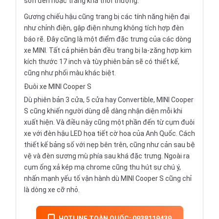
sơn đen hoặc trắng khá thời thượng.
Gương chiếu hậu cũng trang bị các tính năng hiện đại
như chỉnh điện, gập điện nhưng không tích hợp đèn
báo rẽ. Đây cũng là một điểm đặc trưng của các dòng
xe MINI. Tất cả phiên bản đều trang bị la-zăng hợp kim
kích thước 17 inch và tùy phiên bản sẽ có thiết kế,
cũng như phối màu khác biệt.
Đuôi xe MINI Cooper S
Dù phiên bản 3 cửa, 5 cửa hay Convertible, MINI Cooper
S cũng khiến người dùng dễ dàng nhận diện mỗi khi
xuất hiện. Và điều này cũng một phần đến từ cụm đuôi
xe với đèn hậu LED họa tiết cờ hoa của Anh Quốc. Cách
thiết kế bảng số với nẹp bên trên, cũng như cản sau bệ
vệ và đèn sương mù phía sau khá đặc trưng. Ngoài ra
cụm ống xả kép mạ chrome cũng thu hút sự chú ý,
nhấn mạnh yếu tố vận hành dù MINI Cooper S cũng chỉ
là dòng xe cỡ nhỏ.
HOTLINE TOÀN QUỐC: 0938119439