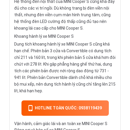
Hệ thống đèn nội thất của MINI Cooper S cũng khá đầy
đủ cho các vị trí ngồi. Dù không trang bị đèn viền nội
thất, nhưng đèn viền cụm màn hình trung tâm, cũng
hệ thống đèn LED cường độ thấp cũng đủ tạo nên
khoang lái cao cấp cho MINI Cooper S.
Khoang hành lý xe MINI Cooper S
Dung tích khoang hành lý xe MINI Cooper S cũng khá
hạn chế. Phiên bản 3 cửa và Convertible có dung tích
chỉ 211 và 160 lít, trong khi phiên bản 5 cửa khá hơn đôi
chút với 278 lít. Khi gập phẳng hàng ghế thứ hai, dung
tích các phiên bản được nới rộng dao động từ 731 -
941 lít. Phiên bản Convertible dành chỗ khá nhiều cho
bộ mui xếp, nên dung tích hành lý cũng chỉ tăng lên 215
lít, khá hạn hẹp.
HOTLINE TOÀN QUỐC: 0938119439
Vận hành, cảm giác lái và an toàn xe MINI Cooper S