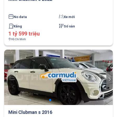
No data
Xe mới
Xăng
Số sàn
1 tỷ 599 triệu
Hồ Chí Minh
Mini Clubman s 2016