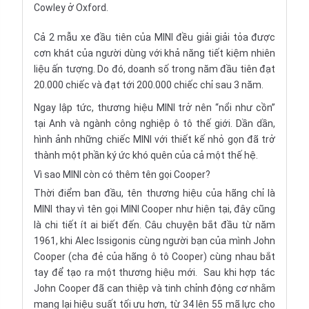
Cowley ở Oxford.
Cả 2 mẫu xe đầu tiên của MINI đều giải giải tỏa được
cơn khát của người dùng với khả năng tiết kiệm nhiên
liệu ấn tượng. Do đó, doanh số trong năm đầu tiên đạt
20.000 chiếc và đạt tới 200.000 chiếc chỉ sau 3 năm.
Ngay lập tức, thương hiệu MINI trở nên “nổi như cồn”
tại Anh và ngành công nghiệp ô tô thế giới. Dần dần,
hình ảnh những chiếc MINI với thiết kế nhỏ gọn đã trở
thành một phần ký ức khó quên của cả một thế hệ.
Vì sao MINI còn có thêm tên gọi Cooper?
Thời điểm ban đầu, tên thương hiệu của hãng chỉ là
MINI thay vì tên gọi MINI Cooper như hiện tại, đây cũng
là chi tiết ít ai biết đến. Câu chuyện bắt đầu từ năm
1961, khi Alec Issigonis cùng người bạn của mình John
Cooper (cha đẻ của hãng ô tô Cooper) cùng nhau bắt
tay để tạo ra một thương hiệu mới. Sau khi hợp tác
John Cooper đã can thiệp và tinh chỉnh động cơ nhằm
mang lại hiệu suất tối ưu hơn, từ 34 lên 55 mã lực cho