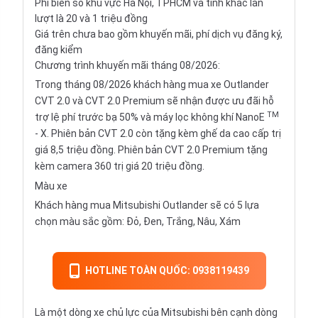
Phí biển số khu vực Hà Nội, TPHCM và tỉnh khác lần
lượt là 20 và 1 triệu đồng
Giá trên chưa bao gồm khuyến mãi, phí dịch vụ đăng ký,
đăng kiểm
Chương trình khuyến mãi tháng 08/2026:
Trong tháng 08/2026 khách hàng mua xe Outlander
CVT 2.0 và CVT 2.0 Premium sẽ nhận được ưu đãi hỗ
TM
trợ lệ phí trước bạ 50% và máy lọc không khí NanoE
- X. Phiên bản CVT 2.0 còn tặng kèm ghế da cao cấp trị
giá 8,5 triệu đồng. Phiên bản CVT 2.0 Premium tặng
kèm camera 360 trị giá 20 triệu đồng.
Màu xe
Khách hàng mua Mitsubishi Outlander sẽ có 5 lựa
chọn màu sắc gồm: Đỏ, Đen, Trắng, Nâu, Xám
HOTLINE TOÀN QUỐC: 0938119439
Là một dòng xe chủ lực của Mitsubishi bên cạnh dòng