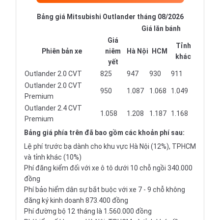
Bảng giá Mitsubishi Outlander tháng 08/2026
Giá lăn bánh
Giá
Tỉnh
Phiên bản xe
niêm
Hà Nội
HCM
khác
yết
Outlander 2.0 CVT
825
947
930
911
Outlander 2.0 CVT
950
1.087
1.068
1.049
Premium
Outlander 2.4 CVT
1.058
1.208
1.187
1.168
Premium
Bảng giá phía trên đã bao gồm các khoản phí sau:
Lệ phí trước bạ dành cho khu vực Hà Nội (12%), TPHCM
và tỉnh khác (10%)
Phí đăng kiểm đối với xe ô tô dưới 10 chỗ ngồi 340.000
đồng
Phí bảo hiểm dân sự bắt buộc với xe 7 - 9 chỗ không
đăng ký kinh doanh 873.400 đồng
Phí đường bộ 12 tháng là 1.560.000 đồng