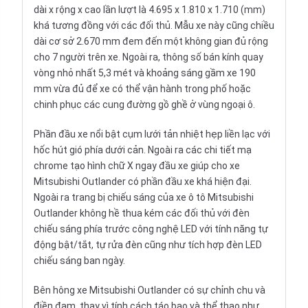
dài x rộng x cao lần lượt là 4.695 x 1.810 x 1.710 (mm)
khá tương đồng với các đối thủ. Mẫu xe này cũng chiều
dài cơ sở 2.670 mm đem đến một không gian đủ rộng
cho 7 người trên xe. Ngoài ra, thông số bán kính quay
vòng nhỏ nhất 5,3 mét và khoảng sáng gầm xe 190
mm vừa đủ để xe có thể vận hành trong phố hoặc
chinh phục các cung đường gồ ghề ở vùng ngoại ô.
Phần đầu xe nổi bật cụm lưới tản nhiệt hẹp liền lạc với
hốc hút gió phía dưới cản. Ngoài ra các chi tiết mạ
chrome tạo hình chữ X ngay đầu xe giúp cho xe
Mitsubishi Outlander có phần đầu xe khá hiện đại.
Ngoài ra trang bị chiếu sáng của xe ô tô Mitsubishi
Outlander không hề thua kém các đối thủ với đèn
chiếu sáng phía trước công nghệ LED với tính năng tự
động bật/tắt, tự rửa đèn cũng như tích hợp đèn LED
chiếu sáng ban ngày.
Bên hông xe Mitsubishi Outlander có sự chỉnh chu và
điền đạm, thay vì tính cách táo bạo và thể thao như