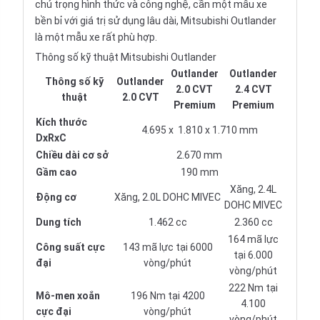
chú trọng hình thức và công nghệ, cần một mẫu xe
bền bỉ với giá trị sử dụng lâu dài, Mitsubishi Outlander
là một mẫu xe rất phù hợp.
Thông số kỹ thuật Mitsubishi Outlander
Outlander
Outlander
Thông số kỹ
Outlander
2.0 CVT
2.4 CVT
thuật
2.0 CVT
Premium
Premium
Kích thước
4.695 x 1.810 x 1.710 mm
DxRxC
Chiều dài cơ sở
2.670 mm
Gầm cao
190 mm
Xăng, 2.4L
Động cơ
Xăng, 2.0L DOHC MIVEC
DOHC MIVEC
Dung tích
1.462 cc
2.360 cc
164 mã lực
Công suất cực
143 mã lực tại 6000
tại 6.000
đại
vòng/phút
vòng/phút
222 Nm tại
Mô-men xoắn
196 Nm tại 4200
4.100
cực đại
vòng/phút
vòng/phút