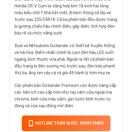
Honda CR-V. Cụm la-zăng hợp kim 18 inch hai tông
màu kiểu chữ Y khá bắt mắt, đi kèm thông số lốp xe
trước sau 225/55R18. Cả ba phiên bản đều được trang
bị gương chiếu hậu chỉnh điện, gập điện, tích hợp đèn
báo rẽ và chức năng sưởi.
Đuôi xe Mitsubishi Outlander có thiết kế truyền thống
và hài hòa. Điểm nhấn chính là cụm đèn hậu LED vuốt
ngang, kích thước vừa phải. Ngoài ra tất cả phiên bản
đều trang bị đèn sương mù trước sau, đèn báo phanh
thứ ba, ăng ten vây cá và giá đỡ hành lý trên mui xe.
Các phiên bản Outlander Premium còn được nâng cấp
các tiện ích cao cấp hơn như tay nắm cửa ngoài mạ
chrome, kính cửa màu sậm, gạt nước kính trước tự
động và cửa sau đống mở điện.
HOTLINE TOÀN QUỐC: 0938119439