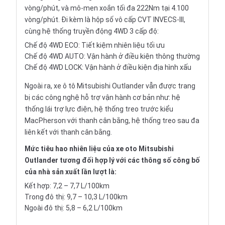
vòng/phút, và mô-men xoắn tối đa 222Nm tại 4.100
vòng/phút. Đi kèm là hộp số vô cấp CVT INVECS-III,
cùng hệ thống truyền động 4WD 3 cấp độ:
Chế độ 4WD ECO: Tiết kiệm nhiên liệu tối ưu
Chế độ 4WD AUTO: Vận hành ở điều kiện thông thường
Chế độ 4WD LOCK: Vận hành ở điều kiện địa hình xấu
Ngoài ra, xe ô tô Mitsubishi Outlander vẫn được trang
bị các công nghệ hỗ trợ vận hành cơ bản như: hệ
thống lái trợ lực điện, hệ thống treo trước kiểu
MacPherson với thanh cân bằng, hệ thống treo sau đa
liên kết với thanh cân bằng.
Mức tiêu hao nhiên liệu của xe oto Mitsubishi
Outlander tương đối hợp lý với các thông số công bố
của nhà sản xuất lần lượt là:
Kết hợp: 7,2 – 7,7 L/100km
Trong đô thị: 9,7 – 10,3 L/100km
Ngoài đô thị: 5,8 – 6,2 L/100km