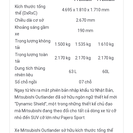
Kích thước tổng
4.695 x 1.810 x 1.710 mm
thể (DxRxC)
Chiều dài cơ sở
2.670 mm
Khoảng sáng gầm
190 mm
xe
Trọng lượng không
1.500 kg
1.535 kg
1.610 kg
tải
Trọng lượng toàn
2.170 kg
2.170 kg
2.170 kg
tải
Dung tích thùng
63 L
60L
nhiên liệu
Số chỗ ngồi
07 chỗ
Ngay từ khi ra mắt phiên bản nhập khẩu từ Nhật Bản,
Mitsubishi Outlander đã sở hữu ngôn ngữ thiết kế mới
“Dynamic Shield”, một trong những thiết kế chủ đạo
mà Mitsubishi đang theo đổi cho tất cả dòng xe từ cỡ
nhỏ đến SUV cỡ lớn như Pajero Sport.
Xe Mitsubishi Outlander sở hữu kích thước tổng thể