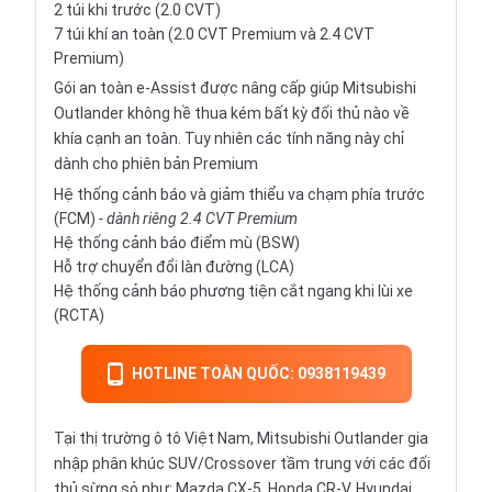
2 túi khi trước (2.0 CVT)
7 túi khí an toàn (2.0 CVT Premium và 2.4 CVT
Premium)
Gói an toàn e-Assist được nâng cấp giúp Mitsubishi
Outlander không hề thua kém bất kỳ đối thủ nào về
khía cạnh an toàn. Tuy nhiên các tính năng này chỉ
dành cho phiên bản Premium
Hệ thống cảnh báo và giảm thiểu va chạm phía trước
(FCM)
- dành riêng 2.4 CVT Premium
Hệ thống cảnh báo điểm mù (BSW)
Hỗ trợ chuyển đổi làn đường (LCA)
Hệ thống cảnh báo phương tiện cắt ngang khi lùi xe
(RCTA)
HOTLINE TOÀN QUỐC: 0938119439
Tại thị trường ô tô Việt Nam, Mitsubishi Outlander gia
nhập phân khúc SUV/Crossover tầm trung với các đối
thủ sừng sỏ như: Mazda CX-5, Honda CR-V, Hyundai