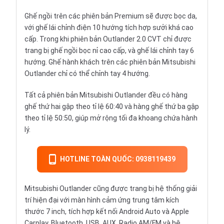
Ghế ngồi trên các phiên bản Premium sẽ được bọc da,
với ghế lái chỉnh điện 10 hướng tích hợp sưởi khá cao
cấp. Trong khi phiên bản Outlander 2.0 CVT chỉ được
trang bị ghế ngồi bọc nỉ cao cấp, và ghế lái chỉnh tay 6
hướng. Ghế hành khách trên các phiên bản Mitsubishi
Outlander chỉ có thể chỉnh tay 4 hướng.
Tất cả phiên bản Mitsubishi Outlander đều có hàng
ghế thứ hai gập theo tỉ lệ 60:40 và hàng ghế thứ ba gập
theo tỉ lệ 50:50, giúp mở rộng tối đa khoang chứa hành
lý.
HOTLINE TOÀN QUỐC: 0938119439
Mitsubishi Outlander cũng được trang bị hệ thống giải
trí hiện đại với màn hình cảm ứng trung tâm kích
thước 7 inch, tích hợp kết nối Android Auto và Apple
Carplay, Bluetooth, USB, AUX, Radio AM/FM và hệ