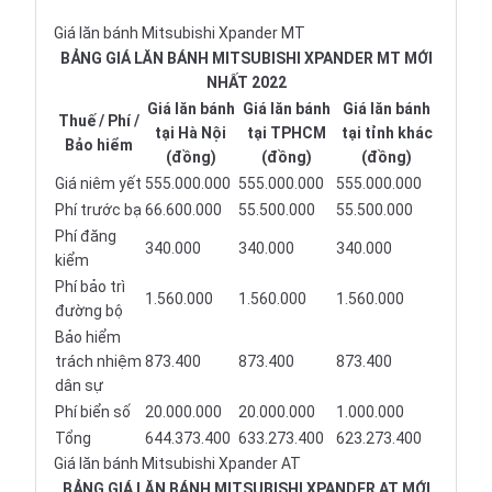
Giá lăn bánh Mitsubishi Xpander MT
BẢNG GIÁ LĂN BÁNH MITSUBISHI XPANDER MT MỚI
NHẤT 2022
Giá lăn bánh
Giá lăn bánh
Giá lăn bánh
Thuế / Phí /
tại Hà Nội
tại TPHCM
tại tỉnh khác
Bảo hiểm
(đồng)
(đồng)
(đồng)
Giá niêm yết
555.000.000
555.000.000
555.000.000
Phí trước bạ
66.600.000
55.500.000
55.500.000
Phí đăng
340.000
340.000
340.000
kiểm
Phí bảo trì
1.560.000
1.560.000
1.560.000
đường bộ
Bảo hiểm
trách nhiệm
873.400
873.400
873.400
dân sự
Phí biển số
20.000.000
20.000.000
1.000.000
Tổng
644.373.400
633.273.400
623.273.400
Giá lăn bánh Mitsubishi Xpander AT
BẢNG GIÁ LĂN BÁNH MITSUBISHI XPANDER AT MỚI