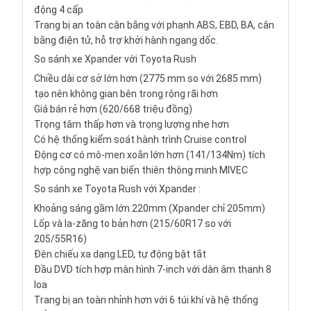
động 4 cấp
Trang bị an toàn cân bằng với phanh ABS, EBD, BA, cân
bằng điện tử, hỗ trợ khởi hành ngang dốc.
So sánh xe Xpander với Toyota Rush
Chiều dài cơ sở lớn hơn (2775 mm so với 2685 mm)
tạo nên không gian bên trong rộng rãi hơn
Giá bán rẻ hơn (620/668 triệu đồng)
Trọng tâm thấp hơn và trọng lượng nhẹ hơn
Có hệ thống kiểm soát hành trình Cruise control
Động cơ có mô-men xoắn lớn hơn (141/134Nm) tích
hợp công nghệ van biến thiên thông minh MIVEC
So sánh xe Toyota Rush với Xpander :
Khoảng sáng gầm lớn 220mm (Xpander chỉ 205mm)
Lốp và la-zăng to bản hơn (215/60R17 so với
205/55R16)
Đèn chiếu xa dạng LED, tự động bật tắt
Đầu DVD tích hợp màn hình 7-inch với dàn âm thanh 8
loa
Trang bị an toàn nhỉnh hơn với 6 túi khí và hệ thống