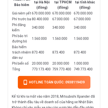
tại Hà Nội
tại TPHCM
tại tỉnh khác
Bảo hiểm
(đồng)
(đồng)
(đồng)
Giá niêm yết
670.000.000
670.000.000
670.000.000
Phí trước bạ
80.400.000
67.000.000
67.000.000
Phí đăng
340.000
340.000
340.000
kiểm
Phí bảo trì
1.560.000
1.560.000
1.560.000
đường bộ
Bảo hiểm
trách nhiệm
873.400
873.400
873.400
dân sự
Phí biển số
20.000.000
20.000.000
1.000.000
Tổng
773.173.400
759.773.400
749.773.400
HOTLINE TOÀN QUỐC: 0938119439
Kể từ khi ra mắt vào năm 2018, Mitsubishi Xpander đã
trở thành đầu tàu về doanh số của hãng xe Nhật Bản.
Không chỉ vậy, mẫu xe này còn vươn lên dẫn đầu phân