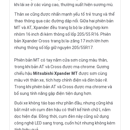
khi lái xe ở các vùng cao, thường xuất hiện sương mù.
Thân xe cũng được nhấn mạnh yếu tố trẻ trung và thể
thao thông qua các đường dập nổi. Giữa hai phiên bản
MT và AT, Xpander đều trang bị bộ la-zăng hợp kim
nhôm 16 inch đi kèm thông số lốp 205/55 R16. Phiên
bản Xpander Cross trang bị la-zăng 17 inch lớn hơn
nhưng thông số lốp giữ nguyên 205/55R17.
Phiên bản MT có tay nắm cửa sơn cùng màu thân,
trong khi bản AT và Cross được mạ chrome. Gương
chiếu hậu
Mitsubishi Xpander MT
được sơn cùng
màu với thân xe, tích hợp chỉnh điện và đèn báo rẽ.
Trong khi phiên bản AT và Cross được mạ chrome và
bổ sung tính năng gập điện tiện dụng hơn.
Đuôi xe không táo bạo như phần đầu, nhưng cũng khá
bắt mắt với cụm đèn hậu có thiết kế hình chữ L nằm
dọc hiện đại. Đồng thời, cụm đèn này cũng sử dụng
công nghệ LED sang trọng, cuốn hút nhưng không kém
tính hiệu quả.