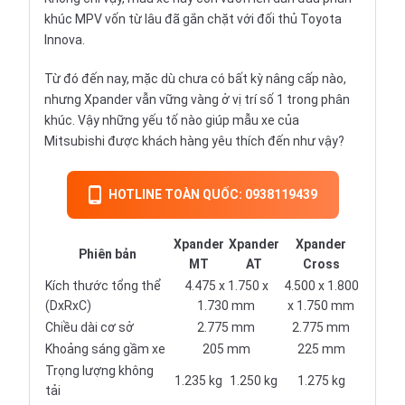
khúc MPV vốn từ lâu đã gắn chặt với đối thủ Toyota
Innova.
Từ đó đến nay, mặc dù chưa có bất kỳ nâng cấp nào,
nhưng Xpander vẫn vững vàng ở vị trí số 1 trong phân
khúc. Vậy những yếu tố nào giúp mẫu xe của
Mitsubishi được khách hàng yêu thích đến như vậy?
HOTLINE TOÀN QUỐC: 0938119439
Xpander
Xpander
Xpander
Phiên bản
MT
AT
Cross
Kích thước tổng thể
4.475 x 1.750 x
4.500 x 1.800
(DxRxC)
1.730 mm
x 1.750 mm
Chiều dài cơ sở
2.775 mm
2.775 mm
Khoảng sáng gầm xe
205 mm
225 mm
Trọng lượng không
1.235 kg
1.250 kg
1.275 kg
tải