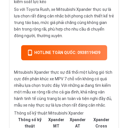
kiểm soát lực kéo
So với Toyota Rush, xe Mitsubishi Xpander thực sự là
lựa chọn rất đáng cân nhắc bởi phong cách thiết kế trẻ
trung táo bạo, mức giá phải chăng cùng không gian
bên trong rộng rãi, phù hợp cho nhu cầu di chuyển
đông người, thường xuyên.
HOTLINE TOÀN QUỐC: 0938119439
Mitsubishi Xpander thực sự đã thổi một luồng gió tích
cực đến phân khúc xe MPV 7 chỗ vốn không có quá
nhiều lựa chọn trước đây. Với những ai đang tìm kiếm
một mẫu xe rộng rãi cho cả gia đình, khả năng vận
hành tinh tế cùng trang bị an toàn và tiện nghi đầy đủ,
mẫu xe này thực sự là lựa chọn rất đáng cân nhắc.
Thông số kỹ thuật Mitsubishi Xpander
Thông số kỹ
Xpander
Xpander
Xpander
thuật
MT
AT
Cross