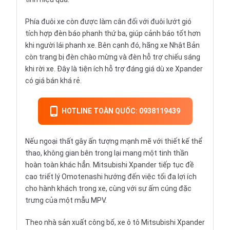
Phía đuôi xe còn được làm cân đối với đuôi lướt gió
tích hợp đèn báo phanh thứ ba, giúp cảnh báo tốt hơn
khi người lái phanh xe. Bên cạnh đó, hãng xe Nhật Bản
còn trang bị đèn chào mừng và đèn hỗ trợ chiếu sáng
khi rời xe. Đây là tiện ích hỗ trợ đáng giá dù xe Xpander
có giá bán khá rẻ.
HOTLINE TOÀN QUỐC: 0938119439
Nếu ngoại thất gây ấn tượng mạnh mẽ với thiết kế thể
thao, không gian bên trong lại mang một tinh thần
hoàn toàn khác hẳn. Mitsubishi Xpander tiếp tục đề
cao triết lý Omotenashi hướng đến việc tối đa lợi ích
cho hành khách trong xe, cùng với sự ấm cúng đặc
trưng của một mẫu MPV.
Theo nhà sản xuất công bố, xe ô tô Mitsubishi Xpander