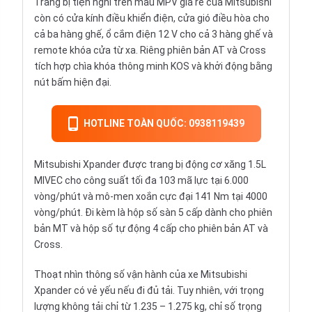
Trang bị tiện nghi trên mẫu MPV giá rẻ của Mitsubishi
còn có cửa kính điều khiển điện, cửa gió điều hòa cho
cả ba hàng ghế, ổ cắm điện 12 V cho cả 3 hàng ghế và
remote khóa cửa từ xa. Riêng phiên bản AT và Cross
tích hợp chìa khóa thông minh KOS và khởi động bằng
nút bấm hiện đại.
HOTLINE TOÀN QUỐC: 0938119439
Mitsubishi Xpander được trang bị động cơ xăng 1.5L
MIVEC cho công suất tối đa 103 mã lực tại 6.000
vòng/phút và mô-men xoắn cực đại 141 Nm tại 4000
vòng/phút. Đi kèm là hộp số sàn 5 cấp dành cho phiên
bản MT và hộp số tự động 4 cấp cho phiên bản AT và
Cross.
Thoạt nhìn thông số vận hành của xe Mitsubishi
Xpander có vẻ yếu nếu đi đủ tải. Tuy nhiên, với trọng
lượng không tải chỉ từ 1.235 – 1.275 kg, chỉ số trọng