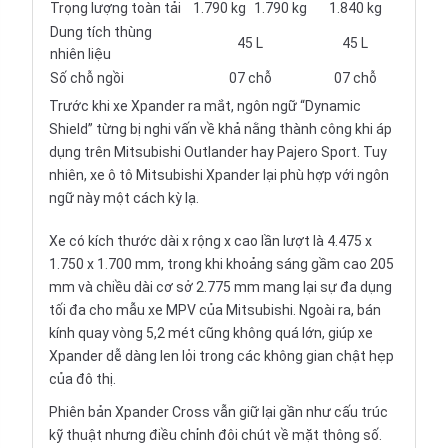
Trọng lượng toàn tải
1.790 kg
1.790 kg
1.840 kg
Dung tích thùng
45 L
45 L
nhiên liệu
Số chỗ ngồi
07 chỗ
07 chỗ
Trước khi xe Xpander ra mắt, ngôn ngữ “Dynamic
Shield” từng bị nghi vấn về khả nằng thành công khi áp
dụng trên Mitsubishi Outlander hay Pajero Sport. Tuy
nhiên, xe ô tô Mitsubishi Xpander lại phù hợp với ngôn
ngữ này một cách kỳ lạ.
Xe có kích thước dài x rộng x cao lần lượt là 4.475 x
1.750 x 1.700 mm, trong khi khoảng sáng gầm cao 205
mm và chiều dài cơ sở 2.775 mm mang lại sự đa dụng
tối đa cho mẫu xe MPV của Mitsubishi. Ngoài ra, bán
kính quay vòng 5,2 mét cũng không quá lớn, giúp xe
Xpander dễ dàng len lỏi trong các không gian chật hẹp
của đô thị.
Phiên bản Xpander Cross vẫn giữ lại gần như cấu trúc
kỹ thuật nhưng điều chỉnh đôi chút về mặt thông số.