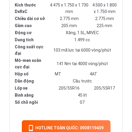
Kích thước
4.475 x 1.750 x 1.730
4.500 x 1.800
DxRxC
mm
x 1.750 mm
Chiều dài cơ sở
2.775 mm
2.775 mm
Gầm cao
205 mm
225 mm
Động cơ
Xăng, 1.5L, MIVEC
Dung tích
1.499 cc
Công suất cực
103 mã lực tại 6000 vòng/phút
đại
Mô-men xoắn
141 Nm tại 4000 vòng/phút
cực đại
Hộp số
MT
4AT
Dẫn động
Cầu trước
Lốp xe
205/55R16
205/55R17
Bình xăng
45 lít
Số chỗ ngồi
07
HOTLINE TOÀN QUỐC: 0938119439