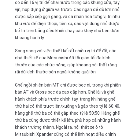
có đến 16 vị trí để chai nước trong các khung cửa, tay
vịn, hộp đựng ở giữa và trước. Các ngăn để đồ lớn nhỏ
được sắp xếp gọn gàng, và cá nhân hóa từng vị trí như
khu vực để điện thoại, tiền xu, các vật dụng nhỏ được
bố trí trên bảng điều khiển, hay các khay nhỏ bên dưới
khoang hành lý.
Song song với việc thiết kế rất nhiều vị trí để đồ, các
nhà thiết kế của Mitsubishi đã tối giản tối đa kích
thước của các chức năng, giúp khoang nội thất rộng
rãi dù kích thước bên ngoài không quá lớn.
Ghế ngồi phiên bản MT chỉ được bọc nỉ, trong khi phiên
bản AT và Cross bọc da cao cấp hơn. Ghế lái và ghế
hành khách phía trước chỉnh tay, trong khi hàng ghế
thứ hai có thể trượt lên/xuống và gập theo tỷ lệ 60:40,
hàng ghế thứ ba có thể gập theo tỷ lệ 50:50. Hàng ghế
thứ ba cũng được thiết kế lớn, phù hợp cả những hành
khách trường thành. Ngoài ra, nội thất xe ô tô
Mitsubishi Xpander cũng có thể linh hoạt điều chỉnh