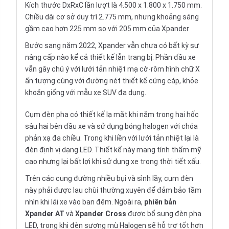
Kích thước DxRxC lần lượt là 4.500 x 1.800 x 1.750 mm.
Chiều dài cơ sở duy trì 2.775 mm, nhưng khoảng sáng
gầm cao hơn 225 mm so với 205 mm của Xpander
Bước sang năm 2022, Xpander vẫn chưa có bất kỳ sự
nâng cấp nào kể cả thiết kế lẫn trang bị. Phần đầu xe
vẫn gây chú ý với lưới tản nhiệt mạ cờ-rôm hình chữ X
ấn tượng cùng với đường nét thiết kế cứng cáp, khỏe
khoắn giống với mẫu xe SUV đa dụng.
Cụm đèn pha có thiết kế lạ mắt khi nằm trong hai hốc
sâu hai bên đầu xe và sử dụng bóng halogen với chóa
phản xạ đa chiều. Trong khi liền với lưới tản nhiệt lại là
đèn định vị dạng LED. Thiết kế này mang tính thẩm mỹ
cao nhưng lại bất lợi khi sử dụng xe trong thời tiết xấu.
Trên các cung đường nhiều bụi và sình lầy, cụm đèn
này phải được lau chùi thường xuyên để đảm bảo tầm
nhìn khi lái xe vào ban đêm. Ngoài ra,
phiên bản
Xpander AT
và
Xpander Cross
được bổ sung đèn pha
LED, trong khi đèn sương mù Halogen sẽ hỗ trợ tốt hơn