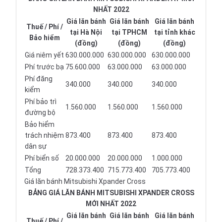
NHẤT 2022
Giá lăn bánh
Giá lăn bánh
Giá lăn bánh
Thuế / Phí /
tại Hà Nội
tại TPHCM
tại tỉnh khác
Bảo hiểm
(đồng)
(đồng)
(đồng)
Giá niêm yết
630.000.000
630.000.000
630.000.000
Phí trước bạ
75.600.000
63.000.000
63.000.000
Phí đăng
340.000
340.000
340.000
kiểm
Phí bảo trì
1.560.000
1.560.000
1.560.000
đường bộ
Bảo hiểm
trách nhiệm
873.400
873.400
873.400
dân sự
Phí biển số
20.000.000
20.000.000
1.000.000
Tổng
728.373.400
715.773.400
705.773.400
Giá lăn bánh Mitsubishi Xpander Cross
BẢNG GIÁ LĂN BÁNH MITSUBISHI XPANDER CROSS
MỚI NHẤT 2022
Giá lăn bánh
Giá lăn bánh
Giá lăn bánh
Thuế / Phí /