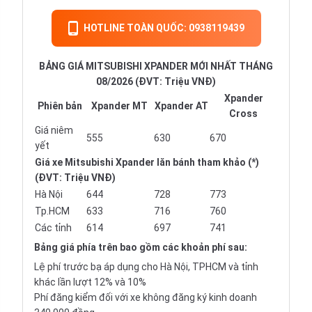
HOTLINE TOÀN QUỐC: 0938119439
BẢNG GIÁ MITSUBISHI XPANDER MỚI NHẤT THÁNG
08/2026 (ĐVT: Triệu VNĐ)
Xpander
Phiên bản
Xpander MT
Xpander AT
Cross
Giá niêm
555
630
670
yết
Giá xe Mitsubishi Xpander lăn bánh tham khảo (*)
(ĐVT: Triệu VNĐ)
Hà Nội
644
728
773
Tp.HCM
633
716
760
Các tỉnh
614
697
741
Bảng giá phía trên bao gồm các khoản phí sau:
Lệ phí trước bạ áp dụng cho Hà Nội, TPHCM và tỉnh
khác lần lượt 12% và 10%
Phí đăng kiểm đối với xe không đăng ký kinh doanh