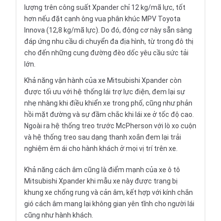
lượng trên công suất Xpander chỉ 12 kg/mã lực, tốt
hơn nếu đặt cạnh ông vua phân khúc MPV Toyota
Innova (12,8 kg/mã lực). Do đó, động cơ này sẵn sàng
đáp ứng nhu cầu di chuyển đa địa hình, từ trong đô thị
cho đến những cung đường đèo dốc yêu cầu sức tải
lớn.
Khả năng vận hành của xe Mitsubishi Xpander còn
được tối ưu với hệ thống lái trợ lực điện, đem lại sự
nhẹ nhàng khi điều khiển xe trong phố, cũng như phản
hồi mặt đường và sự đầm chắc khi lái xe ở tốc độ cao.
Ngoài ra hệ thống treo trước McPherson với lò xo cuộn
và hệ thống treo sau dạng thanh xoắn đem lại trải
nghiệm êm ái cho hành khách ở mọi vị trí trên xe.
Khả năng cách âm cũng là điểm mạnh của xe ô tô
Mitsubishi Xpander khi mẫu xe này được trang bị
khung xe chống rung và cản âm, kết hợp với kính chắn
gió cách âm mang lại không gian yên tĩnh cho người lái
cũng như hành khách.