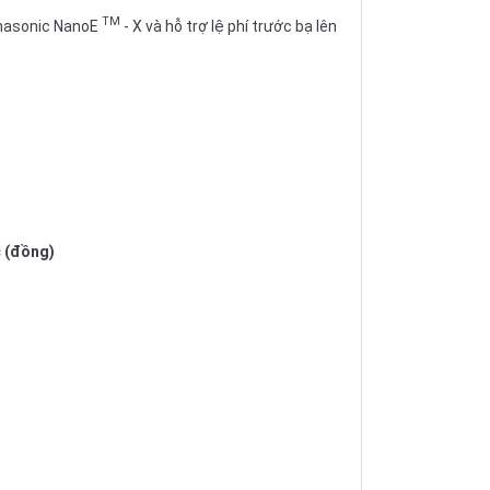
TM
anasonic NanoE
- X và hỗ trợ lệ phí trước bạ lên
c (đồng)