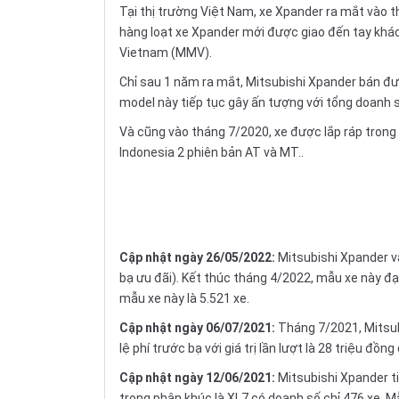
Tại thị trường Việt Nam, xe Xpander ra mắt vào 
hàng loạt xe Xpander mới được giao đến tay khách
Vietnam (MMV).
Chỉ sau 1 năm ra mắt,
Mitsubishi Xpander
bán đượ
model này tiếp tục gây ấn tượng với tổng doanh số
Và cũng vào tháng 7/2020, xe được lắp ráp trong 
Indonesia 2 phiên bản AT và MT..
Cập nhật ngày 26/05/2022:
Mitsubishi Xpander v
bạ ưu đãi). Kết thúc tháng 4/2022, mẫu xe này đạ
mẫu xe này là 5.521 xe.
Cập nhật ngày 06/07/2021:
Tháng 7/2021, Mitsub
lệ phí trước bạ với giá trị lần lượt là 28 triệu 
Cập nhật ngày 12/06/2021:
Mitsubishi Xpander ti
trong phân khúc là XL7 có doanh số chỉ 476 xe. Mẫ