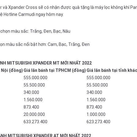
 và Xpander Cross sẽ có nhận được quà tặng là máy lọc không khí P
 hệ Hotline Carmudi ngay hôm nay.
 chọn màu sắc: Trắng, Đen, Bạc, Nâu
ọn màu sắc nổi bật hơn: Cam, Bạc, Trắng, Đen
ÁNH MITSUBISHI XPANDER MT MỚI NHẤT 2022
à Nội (đồng)
Giá lăn bánh tại TPHCM (đồng)
Giá lăn bánh tại tỉnh khá
555.000.000
555.000.000
55.500.000
55.500.000
340.000
340.000
1.560.000
1.560.000
873.400
873.400
20.000.000
1.000.000
633.273.400
623.273.400
ÁNH MITSUBISHI XPANDER AT MỚI NHẤT 2022