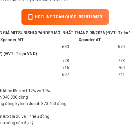
HOTLINE TOÀN QUỐC: 0938119439
 GIÁ MITSUBISHI XPANDER MỚI NHẤT THÁNG 08/2026 (ĐVT: Triệu
Xpander MT
Xpander AT
630
670
*) (ĐVT: Triệu VNĐ)
728
773
716
760
697
741
nh khác lần lượt 12% và 10%
nh 340.000 đồng
hông đăng ký kinh doanh 873.400 đồng
n lượt là 20 và 1 triệu đồng
a riêng các đại lý