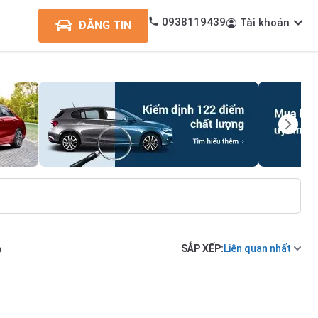
0938119439
Tài khoản
ĐĂNG TIN
6
SẮP XẾP:
Liên quan nhất