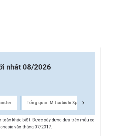
ới nhất 08/2026
pander
Tổng quan Mitsubishi Xpander
Ngoại thất xe 
n toàn khác biệt. Được xây dựng dựa trên mẫu xe
donesia vào tháng 07/2017.