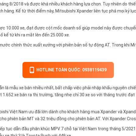
tháng 8/2018 và được khá nhiều khách hàng lựa chọn. Tuy nhiên do thi
 hàng. Kể từ thời điểm này, Mitsubishi Xpander liên tục phá mọi kỷ lụ
c 10.000 xe, đạt được cột mốc doanh số giúp model này được chuyển 
 kể từ khi ra mắt lên đến 25.000 xe.
nước chính thức xuất xưởng với phiên bản số tự động AT. Trong khi Mit
HOTLINE TOÀN QUỐC: 0938119439
ẫn là mẫu xe bán nhiều nhất, bất chấp việc phải nhập khẩu nguyên chi
t 1.652 xe bán ra thị trường, tăng nhẹ chỉ 30 xe so với tháng trước đ
ishi Việt Nam ưu đãi lớn dành cho khách hàng mua Xpander và Xpand
đồng cho phiên bản MT và 32 triệu đồng cho phiên bản AT. Với Xpander Cr
ếp tục dẫn đầu phân khúc MPV 7 chỗ tại Việt Nam trong tháng 5/2021. 
u xe thứ 3 là Toyota Rush với 449 xe.