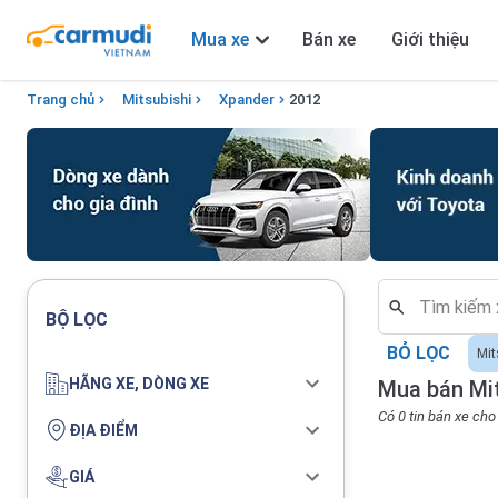
Mua xe
Bán xe
Giới thiệu
Trang chủ
Mitsubishi
Xpander
2012
BỘ LỌC
BỎ LỌC
Mit
HÃNG XE, DÒNG XE
Mua bán Mit
Có 0 tin bán xe ch
ĐỊA ĐIỂM
GIÁ