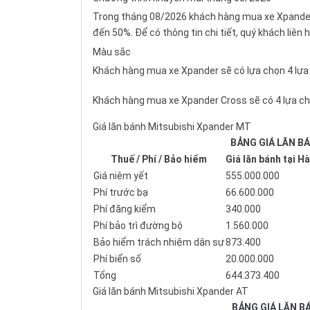
Trong tháng 08/2026 khách hàng mua xe Xpander
đến 50%. Để có thông tin chi tiết, quý khách liên
Màu sắc
Khách hàng mua xe Xpander sẽ có lựa chọn 4 lựa
Khách hàng mua xe Xpander Cross sẽ có 4 lựa ch
Giá lăn bánh Mitsubishi Xpander MT
BẢNG GIÁ LĂN B
Thuế / Phí / Bảo hiểm
Giá lăn bánh tại H
Giá niêm yết
555.000.000
Phí trước bạ
66.600.000
Phí đăng kiểm
340.000
Phí bảo trì đường bộ
1.560.000
Bảo hiểm trách nhiệm dân sự
873.400
Phí biển số
20.000.000
Tổng
644.373.400
Giá lăn bánh Mitsubishi Xpander AT
BẢNG GIÁ LĂN B