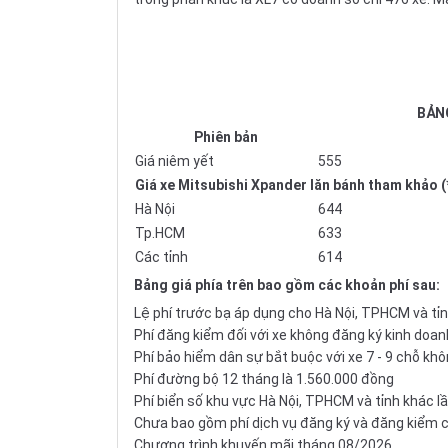
BẢNG
Phiên bản
Giá niêm yết
555
Giá xe Mitsubishi Xpander lăn bánh tham khảo (
Hà Nội
644
Tp.HCM
633
Các tỉnh
614
Bảng giá phía trên bao gồm các khoản phí sau:
Lệ phí trước bạ áp dụng cho Hà Nội, TPHCM và tỉ
Phí đăng kiểm đối với xe không đăng ký kinh doa
Phí bảo hiểm dân sự bắt buộc với xe 7 - 9 chỗ k
Phí đường bộ 12 tháng là 1.560.000 đồng
Phí biển số khu vực Hà Nội, TPHCM và tỉnh khác lầ
Chưa bao gồm phí dịch vụ đăng ký và đăng kiểm củ
Chương trình khuyến mãi tháng 08/2026