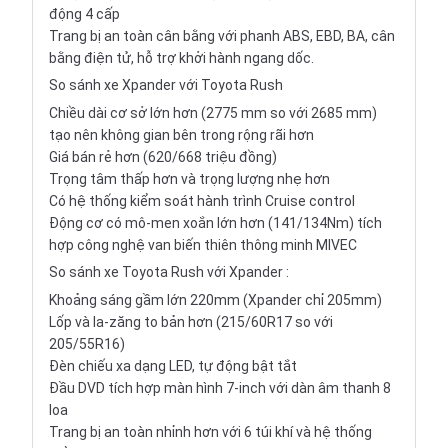
động 4 cấp
Trang bị an toàn cân bằng với phanh ABS, EBD, BA, cân
bằng điện tử, hỗ trợ khởi hành ngang dốc.
So sánh xe Xpander với Toyota Rush
Chiều dài cơ sở lớn hơn (2775 mm so với 2685 mm)
tạo nên không gian bên trong rộng rãi hơn
Giá bán rẻ hơn (620/668 triệu đồng)
Trọng tâm thấp hơn và trọng lượng nhẹ hơn
Có hệ thống kiểm soát hành trình Cruise control
Động cơ có mô-men xoắn lớn hơn (141/134Nm) tích
hợp công nghệ van biến thiên thông minh MIVEC
So sánh xe Toyota Rush với Xpander :
Khoảng sáng gầm lớn 220mm (Xpander chỉ 205mm)
Lốp và la-zăng to bản hơn (215/60R17 so với
205/55R16)
Đèn chiếu xa dạng LED, tự động bật tắt
Đầu DVD tích hợp màn hình 7-inch với dàn âm thanh 8
loa
Trang bị an toàn nhỉnh hơn với 6 túi khí và hệ thống