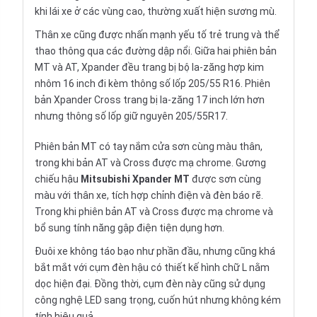
khi lái xe ở các vùng cao, thường xuất hiện sương mù.
Thân xe cũng được nhấn mạnh yếu tố trẻ trung và thể
thao thông qua các đường dập nổi. Giữa hai phiên bản
MT và AT, Xpander đều trang bị bộ la-zăng hợp kim
nhôm 16 inch đi kèm thông số lốp 205/55 R16. Phiên
bản Xpander Cross trang bị la-zăng 17 inch lớn hơn
nhưng thông số lốp giữ nguyên 205/55R17.
Phiên bản MT có tay nắm cửa sơn cùng màu thân,
trong khi bản AT và Cross được mạ chrome. Gương
chiếu hậu
Mitsubishi Xpander MT
được sơn cùng
màu với thân xe, tích hợp chỉnh điện và đèn báo rẽ.
Trong khi phiên bản AT và Cross được mạ chrome và
bổ sung tính năng gập điện tiện dụng hơn.
Đuôi xe không táo bạo như phần đầu, nhưng cũng khá
bắt mắt với cụm đèn hậu có thiết kế hình chữ L nằm
dọc hiện đại. Đồng thời, cụm đèn này cũng sử dụng
công nghệ LED sang trọng, cuốn hút nhưng không kém
tính hiệu quả.