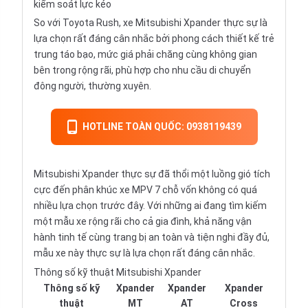
kiểm soát lực kéo
So với Toyota Rush, xe Mitsubishi Xpander thực sự là
lựa chọn rất đáng cân nhắc bởi phong cách thiết kế trẻ
trung táo bạo, mức giá phải chăng cùng không gian
bên trong rộng rãi, phù hợp cho nhu cầu di chuyển
đông người, thường xuyên.
HOTLINE TOÀN QUỐC: 0938119439
Mitsubishi Xpander thực sự đã thổi một luồng gió tích
cực đến phân khúc xe MPV 7 chỗ vốn không có quá
nhiều lựa chọn trước đây. Với những ai đang tìm kiếm
một mẫu xe rộng rãi cho cả gia đình, khả năng vận
hành tinh tế cùng trang bị an toàn và tiện nghi đầy đủ,
mẫu xe này thực sự là lựa chọn rất đáng cân nhắc.
Thông số kỹ thuật Mitsubishi Xpander
Thông số kỹ
Xpander
Xpander
Xpander
thuật
MT
AT
Cross