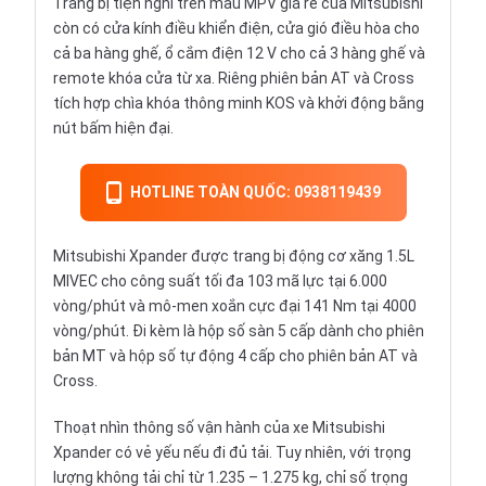
Trang bị tiện nghi trên mẫu MPV giá rẻ của Mitsubishi
còn có cửa kính điều khiển điện, cửa gió điều hòa cho
cả ba hàng ghế, ổ cắm điện 12 V cho cả 3 hàng ghế và
remote khóa cửa từ xa. Riêng phiên bản AT và Cross
tích hợp chìa khóa thông minh KOS và khởi động bằng
nút bấm hiện đại.
HOTLINE TOÀN QUỐC: 0938119439
Mitsubishi Xpander được trang bị động cơ xăng 1.5L
MIVEC cho công suất tối đa 103 mã lực tại 6.000
vòng/phút và mô-men xoắn cực đại 141 Nm tại 4000
vòng/phút. Đi kèm là hộp số sàn 5 cấp dành cho phiên
bản MT và hộp số tự động 4 cấp cho phiên bản AT và
Cross.
Thoạt nhìn thông số vận hành của xe Mitsubishi
Xpander có vẻ yếu nếu đi đủ tải. Tuy nhiên, với trọng
lượng không tải chỉ từ 1.235 – 1.275 kg, chỉ số trọng