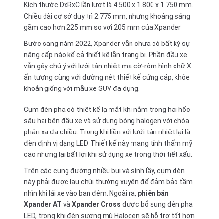
Kích thước DxRxC lần lượt là 4.500 x 1.800 x 1.750 mm.
Chiều dài cơ sở duy trì 2.775 mm, nhưng khoảng sáng
gầm cao hơn 225 mm so với 205 mm của Xpander
Bước sang năm 2022, Xpander vẫn chưa có bất kỳ sự
nâng cấp nào kể cả thiết kế lẫn trang bị. Phần đầu xe
vẫn gây chú ý với lưới tản nhiệt mạ cờ-rôm hình chữ X
ấn tượng cùng với đường nét thiết kế cứng cáp, khỏe
khoắn giống với mẫu xe SUV đa dụng.
Cụm đèn pha có thiết kế lạ mắt khi nằm trong hai hốc
sâu hai bên đầu xe và sử dụng bóng halogen với chóa
phản xạ đa chiều. Trong khi liền với lưới tản nhiệt lại là
đèn định vị dạng LED. Thiết kế này mang tính thẩm mỹ
cao nhưng lại bất lợi khi sử dụng xe trong thời tiết xấu.
Trên các cung đường nhiều bụi và sình lầy, cụm đèn
này phải được lau chùi thường xuyên để đảm bảo tầm
nhìn khi lái xe vào ban đêm. Ngoài ra,
phiên bản
Xpander AT
và
Xpander Cross
được bổ sung đèn pha
LED, trong khi đèn sương mù Halogen sẽ hỗ trợ tốt hơn