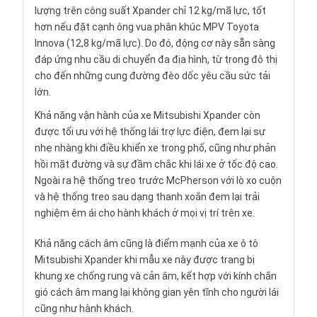
lượng trên công suất Xpander chỉ 12 kg/mã lực, tốt
hơn nếu đặt cạnh ông vua phân khúc MPV Toyota
Innova (12,8 kg/mã lực). Do đó, động cơ này sẵn sàng
đáp ứng nhu cầu di chuyển đa địa hình, từ trong đô thị
cho đến những cung đường đèo dốc yêu cầu sức tải
lớn.
Khả năng vận hành của xe Mitsubishi Xpander còn
được tối ưu với hệ thống lái trợ lực điện, đem lại sự
nhẹ nhàng khi điều khiển xe trong phố, cũng như phản
hồi mặt đường và sự đầm chắc khi lái xe ở tốc độ cao.
Ngoài ra hệ thống treo trước McPherson với lò xo cuộn
và hệ thống treo sau dạng thanh xoắn đem lại trải
nghiệm êm ái cho hành khách ở mọi vị trí trên xe.
Khả năng cách âm cũng là điểm mạnh của xe ô tô
Mitsubishi Xpander khi mẫu xe này được trang bị
khung xe chống rung và cản âm, kết hợp với kính chắn
gió cách âm mang lại không gian yên tĩnh cho người lái
cũng như hành khách.