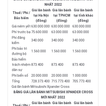
NHẤT 2022
Giá lăn bánh
Giá lăn bánh
Giá lăn bánh
Thuế / Phí /
tại Hà Nội
tại TPHCM
tại tỉnh khác
Bảo hiểm
(đồng)
(đồng)
(đồng)
Giá niêm yết
630.000.000
630.000.000
630.000.000
Phí trước bạ
75.600.000
63.000.000
63.000.000
Phí đăng
340.000
340.000
340.000
kiểm
Phí bảo trì
1.560.000
1.560.000
1.560.000
đường bộ
Bảo hiểm
trách nhiệm
873.400
873.400
873.400
dân sự
Phí biển số
20.000.000
20.000.000
1.000.000
Tổng
728.373.400
715.773.400
705.773.400
Giá lăn bánh Mitsubishi Xpander Cross
BẢNG GIÁ LĂN BÁNH MITSUBISHI XPANDER CROSS
MỚI NHẤT 2022
Giá lăn bánh
Giá lăn bánh
Giá lăn bánh
Thuế / Phí /