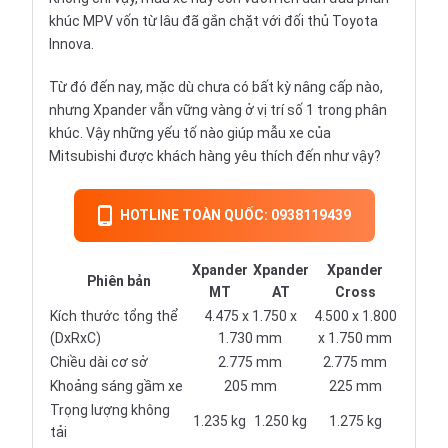
khúc MPV vốn từ lâu đã gắn chặt với đối thủ Toyota
Innova.
Từ đó đến nay, mặc dù chưa có bất kỳ nâng cấp nào,
nhưng Xpander vẫn vững vàng ở vị trí số 1 trong phân
khúc. Vậy những yếu tố nào giúp mẫu xe của
Mitsubishi được khách hàng yêu thích đến như vậy?
HOTLINE TOÀN QUỐC: 0938119439
Xpander
Xpander
Xpander
Phiên bản
MT
AT
Cross
Kích thước tổng thể
4.475 x 1.750 x
4.500 x 1.800
(DxRxC)
1.730 mm
x 1.750 mm
Chiều dài cơ sở
2.775 mm
2.775 mm
Khoảng sáng gầm xe
205 mm
225 mm
Trọng lượng không
1.235 kg
1.250 kg
1.275 kg
tải