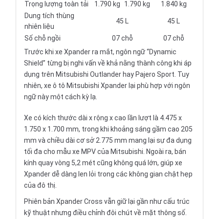
Trọng lượng toàn tải
1.790 kg
1.790 kg
1.840 kg
Dung tích thùng
45 L
45 L
nhiên liệu
Số chỗ ngồi
07 chỗ
07 chỗ
Trước khi xe Xpander ra mắt, ngôn ngữ “Dynamic
Shield” từng bị nghi vấn về khả nằng thành công khi áp
dụng trên Mitsubishi Outlander hay Pajero Sport. Tuy
nhiên, xe ô tô Mitsubishi Xpander lại phù hợp với ngôn
ngữ này một cách kỳ lạ.
Xe có kích thước dài x rộng x cao lần lượt là 4.475 x
1.750 x 1.700 mm, trong khi khoảng sáng gầm cao 205
mm và chiều dài cơ sở 2.775 mm mang lại sự đa dụng
tối đa cho mẫu xe MPV của Mitsubishi. Ngoài ra, bán
kính quay vòng 5,2 mét cũng không quá lớn, giúp xe
Xpander dễ dàng len lỏi trong các không gian chật hẹp
của đô thị.
Phiên bản Xpander Cross vẫn giữ lại gần như cấu trúc
kỹ thuật nhưng điều chỉnh đôi chút về mặt thông số.