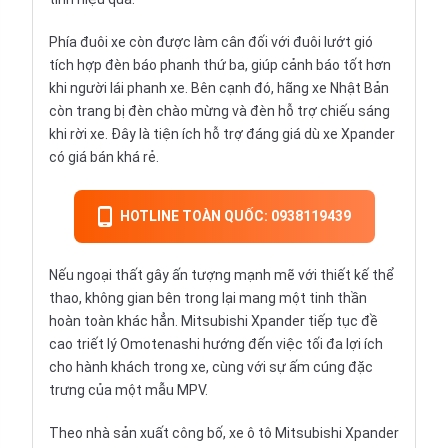
Phía đuôi xe còn được làm cân đối với đuôi lướt gió
tích hợp đèn báo phanh thứ ba, giúp cảnh báo tốt hơn
khi người lái phanh xe. Bên cạnh đó, hãng xe Nhật Bản
còn trang bị đèn chào mừng và đèn hỗ trợ chiếu sáng
khi rời xe. Đây là tiện ích hỗ trợ đáng giá dù xe Xpander
có giá bán khá rẻ.
HOTLINE TOÀN QUỐC: 0938119439
Nếu ngoại thất gây ấn tượng mạnh mẽ với thiết kế thể
thao, không gian bên trong lại mang một tinh thần
hoàn toàn khác hẳn. Mitsubishi Xpander tiếp tục đề
cao triết lý Omotenashi hướng đến việc tối đa lợi ích
cho hành khách trong xe, cùng với sự ấm cúng đặc
trưng của một mẫu MPV.
Theo nhà sản xuất công bố, xe ô tô Mitsubishi Xpander