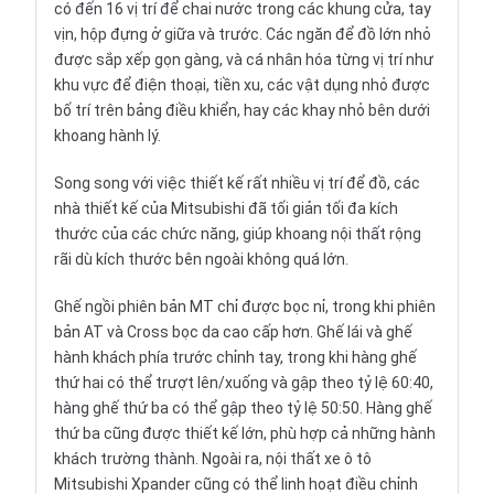
có đến 16 vị trí để chai nước trong các khung cửa, tay
vịn, hộp đựng ở giữa và trước. Các ngăn để đồ lớn nhỏ
được sắp xếp gọn gàng, và cá nhân hóa từng vị trí như
khu vực để điện thoại, tiền xu, các vật dụng nhỏ được
bố trí trên bảng điều khiển, hay các khay nhỏ bên dưới
khoang hành lý.
Song song với việc thiết kế rất nhiều vị trí để đồ, các
nhà thiết kế của Mitsubishi đã tối giản tối đa kích
thước của các chức năng, giúp khoang nội thất rộng
rãi dù kích thước bên ngoài không quá lớn.
Ghế ngồi phiên bản MT chỉ được bọc nỉ, trong khi phiên
bản AT và Cross bọc da cao cấp hơn. Ghế lái và ghế
hành khách phía trước chỉnh tay, trong khi hàng ghế
thứ hai có thể trượt lên/xuống và gập theo tỷ lệ 60:40,
hàng ghế thứ ba có thể gập theo tỷ lệ 50:50. Hàng ghế
thứ ba cũng được thiết kế lớn, phù hợp cả những hành
khách trường thành. Ngoài ra, nội thất xe ô tô
Mitsubishi Xpander cũng có thể linh hoạt điều chỉnh