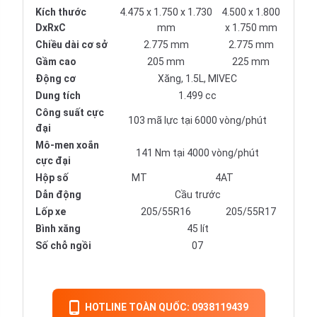
Kích thước
4.475 x 1.750 x 1.730
4.500 x 1.800
DxRxC
mm
x 1.750 mm
Chiều dài cơ sở
2.775 mm
2.775 mm
Gầm cao
205 mm
225 mm
Động cơ
Xăng, 1.5L, MIVEC
Dung tích
1.499 cc
Công suất cực
103 mã lực tại 6000 vòng/phút
đại
Mô-men xoắn
141 Nm tại 4000 vòng/phút
cực đại
Hộp số
MT
4AT
Dẫn động
Cầu trước
Lốp xe
205/55R16
205/55R17
Bình xăng
45 lít
Số chỗ ngồi
07
HOTLINE TOÀN QUỐC: 0938119439