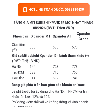
HOTLINE TOÀN QUỐC: 0938119439
BẢNG GIÁ MITSUBISHI XPANDER MỚI NHẤT THÁNG
08/2026 (ĐVT: Triệu VNĐ)
Xpander
Phiên bản
Xpander MT
Xpander AT
Cross
Giá niêm
555
630
670
yết
Giá xe Mitsubishi Xpander lăn bánh tham khảo (*)
(ĐVT: Triệu VNĐ)
Hà Nội
644
728
773
Tp.HCM
633
716
760
Các tỉnh
614
697
741
Bảng giá phía trên bao gồm các khoản phí sau:
Lệ phí trước bạ áp dụng cho Hà Nội, TPHCM và tỉnh
khác lần lượt 12% và 10%
Phí đăng kiểm đối với xe không đăng ký kinh doanh