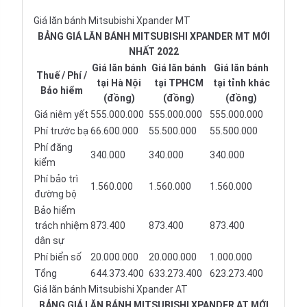
Giá lăn bánh Mitsubishi Xpander MT
BẢNG GIÁ LĂN BÁNH MITSUBISHI XPANDER MT MỚI
NHẤT 2022
Giá lăn bánh
Giá lăn bánh
Giá lăn bánh
Thuế / Phí /
tại Hà Nội
tại TPHCM
tại tỉnh khác
Bảo hiểm
(đồng)
(đồng)
(đồng)
Giá niêm yết
555.000.000
555.000.000
555.000.000
Phí trước bạ
66.600.000
55.500.000
55.500.000
Phí đăng
340.000
340.000
340.000
kiểm
Phí bảo trì
1.560.000
1.560.000
1.560.000
đường bộ
Bảo hiểm
trách nhiệm
873.400
873.400
873.400
dân sự
Phí biển số
20.000.000
20.000.000
1.000.000
Tổng
644.373.400
633.273.400
623.273.400
Giá lăn bánh Mitsubishi Xpander AT
BẢNG GIÁ LĂN BÁNH MITSUBISHI XPANDER AT MỚI