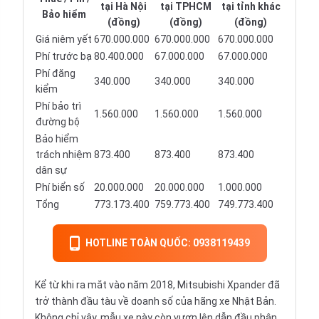
tại Hà Nội
tại TPHCM
tại tỉnh khác
Bảo hiểm
(đồng)
(đồng)
(đồng)
Giá niêm yết
670.000.000
670.000.000
670.000.000
Phí trước bạ
80.400.000
67.000.000
67.000.000
Phí đăng
340.000
340.000
340.000
kiểm
Phí bảo trì
1.560.000
1.560.000
1.560.000
đường bộ
Bảo hiểm
trách nhiệm
873.400
873.400
873.400
dân sự
Phí biển số
20.000.000
20.000.000
1.000.000
Tổng
773.173.400
759.773.400
749.773.400
HOTLINE TOÀN QUỐC: 0938119439
Kể từ khi ra mắt vào năm 2018, Mitsubishi Xpander đã
trở thành đầu tàu về doanh số của hãng xe Nhật Bản.
Không chỉ vậy, mẫu xe này còn vươn lên dẫn đầu phân