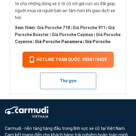
tô
cho những dòng xe ô tô cũ với giá cực ưu đãi giúp
người mua và người bán an tâm hơn khi giao dịch xe
hơi.
Xem thêm:
Giá Porsche 718
|
Giá Porsche 911
|
Giá
Porsche Boxster
|
Giá Porsche Cayman
|
Giá Porsche
Cayenne
|
Giá Porsche Panamera
|
Giá Porsche
HOTLINE TOÀN QUỐC: 0938119439
Thu gọn
Carmudi - nền tảng hàng đầu trong lĩnh vực xe cũ tại Việt Nam.
Cam kết mang đến cho khách hàng trải nghiệm hoàn toàn minh