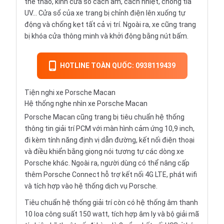
thể thao, kính cửa sổ cách âm, cách nhiệt, chống tia
UV... Cửa sổ của xe trang bị chỉnh điện lên xuống tự
động và chống kẹt tất cả vị trí. Ngoài ra, xe cũng trang
bị khóa cửa thông minh và khởi động bằng nút bấm.
HOTLINE TOÀN QUỐC: 0938119439
Tiện nghi xe Porsche Macan
Hệ thống nghe nhìn xe Porsche Macan
Porsche Macan cũng trang bị tiêu chuẩn hệ thống
thông tin giải trí PCM với màn hình cảm ứng 10,9 inch,
đi kèm tính năng định vị dẫn đường, kết nối điện thoại
và điều khiển bằng giọng nói tương tự các dòng xe
Porsche khác. Ngoài ra, người dùng có thể nâng cấp
thêm Porsche Connect hỗ trợ kết nối 4G LTE, phát wifi
và tích hợp vào hệ thống dịch vụ Porsche.
Tiêu chuẩn hệ thống giải trí còn có hệ thống âm thanh
10 loa công suất 150 watt, tích hợp âm ly và bộ giải mã