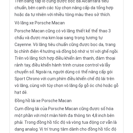
Trên bảng táp lô cũng được bọc da Alcantara tiêu
chuẩn, bên cạnh các tùy chọn nâng cấp da tổng hợp
hoặc da tự nhiên với nhiều tông màu theo sở thích.
Vô lăng xe Porsche Macan
Porsche Macan cũng có vô lăng thiết kế thể thao 3
chấu và được mạ kim loại sang trọng tương tự
Cayenne. Vô lăng tiêu chuẩn cũng được bọc da, trang
bị chỉnh điện 4 hướng và đồng bộ nhớ vị trí với ghế ngồi.
Trên vô lăng tích hợp điều khiển âm thanh, đàm thoại
rảnh tay, điều khiển hành trình cruise control và lẫy
chuyển số. Ngoài ra, người dùng có thể nâng cấp gói
Sport Chrono với cụm phím điều khiển chế độ lái trên
vô lăng, cùng với tùy chọn vô lăng ốp gỗ óc chó hoặc gỗ
hạt dẻ.
Đồng hồ lái xe Porsche Macan
Cụm đồng lái của Porsche Macan cũng được số hóa
một phần với một màn hình đa thông tin 4,8 inch bên
phải. Trong đồng hồ tốc độ và vòng tua động cơ vẫn là
dạng analog. Vị trí trung tâm dành cho đồng hồ tốc độ