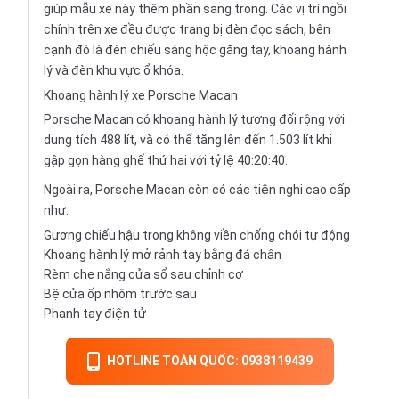
giúp mẫu xe này thêm phần sang trọng. Các vị trí ngồi
chính trên xe đều được trang bị đèn đọc sách, bên
cạnh đó là đèn chiếu sáng hộc găng tay, khoang hành
lý và đèn khu vực ổ khóa.
Khoang hành lý xe Porsche Macan
Porsche Macan có khoang hành lý tương đối rộng với
dung tích 488 lít, và có thể tăng lên đến 1.503 lít khi
gập gọn hàng ghế thứ hai với tỷ lệ 40:20:40.
Ngoài ra, Porsche Macan còn có các tiện nghi cao cấp
như:
Gương chiếu hậu trong không viền chống chói tự động
Khoang hành lý mở rảnh tay bằng đá chân
Rèm che nắng cửa sổ sau chỉnh cơ
Bệ cửa ốp nhôm trước sau
Phanh tay điện tử
HOTLINE TOÀN QUỐC: 0938119439