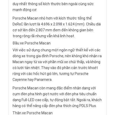
duy nhất thông số kích thước bên ngoài cùng sức
mạnh động cơ.
Porsche Macan nhỏ hơn với kích thước tổng thể
DxRxC lần lượt là 4.696 x 2.098 x 1.624 (mm). Chiều dài
cơ sở lên đến 2.807 mm đem đến không gian bên
trong rộng rãi nhưng vẫn khá linh hoạt.
Đầu xe Porsche Macan
Với việc sử dụng chung một ngôn ngữ thiết kế với các
dòng xe trong gia đình Porsche, nên không khó nhận ra
Macan ngay từ xa với phần mũi xe chúi thấp, và không
có lưới tản nhiệt. Thay vào đó phần cản trước khoét
rộng với các hốc hút gió lớn, tương tự Porsche
Cayenne hay Panamera.
Porsche Macan còn mang đặc điểm nhận dạng với
cụm đèn pha hình giọt nước với đèn pha tiêu chuẩn
dạng Full-LED cao cấp, tự động bật tắt. Ngoài ra, khách
hàng có thể nâng cấp đèn pha thích ứng PDLS Plus.
Thân xe Porsche Macan