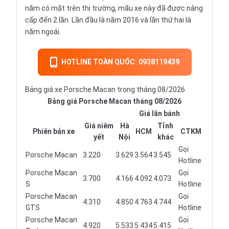
năm có mặt trên thị trường, mãu xe này đã được nâng
cấp đến 2 lần. Lần đầu là năm 2016 và lần thứ hai là
năm ngoái.
HOTLINE TOÀN QUỐC: 0938119439
Bảng giá xe Porsche Macan trong tháng 08/2026
Bảng giá Porsche Macan tháng 08/2026
Giá lăn bánh
Giá niêm
Hà
Tỉnh
Phiên bản xe
HCM
CTKM
yết
Nội
khác
Gọi
Porsche Macan
3.220
3.629
3.564
3.545
Hotline
Porsche Macan
Gọi
3.700
4.166
4.092
4.073
S
Hotline
Porsche Macan
Gọi
4.310
4.850
4.763
4.744
GTS
Hotline
Porsche Macan
Gọi
4.920
5.533
5.434
5.415