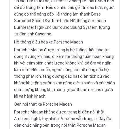
tín hiệu kỹ thuật số, đi kèm là 2 cổng kết nối USB ở hộc
để đồ trung tâm. Nếu có nhu cầu giải trí cao hơn, người
dùng có thể nâng cấp Hệ thống âm thanh Bose
Surround Sound System hoặc Hệ thống âm thanh
Burmester High-End Surround Sound System tương
tự đàn anh Cayenne.
Hệ thống điều hòa xe Porsche Macan
Porsche Macan được trang bị hệ thống điều hòa tự
động 3 vùng khí hậu, đi kèm hệ thống tuần hoàn không
khí với cảm biến chất lượng không khí, độ ẩm và ngăn
làm mát. Nếu muốn, người dùng có thể nâng cấp hệ
thống phát ion, tăng cường các hạt điện tích bù vào
không khí, tăng cường khả năng diệt khuẩn và cải thiện
chất lượng không khí, mang lại sự thoải mái cho người
lái và hành khách.
Đèn nội thất xe Porsche Macan
Porsche Macan không được trang bị đèn nội thất
Ambient Light, tuy nhiên Porsche vẫn trang bị đầy đủ
đèn chức năng bên trong nội thất Porsche Macan,