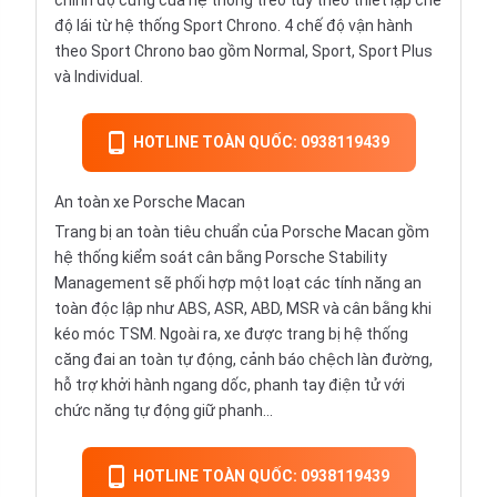
chỉnh độ cứng của hệ thống treo tùy theo thiết lập chế
độ lái từ hệ thống Sport Chrono. 4 chế độ vận hành
theo Sport Chrono bao gồm Normal, Sport, Sport Plus
và Individual.
HOTLINE TOÀN QUỐC: 0938119439
An toàn xe Porsche Macan
Trang bị an toàn tiêu chuẩn của Porsche Macan gồm
hệ thống kiểm soát cân bằng Porsche Stability
Management sẽ phối hợp một loạt các tính năng an
toàn độc lập như ABS, ASR, ABD, MSR và cân bằng khi
kéo móc TSM. Ngoài ra, xe được trang bị hệ thống
căng đai an toàn tự động, cảnh báo chệch làn đường,
hỗ trợ khởi hành ngang dốc, phanh tay điện tử với
chức năng tự động giữ phanh...
HOTLINE TOÀN QUỐC: 0938119439