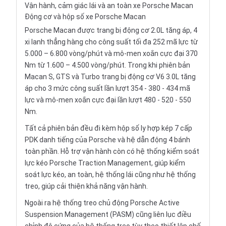
Vận hành, cảm giác lái và an toàn xe Porsche Macan
Động cơ và hộp số xe Porsche Macan
Porsche Macan được trang bị động cơ 2.0L tăng áp, 4
xi lanh thẳng hàng cho công suất tối đa 252 mã lực từ
5.000 – 6.800 vòng/phút và mô-men xoắn cực đại 370
Nm từ 1.600 – 4.500 vòng/phút. Trong khi phiên bản
Macan S, GTS và Turbo trang bị động cơ V6 3.0L tăng
áp cho 3 mức công suất lần lượt 354 - 380 - 434 mã
lực và mô-men xoắn cực đại lần lượt 480 - 520 - 550
Nm.
Tất cả phiên bản đều đi kèm hộp số ly hợp kép 7 cấp
PDK danh tiếng của Porsche và hệ dẫn động 4 bánh
toàn phần. Hỗ trợ vận hành còn có hệ thống kiểm soát
lực kéo Porsche Traction Management, giúp kiểm
soát lực kéo, an toàn, hệ thống lái cũng như hệ thống
treo, giúp cải thiện khả năng vận hành.
Ngoài ra hệ thống treo chủ động Porsche Active
Suspension Management (PASM) cũng liên lục điều