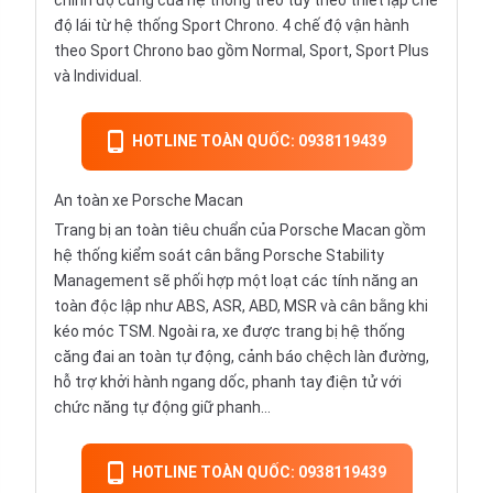
chỉnh độ cứng của hệ thống treo tùy theo thiết lập chế
độ lái từ hệ thống Sport Chrono. 4 chế độ vận hành
theo Sport Chrono bao gồm Normal, Sport, Sport Plus
và Individual.
HOTLINE TOÀN QUỐC: 0938119439
An toàn xe Porsche Macan
Trang bị an toàn tiêu chuẩn của Porsche Macan gồm
hệ thống kiểm soát cân bằng Porsche Stability
Management sẽ phối hợp một loạt các tính năng an
toàn độc lập như ABS, ASR, ABD, MSR và cân bằng khi
kéo móc TSM. Ngoài ra, xe được trang bị hệ thống
căng đai an toàn tự động, cảnh báo chệch làn đường,
hỗ trợ khởi hành ngang dốc, phanh tay điện tử với
chức năng tự động giữ phanh...
HOTLINE TOÀN QUỐC: 0938119439