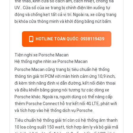
thể thao, kính cửa sổ cách âm, cách nhiệt, chống tia
UV... Cửa sổ của xe trang bị chỉnh điện lên xuống tự
động và chống kẹt tất cả vị trí. Ngoài ra, xe cũng trang
bị khóa cửa thông minh và khởi động bằng nút bấm.
HOTLINE TOÀN QUỐC: 0938119439
Tiện nghi xe Porsche Macan
Hệ thống nghe nhìn xe Porsche Macan
Porsche Macan cũng trang bị tiêu chuẩn hệ thống
thông tin giải trí PCM với màn hình cảm ứng 10,9 inch,
đi kèm tính năng định vị dẫn đường, kết nối điện thoại
và điều khiển bằng giọng nói tương tự các dòng xe
Porsche khác. Ngoài ra, người dùng có thể nâng cấp
thêm Porsche Connect hỗ trợ kết nối 4G LTE, phát wifi
và tích hợp vào hệ thống dịch vụ Porsche.
Tiêu chuẩn hệ thống giải trí còn có hệ thống âm thanh
10 loa công suất 150 watt, tích hợp âm ly và bộ giải mã