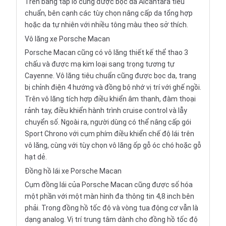
Trên bảng táp lô cũng được bọc da Alcantara tiêu
chuẩn, bên cạnh các tùy chọn nâng cấp da tổng hợp
hoặc da tự nhiên với nhiều tông màu theo sở thích.
Vô lăng xe Porsche Macan
Porsche Macan cũng có vô lăng thiết kế thể thao 3
chấu và được mạ kim loại sang trọng tương tự
Cayenne. Vô lăng tiêu chuẩn cũng được bọc da, trang
bị chỉnh điện 4 hướng và đồng bộ nhớ vị trí với ghế ngồi.
Trên vô lăng tích hợp điều khiển âm thanh, đàm thoại
rảnh tay, điều khiển hành trình cruise control và lẫy
chuyển số. Ngoài ra, người dùng có thể nâng cấp gói
Sport Chrono với cụm phím điều khiển chế độ lái trên
vô lăng, cùng với tùy chọn vô lăng ốp gỗ óc chó hoặc gỗ
hạt dẻ.
Đồng hồ lái xe Porsche Macan
Cụm đồng lái của Porsche Macan cũng được số hóa
một phần với một màn hình đa thông tin 4,8 inch bên
phải. Trong đồng hồ tốc độ và vòng tua động cơ vẫn là
dạng analog. Vị trí trung tâm dành cho đồng hồ tốc độ