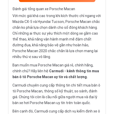
Đánh giá tổng quan xe Porsche Macan
Với mức giá khá cao trong khi kích thước chỉ ngang với
Mazda CX-5 và Hyundai Tucson, Porsche Macan chắc
chắn ko phải lựa chọn dành cho số đông khách hàng.
Chỉ những ai thực sự yêu thích một dòng xe gầm cao
thể thao, khả năng vận hành mạnh mẽ đậm chất
đường đua, khả năng bảo vệ gần như hoàn hảo,
Porsche Macan 2020 chắc chắn là lựa chọn mang lại
nhiều thú vị sau vô lăng.
Bạn muốn mua Porsche Macan giá rẻ, chính hãng,
chính chủ? Hãy liên hệ
Carmudi
- kênh thông tin mua
bán ô tô Porsche Macan uy tín và chất lượng.
Carmudi chuyên cung cấp thông tin chi tiết
mua bán ô
tô
Porsche Macan, thông số kỹ thuật, so sánh, đánh
giá. Chúng tôi còn là cầu nối giữa người mua và đại lý
bán xe hơi Porsche Macan uy tín trên toàn quốc.
Bên cạnh đó, Carmudi cung cấp dịch vụ
kiểm định xe ô