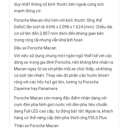
duy nhất thông số kích thước bên ngoài cùng sức
mạnh động cơ.
Porsche Macan nhỏ hơn với kích thước tổng thể
DxRxC lần lượt là 4.696 x 2.098 x 1.624 (mm). Chiều dài
cơ sở lên đến 2.807 mm đem đến không gian bên
trong rộng rãi nhưng vẫn khá linh hoạt.
Đầu xe Porsche Macan
Với việc sử dụng chung một ngôn ngữ thiết kế với các
dòng xe trong gia đình Porsche, nên không khó nhận ra
Macan ngay từ xa với phần mũi xe chúi thấp, và không
có lưới tản nhiệt. Thay vào đó phần cản trước khoét
rộng với các hốc hút gió lớn, tương tự Porsche
Cayenne hay Panamera.
Porsche Macan còn mang đặc điểm nhận dạng với
cụm đèn pha hình giọt nước với đèn pha tiêu chuẩn
dạng Full-LED cao cấp, tự động bật tắt. Ngoài ra, khách
hàng có thể nâng cấp đèn pha thích ứng PDLS Plus.
Thân xe Porsche Macan