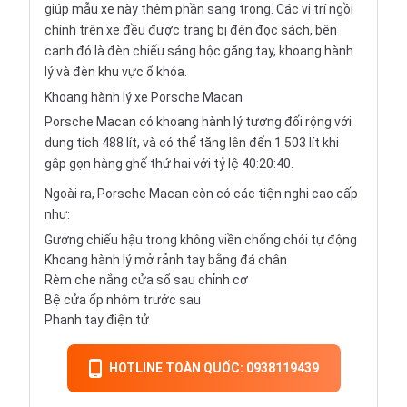
giúp mẫu xe này thêm phần sang trọng. Các vị trí ngồi
chính trên xe đều được trang bị đèn đọc sách, bên
cạnh đó là đèn chiếu sáng hộc găng tay, khoang hành
lý và đèn khu vực ổ khóa.
Khoang hành lý xe Porsche Macan
Porsche Macan có khoang hành lý tương đối rộng với
dung tích 488 lít, và có thể tăng lên đến 1.503 lít khi
gập gọn hàng ghế thứ hai với tỷ lệ 40:20:40.
Ngoài ra, Porsche Macan còn có các tiện nghi cao cấp
như:
Gương chiếu hậu trong không viền chống chói tự động
Khoang hành lý mở rảnh tay bằng đá chân
Rèm che nắng cửa sổ sau chỉnh cơ
Bệ cửa ốp nhôm trước sau
Phanh tay điện tử
HOTLINE TOÀN QUỐC: 0938119439