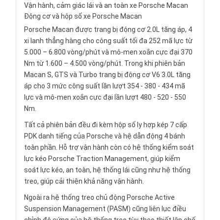
Vận hành, cảm giác lái và an toàn xe Porsche Macan
Động cơ và hộp số xe Porsche Macan
Porsche Macan được trang bị động cơ 2.0L tăng áp, 4
xi lanh thẳng hàng cho công suất tối đa 252 mã lực từ
5.000 – 6.800 vòng/phút và mô-men xoắn cực đại 370
Nm từ 1.600 – 4.500 vòng/phút. Trong khi phiên bản
Macan S, GTS và Turbo trang bị động cơ V6 3.0L tăng
áp cho 3 mức công suất lần lượt 354 - 380 - 434 mã
lực và mô-men xoắn cực đại lần lượt 480 - 520 - 550
Nm.
Tất cả phiên bản đều đi kèm hộp số ly hợp kép 7 cấp
PDK danh tiếng của Porsche và hệ dẫn động 4 bánh
toàn phần. Hỗ trợ vận hành còn có hệ thống kiểm soát
lực kéo Porsche Traction Management, giúp kiểm
soát lực kéo, an toàn, hệ thống lái cũng như hệ thống
treo, giúp cải thiện khả năng vận hành.
Ngoài ra hệ thống treo chủ động Porsche Active
Suspension Management (PASM) cũng liên lục điều