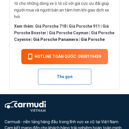
tô
cho những dòng xe ô tô cũ với giá cực ưu đãi giúp
người mua và người bán an tâm hơn khi giao dịch xe
hơi.
Xem thêm:
Giá Porsche 718
|
Giá Porsche 911
|
Giá
Porsche Boxster
|
Giá Porsche Cayman
|
Giá Porsche
Cayenne
|
Giá Porsche Panamera
|
Giá Porsche
HOTLINE TOÀN QUỐC: 0938119439
Thu gọn
Carmudi - nền tảng hàng đầu trong lĩnh vực xe cũ tại Việt Nam.
Cam kết mang đến cho khách hàng trải nghiệm hoàn toàn minh