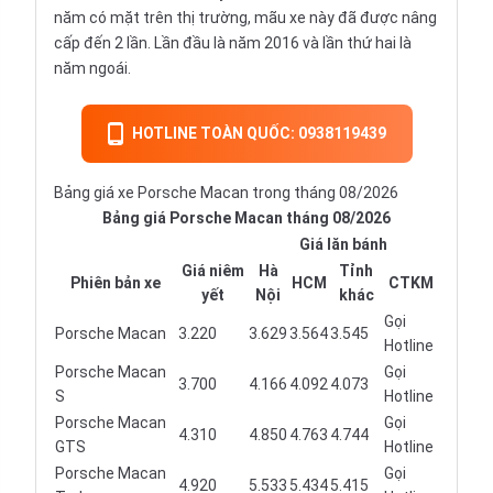
năm có mặt trên thị trường, mãu xe này đã được nâng
cấp đến 2 lần. Lần đầu là năm 2016 và lần thứ hai là
năm ngoái.
HOTLINE TOÀN QUỐC: 0938119439
Bảng giá xe Porsche Macan trong tháng 08/2026
Bảng giá Porsche Macan tháng 08/2026
Giá lăn bánh
Giá niêm
Hà
Tỉnh
Phiên bản xe
HCM
CTKM
yết
Nội
khác
Gọi
Porsche Macan
3.220
3.629
3.564
3.545
Hotline
Porsche Macan
Gọi
3.700
4.166
4.092
4.073
S
Hotline
Porsche Macan
Gọi
4.310
4.850
4.763
4.744
GTS
Hotline
Porsche Macan
Gọi
4.920
5.533
5.434
5.415