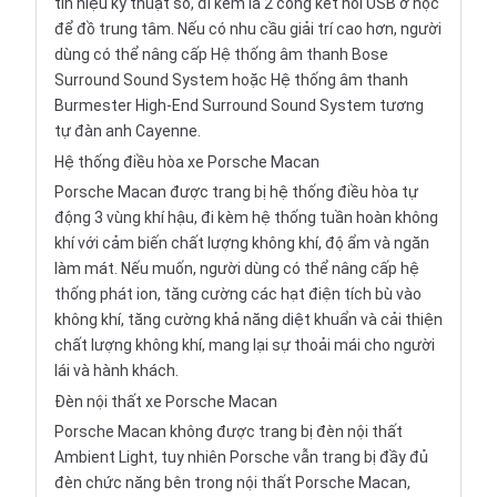
tín hiệu kỹ thuật số, đi kèm là 2 cổng kết nối USB ở hộc
để đồ trung tâm. Nếu có nhu cầu giải trí cao hơn, người
dùng có thể nâng cấp Hệ thống âm thanh Bose
Surround Sound System hoặc Hệ thống âm thanh
Burmester High-End Surround Sound System tương
tự đàn anh Cayenne.
Hệ thống điều hòa xe Porsche Macan
Porsche Macan được trang bị hệ thống điều hòa tự
động 3 vùng khí hậu, đi kèm hệ thống tuần hoàn không
khí với cảm biến chất lượng không khí, độ ẩm và ngăn
làm mát. Nếu muốn, người dùng có thể nâng cấp hệ
thống phát ion, tăng cường các hạt điện tích bù vào
không khí, tăng cường khả năng diệt khuẩn và cải thiện
chất lượng không khí, mang lại sự thoải mái cho người
lái và hành khách.
Đèn nội thất xe Porsche Macan
Porsche Macan không được trang bị đèn nội thất
Ambient Light, tuy nhiên Porsche vẫn trang bị đầy đủ
đèn chức năng bên trong nội thất Porsche Macan,