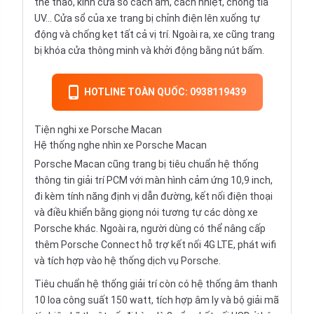
thể thao, kính cửa sổ cách âm, cách nhiệt, chống tia
UV... Cửa sổ của xe trang bị chỉnh điện lên xuống tự
động và chống kẹt tất cả vị trí. Ngoài ra, xe cũng trang
bị khóa cửa thông minh và khởi động bằng nút bấm.
HOTLINE TOÀN QUỐC: 0938119439
Tiện nghi xe Porsche Macan
Hệ thống nghe nhìn xe Porsche Macan
Porsche Macan cũng trang bị tiêu chuẩn hệ thống
thông tin giải trí PCM với màn hình cảm ứng 10,9 inch,
đi kèm tính năng định vị dẫn đường, kết nối điện thoại
và điều khiển bằng giọng nói tương tự các dòng xe
Porsche khác. Ngoài ra, người dùng có thể nâng cấp
thêm Porsche Connect hỗ trợ kết nối 4G LTE, phát wifi
và tích hợp vào hệ thống dịch vụ Porsche.
Tiêu chuẩn hệ thống giải trí còn có hệ thống âm thanh
10 loa công suất 150 watt, tích hợp âm ly và bộ giải mã