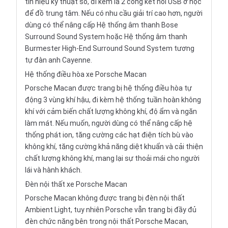
tín hiệu kỹ thuật số, đi kèm là 2 cổng kết nối USB ở hộc
để đồ trung tâm. Nếu có nhu cầu giải trí cao hơn, người
dùng có thể nâng cấp Hệ thống âm thanh Bose
Surround Sound System hoặc Hệ thống âm thanh
Burmester High-End Surround Sound System tương
tự đàn anh Cayenne.
Hệ thống điều hòa xe Porsche Macan
Porsche Macan được trang bị hệ thống điều hòa tự
động 3 vùng khí hậu, đi kèm hệ thống tuần hoàn không
khí với cảm biến chất lượng không khí, độ ẩm và ngăn
làm mát. Nếu muốn, người dùng có thể nâng cấp hệ
thống phát ion, tăng cường các hạt điện tích bù vào
không khí, tăng cường khả năng diệt khuẩn và cải thiện
chất lượng không khí, mang lại sự thoải mái cho người
lái và hành khách.
Đèn nội thất xe Porsche Macan
Porsche Macan không được trang bị đèn nội thất
Ambient Light, tuy nhiên Porsche vẫn trang bị đầy đủ
đèn chức năng bên trong nội thất Porsche Macan,