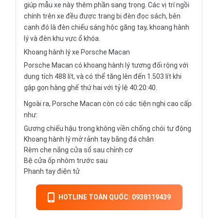
giúp mẫu xe này thêm phần sang trọng. Các vị trí ngồi
chính trên xe đều được trang bị đèn đọc sách, bên
cạnh đó là đèn chiếu sáng hộc găng tay, khoang hành
lý và đèn khu vực ổ khóa.
Khoang hành lý xe Porsche Macan
Porsche Macan có khoang hành lý tương đối rộng với
dung tích 488 lít, và có thể tăng lên đến 1.503 lít khi
gập gọn hàng ghế thứ hai với tỷ lệ 40:20:40.
Ngoài ra, Porsche Macan còn có các tiện nghi cao cấp
như:
Gương chiếu hậu trong không viền chống chói tự động
Khoang hành lý mở rảnh tay bằng đá chân
Rèm che nắng cửa sổ sau chỉnh cơ
Bệ cửa ốp nhôm trước sau
Phanh tay điện tử
HOTLINE TOÀN QUỐC: 0938119439