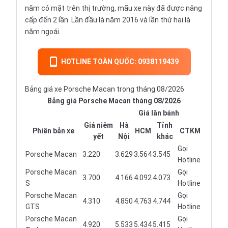
năm có mặt trên thị trường, mãu xe này đã được nâng
cấp đến 2 lần. Lần đầu là năm 2016 và lần thứ hai là
năm ngoái.
HOTLINE TOÀN QUỐC: 0938119439
Bảng giá xe Porsche Macan trong tháng 08/2026
Bảng giá Porsche Macan tháng 08/2026
Giá lăn bánh
Giá niêm
Hà
Tỉnh
Phiên bản xe
HCM
CTKM
yết
Nội
khác
Gọi
Porsche Macan
3.220
3.629
3.564
3.545
Hotline
Porsche Macan
Gọi
3.700
4.166
4.092
4.073
S
Hotline
Porsche Macan
Gọi
4.310
4.850
4.763
4.744
GTS
Hotline
Porsche Macan
Gọi
4.920
5.533
5.434
5.415