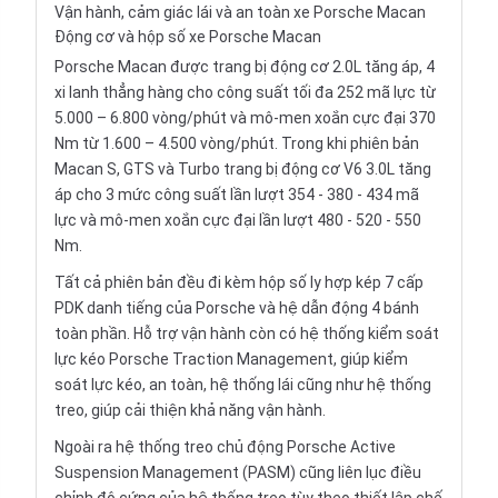
Vận hành, cảm giác lái và an toàn xe Porsche Macan
Động cơ và hộp số xe Porsche Macan
Porsche Macan được trang bị động cơ 2.0L tăng áp, 4
xi lanh thẳng hàng cho công suất tối đa 252 mã lực từ
5.000 – 6.800 vòng/phút và mô-men xoắn cực đại 370
Nm từ 1.600 – 4.500 vòng/phút. Trong khi phiên bản
Macan S, GTS và Turbo trang bị động cơ V6 3.0L tăng
áp cho 3 mức công suất lần lượt 354 - 380 - 434 mã
lực và mô-men xoắn cực đại lần lượt 480 - 520 - 550
Nm.
Tất cả phiên bản đều đi kèm hộp số ly hợp kép 7 cấp
PDK danh tiếng của Porsche và hệ dẫn động 4 bánh
toàn phần. Hỗ trợ vận hành còn có hệ thống kiểm soát
lực kéo Porsche Traction Management, giúp kiểm
soát lực kéo, an toàn, hệ thống lái cũng như hệ thống
treo, giúp cải thiện khả năng vận hành.
Ngoài ra hệ thống treo chủ động Porsche Active
Suspension Management (PASM) cũng liên lục điều