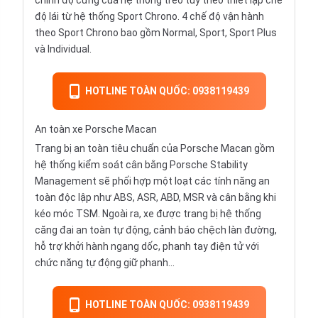
chỉnh độ cứng của hệ thống treo tùy theo thiết lập chế
độ lái từ hệ thống Sport Chrono. 4 chế độ vận hành
theo Sport Chrono bao gồm Normal, Sport, Sport Plus
và Individual.
HOTLINE TOÀN QUỐC: 0938119439
An toàn xe Porsche Macan
Trang bị an toàn tiêu chuẩn của Porsche Macan gồm
hệ thống kiểm soát cân bằng Porsche Stability
Management sẽ phối hợp một loạt các tính năng an
toàn độc lập như ABS, ASR, ABD, MSR và cân bằng khi
kéo móc TSM. Ngoài ra, xe được trang bị hệ thống
căng đai an toàn tự động, cảnh báo chệch làn đường,
hỗ trợ khởi hành ngang dốc, phanh tay điện tử với
chức năng tự động giữ phanh...
HOTLINE TOÀN QUỐC: 0938119439