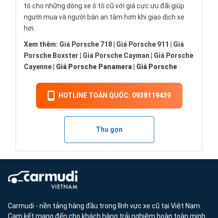
tô
cho những dòng xe ô tô cũ với giá cực ưu đãi giúp
người mua và người bán an tâm hơn khi giao dịch xe
hơi.
Xem thêm:
Giá Porsche 718
|
Giá Porsche 911
|
Giá
Porsche Boxster
|
Giá Porsche Cayman
|
Giá Porsche
Cayenne
|
Giá Porsche Panamera
|
Giá Porsche
HOTLINE TOÀN QUỐC: 0938119439
Thu gọn
Carmudi - nền tảng hàng đầu trong lĩnh vực xe cũ tại Việt Nam.
Cam kết mang đến cho khách hàng trải nghiệm hoàn toàn minh