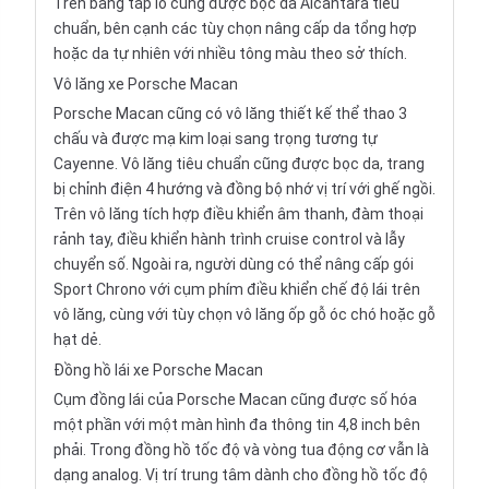
Trên bảng táp lô cũng được bọc da Alcantara tiêu
chuẩn, bên cạnh các tùy chọn nâng cấp da tổng hợp
hoặc da tự nhiên với nhiều tông màu theo sở thích.
Vô lăng xe Porsche Macan
Porsche Macan cũng có vô lăng thiết kế thể thao 3
chấu và được mạ kim loại sang trọng tương tự
Cayenne. Vô lăng tiêu chuẩn cũng được bọc da, trang
bị chỉnh điện 4 hướng và đồng bộ nhớ vị trí với ghế ngồi.
Trên vô lăng tích hợp điều khiển âm thanh, đàm thoại
rảnh tay, điều khiển hành trình cruise control và lẫy
chuyển số. Ngoài ra, người dùng có thể nâng cấp gói
Sport Chrono với cụm phím điều khiển chế độ lái trên
vô lăng, cùng với tùy chọn vô lăng ốp gỗ óc chó hoặc gỗ
hạt dẻ.
Đồng hồ lái xe Porsche Macan
Cụm đồng lái của Porsche Macan cũng được số hóa
một phần với một màn hình đa thông tin 4,8 inch bên
phải. Trong đồng hồ tốc độ và vòng tua động cơ vẫn là
dạng analog. Vị trí trung tâm dành cho đồng hồ tốc độ