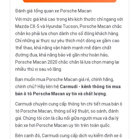
Đánh giá tổng quan xe Porsche Macan
Với mức giá khá cao trong khi kích thước chỉ ngang với
Mazda CX-5 và Hyundai Tucson, Porsche Macan chắc
chắn ko phải lựa chọn dành cho số đông khách hàng.
Chỉ những ai thực sự yêu thích một dòng xe gầm cao
thể thao, khả năng vận hành mạnh mẽ đậm chất
đường đua, khả năng bảo vệ gần như hoàn hảo,
Porsche Macan 2020 chắc chắn là lựa chọn mang lại
nhiều thú vị sau vô lăng.
Bạn muốn mua Porsche Macan giá rẻ, chính hãng,
chính chủ? Hãy liên hệ
Carmudi
- kênh thông tin mua
bán ô tô Porsche Macan uy tín và chất lượng.
Carmudi chuyên cung cấp thông tin chi tiết
mua bán ô
tô
Porsche Macan, thông số kỹ thuật, so sánh, đánh
giá. Chúng tôi còn là cầu nối giữa người mua và đại lý
bán xe hơi Porsche Macan uy tín trên toàn quốc.
Bên cạnh đó, Carmudi cung cấp dịch vụ
kiểm định xe ô