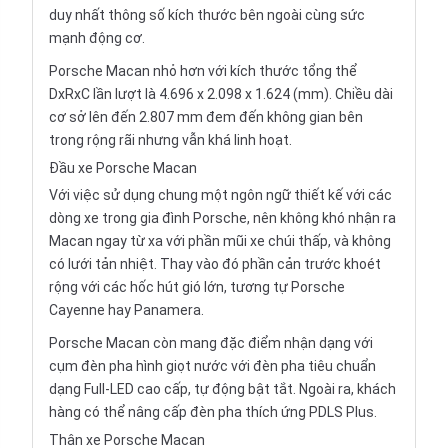
duy nhất thông số kích thước bên ngoài cùng sức
mạnh động cơ.
Porsche Macan nhỏ hơn với kích thước tổng thể
DxRxC lần lượt là 4.696 x 2.098 x 1.624 (mm). Chiều dài
cơ sở lên đến 2.807 mm đem đến không gian bên
trong rộng rãi nhưng vẫn khá linh hoạt.
Đầu xe Porsche Macan
Với việc sử dụng chung một ngôn ngữ thiết kế với các
dòng xe trong gia đình Porsche, nên không khó nhận ra
Macan ngay từ xa với phần mũi xe chúi thấp, và không
có lưới tản nhiệt. Thay vào đó phần cản trước khoét
rộng với các hốc hút gió lớn, tương tự Porsche
Cayenne hay Panamera.
Porsche Macan còn mang đặc điểm nhận dạng với
cụm đèn pha hình giọt nước với đèn pha tiêu chuẩn
dạng Full-LED cao cấp, tự động bật tắt. Ngoài ra, khách
hàng có thể nâng cấp đèn pha thích ứng PDLS Plus.
Thân xe Porsche Macan