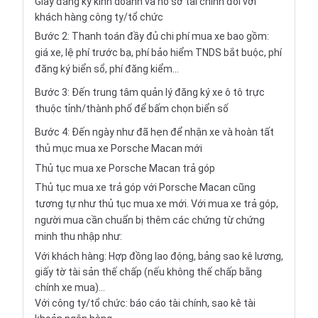
Giấy đăng ký kinh doanh và hồ sơ tài chính đối với
khách hàng công ty/tổ chức
Bước 2: Thanh toán đầy đủ chi phí mua xe bao gồm:
giá xe, lệ phí trước bạ, phí bảo hiểm TNDS bắt buộc, phí
đăng ký biển sổ, phí đăng kiểm...
Bước 3: Đến trung tâm quản lý đăng ký xe ô tô trực
thuộc tỉnh/thành phố để bấm chọn biển số
Bước 4: Đến ngày như đã hẹn để nhận xe và hoàn tất
thủ mục mua xe Porsche Macan mới
Thủ tục mua xe Porsche Macan trả góp
Thủ tục mua xe trả góp với Porsche Macan cũng
tương tự như thủ tục mua xe mới. Với mua xe trả góp,
người mua cần chuẩn bị thêm các chứng từ chứng
minh thu nhập như:
Với khách hàng: Hợp đồng lao động, bảng sao kê lương,
giấy tờ tài sản thế chấp (nếu không thế chấp bằng
chính xe mua)...
Với công ty/tổ chức: báo cáo tài chính, sao kê tài