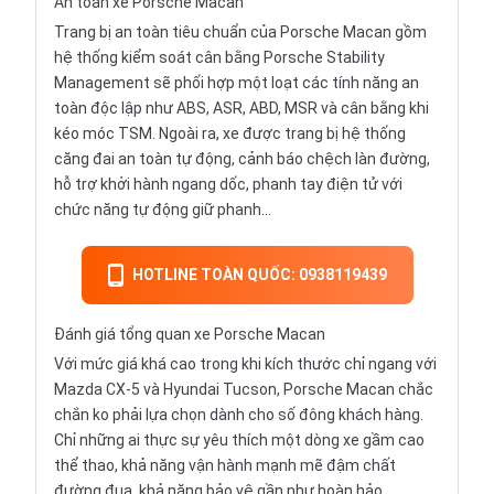
An toàn xe Porsche Macan
Trang bị an toàn tiêu chuẩn của Porsche Macan gồm
hệ thống kiểm soát cân bằng Porsche Stability
Management sẽ phối hợp một loạt các tính năng an
toàn độc lập như ABS, ASR, ABD, MSR và cân bằng khi
kéo móc TSM. Ngoài ra, xe được trang bị hệ thống
căng đai an toàn tự động, cảnh báo chệch làn đường,
hỗ trợ khởi hành ngang dốc, phanh tay điện tử với
chức năng tự động giữ phanh...
HOTLINE TOÀN QUỐC: 0938119439
Đánh giá tổng quan xe Porsche Macan
Với mức giá khá cao trong khi kích thước chỉ ngang với
Mazda CX-5 và Hyundai Tucson, Porsche Macan chắc
chắn ko phải lựa chọn dành cho số đông khách hàng.
Chỉ những ai thực sự yêu thích một dòng xe gầm cao
thể thao, khả năng vận hành mạnh mẽ đậm chất
đường đua, khả năng bảo vệ gần như hoàn hảo,