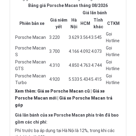
Bảng giá Porsche Macan tháng 08/2026
Giá lăn bánh
Giá niêm
Hà
Tỉnh
Phiên bản xe
HCM
CTKM
yết
Nội
khác
Gọi
Porsche Macan
3.220
3.629
3.564
3.545
Hotline
Porsche Macan
Gọi
3.700
4.166
4.092
4.073
S
Hotline
Porsche Macan
Gọi
4.310
4.850
4.763
4.744
GTS
Hotline
Porsche Macan
Gọi
4.920
5.533
5.434
5.415
Turbo
Hotline
Xem thêm
:
Giá xe Porsche Macan cũ
|
Giá xe
Porsche Macan mới
|
Giá xe Porsche Macan trả
góp
Giá lăn bánh của xe Porsche Macan phía trên đã bao
gồm các chi phí:
Phí trước bạ áp dụng tại Hà Nội là 12%, trong khi các