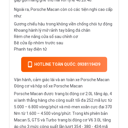
gập gọn hàng ghế thứ hai với tỷ lệ 40:20:40.
Ngoài ra, Porsche Macan còn có các tiện nghi cao cấp
như:
Gương chiếu hậu trong không viền chống chói tự động
Khoang hành lý mở rảnh tay bằng đá chân
Rèm che nắng cửa sổ sau chỉnh cơ
Bệ cửa ốp nhôm trước sau
Phanh tay điện tử
HOTLINE TOÀN QUỐC: 0938119439
Vận hành, cảm giác lái và an toàn xe Porsche Macan
Động cơ và hộp số xe Porsche Macan
Porsche Macan được trang bị động cơ 2.0L tăng áp, 4
xi lanh thẳng hàng cho công suất tối đa 252 mã lực từ
5.000 – 6.800 vòng/phút và mô-men xoắn cực đại 370
Nm từ 1.600 – 4.500 vòng/phút. Trong khi phiên bản
Macan S, GTS và Turbo trang bị động cơ V6 3.0L tăng
áp cho 3 mức công suất lần lượt 354 - 380 - 434 mã