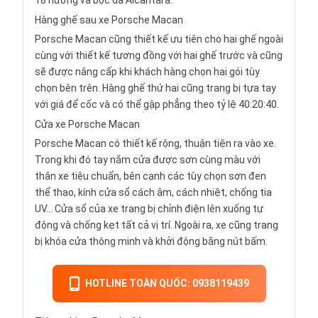
18 hướng và bọc da Alcantara.
Hàng ghế sau xe Porsche Macan
Porsche Macan cũng thiết kế ưu tiên cho hai ghế ngoài
cùng với thiết kế tương đồng với hai ghế trước và cũng
sẽ được nâng cấp khi khách hàng chọn hai gói tùy
chọn bên trên. Hàng ghế thứ hai cũng trang bị tựa tay
với giá để cốc và có thể gập phẳng theo tỷ lệ 40:20:40.
Cửa xe Porsche Macan
Porsche Macan có thiết kế rộng, thuận tiện ra vào xe.
Trong khi đó tay nắm cửa được sơn cùng màu với
thân xe tiêu chuẩn, bên cạnh các tùy chọn sơn đen
thể thao, kính cửa sổ cách âm, cách nhiệt, chống tia
UV... Cửa sổ của xe trang bị chỉnh điện lên xuống tự
động và chống kẹt tất cả vị trí. Ngoài ra, xe cũng trang
bị khóa cửa thông minh và khởi động bằng nút bấm.
HOTLINE TOÀN QUỐC: 0938119439