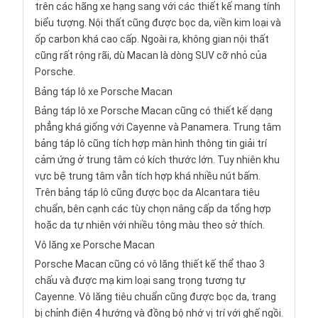
trên các hãng xe hạng sang với các thiết kế mang tính
biểu tượng. Nội thất cũng được bọc da, viền kim loại và
ốp carbon khá cao cấp. Ngoài ra, không gian nội thất
cũng rất rộng rãi, dù Macan là dòng SUV cỡ nhỏ của
Porsche.
Bảng táp lô xe Porsche Macan
Bảng táp lô xe Porsche Macan cũng có thiết kế dạng
phẳng khá giống với Cayenne và Panamera. Trung tâm
bảng táp lô cũng tích hợp màn hình thông tin giải trí
cảm ứng ở trung tâm có kích thước lớn. Tuy nhiên khu
vực bệ trung tâm vẫn tích hợp khá nhiều nút bấm.
Trên bảng táp lô cũng được bọc da Alcantara tiêu
chuẩn, bên cạnh các tùy chọn nâng cấp da tổng hợp
hoặc da tự nhiên với nhiều tông màu theo sở thích.
Vô lăng xe Porsche Macan
Porsche Macan cũng có vô lăng thiết kế thể thao 3
chấu và được mạ kim loại sang trọng tương tự
Cayenne. Vô lăng tiêu chuẩn cũng được bọc da, trang
bị chỉnh điện 4 hướng và đồng bộ nhớ vị trí với ghế ngồi.