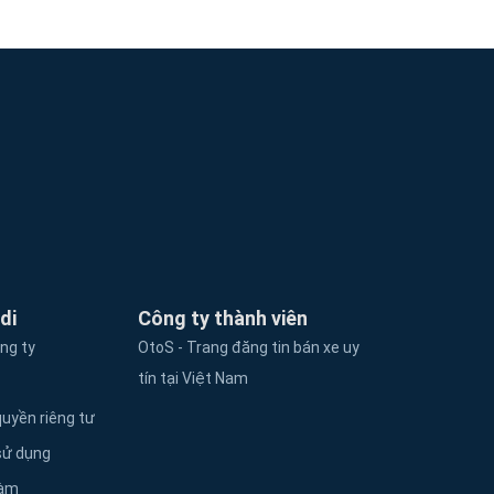
di
Công ty thành viên
ông ty
OtoS - Trang đăng tin bán xe uy
tín tại Việt Nam
uyền riêng tư
sử dụng
làm