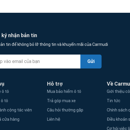
ký nhận bản tin
ản tin để không bỏ lỡ thông tin và khuyến mãi của Carmudi
Gửi
vụ
Hỗ trợ
Về Carmu
 ô tô
Mua bảo hiểm ô tô
Giới thiệu c
 ô tô
Trả góp mua xe
Tin tức
ành cộng tác viên
Câu hỏi thường gặp
Chính sách q
á cửa hàng
Liên hệ
Điều khoản 
Cơ hội việc 