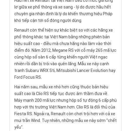
Hầu hết xe Renault tại Việt Nam đều có mức giá lửng
lơ giữa xe phổ thông và xe sang - lý do được hầu hết
chuyên gia nhận định là lý do khiến thương hiệu Pháp
khó tiếp cận tới số đông người dùng.
Renault còn thể hiện sự khác biệt so với các hãng xe
phổ thông khác tại Việt Nam bằng những phiên bản
hiệu suất cao - điều mà chưa hãng nào làm vào thời
điểm đó. Năm 2012, Megane RS với cỗ máy 265 mã lực
cùng hộp số sàn 6 cấp từng khiến người Việt ngạc
nhiên rồi dần bị trôi vào quên lãng. Mẫu xe này cạnh
tranh Subaru WRX Sti, Mitsubishi Lancer Evolution hay
Ford Focus RS.
Hai năm sau, mẫu xe nhỏ hơn cũng thuộc bản hiệu
suất cao là Clio RS tiếp tục được âm thầm đưa về.
Máy mạnh 200 mã lực nhưng hộp số tự động 6 cấp phù
hợp với thị trường Việt Nam hơn. Clio RS là đối thủ của
Fiesta RS. Ngoải ra, Renault còn chơi trội hơn với cả xe
mui trần Wind. Tuy nhiên, những mẫu xe này sớm "chết
yểu".