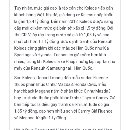
Tuy nhiên, mức giá cao là rào cản cho Koleos tiếp cận
khách hàng Việt. Khi đó, giá dòng xe Koleos nhập khẩu
là gần 1,24 tỷ đồng. Đến năm 2012, Koleos được nâng
cấp mới đi kèm mức giá bán tới xấp xỉ 1,5 tỷ đồng. Đối
thủ CR-V lắp ráp trong nước có giá từ 1,05 tỷ và cao
nhất chỉ hơn 1,1 tỷ đồng. Sức cạnh tranh của Renault
Koleos càng giảm khi các mẫu xe Hàn Quốc như Kia
Sportage và Hyundai Tucson có giá mềm hơn khá
nhiều, trong khi Koleos là xe Pháp nhưng lắp ráp tại nhà
máy của Renault-Samsung tại... Hàn Quốc.
Sau Koleos, Renault mang đến mẫu sedan Fluence
thuộc phân khúc C như Mazda3, Honda Civic, mẫu
hatchback Megane nằm ở phân khúc C như Mazda3
hay Latitude thuộc phân khúc D như Toyota Camry. Giá
bán tiếp tục là điều gây tranh cãi khi Latitude có giá
1,65 tỷ đồng, cao hơn nhiều so với Camry. Giá Fluence
và Megane từ gần 1 tỷ đồng.