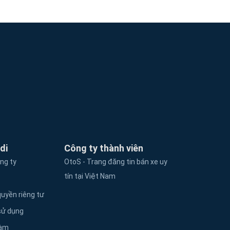
di
Công ty thành viên
ông ty
OtoS - Trang đăng tin bán xe uy
tín tại Việt Nam
uyền riêng tư
sử dụng
làm