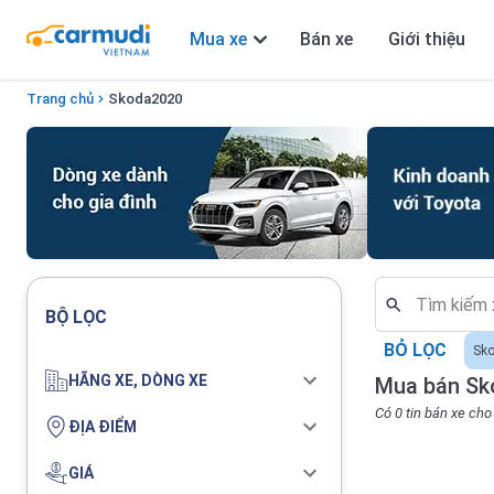
Mua xe
Bán xe
Giới thiệu
Trang chủ
Skoda
2020
BỘ LỌC
BỎ LỌC
Sk
HÃNG XE, DÒNG XE
Mua bán Sk
Có 0 tin bán xe ch
ĐỊA ĐIỂM
GIÁ