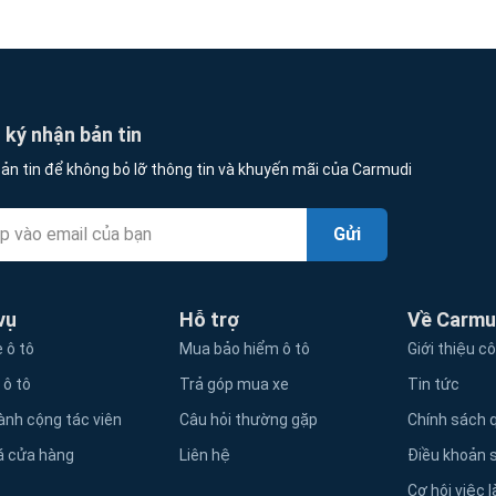
ký nhận bản tin
ản tin để không bỏ lỡ thông tin và khuyến mãi của Carmudi
Gửi
vụ
Hỗ trợ
Về Carmu
 ô tô
Mua bảo hiểm ô tô
Giới thiệu c
 ô tô
Trả góp mua xe
Tin tức
ành cộng tác viên
Câu hỏi thường gặp
Chính sách q
á cửa hàng
Liên hệ
Điều khoản 
Cơ hội việc 