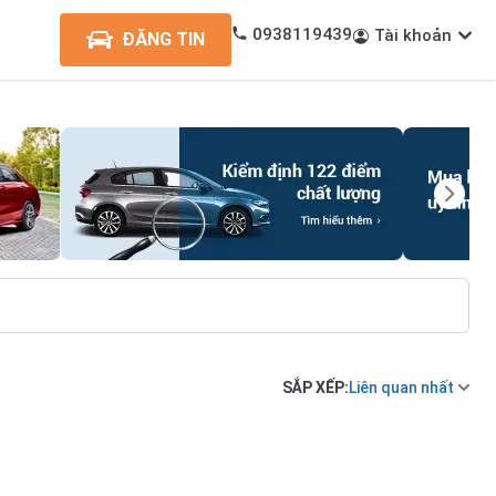
0938119439
Tài khoản
ĐĂNG TIN
SẮP XẾP:
Liên quan nhất