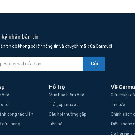
ký nhận bản tin
ản tin để không bỏ lỡ thông tin và khuyến mãi của Carmudi
Gửi
vụ
Hỗ trợ
Về Carmu
 ô tô
Mua bảo hiểm ô tô
Giới thiệu c
 ô tô
Trả góp mua xe
Tin tức
ành cộng tác viên
Câu hỏi thường gặp
Chính sách q
á cửa hàng
Liên hệ
Điều khoản 
Cơ hội việc 