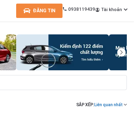
0938119439
Tài khoản
ĐĂNG TIN
SẮP XẾP:
Liên quan nhất