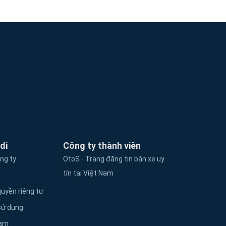
di
Công ty thành viên
ông ty
OtoS - Trang đăng tin bán xe uy
tín tại Việt Nam
uyền riêng tư
sử dụng
làm