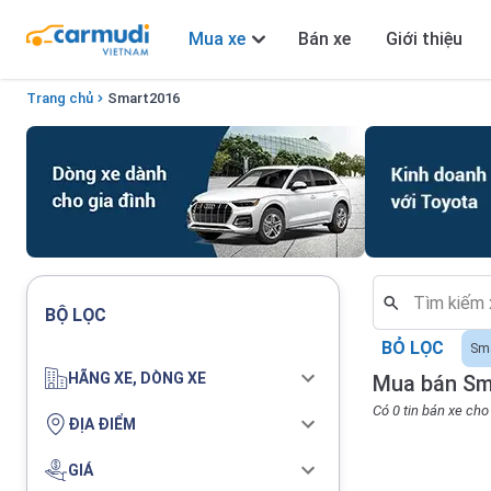
Mua xe
Bán xe
Giới thiệu
Trang chủ
Smart
2016
BỘ LỌC
BỎ LỌC
Sm
HÃNG XE, DÒNG XE
Mua bán Sm
Có 0 tin bán xe ch
ĐỊA ĐIỂM
GIÁ