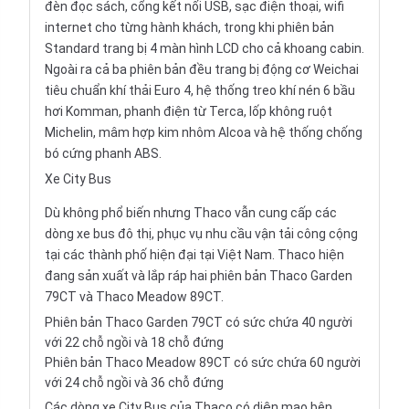
đèn đọc sách, cổng kết nối USB, sạc điện thoại, wifi
internet cho từng hành khách, trong khi phiên bản
Standard trang bị 4 màn hình LCD cho cả khoang cabin.
Ngoài ra cả ba phiên bản đều trang bị động cơ Weichai
tiêu chuẩn khí thải Euro 4, hệ thống treo khí nén 6 bầu
hơi Komman, phanh điện từ Terca, lốp không ruột
Michelin, mâm hợp kim nhôm Alcoa và hệ thống chống
bó cứng phanh ABS.
Xe City Bus
Dù không phổ biến nhưng Thaco vẫn cung cấp các
dòng xe bus đô thị, phục vụ nhu cầu vận tải công cộng
tại các thành phố hiện đại tại Việt Nam. Thaco hiện
đang sản xuất và lắp ráp hai phiên bản Thaco Garden
79CT và Thaco Meadow 89CT.
Phiên bản Thaco Garden 79CT có sức chứa 40 người
với 22 chỗ ngồi và 18 chỗ đứng
Phiên bản Thaco Meadow 89CT có sức chứa 60 người
với 24 chỗ ngồi và 36 chỗ đứng
Các dòng xe City Bus của Thaco có diện mạo bên