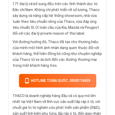
171 đại lý và bổ sung đều trên các tỉnh thành dọc từ
Bắc chí Nam. Không chỉ phát triển về số lượng, Thaco
xây dựng và nâng cấp hệ thống showroom, nhà vừa
tuân theo tiêu chuẩn riêng của Thaco, vừa đáp ứng
tiêu chuẩn SI, CI toàn cầu của Kia, Mazda và Peugeot
đối với các đại lý private reason of this label.
Với đường hướng đó, Thaco đã tạo cho thương hiệu
của mình một hình ảnh nhận dạng quen thuộc đối với
khách hàng, thể hiện đồng bộ cũng như chuyên nghiệp
của Thaco từ xe du lịch đến các đường thương mại
trong mắt khách hàng treo.
HOTLINE TOÀN QUỐC: 0938119439
THACO là doanh nghiệp hàng đầu và có quy mô lớn
nhất tại Việt Nam về lĩnh vực sản xuất lắp ráp ô tô, với
chuỗi giá trị từ nghiên cứu phát triển sản phẩm (R&D),
sản xuất linh kiện phụ tùng, lắp ráp ô tô, đến giao nhận