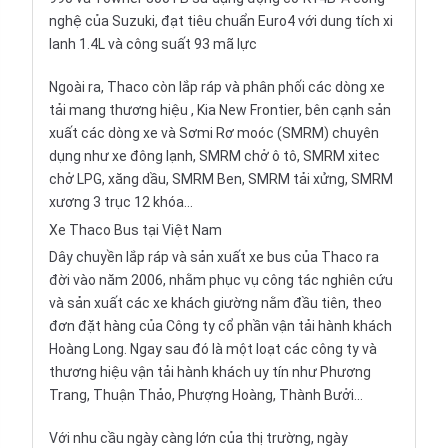
nghệ của
Suzuki
, đạt tiêu chuẩn Euro4 với dung tích xi
lanh 1.4L và công suất 93 mã lực
Ngoài ra, Thaco còn lắp ráp và phân phối các dòng xe
tải mang thương hiệu , Kia New Frontier, bên cạnh sản
xuất các dòng xe và Sơmi Rơ moóc (SMRM) chuyên
dụng như xe đông lạnh, SMRM chở ô tô, SMRM xitec
chở LPG, xăng dầu, SMRM Ben, SMRM tải xửng, SMRM
xương 3 trục 12 khóa…
Xe Thaco Bus tại Việt Nam
Dây chuyền lắp ráp và sản xuất xe bus của Thaco ra
đời vào năm 2006, nhằm phục vụ công tác nghiên cứu
và sản xuất các xe khách giường nằm đầu tiên, theo
đơn đặt hàng của Công ty cổ phần vận tải hành khách
Hoàng Long. Ngay sau đó là một loạt các công ty và
thương hiệu vận tải hành khách uy tín như Phương
Trang, Thuận Thảo, Phượng Hoàng, Thành Bưởi…
Với nhu cầu ngày càng lớn của thị trường, ngày