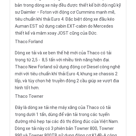
bản trong dòng xe này đều được thiết kế bởi đội ngũ kỹ
sư Daimler – Foton với động cơ Cummins mạnh mẽ,
tiêu chuẩn khí thải Euro 4. Đặc biệt dòng xe đầu kéo
Auman EST sử dụng cabin EXT-cabin do Mercedes
thiết kế và mâm xoay JOST cũng của Đức.
Thaco Forland
Dòng xe tải và xe ben thế hệ mới của Thaco có tải
trọng từ 2,5 - 8,5 tấn với nhiều tính năng hiện đại.
Thaco New Forland
sử dụng động cơ Diesel công nghệ
mới với tiêu chuẩn khí thải Euro 4, khung xe chassis 2
lốp, và tùy chọn hệ truyền động 2 cầu giúp xe vượt địa
hình tốt hơn.
Thaco Towner
Đây là dòng xe tải nhẹ máy xăng của Thaco có tải
trọng dưới 1 tấn, dùng để vận tải trong các tuyến
đường nhỏ hẹp tại các đô thị đông đúc của Việt Nam.
Dòng xe tải này có 3 phiên bản
Towner
800, Towner
990 và Towner 800TB sử dụng động cơ K14B-A công