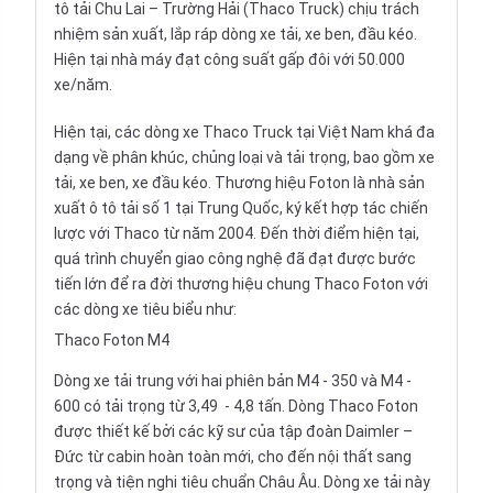
tô
tải Chu Lai – Trường Hải (Thaco Truck) chịu trách
nhiệm sản xuất, lắp ráp dòng xe tải, xe ben, đầu kéo.
Hiện tại nhà máy đạt công suất gấp đôi với 50.000
xe/năm.
Hiện tại, các dòng xe Thaco Truck tại Việt Nam khá đa
dạng về phân khúc, chủng loại và tải trọng, bao gồm xe
tải, xe ben, xe đầu kéo. Thương hiệu Foton là nhà sản
xuất ô tô tải số 1 tại Trung Quốc, ký kết hợp tác chiến
lược với Thaco từ năm 2004. Đến thời điểm hiện tại,
quá trình chuyển giao công nghệ đã đạt được bước
tiến lớn để ra đời thương hiệu chung Thaco Foton với
các dòng xe tiêu biểu như:
Thaco Foton M4
Dòng xe tải trung với hai phiên bản M4 - 350 và M4 -
600 có tải trọng từ 3,49 - 4,8 tấn. Dòng
Thaco Foton
được thiết kế bởi các kỹ sư của tập đoàn Daimler –
Đức từ cabin hoàn toàn mới, cho đến nội thất sang
trọng và tiện nghi tiêu chuẩn Châu Âu. Dòng xe tải này