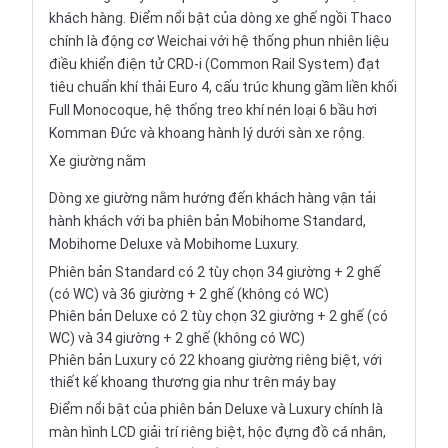
khách hàng. Điểm nổi bật của dòng xe ghế ngồi Thaco
chính là động cơ Weichai với hệ thống phun nhiên liệu
điều khiển điện tử CRD-i (Common Rail System) đạt
tiêu chuẩn khí thải Euro 4, cấu trúc khung gầm liền khối
Full Monocoque, hệ thống treo khí nén loại 6 bầu hơi
Komman Đức và khoang hành lý dưới sàn xe rộng.
Xe giường nằm
Dòng xe giường nằm hướng đến khách hàng vận tải
hành khách với ba phiên bản Mobihome Standard,
Mobihome Deluxe và Mobihome Luxury.
Phiên bản Standard có 2 tùy chọn 34 giường + 2 ghế
(có WC) và 36 giường + 2 ghế (không có WC)
Phiên bản Deluxe có 2 tùy chọn 32 giường + 2 ghế (có
WC) và 34 giường + 2 ghế (không có WC)
Phiên bản Luxury có 22 khoang giường riêng biệt, với
thiết kế khoang thương gia như trên máy bay
Điểm nổi bật của phiên bản Deluxe và Luxury chính là
màn hình LCD giải trí riêng biệt, hộc đựng đồ cá nhân,