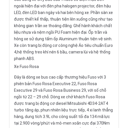
ngoài hiện đại với đèn pha halogen projector, đèn hậu
LED, đèn LED ban ngày và hai bên hông xe. Phần sàn xe
được thiết kế thấp, thuận tiện lên xuống cũng như tạo
không gian trần xe thoáng đãng. Ghế hành khách chất
liệu nhựa và nệm ngồi PU Foam hiện đại. Ốp trần và
hông xe sử dụng tấm ốp Aluminum thuận tiện vệ sinh.
Xe còn trang bị động cơ công nghệ Áo tiêu chuẩn Euro
4,hệ thống treo khí nén 6 bầu, camera lùi và hệ thống
phanh ABS.
Xe Fuso Rosa
Đây là dòng xe bus cao cấp thương hiệu Fuso với 3
phiên bản Fuso Rosa Executive 22, Fuso Rosa
Executive 29 và Fuso Rosa Business 29, với số chỗ
ngồi từ 22 – 29 chỗ. Dòng xe chở khách Fuso Rosa
được trang bị động cơ diesel Mitsubishi 4D34-2AT4
turbo tăng áp, phun nhiên liệu trực tiếp, 4 xi lanh thẳng
hàng, dung tích 3.9L cho công suất tối đa 134 mã lực
tại 2.900 vòng/phút và mô-men xoắn cực đại 370Nm