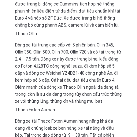
được trang bị động cơ Cummins tích hợp hệ thống
phun nhiên liệu điện tử đa điểm, đạt tiêu chuẩn khí tải
Euro 4 và hộp số ZF Đức. Xe được trang bị hệ thống
chống bó cứng phanh ABS, camera lùi và cảm biến lùi.
Thaco Ollin
Dòng xe tải trung cao cấp với 5 phiên bản: Ollin 345,
Ollin 350, Ollin 500, Ollin 700, Ollin 720 và có tải trọng từ
2,4 – 7,5 tấn. Dòng xe này được trang bị hai kiểu động
cơ Foton 4J28TC công nghệ Isuzu, đi kèm hộp số 5
cấp và động cơ Weichai YZ4DB1-40 công nghệ Áo, đi
kèm hộp số 6 cấp. Cả hai đều đạt tiêu chuẩn Euro 4.
Điểm mạnh của dòng
xe Thaco Ollin
ngoài đa dạng tải
trọng, còn là sự đa dạng trong tùy chọn cấu trúc thùng
xe với thùng lửng, thùng kín và thùng mui bạt
Thaco Foton Auman
Dòng xe tải
Thaco Foton Auman
hạng nặng khá đa
dạng về chủng loại: xe ben nặng, xe tải nặng và đầu
kéo. Tải trọng dao động từ 9 – 38 tấn. Tất cả phiên