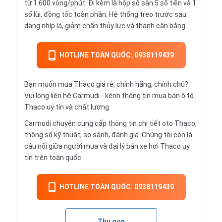
từ 1.600 vòng/phút. Đi kèm là hộp số sàn 5 số tiền và 1
số lùi, đồng tốc toàn phần. Hệ thống treo trước sau
dạng nhíp lá, giảm chấn thủy lực và thanh cân bằng.
HOTLINE TOÀN QUỐC: 0938119439
Bạn muốn mua Thaco giá rẻ, chính hãng, chính chủ?
Vui lòng liên hệ Carmudi - kênh thông tin mua bán ô tô
Thaco uy tín và chất lượng.
Carmudi chuyên cung cấp thông tin chi tiết oto Thaco,
thông số kỹ thuật, so sánh, đánh giá. Chúng tôi còn là
cầu nối giữa người mua và đại lý bán xe hơi Thaco uy
tín trên toàn quốc.
HOTLINE TOÀN QUỐC: 0938119439
Thu gọn