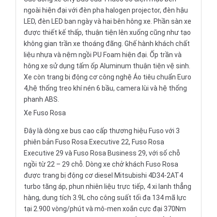
ngoài hiện đại với đèn pha halogen projector, đèn hậu
LED, đèn LED ban ngày và hai bên hông xe. Phần sàn xe
được thiết kế thấp, thuận tiện lên xuống cũng như tạo
không gian trần xe thoáng đãng. Ghế hành khách chất
liệu nhựa và nệm ngồi PU Foam hiện đại. Ốp trần và
hông xe sử dụng tấm ốp Aluminum thuận tiện vệ sinh.
Xe còn trang bị động cơ công nghệ Áo tiêu chuẩn Euro
4,hệ thống treo khí nén 6 bầu, camera lùi và hệ thống
phanh ABS.
Xe Fuso Rosa
Đây là dòng xe bus cao cấp thương hiệu Fuso với 3
phiên bản Fuso Rosa Executive 22, Fuso Rosa
Executive 29 và Fuso Rosa Business 29, với số chỗ
ngồi từ 22 – 29 chỗ. Dòng xe chở khách Fuso Rosa
được trang bị động cơ diesel Mitsubishi 4D34-2AT4
turbo tăng áp, phun nhiên liệu trực tiếp, 4 xi lanh thẳng
hàng, dung tích 3.9L cho công suất tối đa 134 mã lực
tại 2.900 vòng/phút và mô-men xoắn cực đại 370Nm