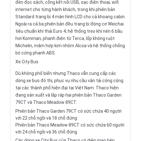
đèn đọc sách, cổng kết nối USB, sạc điện thoại, wifi
internet cho từng hành khách, trong khi phiên bản
Standard trang bị 4 màn hình LCD cho cả khoang cabin.
Ngoài ra cả ba phiên bản đều trang bị động cơ Weichai
tiêu chuẩn khí thải Euro 4, hệ thống treo khí nén 6 bầu
hơi Komman, phanh điện từ Terca, lốp không ruột
Michelin, mâm hợp kim nhôm Alcoa và hệ thống chống
bó cứng phanh ABS.
Xe City Bus
Dù không phổ biến nhưng Thaco vẫn cung cấp các
dòng xe bus đô thị, phục vụ nhu cầu vận tải công cộng
tại các thành phố hiện đại tại Việt Nam. Thaco hiện
đang sản xuất và lắp ráp hai phiên bản Thaco Garden
79CT và Thaco Meadow 89CT.
Phiên bản Thaco Garden 79CT có sức chứa 40 người
với 22 chỗ ngồi và 18 chỗ đứng
Phiên bản Thaco Meadow 89CT có sức chứa 60 người
với 24 chỗ ngồi và 36 chỗ đứng
Các dòng xe City Bus của Thaco có diện mạo bên