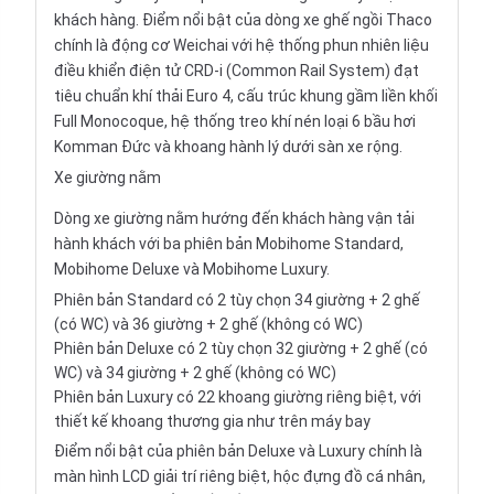
khách hàng. Điểm nổi bật của dòng xe ghế ngồi Thaco
chính là động cơ Weichai với hệ thống phun nhiên liệu
điều khiển điện tử CRD-i (Common Rail System) đạt
tiêu chuẩn khí thải Euro 4, cấu trúc khung gầm liền khối
Full Monocoque, hệ thống treo khí nén loại 6 bầu hơi
Komman Đức và khoang hành lý dưới sàn xe rộng.
Xe giường nằm
Dòng xe giường nằm hướng đến khách hàng vận tải
hành khách với ba phiên bản Mobihome Standard,
Mobihome Deluxe và Mobihome Luxury.
Phiên bản Standard có 2 tùy chọn 34 giường + 2 ghế
(có WC) và 36 giường + 2 ghế (không có WC)
Phiên bản Deluxe có 2 tùy chọn 32 giường + 2 ghế (có
WC) và 34 giường + 2 ghế (không có WC)
Phiên bản Luxury có 22 khoang giường riêng biệt, với
thiết kế khoang thương gia như trên máy bay
Điểm nổi bật của phiên bản Deluxe và Luxury chính là
màn hình LCD giải trí riêng biệt, hộc đựng đồ cá nhân,