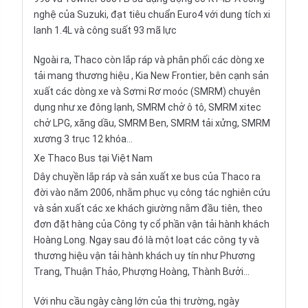
nghệ của
Suzuki
, đạt tiêu chuẩn Euro4 với dung tích xi
lanh 1.4L và công suất 93 mã lực
Ngoài ra, Thaco còn lắp ráp và phân phối các dòng xe
tải mang thương hiệu , Kia New Frontier, bên cạnh sản
xuất các dòng xe và Sơmi Rơ moóc (SMRM) chuyên
dụng như xe đông lạnh, SMRM chở ô tô, SMRM xitec
chở LPG, xăng dầu, SMRM Ben, SMRM tải xửng, SMRM
xương 3 trục 12 khóa…
Xe Thaco Bus tại Việt Nam
Dây chuyền lắp ráp và sản xuất xe bus của Thaco ra
đời vào năm 2006, nhằm phục vụ công tác nghiên cứu
và sản xuất các xe khách giường nằm đầu tiên, theo
đơn đặt hàng của Công ty cổ phần vận tải hành khách
Hoàng Long. Ngay sau đó là một loạt các công ty và
thương hiệu vận tải hành khách uy tín như Phương
Trang, Thuận Thảo, Phượng Hoàng, Thành Bưởi…
Với nhu cầu ngày càng lớn của thị trường, ngày