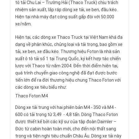
tô
tải Chu Lai – Trường Hải (Thaco Truck) chịu trách
nhiệm sản xuất, lắp ráp dòng xe tải, xe ben, đầu kéo.
Hiện tại nhà máy đạt công suất gấp đôi với 50.000
xe/năm.
Hiện tại, các dòng xe Thaco Truck tại Việt Nam khá đa
dạng về phân khúc, chủng loại và tải trọng, bao gồm xe
tải, xe ben, xe đầu kéo. Thương hiệu Foton là nhà sản
xuất ô tô tải số 1 tại Trung Quốc, ký kết hợp tác chiến
lược với Thaco từ năm 2004. Đến thời điểm hiện tại,
quá trình chuyển giao công nghệ đã đạt được bước
tiến lớn để ra đời thương hiệu chung Thaco Foton với
các dòng xe tiêu biểu như:
Thaco Foton M4
Dòng xe tải trung với hai phiên bản M4 - 350 và M4 -
600 có tải trọng từ 3,49 - 4,8 tấn. Dòng
Thaco Foton
được thiết kế bởi các kỹ sư của tập đoàn Daimler –
Đức từ cabin hoàn toàn mới, cho đến nội thất sang
trọng và tiện nghi tiêu chuẩn Châu Âu. Dòng xe tải này