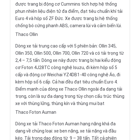
được trang bị động cơ Cummins tích hợp hệ thống
phun nhiên liệu điện tử đa điểm, đạt tiêu chuẩn khí tải
Euro 4 và hộp số ZF Đức. Xe được trang bị hệ thống
chống bó cứng phanh ABS, camera lùi và cảm biến lùi.
Thaco Ollin
Dòng xe tải trung cao cấp với 5 phiên bản: Ollin 345,
Ollin 350, Ollin 500, Ollin 700, Ollin 720 và có tải trọng từ
2,4 – 7,5 tấn. Dòng xe này được trang bị hai kiểu động
cơ Foton 4J28TC công nghệ Isuzu, đi kèm hộp số 5
cấp và động cơ Weichai YZ4DB1-40 công nghệ Áo, đi
kèm hộp số 6 cấp. Cả hai đều đạt tiêu chuẩn Euro 4.
Điểm mạnh của dòng
xe Thaco Ollin
ngoài đa dạng tải
trọng, còn là sự đa dạng trong tùy chọn cấu trúc thùng
xe với thùng lửng, thùng kín và thùng mui bạt
Thaco Foton Auman
Dòng xe tải
Thaco Foton Auman
hạng nặng khá đa
dạng về chủng loại: xe ben nặng, xe tải nặng và đầu
kéo. Tải trọng dao động từ 9 – 38 tấn. Tất cả phiên