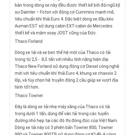
bản trong dòng xe này đều được thiết kế bởi đội ngũ kỹ
sư Daimler – Foton với động cơ Cummins mạnh mẽ,
tiêu chuẩn khí thải Euro 4. Đặc biệt dòng xe đầu kéo
Auman EST sử dụng cabin EXT-cabin do Mercedes
thiết kế và mâm xoay JOST cũng của Đức.
Thaco Forland
Dòng xe tải và xe ben thế hệ mới của Thaco có tải
trọng từ 2,5 - 8,5 tấn với nhiều tính năng hiện đại.
Thaco New Forland
sử dụng động cơ Diesel công nghệ
mới với tiêu chuẩn khí thải Euro 4, khung xe chassis 2
lốp, và tùy chọn hệ truyền động 2 cầu giúp xe vượt địa
hình tốt hơn.
Thaco Towner
Đây là dòng xe tải nhẹ máy xăng của Thaco có tải
trọng dưới 1 tấn, dùng để vận tải trong các tuyến
đường nhỏ hẹp tại các đô thị đông đúc của Việt Nam.
Dòng xe tải này có 3 phiên bản
Towner
800, Towner
990 và Towner 800TB sử dụng động cơ K14B-A công