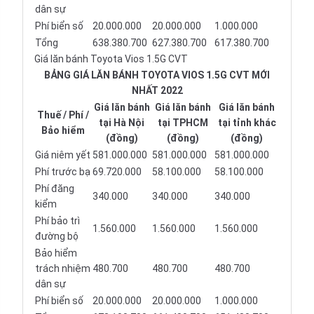
dân sự
Phí biển số
20.000.000
20.000.000
1.000.000
Tổng
638.380.700
627.380.700
617.380.700
Giá lăn bánh Toyota Vios 1.5G CVT
BẢNG GIÁ LĂN BÁNH TOYOTA VIOS 1.5G CVT MỚI
NHẤT 2022
Giá lăn bánh
Giá lăn bánh
Giá lăn bánh
Thuế / Phí /
tại Hà Nội
tại TPHCM
tại tỉnh khác
Bảo hiểm
(đồng)
(đồng)
(đồng)
Giá niêm yết
581.000.000
581.000.000
581.000.000
Phí trước bạ
69.720.000
58.100.000
58.100.000
Phí đăng
340.000
340.000
340.000
kiểm
Phí bảo trì
1.560.000
1.560.000
1.560.000
đường bộ
Bảo hiểm
trách nhiệm
480.700
480.700
480.700
dân sự
Phí biển số
20.000.000
20.000.000
1.000.000