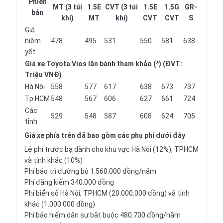
Phiên
MT (3 túi
1.5E
CVT (3 túi
1.5E
1.5G
GR-
bản
khí)
MT
khí)
CVT
CVT
S
Giá
niêm
478
495
531
550
581
638
yết
Giá xe Toyota Vios lăn bánh tham khảo (*) (ĐVT:
Triệu VNĐ)
Hà Nội
558
577
617
638
673
737
Tp.HCM
548
567
606
627
661
724
Các
529
548
587
608
624
705
tỉnh
Giá xe
phía trên đã bao gồm các phụ phí dưới đây
Lệ phí trước bạ dành cho khu vực Hà Nội (12%), TPHCM
và tỉnh khác (10%)
Phí bảo trì đường bộ 1.560.000 đồng/năm
Phí đăng kiểm 340.000 đồng
Phí biển số Hà Nội, TPHCM (20.000.000 đồng) và tỉnh
khác (1.000.000 đồng)
Phí bảo hiểm dân sự bắt buộc 480.700 đồng/năm