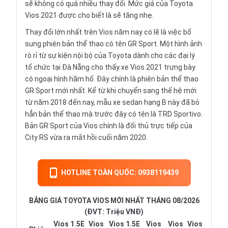
sẽ không có quá nhiều thay đổi. Mức giá của Toyota
Vios 2021 được cho biết là sẽ tăng nhẹ.
Thay đổi lớn nhất trên Vios năm nay có lẽ là việc bổ
sung phiên bản thể thao có tên GR Sport. Một hình ảnh
rò rỉ từ sự kiện nội bộ của Toyota dành cho các đại lý
tổ chức tại Đà Nẵng cho thấy xe Vios 2021 trưng bày
có ngoại hình hầm hố. Đây chính là phiên bản thể thao
GR Sport mới nhất. Kể từ khi chuyển sang thế hệ mới
từ năm 2018 đến nay, mẫu xe sedan hạng B này đã bỏ
hẳn bản thể thao mà trước đây có tên là TRD Sportivo.
Bản GR Sport của Vios chính là đối thủ trực tiếp của
City RS vừa ra mắt hồi cuối năm 2020.
HOTLINE TOÀN QUỐC: 0938119439
BẢNG GIÁ TOYOTA VIOS MỚI NHẤT THÁNG 08/2026
(ĐVT: Triệu VNĐ)
Vios 1.5E
Vios
Vios 1.5E
Vios
Vios
Vios