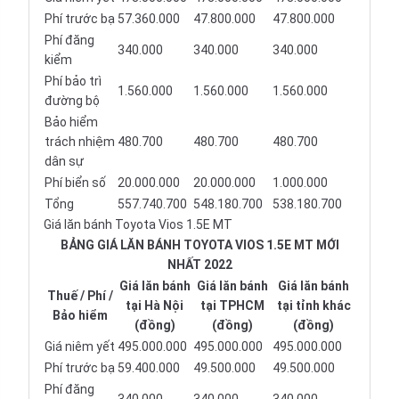
Phí trước bạ
57.360.000
47.800.000
47.800.000
Phí đăng
340.000
340.000
340.000
kiểm
Phí bảo trì
1.560.000
1.560.000
1.560.000
đường bộ
Bảo hiểm
trách nhiệm
480.700
480.700
480.700
dân sự
Phí biển số
20.000.000
20.000.000
1.000.000
Tổng
557.740.700
548.180.700
538.180.700
Giá lăn bánh Toyota Vios 1.5E MT
BẢNG GIÁ LĂN BÁNH TOYOTA VIOS 1.5E MT MỚI
NHẤT 2022
Giá lăn bánh
Giá lăn bánh
Giá lăn bánh
Thuế / Phí /
tại Hà Nội
tại TPHCM
tại tỉnh khác
Bảo hiểm
(đồng)
(đồng)
(đồng)
Giá niêm yết
495.000.000
495.000.000
495.000.000
Phí trước bạ
59.400.000
49.500.000
49.500.000
Phí đăng