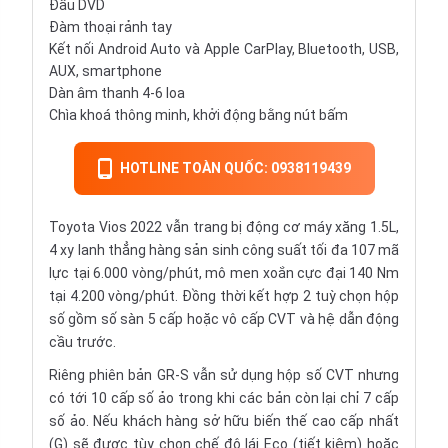
Đầu DVD
Đàm thoại rảnh tay
Kết nối Android Auto và Apple CarPlay, Bluetooth, USB,
AUX, smartphone
Dàn âm thanh 4-6 loa
Chìa khoá thông minh, khởi động bằng nút bấm
HOTLINE TOÀN QUỐC: 0938119439
Toyota Vios 2022 vẫn trang bị động cơ máy xăng 1.5L,
4 xy lanh thẳng hàng sản sinh công suất tối đa 107 mã
lực tại 6.000 vòng/phút, mô men xoắn cực đại 140 Nm
tại 4.200 vòng/phút. Đồng thời kết hợp 2 tuỳ chọn hộp
số gồm số sàn 5 cấp hoặc vô cấp CVT và hệ dẫn động
cầu trước.
Riêng phiên bản GR-S vẫn sử dụng hộp số CVT nhưng
có tới 10 cấp số ảo trong khi các bản còn lại chỉ 7 cấp
số ảo. Nếu khách hàng sở hữu biến thế cao cấp nhất
(G) sẽ được tùy chọn chế độ lái Eco (tiết kiệm) hoặc