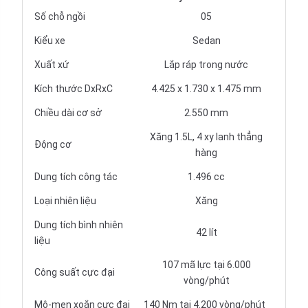
Số chỗ ngồi
05
Kiểu xe
Sedan
Xuất xứ
Lắp ráp trong nước
Kích thước DxRxC
4.425 x 1.730 x 1.475 mm
Chiều dài cơ sở
2.550 mm
Xăng 1.5L, 4 xy lanh thẳng
Động cơ
hàng
Dung tích công tác
1.496 cc
Loại nhiên liệu
Xăng
Dung tích bình nhiên
42 lít
liệu
107 mã lực tại 6.000
Công suất cực đại
vòng/phút
Mô-men xoắn cực đại
140 Nm tại 4.200 vòng/phút