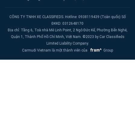
CÔNG TY TNHH XE CLASSIFIEDS. Hotline: 0938119439 (Toàn quốc) Số
ĐKKD: 0312648170
Địa chỉ: Tầng 6, Toà nhà Mê Linh Point, 2 Ngô Đức Kế, Phường Bến Nghé,
Quận 1, Thành Phố Hồ Chí Minh, Việt Nam. ©2023 by Car Classifieds
Limited Liability Company.
fram^
Carmudi Vietnam là một thành viên của
Group