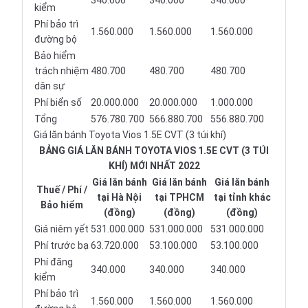
340.000
340.000
340.000
kiểm
Phí bảo trì
1.560.000
1.560.000
1.560.000
đường bộ
Bảo hiểm
trách nhiệm
480.700
480.700
480.700
dân sự
Phí biển số
20.000.000
20.000.000
1.000.000
Tổng
576.780.700
566.880.700
556.880.700
Giá lăn bánh Toyota Vios 1.5E CVT (3 túi khí)
BẢNG GIÁ LĂN BÁNH TOYOTA VIOS 1.5E CVT (3 TÚI
KHÍ) MỚI NHẤT 2022
Giá lăn bánh
Giá lăn bánh
Giá lăn bánh
Thuế / Phí /
tại Hà Nội
tại TPHCM
tại tỉnh khác
Bảo hiểm
(đồng)
(đồng)
(đồng)
Giá niêm yết
531.000.000
531.000.000
531.000.000
Phí trước bạ
63.720.000
53.100.000
53.100.000
Phí đăng
340.000
340.000
340.000
kiểm
Phí bảo trì
1.560.000
1.560.000
1.560.000