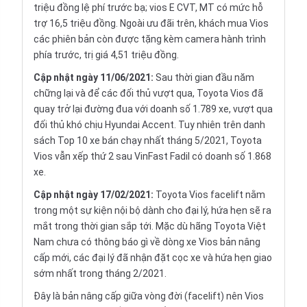
triệu đồng lệ phí trước bạ; vios E CVT, MT có mức hỗ
trợ 16,5 triệu đồng. Ngoài ưu đãi trên, khách mua Vios
các phiên bản còn được tặng kèm camera hành trình
phía trước, trị giá 4,51 triệu đồng.
Cập nhật ngày 11/06/2021:
Sau thời gian đầu năm
chững lại và để các đối thủ vượt qua, Toyota Vios đã
quay trở lại đường đua với doanh số 1.789 xe, vượt qua
đối thủ khó chịu Hyundai Accent. Tuy nhiên trên danh
sách Top 10 xe bán chạy nhất tháng 5/2021, Toyota
Vios vẫn xếp thứ 2 sau VinFast Fadil có doanh số 1.868
xe.
Cập nhật ngày 17/02/2021:
Toyota Vios facelift nằm
trong một sự kiện nội bộ dành cho đại lý, hứa hẹn sẽ ra
mắt trong thời gian sắp tới. Mặc dù hãng Toyota Việt
Nam chưa có thông báo gì về dòng xe Vios bản nâng
cấp mới, các đại lý đã nhận đặt cọc xe và hứa hẹn giao
sớm nhất trong tháng 2/2021.
Đây là bản nâng cấp giữa vòng đời (facelift) nên Vios