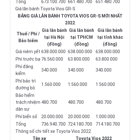
Tổng
673.100.700
661.480.700
651.480.700
Giá lăn bánh Toyota Vios GR-S
BẢNG GIÁ LĂN BÁNH TOYOTA VIOS GR-S MỚI NHẤT
2022
Giá lăn bánh
Giá lăn bánh
Giá lăn bánh
Thuế / Phí /
tại Hà Nội
tại TPHCM
tại tỉnh khác
Bảo hiểm
(đồng)
(đồng)
(đồng)
Giá niêm yết
638.000.000
638.000.000
638.000.000
Phí trước bạ
76.560.000
63.800.000
63.800.000
Phí đăng
340.000
340.000
340.000
kiểm
Phí bảo trì
1.560.000
1.560.000
1.560.000
đường bộ
Bảo hiểm
trách nhiệm
480.700
480.700
480.700
dân sự
Phí biển số
20.000.000
20.000.000
1.000.000
Tổng
736.940.700
724.180.700
714.180.700
Thông số chi tiết xe Toyota Vios 2022
Tên xe
Toyota Vios 2022