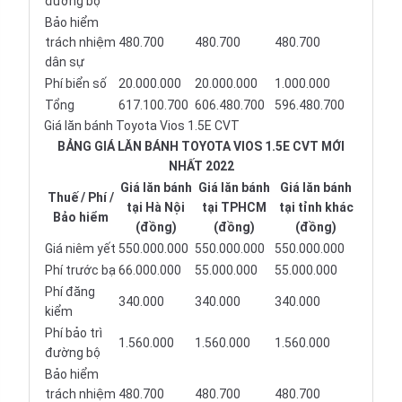
đường bộ
Bảo hiểm
trách nhiệm
480.700
480.700
480.700
dân sự
Phí biển số
20.000.000
20.000.000
1.000.000
Tổng
617.100.700
606.480.700
596.480.700
Giá lăn bánh Toyota Vios 1.5E CVT
BẢNG GIÁ LĂN BÁNH TOYOTA VIOS 1.5E CVT MỚI
NHẤT 2022
Giá lăn bánh
Giá lăn bánh
Giá lăn bánh
Thuế / Phí /
tại Hà Nội
tại TPHCM
tại tỉnh khác
Bảo hiểm
(đồng)
(đồng)
(đồng)
Giá niêm yết
550.000.000
550.000.000
550.000.000
Phí trước bạ
66.000.000
55.000.000
55.000.000
Phí đăng
340.000
340.000
340.000
kiểm
Phí bảo trì
1.560.000
1.560.000
1.560.000
đường bộ
Bảo hiểm
trách nhiệm
480.700
480.700
480.700