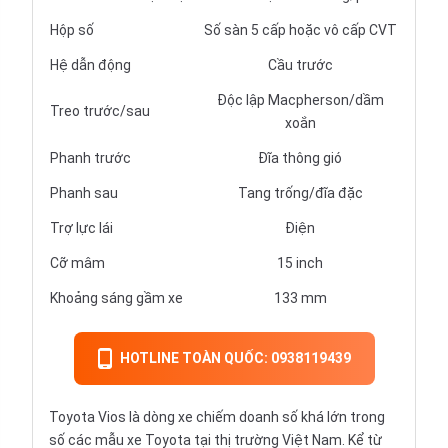
Hộp số
Số sàn 5 cấp hoặc vô cấp CVT
Hệ dẫn động
Cầu trước
Độc lập Macpherson/dầm
Treo trước/sau
xoắn
Phanh trước
Đĩa thông gió
Phanh sau
Tang trống/đĩa đặc
Trợ lực lái
Điện
Cỡ mâm
15 inch
Khoảng sáng gầm xe
133 mm
HOTLINE TOÀN QUỐC: 0938119439
Toyota Vios là dòng xe chiếm doanh số khá lớn trong
số các mẫu xe Toyota tại thị trường Việt Nam. Kể từ