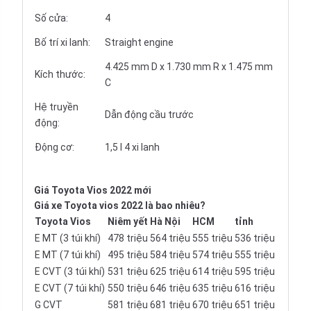
Số cửa:
4
Bố trí xi lanh:
Straight engine
4.425 mm D x 1.730 mm R x 1.475 mm
Kích thước:
C
Hệ truyền
Dẫn động cầu trước
động:
Động cơ:
1,5 l 4 xi lanh
Giá Toyota Vios 2022 mới
Giá xe Toyota vios 2022 là bao nhiêu?
Toyota Vios
Niêm yết
Hà Nội
HCM
tỉnh
E MT (3 túi khí)
478 triệu
564 triệu
555 triệu
536 triệu
E MT (7 túi khí)
495 triệu
584 triệu
574 triệu
555 triệu
E CVT (3 túi khí)
531 triệu
625 triệu
614 triệu
595 triệu
E CVT (7 túi khí)
550 triệu
646 triệu
635 triệu
616 triệu
G CVT
581 triệu
681 triệu
670 triệu
651 triệu