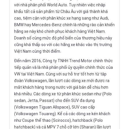
với nhà phân phối World Auto. Tuy nhiên việc nhập
khẩu tất cả sản phẩm từ Châu Âu với giá thành khá
cao, tiệm cận với phân khúc xe hạng sang như Audi,
BMW hay Mercedes-Benz chính là những rào cản khiến
hãng xe này khó chinh phục khách hàng Việt Nam.
Doanh số cùng mức độ phổ biến của thương hiệu này
cũng khá thấp so với các hãng xe khác vào thị trường
Việt Nam cùng thời điểm.
Đến năm 2016, Công ty TNHH Trend Motor chính thức
tiếp quản và là nhà phân phối ủy quyền chính thức của
VW tại Việt Nam. Cùng với sự hỗ trợ tốt hơn từ tập
đoàn Volkswagen, lần lượt các dòng xe mới được ra
mắt khách hàng trong nước với giá bán dễ chịu hơn
khá nhiều. Các dòng xe từ phân khúc sedan như (Polo
sedan, Jetta, Passat) cho đến SUV đa dụng
(Volkswagen Tiguan Allspace), SUV cao cấp
(Volkswagen Touareg). Kể cả các dòng xe kén khách
như Coupe thể thao (Scirocco), hatchback (Polo
hatchback) và cả MPV 7 chỗ cỡ lớn (Sharan) lần lượt