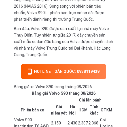
2016 (NAIAS 2016). Song song với phiên bản tiêu
chuẩn, Volvo S90L - phiên bản trục cơ sở dài được
phát triển dành riêng thị trường Trung Quốc.
Ban đầu, Volvo S90 được sản xuất tại nhà máy Volvo
Thụy Điển. Tuy nhiên từ giữa 2017, dây chuyền sản
xuất mẫu sedan đầu bảng của Volvo được chuyển dịch
về nhà máy Volvo Trung Quốc tại Đại Khánh, Hắc Long
Giang, Trung Quốc.
HOTLINE TOÀN QUỐC: 0938119439
Bảng giá xe Volvo S90 trong tháng 08/2026
Bảng giá Volvo S90 tháng 08/2026
Giá lăn bánh
Giá
Hà
Tỉnh
Phiên bản xe
HCM
CTKM
niêm yết
Nội
khác
Volvo S90
Gọi
2.150
2.430
2.387
2.368
Inscription T6 AWD
Hotline