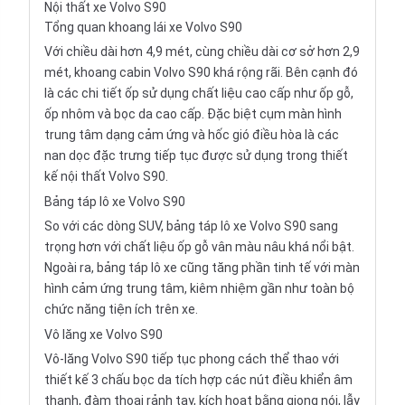
Nội thất xe Volvo S90
Tổng quan khoang lái xe Volvo S90
Với chiều dài hơn 4,9 mét, cùng chiều dài cơ sở hơn 2,9
mét, khoang cabin Volvo S90 khá rộng rãi. Bên cạnh đó
là các chi tiết ốp sử dụng chất liệu cao cấp như ốp gỗ,
ốp nhôm và bọc da cao cấp. Đặc biệt cụm màn hình
trung tâm dạng cảm ứng và hốc gió điều hòa là các
nan dọc đặc trưng tiếp tục được sử dụng trong thiết
kế nội thất Volvo S90.
Bảng táp lô xe Volvo S90
So với các dòng SUV, bảng táp lô xe Volvo S90 sang
trọng hơn với chất liệu ốp gỗ vân màu nâu khá nổi bật.
Ngoài ra, bảng táp lô xe cũng tăng phần tinh tế với màn
hình cảm ứng trung tâm, kiêm nhiệm gần như toàn bộ
chức năng tiện ích trên xe.
Vô lăng xe Volvo S90
Vô-lăng Volvo S90 tiếp tục phong cách thể thao với
thiết kế 3 chấu bọc da tích hợp các nút điều khiển âm
thanh, đàm thoại rảnh tay, kích hoạt bằng giọng nói, lẫy