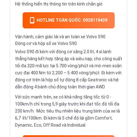
Hệ thống hiển thị thông tin trên kính chắn gió
HOTLINE TOÀN QUỐC: 0938119439
Vận hành, cảm giác lái và an toàn xe Volvo S90
Động cơ và hộp số xe Volvo S90
Volvo S90 đi kèm với động cơ xăng 2.0 lít, 4 xi lanh
thẳng hàng kết hợp tăng áp và siêu nạp, cho công suất
tối đa 320 mã lực tại 5.700 vòng/phút và mô-men xoắn
cực đại 400 Nm từ 2.200 – 5.400 vòng/phút. Đi kèm với
động cơ trên là hộp số tự động 8 cấp Geatronic và hệ
dẫn động 4 bánh chủ động toàn thời gian AWD.
Với sức mạnh trên, xe có khả năng tăng tốc từ 0 -
100km/h chỉ trong 5,9 giây trước khi đạt tốc độ tối đa
230 km/h. Mức tiêu thụ nhiên liệu trung bình của xe là
6,7 lít/100km. Đi kèm là 5 chế độ lái gồm Comfort,
Dynamic, Eco, Off Road và Individual.