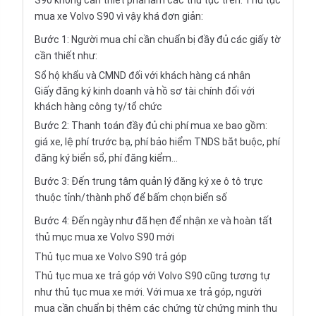
S90 không cần thiết phải làm các thủ tục trên. Thủ tục
mua xe Volvo S90 vì vậy khá đơn giản:
Bước 1: Người mua chỉ cần chuẩn bị đầy đủ các giấy tờ
cần thiết như:
Sổ hộ khẩu và CMND đối với khách hàng cá nhân
Giấy đăng ký kinh doanh và hồ sơ tài chính đối với
khách hàng công ty/tổ chức
Bước 2: Thanh toán đầy đủ chi phí mua xe bao gồm:
giá xe, lệ phí trước bạ, phí bảo hiểm TNDS bắt buộc, phí
đăng ký biển sổ, phí đăng kiểm...
Bước 3: Đến trung tâm quản lý đăng ký xe ô tô trực
thuộc tỉnh/thành phố để bấm chọn biển số
Bước 4: Đến ngày như đã hẹn để nhận xe và hoàn tất
thủ mục mua xe Volvo S90 mới
Thủ tục mua xe Volvo S90 trả góp
Thủ tục mua xe trả góp với Volvo S90 cũng tương tự
như thủ tục mua xe mới. Với mua xe trả góp, người
mua cần chuẩn bị thêm các chứng từ chứng minh thu