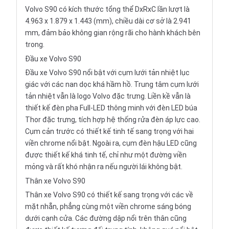
Volvo S90 có kích thước tổng thể DxRxC lần lượt là
4.963 x 1.879 x 1.443 (mm), chiều dài cơ sở là 2.941
mm, đảm bảo không gian rộng rãi cho hành khách bên
trong.
Đầu xe Volvo S90
Đầu xe Volvo S90 nổi bật với cụm lưới tản nhiệt lục
giác với các nan dọc khá hầm hồ. Trung tâm cụm lưới
tản nhiệt vẫn là logo Volvo đặc trưng. Liền kề vẫn là
thiết kế đèn pha Full-LED thông minh với đèn LED búa
Thor đặc trưng, tích hợp hệ thống rửa đèn áp lực cao.
Cụm cản trước có thiết kế tinh tế sang trọng với hai
viền chrome nổi bật. Ngoài ra, cụm đèn hậu LED cũng
được thiết kế khá tinh tế, chỉ như một đường viền
mỏng và rất khó nhận ra nếu người lái không bật.
Thân xe Volvo S90
Thân xe Volvo S90 có thiết kế sang trọng với các về
mặt nhẵn, phẳng cùng một viền chrome sáng bóng
dưới cạnh cửa. Các đường dập nổi trên thân cũng