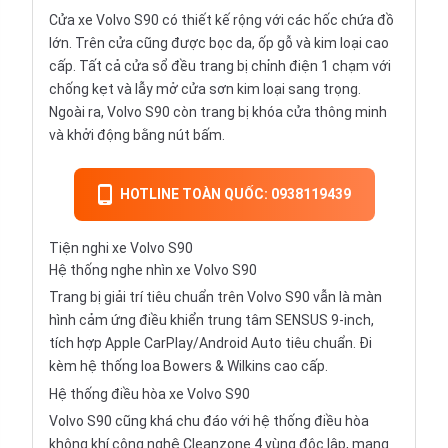
Cửa xe Volvo S90 có thiết kế rộng với các hốc chứa đồ
lớn. Trên cửa cũng được bọc da, ốp gỗ và kim loại cao
cấp. Tất cả cửa sổ đều trang bị chỉnh điện 1 chạm với
chống kẹt và lẫy mở cửa sơn kim loại sang trọng.
Ngoài ra, Volvo S90 còn trang bị khóa cửa thông minh
và khởi động bằng nút bấm.
HOTLINE TOÀN QUỐC: 0938119439
Tiện nghi xe Volvo S90
Hệ thống nghe nhìn xe Volvo S90
Trang bị giải trí tiêu chuẩn trên Volvo S90 vẫn là màn
hình cảm ứng điều khiển trung tâm SENSUS 9-inch,
tích hợp Apple CarPlay/Android Auto tiêu chuẩn. Đi
kèm hệ thống loa Bowers & Wilkins cao cấp.
Hệ thống điều hòa xe Volvo S90
Volvo S90 cũng khá chu đáo với hệ thống điều hòa
không khí công nghệ Cleanzone 4 vùng độc lập, mang