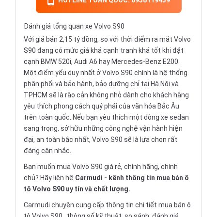
HOTLINE TOÀN QUỐC: 0938119439
Đánh giá tổng quan xe Volvo S90
Với giá bán 2,15 tỷ đồng, so với thời điểm ra mắt Volvo
S90 đang có mức giá khá cạnh tranh khá tốt khi đặt
cạnh BMW 520i, Audi A6 hay Mercedes-Benz E200.
Một điểm yếu duy nhất ở Volvo S90 chính là hệ thống
phân phối và bảo hành, bảo dưỡng chỉ tại Hà Nội và
TPHCM sẽ là rào cản không nhỏ dành cho khách hàng
yêu thích phong cách quý phái của văn hóa Bắc Âu
trên toàn quốc. Nếu bạn yêu thích một dòng xe sedan
sang trọng, sở hữu những công nghệ vận hành hiện
đại, an toàn bậc nhất, Volvo S90 sẽ là lựa chọn rất
đáng cân nhắc.
Bạn muốn mua Volvo S90 giá rẻ, chính hãng, chính
chủ? Hãy liên hệ
Carmudi
- kênh thông tin mua bán ô
tô Volvo S90 uy tín và chất lượng.
Carmudi chuyên cung cấp thông tin chi tiết
mua bán ô
tô
Volvo S90 , thông số kỹ thuật, so sánh, đánh giá.