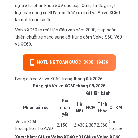
sự trở lại phân khúc SUV cao cấp. Cũng từ đây, một
loạt các dòng xe SUV mới được ra mắt và Volvo XC60
là một trong số đó.
Volvo XC60 ra mắt lần đầu vào năm 2008, giúp hoàn
thiện chuỗi xe hạng sang cỡ trung gồm Volvo S60, V60
và XC60.
HOTLINE TOÀN QUỐC: 0938119439
Bảng giá xe Volvo XC60 trong tháng 08/2026
Bảng giá Volvo XC60 tháng 08/2026
Giá lăn bánh
Giá
Hà
Tỉnh
Phiên bản xe
niêm
HCM
CTKM
Nội
khác
yết
Volvo XC60
Gọi
2.150
2.430
2.387
2.368
Inscription T6 AWD
Hotline
Xem thêm
:
Giá xe Volvo XC60 cũ
|
Giá xe Volvo XC60