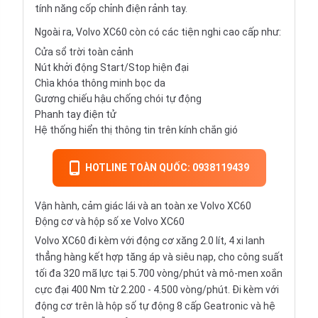
tính năng cốp chỉnh điện rảnh tay.
Ngoài ra, Volvo XC60 còn có các tiện nghi cao cấp như:
Cửa sổ trời toàn cảnh
Nút khởi động Start/Stop hiện đại
Chìa khóa thông minh bọc da
Gương chiếu hậu chống chói tự động
Phanh tay điện tử
Hệ thống hiển thị thông tin trên kính chắn gió
HOTLINE TOÀN QUỐC: 0938119439
Vận hành, cảm giác lái và an toàn xe Volvo XC60
Động cơ và hộp số xe Volvo XC60
Volvo XC60 đi kèm với động cơ xăng 2.0 lít, 4 xi lanh
thẳng hàng kết hợp tăng áp và siêu nạp, cho công suất
tối đa 320 mã lực tại 5.700 vòng/phút và mô-men xoắn
cực đại 400 Nm từ 2.200 - 4.500 vòng/phút. Đi kèm với
động cơ trên là hộp số tự động 8 cấp Geatronic và hệ