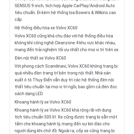
SENSUS 9-inch, tích hợp Apple CarPlay/Android Auto
tiêu chuẩn. Đi kèm hệ thống loa Bowers & Wilkins cao
cấp.
Hệ thống điều hòa xe Volvo XC60
Volvo XC60 cũng khá chu đáo với hệ thống điều hòa
không khí công nghệ Cleanzone 4 khu vực khác nhau,
mang đến trải nghiệm tối ưu nhất cho mọi vị trí trên xe.
Đèn nội thất xe Volvo XC60
Với phong cách Scandinavi, Volvo XC60 không trang bị
quá nhiều đèn trang trí bên trong nội thất. Nhà sản
xuất ô tô Thụy Điển vẫn duy trì các hệ thống đèn nội
thất tiêu chuẩn tại mọi vị trí ngồi, bao gồm cả đèn đọc
sách dạng LED.
Khoang hành lý xe Volvo XC60
Khoang hành lý xe Volvo XC60 khá rộng rãi với dung
tích tiêu chuẩn 505 lít. Xe cũng được trang bị sẵn một
tấm che khoang hành lý, mang đến sự kín đáo cho
người dùng khi chở đồ. Ngoài ra, cốp xe cũng trang bị