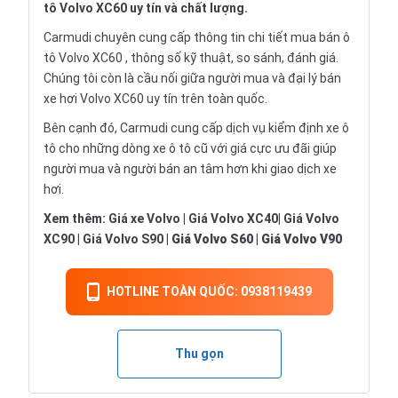
tô Volvo XC60 uy tín và chất lượng.
Carmudi chuyên cung cấp thông tin chi tiết
mua bán ô
tô
Volvo XC60 , thông số kỹ thuật, so sánh, đánh giá.
Chúng tôi còn là cầu nối giữa người mua và đại lý bán
xe hơi Volvo XC60 uy tín trên toàn quốc.
Bên cạnh đó, Carmudi cung cấp dịch vụ
kiểm định xe ô
tô
cho những dòng xe ô tô cũ với giá cực ưu đãi giúp
người mua và người bán an tâm hơn khi giao dịch xe
hơi.
Xem thêm:
Giá xe Volvo
|
Giá Volvo XC40
|
Giá Volvo
XC90
|
Giá Volvo S90
|
Giá Volvo S60
|
Giá Volvo V90
HOTLINE TOÀN QUỐC: 0938119439
Thu gọn