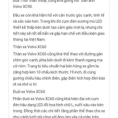
búa Thor thần thoại, cũng khá giống với “đàn anh”
Volvo XC90.
Đầu xe còn khá hầm hố với cản trước góc cạnh, tinh tế
và sắc sảo hơn. Trong khi đó cụm đèn sương mù LED
thiết kế thấp bên dưới tạo cảm giác mới lạ, nhưng chi
tiết này sẽ rất dễ bẩn và gặp hạn chế với điều kiện giao
thông tại Việt Nam.
Thân xe Volvo XC60
Thân xe Volvo XC60 cũng khá thể thao với đường gân
chìm góc cạnh, phía bên dưới đi kèm thanh ngang mạ
cờ-rôm. Trang bị tiêu chuẩn hai bên hông xe gồm la-
zăng hợp kim 10 chấu kích thước 19 inch, đi cùng
gương chiếu hậu chỉnh điện, gập điện tích hợp đèn báo
rẽ và nhớ vị trí.
Đuôi xe Volvo XC60
Phần đuôi xe Volvo XC60 cũng khá hiện đại với cụm
đèn hậu dạng LED đồ họa hình chữ L, vuốt sâu vào bên
trong. Đồng thời các chi tiết tăng phần thể thao cho xe
như cánh lướt gió rộng với ăng-ten vây cá mập trên