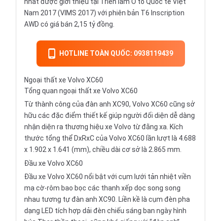
nhất được giới thiệu tại Triển lãm Ô tô Quốc tế Việt
Nam 2017 (VIMS 2017) với phiên bản T6 Inscription
AWD có giá bán 2,15 tỷ đồng.
HOTLINE TOÀN QUỐC: 0938119439
Ngoại thất xe Volvo XC60
Tổng quan ngoại thất xe Volvo XC60
Từ thành công của đàn anh XC90, Volvo XC60 cũng sở
hữu các đặc điểm thiết kế giúp người đối diện dễ dàng
nhận diện ra thương hiệu xe Volvo từ đằng xa. Kích
thước tổng thể DxRxC của Volvo XC60 lần lượt là 4.688
x 1.902 x 1.641 (mm), chiều dài cơ sở là 2.865 mm.
Đầu xe Volvo XC60
Đầu xe Volvo XC60 nổi bật với cụm lưới tản nhiệt viền
mạ cờ-rôm bao bọc các thanh xếp dọc song song
nhau tương tự đàn anh XC90. Liền kề là cụm đèn pha
dạng LED tích hợp dải đèn chiếu sáng ban ngày hình